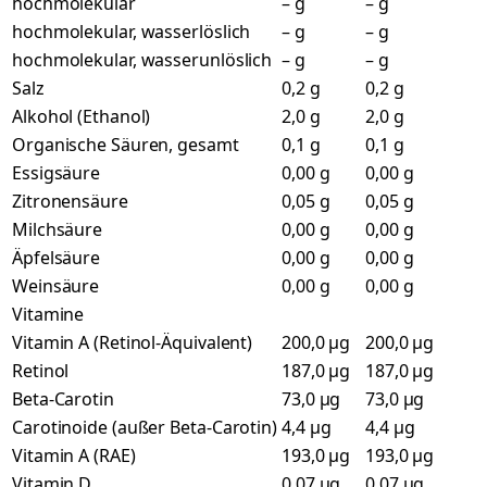
hochmolekular
– g
– g
hochmolekular, wasserlöslich
– g
– g
hochmolekular, wasserunlöslich
– g
– g
Salz
0,2 g
0,2 g
Alkohol (Ethanol)
2,0 g
2,0 g
Organische Säuren, gesamt
0,1 g
0,1 g
Essigsäure
0,00 g
0,00 g
Zitronensäure
0,05 g
0,05 g
Milchsäure
0,00 g
0,00 g
Äpfelsäure
0,00 g
0,00 g
Weinsäure
0,00 g
0,00 g
Vitamine
Vitamin A (Retinol-Äquivalent)
200,0 µg
200,0 µg
Retinol
187,0 µg
187,0 µg
Beta-Carotin
73,0 µg
73,0 µg
Carotinoide (außer Beta-Carotin)
4,4 µg
4,4 µg
Vitamin A (RAE)
193,0 µg
193,0 µg
Vitamin D
0,07 µg
0,07 µg