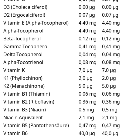
D3 (Cholecalciferol)
0,00 µg
0,00 µg
D2 (Ergocalciferol)
0,07 µg
0,07 µg
Vitamin E (Alpha-Tocopherol)
4,40 mg
4,40 mg
Alpha-Tocopherol
4,40 mg
4,40 mg
Beta-Tocopherol
0,12 mg
0,12 mg
Gamma-Tocopherol
0,41 mg
0,41 mg
Delta-Tocopherol
0,04 mg
0,04 mg
Alpha-Tocotrienol
0,08 mg
0,08 mg
Vitamin K
7,0 µg
7,0 µg
K1 (Phyllochinon)
2,0 µg
2,0 µg
K2 (Menachinone)
5,0 µg
5,0 µg
Vitamin B1 (Thiamin)
0,06 mg
0,06 mg
Vitamin B2 (Riboflavin)
0,36 mg
0,36 mg
Vitamin B3 (Niacin)
0,5 mg
0,5 mg
Niacin-Äquivalent
2,1 mg
2,1 mg
Vitamin B5 (Pantothensäure)
0,47 mg
0,47 mg
Vitamin B6
40,0 µg
40,0 µg