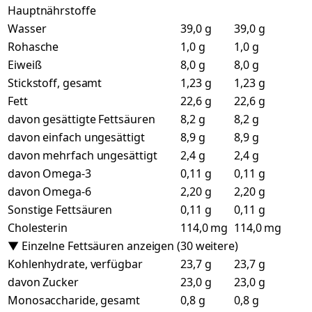
Hauptnährstoffe
Wasser
39,0 g
39,0 g
Rohasche
1,0 g
1,0 g
Eiweiß
8,0 g
8,0 g
Stickstoff, gesamt
1,23 g
1,23 g
Fett
22,6 g
22,6 g
davon gesättigte Fettsäuren
8,2 g
8,2 g
davon einfach ungesättigt
8,9 g
8,9 g
davon mehrfach ungesättigt
2,4 g
2,4 g
davon Omega-3
0,11 g
0,11 g
davon Omega-6
2,20 g
2,20 g
Sonstige Fettsäuren
0,11 g
0,11 g
Cholesterin
114,0 mg
114,0 mg
▼ Einzelne Fettsäuren anzeigen (30 weitere)
Kohlenhydrate, verfügbar
23,7 g
23,7 g
davon Zucker
23,0 g
23,0 g
Monosaccharide, gesamt
0,8 g
0,8 g