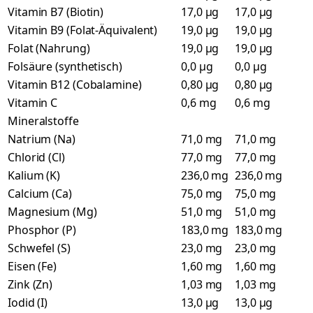
Vitamin B7 (Biotin)
17,0 µg
17,0 µg
Vitamin B9 (Folat-Äquivalent)
19,0 µg
19,0 µg
Folat (Nahrung)
19,0 µg
19,0 µg
Folsäure (synthetisch)
0,0 µg
0,0 µg
Vitamin B12 (Cobalamine)
0,80 µg
0,80 µg
Vitamin C
0,6 mg
0,6 mg
Mineralstoffe
Natrium (Na)
71,0 mg
71,0 mg
Chlorid (Cl)
77,0 mg
77,0 mg
Kalium (K)
236,0 mg
236,0 mg
Calcium (Ca)
75,0 mg
75,0 mg
Magnesium (Mg)
51,0 mg
51,0 mg
Phosphor (P)
183,0 mg
183,0 mg
Schwefel (S)
23,0 mg
23,0 mg
Eisen (Fe)
1,60 mg
1,60 mg
Zink (Zn)
1,03 mg
1,03 mg
Iodid (I)
13,0 µg
13,0 µg