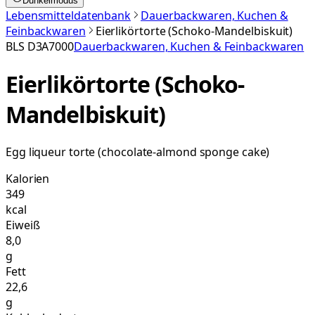
Dunkelmodus
Lebensmitteldatenbank
Dauerbackwaren, Kuchen &
Feinbackwaren
Eierlikörtorte (Schoko-Mandelbiskuit)
BLS
D3A7000
Dauerbackwaren, Kuchen & Feinbackwaren
Eierlikörtorte (Schoko-
Mandelbiskuit)
Egg liqueur torte (chocolate-almond sponge cake)
Kalorien
349
kcal
Eiweiß
8,0
g
Fett
22,6
g