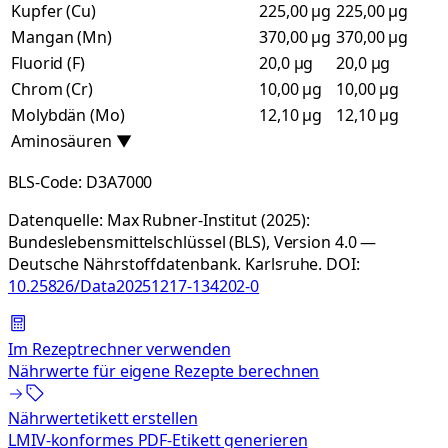
Kupfer (Cu)
225,00 µg
225,00 µg
Mangan (Mn)
370,00 µg
370,00 µg
Fluorid (F)
20,0 µg
20,0 µg
Chrom (Cr)
10,00 µg
10,00 µg
Molybdän (Mo)
12,10 µg
12,10 µg
Aminosäuren
▼
BLS-Code:
D3A7000
Datenquelle:
Max Rubner-Institut (2025):
Bundeslebensmittelschlüssel (BLS), Version 4.0 —
Deutsche Nährstoffdatenbank. Karlsruhe.
DOI:
10.25826/Data20251217-134202-0
Im Rezeptrechner verwenden
Nährwerte für eigene Rezepte berechnen
Nährwertetikett erstellen
LMIV-konformes PDF-Etikett generieren