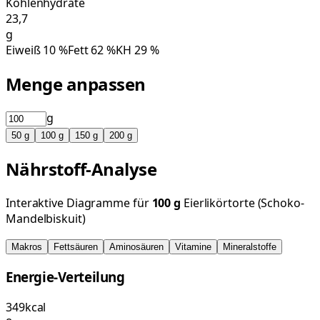
Kohlenhydrate
23,7
g
Eiweiß
10
%
Fett
62
%
KH
29
%
Menge anpassen
g
50
g
100
g
150
g
200
g
Nährstoff-Analyse
Interaktive Diagramme für
100
g
Eierlikörtorte (Schoko-
Mandelbiskuit)
Makros
Fettsäuren
Aminosäuren
Vitamine
Mineralstoffe
Energie-Verteilung
349
kcal