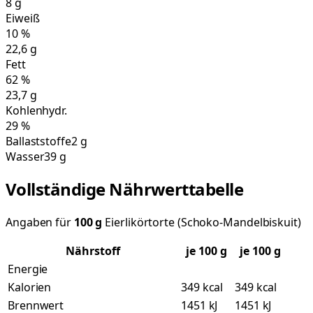
8
g
Eiweiß
10
%
22,6
g
Fett
62
%
23,7
g
Kohlenhydr.
29
%
Ballaststoffe
2 g
Wasser
39 g
Vollständige Nährwerttabelle
Angaben für
100
g
Eierlikörtorte (Schoko-Mandelbiskuit)
Nährstoff
je
100
g
je 100 g
Energie
Kalorien
349 kcal
349 kcal
Brennwert
1451 kJ
1451 kJ