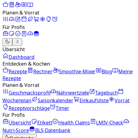
Planen & Vorrat
Für Profis
Übersicht
Dashboard
Entdecken & Kochen
Rezepte
Rechner
Smoothie-Mixer
Blog
Meine
Rezepte
Planen & Vorrat
Geschmacksprofil
Nährwertziele
Tagebuch
Wochenplan
Saisonkalender
Einkaufsliste
Vorrat
Rezeptvorschläge
Timer
Für Profis
Übersicht
Etikett
Health Claims
LMIV-Check
Nutri-Score
BLS-Datenbank