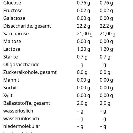
Glucose
0,76 g
0,76 g
Fructose
0,02 g
0,02 g
Galactose
0,00 g
0,00 g
Disaccharide, gesamt
22,2 g
22,2 g
Saccharose
21,00 g
21,00 g
Maltose
0,00 g
0,00 g
Lactose
1,20 g
1,20 g
Stärke
0,7 g
0,7 g
Oligosaccharide
– g
– g
Zuckeralkohole, gesamt
0,0 g
0,0 g
Mannit
0,00 g
0,00 g
Sorbit
0,00 g
0,00 g
Xylit
0,00 g
0,00 g
Ballaststoffe, gesamt
2,0 g
2,0 g
wasserlöslich
– g
– g
wasserunlöslich
– g
– g
niedermolekular
– g
– g