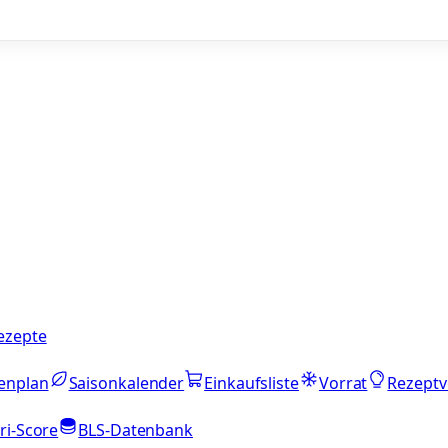
ezepte
enplan
Saisonkalender
Einkaufsliste
Vorrat
Rezeptv
ri-Score
BLS-Datenbank