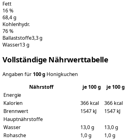
Fett
16
%
68,4
g
Kohlenhydr.
76
%
Ballaststoffe
3,3 g
Wasser
13 g
Vollständige Nährwerttabelle
Angaben für
100
g
Honigkuchen
Nährstoff
je
100
g
je 100 g
Energie
Kalorien
366 kcal
366 kcal
Brennwert
1547 kJ
1547 kJ
Hauptnährstoffe
Wasser
13,0 g
13,0 g
Rohasche
1,0 g
1,0 g