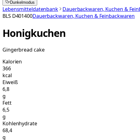
Dunkelmodus
Lebensmitteldatenbank
Dauerbackwaren, Kuchen & Fei
BLS
D401400
Dauerbackwaren, Kuchen & Feinbackwaren
Honigkuchen
Gingerbread cake
Kalorien
366
kcal
Eiweiß
6,8
g
Fett
6,5
g
Kohlenhydrate
68,4
g