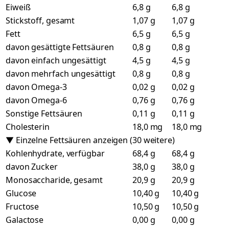
Eiweiß
6,8 g
6,8 g
Stickstoff, gesamt
1,07 g
1,07 g
Fett
6,5 g
6,5 g
davon gesättigte Fettsäuren
0,8 g
0,8 g
davon einfach ungesättigt
4,5 g
4,5 g
davon mehrfach ungesättigt
0,8 g
0,8 g
davon Omega-3
0,02 g
0,02 g
davon Omega-6
0,76 g
0,76 g
Sonstige Fettsäuren
0,11 g
0,11 g
Cholesterin
18,0 mg
18,0 mg
▼ Einzelne Fettsäuren anzeigen (30 weitere)
Kohlenhydrate, verfügbar
68,4 g
68,4 g
davon Zucker
38,0 g
38,0 g
Monosaccharide, gesamt
20,9 g
20,9 g
Glucose
10,40 g
10,40 g
Fructose
10,50 g
10,50 g
Galactose
0,00 g
0,00 g