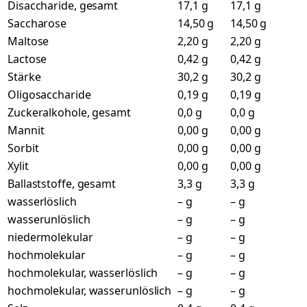
Disaccharide, gesamt
17,1 g
17,1 g
Saccharose
14,50 g
14,50 g
Maltose
2,20 g
2,20 g
Lactose
0,42 g
0,42 g
Stärke
30,2 g
30,2 g
Oligosaccharide
0,19 g
0,19 g
Zuckeralkohole, gesamt
0,0 g
0,0 g
Mannit
0,00 g
0,00 g
Sorbit
0,00 g
0,00 g
Xylit
0,00 g
0,00 g
Ballaststoffe, gesamt
3,3 g
3,3 g
wasserlöslich
– g
– g
wasserunlöslich
– g
– g
niedermolekular
– g
– g
hochmolekular
– g
– g
hochmolekular, wasserlöslich
– g
– g
hochmolekular, wasserunlöslich
– g
– g