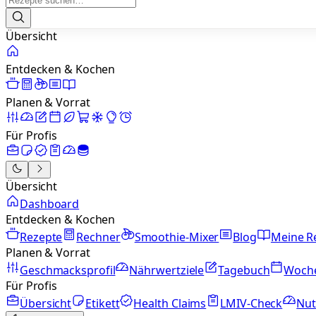
Übersicht
Entdecken & Kochen
Planen & Vorrat
Für Profis
Übersicht
Dashboard
Entdecken & Kochen
Rezepte
Rechner
Smoothie-Mixer
Blog
Meine R
Planen & Vorrat
Geschmacksprofil
Nährwertziele
Tagebuch
Woch
Für Profis
Übersicht
Etikett
Health Claims
LMIV-Check
Nut