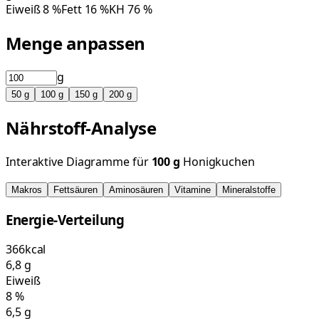
Eiweiß
8
%
Fett
16
%
KH
76
%
Menge anpassen
g
50
g
100
g
150
g
200
g
Nährstoff-Analyse
Interaktive Diagramme für
100
g
Honigkuchen
Makros
Fettsäuren
Aminosäuren
Vitamine
Mineralstoffe
Energie-Verteilung
366
kcal
6,8
g
Eiweiß
8
%
6,5
g