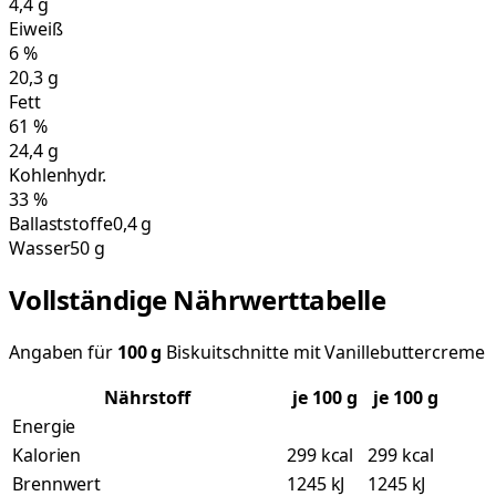
4,4
g
Eiweiß
6
%
20,3
g
Fett
61
%
24,4
g
Kohlenhydr.
33
%
Ballaststoffe
0,4 g
Wasser
50 g
Vollständige Nährwerttabelle
Angaben für
100
g
Biskuitschnitte mit Vanillebuttercreme
Nährstoff
je
100
g
je 100 g
Energie
Kalorien
299 kcal
299 kcal
Brennwert
1245 kJ
1245 kJ