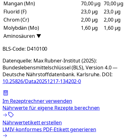
Mangan (Mn)
70,00 µg
70,00 µg
Fluorid (F)
23,0 µg
23,0 µg
Chrom (Cr)
2,00 µg
2,00 µg
Molybdän (Mo)
1,60 µg
1,60 µg
Aminosäuren
▼
BLS-Code:
D410100
Datenquelle:
Max Rubner-Institut (2025):
Bundeslebensmittelschlüssel (BLS), Version 4.0 —
Deutsche Nährstoffdatenbank. Karlsruhe.
DOI:
10.25826/Data20251217-134202-0
Im Rezeptrechner verwenden
Nährwerte für eigene Rezepte berechnen
Nährwertetikett erstellen
LMIV-konformes PDF-Etikett generieren