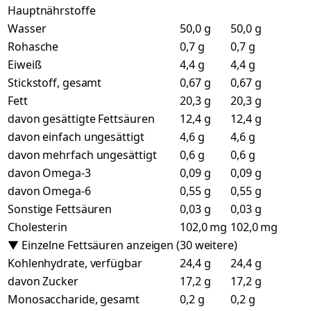
Hauptnährstoffe
Wasser
50,0 g
50,0 g
Rohasche
0,7 g
0,7 g
Eiweiß
4,4 g
4,4 g
Stickstoff, gesamt
0,67 g
0,67 g
Fett
20,3 g
20,3 g
davon gesättigte Fettsäuren
12,4 g
12,4 g
davon einfach ungesättigt
4,6 g
4,6 g
davon mehrfach ungesättigt
0,6 g
0,6 g
davon Omega-3
0,09 g
0,09 g
davon Omega-6
0,55 g
0,55 g
Sonstige Fettsäuren
0,03 g
0,03 g
Cholesterin
102,0 mg
102,0 mg
▼ Einzelne Fettsäuren anzeigen (30 weitere)
Kohlenhydrate, verfügbar
24,4 g
24,4 g
davon Zucker
17,2 g
17,2 g
Monosaccharide, gesamt
0,2 g
0,2 g