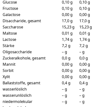
Glucose
0,10 g
0,10 g
Fructose
0,10 g
0,10 g
Galactose
0,00 g
0,00 g
Disaccharide, gesamt
17,0 g
17,0 g
Saccharose
15,23 g
15,23 g
Maltose
0,01 g
0,01 g
Lactose
1,74 g
1,74 g
Stärke
7,2 g
7,2 g
Oligosaccharide
– g
– g
Zuckeralkohole, gesamt
0,0 g
0,0 g
Mannit
0,00 g
0,00 g
Sorbit
0,00 g
0,00 g
Xylit
0,00 g
0,00 g
Ballaststoffe, gesamt
0,4 g
0,4 g
wasserlöslich
– g
– g
wasserunlöslich
– g
– g
niedermolekular
– g
– g