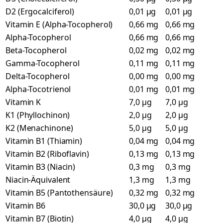
D2 (Ergocalciferol)
0,01 µg
0,01 µg
Vitamin E (Alpha-Tocopherol)
0,66 mg
0,66 mg
Alpha-Tocopherol
0,66 mg
0,66 mg
Beta-Tocopherol
0,02 mg
0,02 mg
Gamma-Tocopherol
0,11 mg
0,11 mg
Delta-Tocopherol
0,00 mg
0,00 mg
Alpha-Tocotrienol
0,01 mg
0,01 mg
Vitamin K
7,0 µg
7,0 µg
K1 (Phyllochinon)
2,0 µg
2,0 µg
K2 (Menachinone)
5,0 µg
5,0 µg
Vitamin B1 (Thiamin)
0,04 mg
0,04 mg
Vitamin B2 (Riboflavin)
0,13 mg
0,13 mg
Vitamin B3 (Niacin)
0,3 mg
0,3 mg
Niacin-Äquivalent
1,3 mg
1,3 mg
Vitamin B5 (Pantothensäure)
0,32 mg
0,32 mg
Vitamin B6
30,0 µg
30,0 µg
Vitamin B7 (Biotin)
4,0 µg
4,0 µg