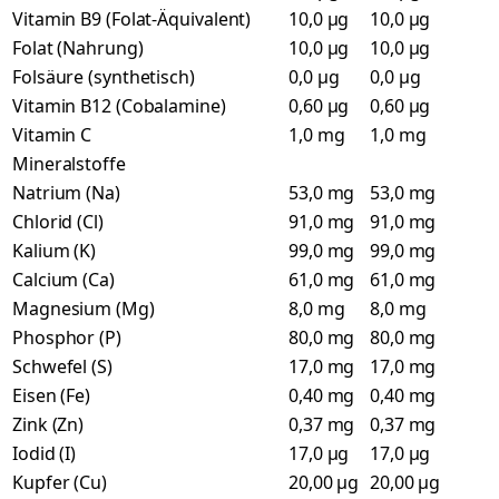
Vitamin B9 (Folat-Äquivalent)
10,0 µg
10,0 µg
Folat (Nahrung)
10,0 µg
10,0 µg
Folsäure (synthetisch)
0,0 µg
0,0 µg
Vitamin B12 (Cobalamine)
0,60 µg
0,60 µg
Vitamin C
1,0 mg
1,0 mg
Mineralstoffe
Natrium (Na)
53,0 mg
53,0 mg
Chlorid (Cl)
91,0 mg
91,0 mg
Kalium (K)
99,0 mg
99,0 mg
Calcium (Ca)
61,0 mg
61,0 mg
Magnesium (Mg)
8,0 mg
8,0 mg
Phosphor (P)
80,0 mg
80,0 mg
Schwefel (S)
17,0 mg
17,0 mg
Eisen (Fe)
0,40 mg
0,40 mg
Zink (Zn)
0,37 mg
0,37 mg
Iodid (I)
17,0 µg
17,0 µg
Kupfer (Cu)
20,00 µg
20,00 µg