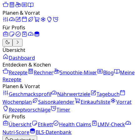
Planen & Vorrat
Für Profis
Übersicht
Dashboard
Entdecken & Kochen
Rezepte
Rechner
Smoothie-Mixer
Blog
Meine
Rezepte
Planen & Vorrat
Geschmacksprofil
Nährwertziele
Tagebuch
Wochenplan
Saisonkalender
Einkaufsliste
Vorrat
Rezeptvorschläge
Timer
Für Profis
Übersicht
Etikett
Health Claims
LMIV-Check
Nutri-Score
BLS-Datenbank