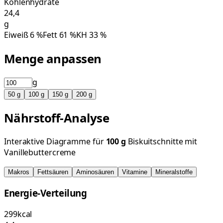
Kohlenhydrate
24,4
g
Eiweiß
6
%
Fett
61
%
KH
33
%
Menge anpassen
g
50
g
100
g
150
g
200
g
Nährstoff-Analyse
Interaktive Diagramme für
100
g
Biskuitschnitte mit
Vanillebuttercreme
Makros
Fettsäuren
Aminosäuren
Vitamine
Mineralstoffe
Energie-Verteilung
299
kcal