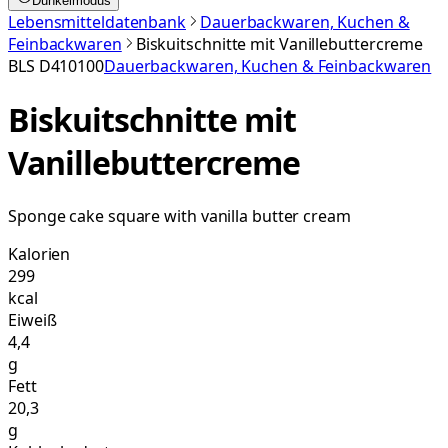
Dunkelmodus
Lebensmitteldatenbank
Dauerbackwaren, Kuchen &
Feinbackwaren
Biskuitschnitte mit Vanillebuttercreme
BLS
D410100
Dauerbackwaren, Kuchen & Feinbackwaren
Biskuitschnitte mit
Vanillebuttercreme
Sponge cake square with vanilla butter cream
Kalorien
299
kcal
Eiweiß
4,4
g
Fett
20,3
g