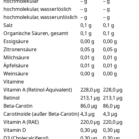
hochmolekular
– g
– g
hochmolekular, wasserlöslich
– g
– g
hochmolekular, wasserunlöslich
– g
– g
Salz
0,1 g
0,1 g
Organische Säuren, gesamt
0,1 g
0,1 g
Essigsäure
0,00 g
0,00 g
Zitronensäure
0,05 g
0,05 g
Milchsäure
0,01 g
0,01 g
Äpfelsäure
0,01 g
0,01 g
Weinsäure
0,00 g
0,00 g
Vitamine
Vitamin A (Retinol-Äquivalent)
228,0 µg
228,0 µg
Retinol
213,1 µg
213,1 µg
Beta-Carotin
86,0 µg
86,0 µg
Carotinoide (außer Beta-Carotin)
4,3 µg
4,3 µg
Vitamin A (RAE)
220,0 µg
220,0 µg
Vitamin D
0,30 µg
0,30 µg
D3 (Cholecalciferol)
0,30 µg
0,30 µg