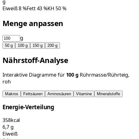
g
Eiweiß
8
%
Fett
43
%
KH
50
%
Menge anpassen
g
50
g
100
g
150
g
200
g
Nährstoff-Analyse
Interaktive Diagramme für
100
g
Rührmasse/Rührteig,
roh
Makros
Fettsäuren
Aminosäuren
Vitamine
Mineralstoffe
Energie-Verteilung
358
kcal
6,7
g
Eiweiß