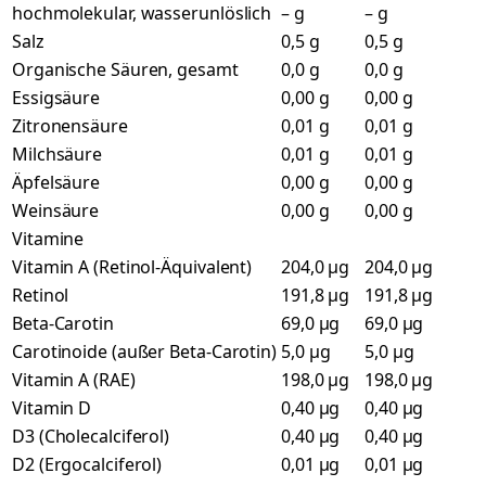
hochmolekular, wasserunlöslich
– g
– g
Salz
0,5 g
0,5 g
Organische Säuren, gesamt
0,0 g
0,0 g
Essigsäure
0,00 g
0,00 g
Zitronensäure
0,01 g
0,01 g
Milchsäure
0,01 g
0,01 g
Äpfelsäure
0,00 g
0,00 g
Weinsäure
0,00 g
0,00 g
Vitamine
Vitamin A (Retinol-Äquivalent)
204,0 µg
204,0 µg
Retinol
191,8 µg
191,8 µg
Beta-Carotin
69,0 µg
69,0 µg
Carotinoide (außer Beta-Carotin)
5,0 µg
5,0 µg
Vitamin A (RAE)
198,0 µg
198,0 µg
Vitamin D
0,40 µg
0,40 µg
D3 (Cholecalciferol)
0,40 µg
0,40 µg
D2 (Ergocalciferol)
0,01 µg
0,01 µg