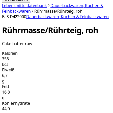
Dunkelmodus
Lebensmitteldatenbank
Dauerbackwaren, Kuchen &
Feinbackwaren
Rührmasse/Rührteig, roh
BLS
D422000
Dauerbackwaren, Kuchen & Feinbackwaren
Rührmasse/Rührteig, roh
Cake batter raw
Kalorien
358
kcal
Eiweiß
6,7
g
Fett
16,8
g
Kohlenhydrate
44,0