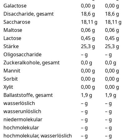
Galactose
0,00 g
0,00 g
Disaccharide, gesamt
18,6 g
18,6 g
Saccharose
18,11 g
18,11 g
Maltose
0,06 g
0,06 g
Lactose
0,45 g
0,45 g
Stärke
25,3 g
25,3 g
Oligosaccharide
– g
– g
Zuckeralkohole, gesamt
0,0 g
0,0 g
Mannit
0,00 g
0,00 g
Sorbit
0,00 g
0,00 g
Xylit
0,00 g
0,00 g
Ballaststoffe, gesamt
1,9 g
1,9 g
wasserlöslich
– g
– g
wasserunlöslich
– g
– g
niedermolekular
– g
– g
hochmolekular
– g
– g
hochmolekular, wasserlöslich
– g
– g