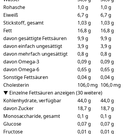
Rohasche
1,0 g
1,0 g
Eiweiß
6,7 g
6,7 g
Stickstoff, gesamt
1,03 g
1,03 g
Fett
16,8 g
16,8 g
davon gesättigte Fettsäuren
9,9 g
9,9 g
davon einfach ungesättigt
3,9 g
3,9 g
davon mehrfach ungesättigt
0,8 g
0,8 g
davon Omega-3
0,09 g
0,09 g
davon Omega-6
0,65 g
0,65 g
Sonstige Fettsäuren
0,04 g
0,04 g
Cholesterin
106,0 mg
106,0 mg
▼ Einzelne Fettsäuren anzeigen (30 weitere)
Kohlenhydrate, verfügbar
44,0 g
44,0 g
davon Zucker
18,7 g
18,7 g
Monosaccharide, gesamt
0,1 g
0,1 g
Glucose
0,07 g
0,07 g
Fructose
0,01 g
0,01 g