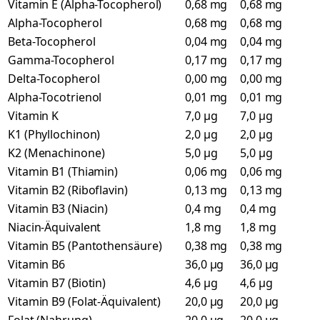
Vitamin E (Alpha-Tocopherol)
0,68 mg
0,68 mg
Alpha-Tocopherol
0,68 mg
0,68 mg
Beta-Tocopherol
0,04 mg
0,04 mg
Gamma-Tocopherol
0,17 mg
0,17 mg
Delta-Tocopherol
0,00 mg
0,00 mg
Alpha-Tocotrienol
0,01 mg
0,01 mg
Vitamin K
7,0 µg
7,0 µg
K1 (Phyllochinon)
2,0 µg
2,0 µg
K2 (Menachinone)
5,0 µg
5,0 µg
Vitamin B1 (Thiamin)
0,06 mg
0,06 mg
Vitamin B2 (Riboflavin)
0,13 mg
0,13 mg
Vitamin B3 (Niacin)
0,4 mg
0,4 mg
Niacin-Äquivalent
1,8 mg
1,8 mg
Vitamin B5 (Pantothensäure)
0,38 mg
0,38 mg
Vitamin B6
36,0 µg
36,0 µg
Vitamin B7 (Biotin)
4,6 µg
4,6 µg
Vitamin B9 (Folat-Äquivalent)
20,0 µg
20,0 µg