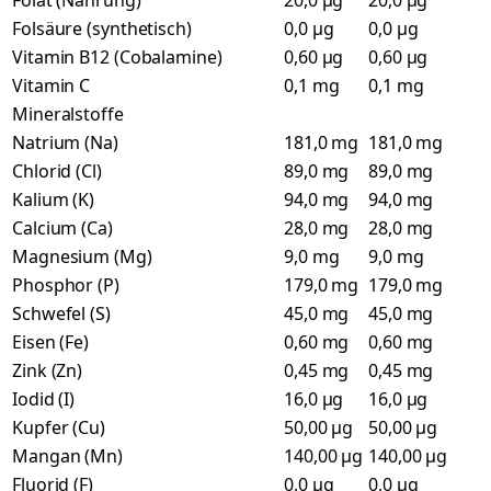
Folat (Nahrung)
20,0 µg
20,0 µg
Folsäure (synthetisch)
0,0 µg
0,0 µg
Vitamin B12 (Cobalamine)
0,60 µg
0,60 µg
Vitamin C
0,1 mg
0,1 mg
Mineralstoffe
Natrium (Na)
181,0 mg
181,0 mg
Chlorid (Cl)
89,0 mg
89,0 mg
Kalium (K)
94,0 mg
94,0 mg
Calcium (Ca)
28,0 mg
28,0 mg
Magnesium (Mg)
9,0 mg
9,0 mg
Phosphor (P)
179,0 mg
179,0 mg
Schwefel (S)
45,0 mg
45,0 mg
Eisen (Fe)
0,60 mg
0,60 mg
Zink (Zn)
0,45 mg
0,45 mg
Iodid (I)
16,0 µg
16,0 µg
Kupfer (Cu)
50,00 µg
50,00 µg
Mangan (Mn)
140,00 µg
140,00 µg
Fluorid (F)
0,0 µg
0,0 µg