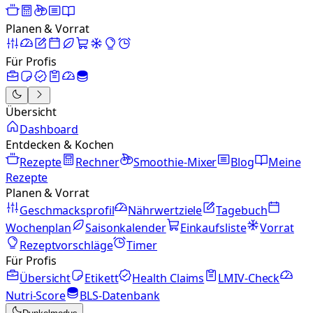
Planen & Vorrat
Für Profis
Übersicht
Dashboard
Entdecken & Kochen
Rezepte
Rechner
Smoothie-Mixer
Blog
Meine
Rezepte
Planen & Vorrat
Geschmacksprofil
Nährwertziele
Tagebuch
Wochenplan
Saisonkalender
Einkaufsliste
Vorrat
Rezeptvorschläge
Timer
Für Profis
Übersicht
Etikett
Health Claims
LMIV-Check
Nutri-Score
BLS-Datenbank