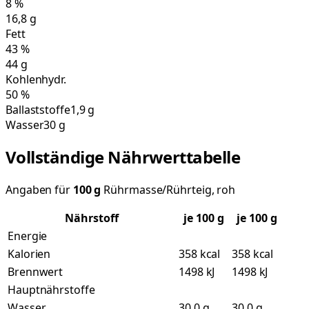
8
%
16,8
g
Fett
43
%
44
g
Kohlenhydr.
50
%
Ballaststoffe
1,9 g
Wasser
30 g
Vollständige Nährwerttabelle
Angaben für
100
g
Rührmasse/Rührteig, roh
Nährstoff
je
100
g
je 100 g
Energie
Kalorien
358 kcal
358 kcal
Brennwert
1498 kJ
1498 kJ
Hauptnährstoffe
Wasser
30,0 g
30,0 g