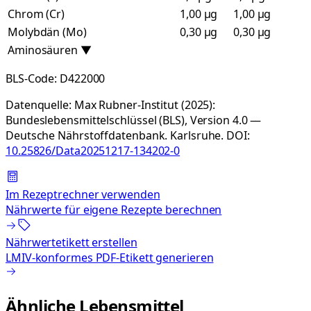
Chrom (Cr)
1,00 µg
1,00 µg
Molybdän (Mo)
0,30 µg
0,30 µg
Aminosäuren
▼
BLS-Code:
D422000
Datenquelle:
Max Rubner-Institut (2025):
Bundeslebensmittelschlüssel (BLS), Version 4.0 —
Deutsche Nährstoffdatenbank. Karlsruhe.
DOI:
10.25826/Data20251217-134202-0
Im Rezeptrechner verwenden
Nährwerte für eigene Rezepte berechnen
Nährwertetikett erstellen
LMIV-konformes PDF-Etikett generieren
Ähnliche Lebensmittel