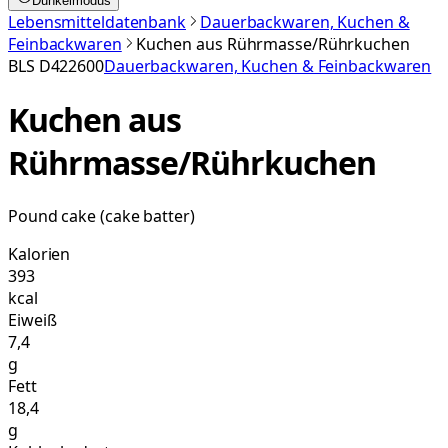
Dunkelmodus
Lebensmitteldatenbank
Dauerbackwaren, Kuchen &
Feinbackwaren
Kuchen aus Rührmasse/Rührkuchen
BLS
D422600
Dauerbackwaren, Kuchen & Feinbackwaren
Kuchen aus
Rührmasse/Rührkuchen
Pound cake (cake batter)
Kalorien
393
kcal
Eiweiß
7,4
g
Fett
18,4
g