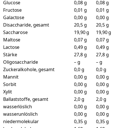
Glucose
0,08 g
0,08 g
Fructose
0,01 g
0,01 g
Galactose
0,00 g
0,00 g
Disaccharide, gesamt
20,5 g
20,5 g
Saccharose
19,90 g
19,90 g
Maltose
0,07 g
0,07 g
Lactose
0,49 g
0,49 g
Stärke
27,8 g
27,8 g
Oligosaccharide
– g
– g
Zuckeralkohole, gesamt
0,0 g
0,0 g
Mannit
0,00 g
0,00 g
Sorbit
0,00 g
0,00 g
Xylit
0,00 g
0,00 g
Ballaststoffe, gesamt
2,0 g
2,0 g
wasserlöslich
0,00 g
0,00 g
wasserunlöslich
0,00 g
0,00 g
niedermolekular
0,35 g
0,35 g