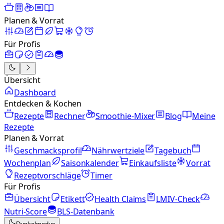
Planen & Vorrat
Für Profis
Übersicht
Dashboard
Entdecken & Kochen
Rezepte
Rechner
Smoothie-Mixer
Blog
Meine
Rezepte
Planen & Vorrat
Geschmacksprofil
Nährwertziele
Tagebuch
Wochenplan
Saisonkalender
Einkaufsliste
Vorrat
Rezeptvorschläge
Timer
Für Profis
Übersicht
Etikett
Health Claims
LMIV-Check
Nutri-Score
BLS-Datenbank