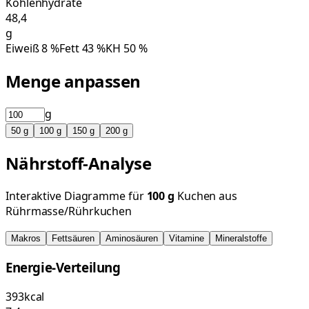
Kohlenhydrate
48,4
g
Eiweiß
8
%
Fett
43
%
KH
50
%
Menge anpassen
g
50
g
100
g
150
g
200
g
Nährstoff-Analyse
Interaktive Diagramme für
100
g
Kuchen aus
Rührmasse/Rührkuchen
Makros
Fettsäuren
Aminosäuren
Vitamine
Mineralstoffe
Energie-Verteilung
393
kcal