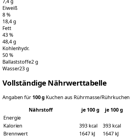
7,4
g
Eiweiß
8
%
18,4
g
Fett
43
%
48,4
g
Kohlenhydr.
50
%
Ballaststoffe
2 g
Wasser
23 g
Vollständige Nährwerttabelle
Angaben für
100
g
Kuchen aus Rührmasse/Rührkuchen
Nährstoff
je
100
g
je 100 g
Energie
Kalorien
393 kcal
393 kcal
Brennwert
1647 kJ
1647 kJ