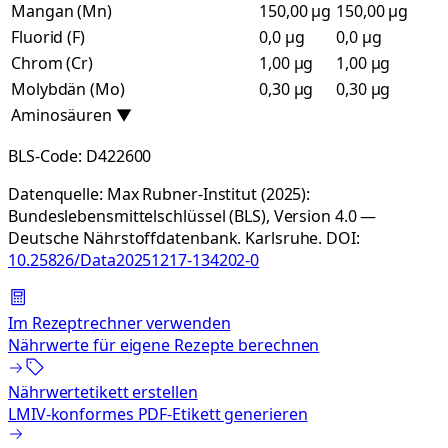
Mangan (Mn)
150,00 µg
150,00 µg
Fluorid (F)
0,0 µg
0,0 µg
Chrom (Cr)
1,00 µg
1,00 µg
Molybdän (Mo)
0,30 µg
0,30 µg
Aminosäuren
▼
BLS-Code:
D422600
Datenquelle:
Max Rubner-Institut (2025):
Bundeslebensmittelschlüssel (BLS), Version 4.0 —
Deutsche Nährstoffdatenbank. Karlsruhe.
DOI:
10.25826/Data20251217-134202-0
Im Rezeptrechner verwenden
Nährwerte für eigene Rezepte berechnen
Nährwertetikett erstellen
LMIV-konformes PDF-Etikett generieren