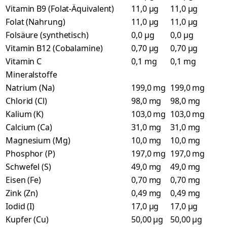
Vitamin B9 (Folat-Äquivalent)
11,0 µg
11,0 µg
Folat (Nahrung)
11,0 µg
11,0 µg
Folsäure (synthetisch)
0,0 µg
0,0 µg
Vitamin B12 (Cobalamine)
0,70 µg
0,70 µg
Vitamin C
0,1 mg
0,1 mg
Mineralstoffe
Natrium (Na)
199,0 mg
199,0 mg
Chlorid (Cl)
98,0 mg
98,0 mg
Kalium (K)
103,0 mg
103,0 mg
Calcium (Ca)
31,0 mg
31,0 mg
Magnesium (Mg)
10,0 mg
10,0 mg
Phosphor (P)
197,0 mg
197,0 mg
Schwefel (S)
49,0 mg
49,0 mg
Eisen (Fe)
0,70 mg
0,70 mg
Zink (Zn)
0,49 mg
0,49 mg
Iodid (I)
17,0 µg
17,0 µg
Kupfer (Cu)
50,00 µg
50,00 µg