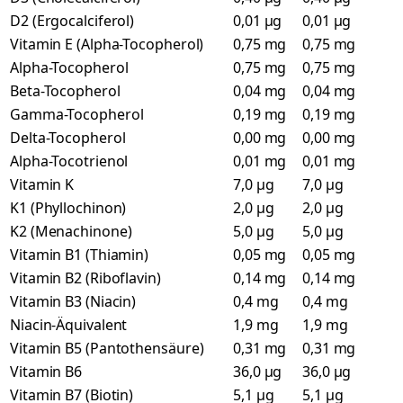
D2 (Ergocalciferol)
0,01 µg
0,01 µg
Vitamin E (Alpha-Tocopherol)
0,75 mg
0,75 mg
Alpha-Tocopherol
0,75 mg
0,75 mg
Beta-Tocopherol
0,04 mg
0,04 mg
Gamma-Tocopherol
0,19 mg
0,19 mg
Delta-Tocopherol
0,00 mg
0,00 mg
Alpha-Tocotrienol
0,01 mg
0,01 mg
Vitamin K
7,0 µg
7,0 µg
K1 (Phyllochinon)
2,0 µg
2,0 µg
K2 (Menachinone)
5,0 µg
5,0 µg
Vitamin B1 (Thiamin)
0,05 mg
0,05 mg
Vitamin B2 (Riboflavin)
0,14 mg
0,14 mg
Vitamin B3 (Niacin)
0,4 mg
0,4 mg
Niacin-Äquivalent
1,9 mg
1,9 mg
Vitamin B5 (Pantothensäure)
0,31 mg
0,31 mg
Vitamin B6
36,0 µg
36,0 µg
Vitamin B7 (Biotin)
5,1 µg
5,1 µg