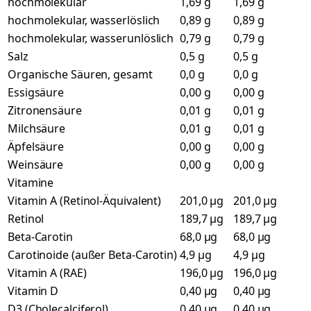
hochmolekular
1,69 g
1,69 g
hochmolekular, wasserlöslich
0,89 g
0,89 g
hochmolekular, wasserunlöslich
0,79 g
0,79 g
Salz
0,5 g
0,5 g
Organische Säuren, gesamt
0,0 g
0,0 g
Essigsäure
0,00 g
0,00 g
Zitronensäure
0,01 g
0,01 g
Milchsäure
0,01 g
0,01 g
Äpfelsäure
0,00 g
0,00 g
Weinsäure
0,00 g
0,00 g
Vitamine
Vitamin A (Retinol-Äquivalent)
201,0 µg
201,0 µg
Retinol
189,7 µg
189,7 µg
Beta-Carotin
68,0 µg
68,0 µg
Carotinoide (außer Beta-Carotin)
4,9 µg
4,9 µg
Vitamin A (RAE)
196,0 µg
196,0 µg
Vitamin D
0,40 µg
0,40 µg
D3 (Cholecalciferol)
0,40 µg
0,40 µg