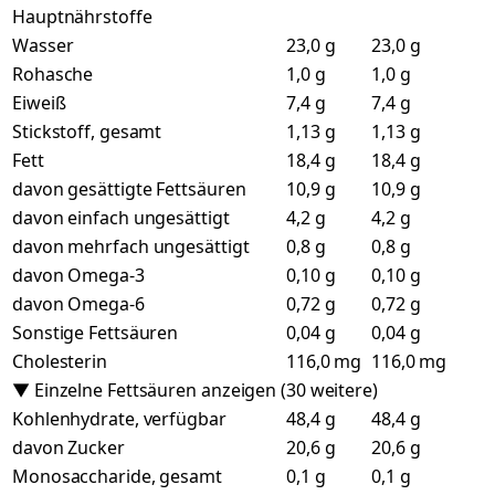
Hauptnährstoffe
Wasser
23,0 g
23,0 g
Rohasche
1,0 g
1,0 g
Eiweiß
7,4 g
7,4 g
Stickstoff, gesamt
1,13 g
1,13 g
Fett
18,4 g
18,4 g
davon gesättigte Fettsäuren
10,9 g
10,9 g
davon einfach ungesättigt
4,2 g
4,2 g
davon mehrfach ungesättigt
0,8 g
0,8 g
davon Omega-3
0,10 g
0,10 g
davon Omega-6
0,72 g
0,72 g
Sonstige Fettsäuren
0,04 g
0,04 g
Cholesterin
116,0 mg
116,0 mg
▼ Einzelne Fettsäuren anzeigen (30 weitere)
Kohlenhydrate, verfügbar
48,4 g
48,4 g
davon Zucker
20,6 g
20,6 g
Monosaccharide, gesamt
0,1 g
0,1 g