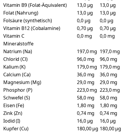
Vitamin B9 (Folat-Äquivalent)
13,0 µg
13,0 µg
Folat (Nahrung)
13,0 µg
13,0 µg
Folsäure (synthetisch)
0,0 µg
0,0 µg
Vitamin B12 (Cobalamine)
0,70 µg
0,70 µg
Vitamin C
0,0 mg
0,0 mg
Mineralstoffe
Natrium (Na)
197,0 mg
197,0 mg
Chlorid (Cl)
96,0 mg
96,0 mg
Kalium (K)
179,0 mg
179,0 mg
Calcium (Ca)
36,0 mg
36,0 mg
Magnesium (Mg)
29,0 mg
29,0 mg
Phosphor (P)
223,0 mg
223,0 mg
Schwefel (S)
58,0 mg
58,0 mg
Eisen (Fe)
1,80 mg
1,80 mg
Zink (Zn)
0,74 mg
0,74 mg
Iodid (I)
16,0 µg
16,0 µg
Kupfer (Cu)
180,00 µg
180,00 µg