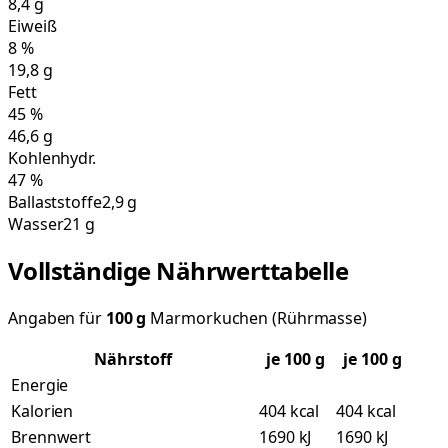
8,4
g
Eiweiß
8
%
19,8
g
Fett
45
%
46,6
g
Kohlenhydr.
47
%
Ballaststoffe
2,9 g
Wasser
21 g
Vollständige Nährwerttabelle
Angaben für
100
g
Marmorkuchen (Rührmasse)
Nährstoff
je
100
g
je 100 g
Energie
Kalorien
404 kcal
404 kcal
Brennwert
1690 kJ
1690 kJ