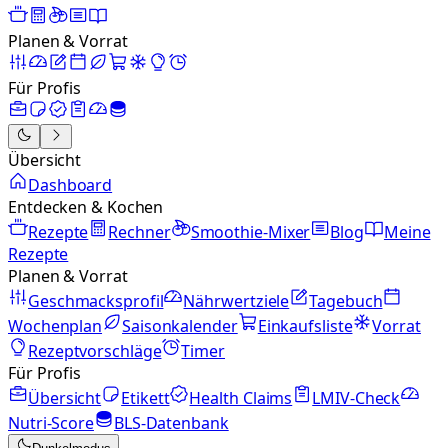
Planen & Vorrat
Für Profis
Übersicht
Dashboard
Entdecken & Kochen
Rezepte
Rechner
Smoothie-Mixer
Blog
Meine
Rezepte
Planen & Vorrat
Geschmacksprofil
Nährwertziele
Tagebuch
Wochenplan
Saisonkalender
Einkaufsliste
Vorrat
Rezeptvorschläge
Timer
Für Profis
Übersicht
Etikett
Health Claims
LMIV-Check
Nutri-Score
BLS-Datenbank