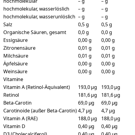
hochmolekular
– g
– g
hochmolekular, wasserlöslich
– g
– g
hochmolekular, wasserunlöslich
– g
– g
Salz
0,5 g
0,5 g
Organische Säuren, gesamt
0,0 g
0,0 g
Essigsäure
0,00 g
0,00 g
Zitronensäure
0,01 g
0,01 g
Milchsäure
0,01 g
0,01 g
Äpfelsäure
0,00 g
0,00 g
Weinsäure
0,00 g
0,00 g
Vitamine
Vitamin A (Retinol-Äquivalent)
193,0 µg
193,0 µg
Retinol
181,6 µg
181,6 µg
Beta-Carotin
69,0 µg
69,0 µg
Carotinoide (außer Beta-Carotin)
4,7 µg
4,7 µg
Vitamin A (RAE)
188,0 µg
188,0 µg
Vitamin D
0,40 µg
0,40 µg
D3 (Cholecalciferol)
0,40 µg
0,40 µg