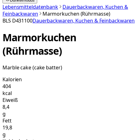
Dunkelmodus
Lebensmitteldatenbank
Dauerbackwaren, Kuchen &
Feinbackwaren
Marmorkuchen (Rührmasse)
BLS
D431100
Dauerbackwaren, Kuchen & Feinbackwaren
Marmorkuchen
(Rührmasse)
Marble cake (cake batter)
Kalorien
404
kcal
Eiweiß
8,4
g
Fett
19,8
g