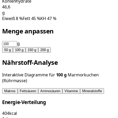
Kohlenhydrate
46,6
g
Eiweiß
8
%
Fett
45
%
KH
47
%
Menge anpassen
g
50
g
100
g
150
g
200
g
Nährstoff-Analyse
Interaktive Diagramme für
100
g
Marmorkuchen
(Rührmasse)
Makros
Fettsäuren
Aminosäuren
Vitamine
Mineralstoffe
Energie-Verteilung
404
kcal