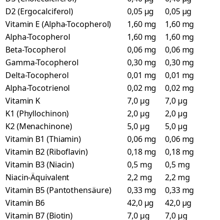
D2 (Ergocalciferol)
0,05 µg
0,05 µg
Vitamin E (Alpha-Tocopherol)
1,60 mg
1,60 mg
Alpha-Tocopherol
1,60 mg
1,60 mg
Beta-Tocopherol
0,06 mg
0,06 mg
Gamma-Tocopherol
0,30 mg
0,30 mg
Delta-Tocopherol
0,01 mg
0,01 mg
Alpha-Tocotrienol
0,02 mg
0,02 mg
Vitamin K
7,0 µg
7,0 µg
K1 (Phyllochinon)
2,0 µg
2,0 µg
K2 (Menachinone)
5,0 µg
5,0 µg
Vitamin B1 (Thiamin)
0,06 mg
0,06 mg
Vitamin B2 (Riboflavin)
0,18 mg
0,18 mg
Vitamin B3 (Niacin)
0,5 mg
0,5 mg
Niacin-Äquivalent
2,2 mg
2,2 mg
Vitamin B5 (Pantothensäure)
0,33 mg
0,33 mg
Vitamin B6
42,0 µg
42,0 µg
Vitamin B7 (Biotin)
7,0 µg
7,0 µg