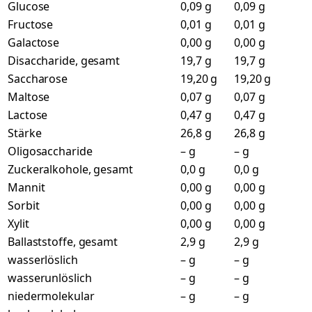
Glucose
0,09 g
0,09 g
Fructose
0,01 g
0,01 g
Galactose
0,00 g
0,00 g
Disaccharide, gesamt
19,7 g
19,7 g
Saccharose
19,20 g
19,20 g
Maltose
0,07 g
0,07 g
Lactose
0,47 g
0,47 g
Stärke
26,8 g
26,8 g
Oligosaccharide
– g
– g
Zuckeralkohole, gesamt
0,0 g
0,0 g
Mannit
0,00 g
0,00 g
Sorbit
0,00 g
0,00 g
Xylit
0,00 g
0,00 g
Ballaststoffe, gesamt
2,9 g
2,9 g
wasserlöslich
– g
– g
wasserunlöslich
– g
– g
niedermolekular
– g
– g