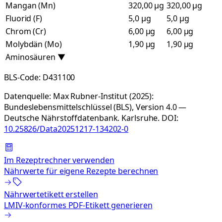
Mangan (Mn)
320,00 µg
320,00 µg
Fluorid (F)
5,0 µg
5,0 µg
Chrom (Cr)
6,00 µg
6,00 µg
Molybdän (Mo)
1,90 µg
1,90 µg
Aminosäuren
▼
BLS-Code:
D431100
Datenquelle:
Max Rubner-Institut (2025):
Bundeslebensmittelschlüssel (BLS), Version 4.0 —
Deutsche Nährstoffdatenbank. Karlsruhe.
DOI:
10.25826/Data20251217-134202-0
Im Rezeptrechner verwenden
Nährwerte für eigene Rezepte berechnen
Nährwertetikett erstellen
LMIV-konformes PDF-Etikett generieren