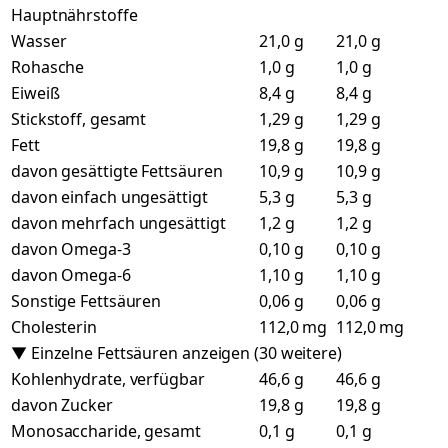
Hauptnährstoffe
Wasser
21,0 g
21,0 g
Rohasche
1,0 g
1,0 g
Eiweiß
8,4 g
8,4 g
Stickstoff, gesamt
1,29 g
1,29 g
Fett
19,8 g
19,8 g
davon gesättigte Fettsäuren
10,9 g
10,9 g
davon einfach ungesättigt
5,3 g
5,3 g
davon mehrfach ungesättigt
1,2 g
1,2 g
davon Omega-3
0,10 g
0,10 g
davon Omega-6
1,10 g
1,10 g
Sonstige Fettsäuren
0,06 g
0,06 g
Cholesterin
112,0 mg
112,0 mg
▼ Einzelne Fettsäuren anzeigen (30 weitere)
Kohlenhydrate, verfügbar
46,6 g
46,6 g
davon Zucker
19,8 g
19,8 g
Monosaccharide, gesamt
0,1 g
0,1 g