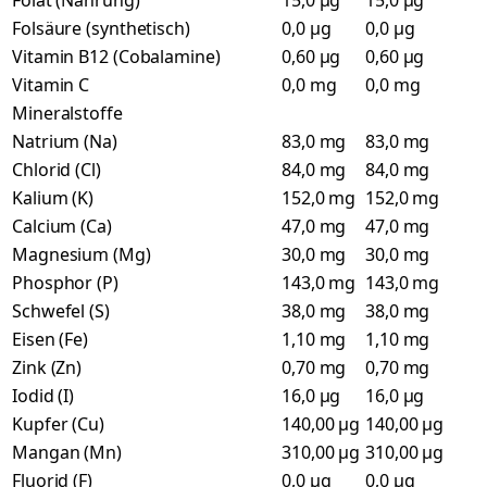
Folat (Nahrung)
15,0 µg
15,0 µg
Folsäure (synthetisch)
0,0 µg
0,0 µg
Vitamin B12 (Cobalamine)
0,60 µg
0,60 µg
Vitamin C
0,0 mg
0,0 mg
Mineralstoffe
Natrium (Na)
83,0 mg
83,0 mg
Chlorid (Cl)
84,0 mg
84,0 mg
Kalium (K)
152,0 mg
152,0 mg
Calcium (Ca)
47,0 mg
47,0 mg
Magnesium (Mg)
30,0 mg
30,0 mg
Phosphor (P)
143,0 mg
143,0 mg
Schwefel (S)
38,0 mg
38,0 mg
Eisen (Fe)
1,10 mg
1,10 mg
Zink (Zn)
0,70 mg
0,70 mg
Iodid (I)
16,0 µg
16,0 µg
Kupfer (Cu)
140,00 µg
140,00 µg
Mangan (Mn)
310,00 µg
310,00 µg
Fluorid (F)
0,0 µg
0,0 µg