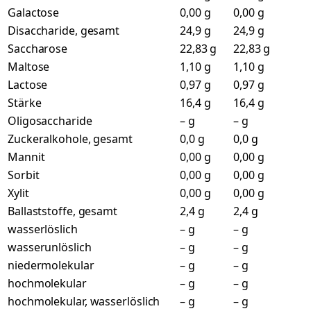
Galactose
0,00 g
0,00 g
Disaccharide, gesamt
24,9 g
24,9 g
Saccharose
22,83 g
22,83 g
Maltose
1,10 g
1,10 g
Lactose
0,97 g
0,97 g
Stärke
16,4 g
16,4 g
Oligosaccharide
– g
– g
Zuckeralkohole, gesamt
0,0 g
0,0 g
Mannit
0,00 g
0,00 g
Sorbit
0,00 g
0,00 g
Xylit
0,00 g
0,00 g
Ballaststoffe, gesamt
2,4 g
2,4 g
wasserlöslich
– g
– g
wasserunlöslich
– g
– g
niedermolekular
– g
– g
hochmolekular
– g
– g
hochmolekular, wasserlöslich
– g
– g