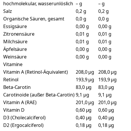
hochmolekular, wasserunlöslich
– g
– g
Salz
0,2 g
0,2 g
Organische Säuren, gesamt
0,0 g
0,0 g
Essigsäure
0,00 g
0,00 g
Zitronensäure
0,01 g
0,01 g
Milchsäure
0,01 g
0,01 g
Äpfelsäure
0,00 g
0,00 g
Weinsäure
0,00 g
0,00 g
Vitamine
Vitamin A (Retinol-Äquivalent)
208,0 µg
208,0 µg
Retinol
193,9 µg
193,9 µg
Beta-Carotin
83,0 µg
83,0 µg
Carotinoide (außer Beta-Carotin)
9,1 µg
9,1 µg
Vitamin A (RAE)
201,0 µg
201,0 µg
Vitamin D
0,60 µg
0,60 µg
D3 (Cholecalciferol)
0,40 µg
0,40 µg
D2 (Ergocalciferol)
0,18 µg
0,18 µg