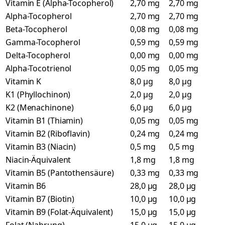
Vitamin E (Alpha-Tocopherol)
2,70 mg
2,70 mg
Alpha-Tocopherol
2,70 mg
2,70 mg
Beta-Tocopherol
0,08 mg
0,08 mg
Gamma-Tocopherol
0,59 mg
0,59 mg
Delta-Tocopherol
0,00 mg
0,00 mg
Alpha-Tocotrienol
0,05 mg
0,05 mg
Vitamin K
8,0 µg
8,0 µg
K1 (Phyllochinon)
2,0 µg
2,0 µg
K2 (Menachinone)
6,0 µg
6,0 µg
Vitamin B1 (Thiamin)
0,05 mg
0,05 mg
Vitamin B2 (Riboflavin)
0,24 mg
0,24 mg
Vitamin B3 (Niacin)
0,5 mg
0,5 mg
Niacin-Äquivalent
1,8 mg
1,8 mg
Vitamin B5 (Pantothensäure)
0,33 mg
0,33 mg
Vitamin B6
28,0 µg
28,0 µg
Vitamin B7 (Biotin)
10,0 µg
10,0 µg
Vitamin B9 (Folat-Äquivalent)
15,0 µg
15,0 µg