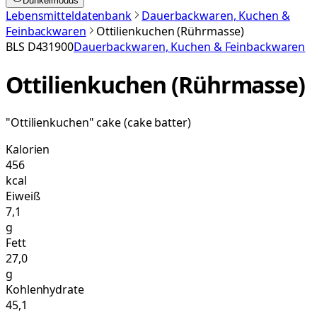
Dunkelmodus
Lebensmitteldatenbank
Dauerbackwaren, Kuchen &
Feinbackwaren
Ottilienkuchen (Rührmasse)
BLS
D431900
Dauerbackwaren, Kuchen & Feinbackwaren
Ottilienkuchen (Rührmasse)
"Ottilienkuchen" cake (cake batter)
Kalorien
456
kcal
Eiweiß
7,1
g
Fett
27,0
g
Kohlenhydrate
45,1