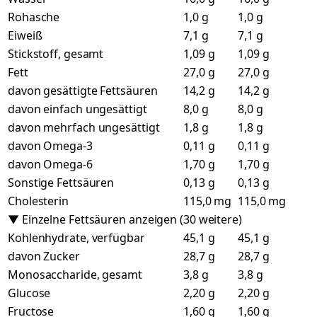
Rohasche
1,0 g
1,0 g
Eiweiß
7,1 g
7,1 g
Stickstoff, gesamt
1,09 g
1,09 g
Fett
27,0 g
27,0 g
davon gesättigte Fettsäuren
14,2 g
14,2 g
davon einfach ungesättigt
8,0 g
8,0 g
davon mehrfach ungesättigt
1,8 g
1,8 g
davon Omega-3
0,11 g
0,11 g
davon Omega-6
1,70 g
1,70 g
Sonstige Fettsäuren
0,13 g
0,13 g
Cholesterin
115,0 mg
115,0 mg
▼ Einzelne Fettsäuren anzeigen (30 weitere)
Kohlenhydrate, verfügbar
45,1 g
45,1 g
davon Zucker
28,7 g
28,7 g
Monosaccharide, gesamt
3,8 g
3,8 g
Glucose
2,20 g
2,20 g
Fructose
1,60 g
1,60 g