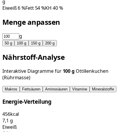
g
Eiweiß
6
%
Fett
54
%
KH
40
%
Menge anpassen
g
50
g
100
g
150
g
200
g
Nährstoff-Analyse
Interaktive Diagramme für
100
g
Ottilienkuchen
(Rührmasse)
Makros
Fettsäuren
Aminosäuren
Vitamine
Mineralstoffe
Energie-Verteilung
456
kcal
7,1
g
Eiweiß