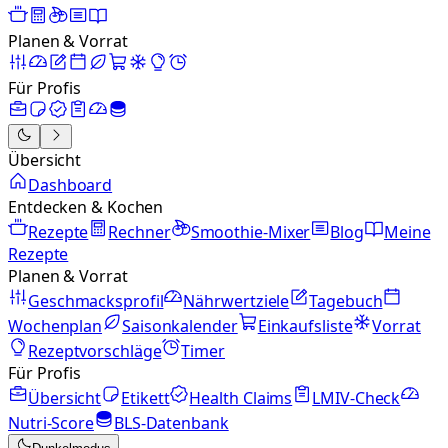
Planen & Vorrat
Für Profis
Übersicht
Dashboard
Entdecken & Kochen
Rezepte
Rechner
Smoothie-Mixer
Blog
Meine
Rezepte
Planen & Vorrat
Geschmacksprofil
Nährwertziele
Tagebuch
Wochenplan
Saisonkalender
Einkaufsliste
Vorrat
Rezeptvorschläge
Timer
Für Profis
Übersicht
Etikett
Health Claims
LMIV-Check
Nutri-Score
BLS-Datenbank