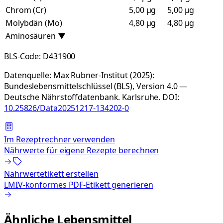
Chrom (Cr)
5,00 µg
5,00 µg
Molybdän (Mo)
4,80 µg
4,80 µg
Aminosäuren
▼
BLS-Code:
D431900
Datenquelle:
Max Rubner-Institut (2025):
Bundeslebensmittelschlüssel (BLS), Version 4.0 —
Deutsche Nährstoffdatenbank. Karlsruhe.
DOI:
10.25826/Data20251217-134202-0
Im Rezeptrechner verwenden
Nährwerte für eigene Rezepte berechnen
Nährwertetikett erstellen
LMIV-konformes PDF-Etikett generieren
Ähnliche Lebensmittel