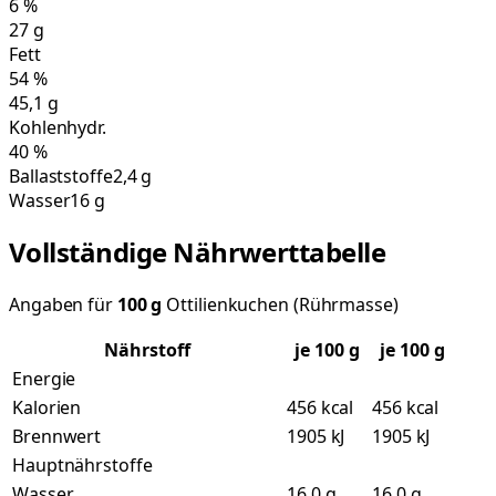
6
%
27
g
Fett
54
%
45,1
g
Kohlenhydr.
40
%
Ballaststoffe
2,4 g
Wasser
16 g
Vollständige Nährwerttabelle
Angaben für
100
g
Ottilienkuchen (Rührmasse)
Nährstoff
je
100
g
je 100 g
Energie
Kalorien
456 kcal
456 kcal
Brennwert
1905 kJ
1905 kJ
Hauptnährstoffe
Wasser
16,0 g
16,0 g