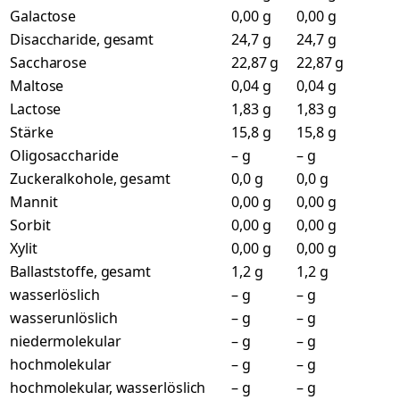
Galactose
0,00 g
0,00 g
Disaccharide, gesamt
24,7 g
24,7 g
Saccharose
22,87 g
22,87 g
Maltose
0,04 g
0,04 g
Lactose
1,83 g
1,83 g
Stärke
15,8 g
15,8 g
Oligosaccharide
– g
– g
Zuckeralkohole, gesamt
0,0 g
0,0 g
Mannit
0,00 g
0,00 g
Sorbit
0,00 g
0,00 g
Xylit
0,00 g
0,00 g
Ballaststoffe, gesamt
1,2 g
1,2 g
wasserlöslich
– g
– g
wasserunlöslich
– g
– g
niedermolekular
– g
– g
hochmolekular
– g
– g
hochmolekular, wasserlöslich
– g
– g