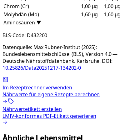
Chrom (Cr)
1,00 µg
1,00 µg
Molybdän (Mo)
1,60 µg
1,60 µg
Aminosäuren
▼
BLS-Code:
D432200
Datenquelle:
Max Rubner-Institut (2025):
Bundeslebensmittelschlüssel (BLS), Version 4.0 —
Deutsche Nährstoffdatenbank. Karlsruhe.
DOI:
10.25826/Data20251217-134202-0
Im Rezeptrechner verwenden
Nährwerte für eigene Rezepte berechnen
Nährwertetikett erstellen
LMIV-konformes PDF-Etikett generieren
Ähnliche Lebensmittel