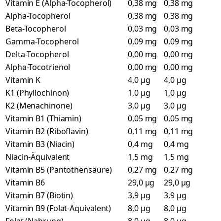
Vitamin E (Alpha-Tocopherol)
0,38 mg
0,38 mg
Alpha-Tocopherol
0,38 mg
0,38 mg
Beta-Tocopherol
0,03 mg
0,03 mg
Gamma-Tocopherol
0,09 mg
0,09 mg
Delta-Tocopherol
0,00 mg
0,00 mg
Alpha-Tocotrienol
0,00 mg
0,00 mg
Vitamin K
4,0 µg
4,0 µg
K1 (Phyllochinon)
1,0 µg
1,0 µg
K2 (Menachinone)
3,0 µg
3,0 µg
Vitamin B1 (Thiamin)
0,05 mg
0,05 mg
Vitamin B2 (Riboflavin)
0,11 mg
0,11 mg
Vitamin B3 (Niacin)
0,4 mg
0,4 mg
Niacin-Äquivalent
1,5 mg
1,5 mg
Vitamin B5 (Pantothensäure)
0,27 mg
0,27 mg
Vitamin B6
29,0 µg
29,0 µg
Vitamin B7 (Biotin)
3,9 µg
3,9 µg
Vitamin B9 (Folat-Äquivalent)
8,0 µg
8,0 µg