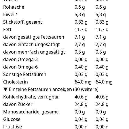
Rohasche
0,6 g
0,6 g
Eiweiß
5,3 g
5,3 g
Stickstoff, gesamt
0,83 g
0,83 g
Fett
11,7 g
11,7 g
davon gesättigte Fettsäuren
7,1 g
7,1 g
davon einfach ungesättigt
2,7 g
2,7 g
davon mehrfach ungesättigt
0,5 g
0,5 g
davon Omega-3
0,06 g
0,06 g
davon Omega-6
0,40 g
0,40 g
Sonstige Fettsäuren
0,03 g
0,03 g
Cholesterin
64,0 mg
64,0 mg
▼ Einzelne Fettsäuren anzeigen (30 weitere)
Kohlenhydrate, verfügbar
40,6 g
40,6 g
davon Zucker
24,8 g
24,8 g
Monosaccharide, gesamt
0,0 g
0,0 g
Glucose
0,04 g
0,04 g
Fructose
0,00 g
0,00 g