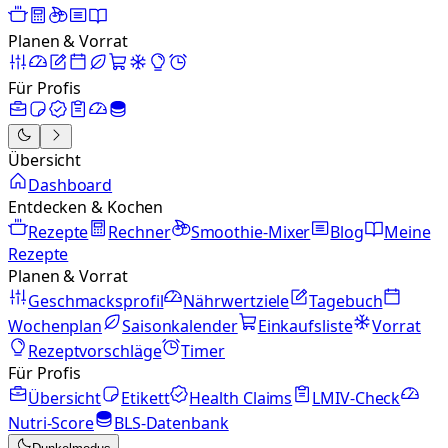
Planen & Vorrat
Für Profis
Übersicht
Dashboard
Entdecken & Kochen
Rezepte
Rechner
Smoothie-Mixer
Blog
Meine
Rezepte
Planen & Vorrat
Geschmacksprofil
Nährwertziele
Tagebuch
Wochenplan
Saisonkalender
Einkaufsliste
Vorrat
Rezeptvorschläge
Timer
Für Profis
Übersicht
Etikett
Health Claims
LMIV-Check
Nutri-Score
BLS-Datenbank