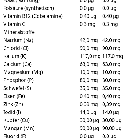
Folat (Nahrung)
8,0 µg
8,0 µg
Folsäure (synthetisch)
0,0 µg
0,0 µg
Vitamin B12 (Cobalamine)
0,40 µg
0,40 µg
Vitamin C
0,3 mg
0,3 mg
Mineralstoffe
Natrium (Na)
42,0 mg
42,0 mg
Chlorid (Cl)
90,0 mg
90,0 mg
Kalium (K)
117,0 mg
117,0 mg
Calcium (Ca)
63,0 mg
63,0 mg
Magnesium (Mg)
10,0 mg
10,0 mg
Phosphor (P)
80,0 mg
80,0 mg
Schwefel (S)
35,0 mg
35,0 mg
Eisen (Fe)
0,40 mg
0,40 mg
Zink (Zn)
0,39 mg
0,39 mg
Iodid (I)
14,0 µg
14,0 µg
Kupfer (Cu)
30,00 µg
30,00 µg
Mangan (Mn)
90,00 µg
90,00 µg
Fluorid (F)
0,0 µg
0,0 µg