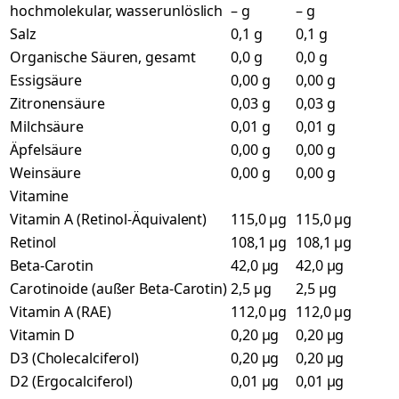
hochmolekular, wasserunlöslich
– g
– g
Salz
0,1 g
0,1 g
Organische Säuren, gesamt
0,0 g
0,0 g
Essigsäure
0,00 g
0,00 g
Zitronensäure
0,03 g
0,03 g
Milchsäure
0,01 g
0,01 g
Äpfelsäure
0,00 g
0,00 g
Weinsäure
0,00 g
0,00 g
Vitamine
Vitamin A (Retinol-Äquivalent)
115,0 µg
115,0 µg
Retinol
108,1 µg
108,1 µg
Beta-Carotin
42,0 µg
42,0 µg
Carotinoide (außer Beta-Carotin)
2,5 µg
2,5 µg
Vitamin A (RAE)
112,0 µg
112,0 µg
Vitamin D
0,20 µg
0,20 µg
D3 (Cholecalciferol)
0,20 µg
0,20 µg
D2 (Ergocalciferol)
0,01 µg
0,01 µg