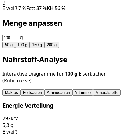
g
Eiweiß
7
%
Fett
37
%
KH
56
%
Menge anpassen
g
50
g
100
g
150
g
200
g
Nährstoff-Analyse
Interaktive Diagramme für
100
g
Eiserkuchen
(Rührmasse)
Makros
Fettsäuren
Aminosäuren
Vitamine
Mineralstoffe
Energie-Verteilung
292
kcal
5,3
g
Eiweiß