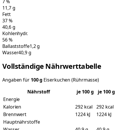
7
%
11,7
g
Fett
37
%
40,6
g
Kohlenhydr.
56
%
Ballaststoffe
1,2 g
Wasser
40,9 g
Vollständige Nährwerttabelle
Angaben für
100
g
Eiserkuchen (Rührmasse)
Nährstoff
je
100
g
je 100 g
Energie
Kalorien
292 kcal
292 kcal
Brennwert
1224 kJ
1224 kJ
Hauptnährstoffe
Wasser
40,9 g
40,9 g