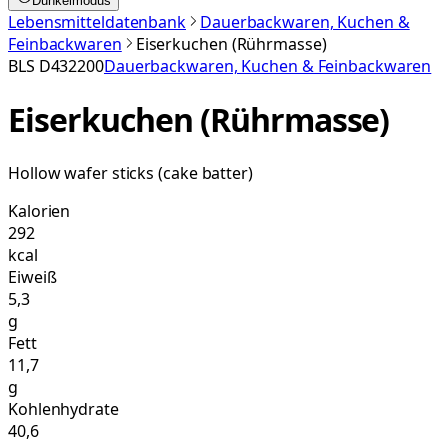
Dunkelmodus
Lebensmitteldatenbank
Dauerbackwaren, Kuchen &
Feinbackwaren
Eiserkuchen (Rührmasse)
BLS
D432200
Dauerbackwaren, Kuchen & Feinbackwaren
Eiserkuchen (Rührmasse)
Hollow wafer sticks (cake batter)
Kalorien
292
kcal
Eiweiß
5,3
g
Fett
11,7
g
Kohlenhydrate
40,6