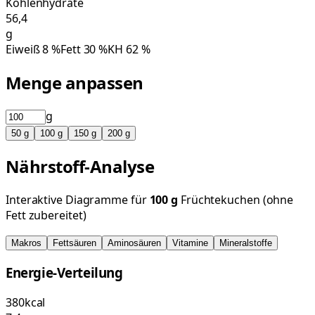
Kohlenhydrate
56,4
g
Eiweiß
8
%
Fett
30
%
KH
62
%
Menge anpassen
g
50
g
100
g
150
g
200
g
Nährstoff-Analyse
Interaktive Diagramme für
100
g
Früchtekuchen (ohne
Fett zubereitet)
Makros
Fettsäuren
Aminosäuren
Vitamine
Mineralstoffe
Energie-Verteilung
380
kcal