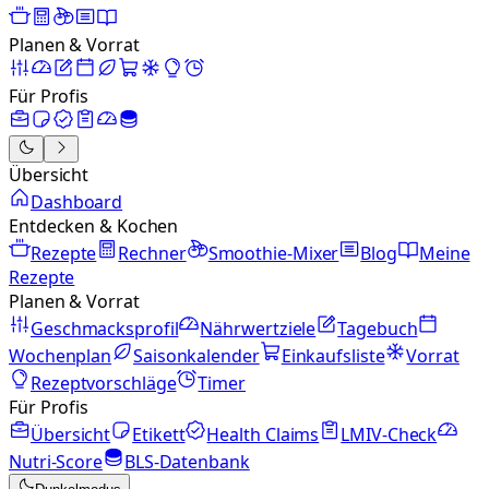
Planen & Vorrat
Für Profis
Übersicht
Dashboard
Entdecken & Kochen
Rezepte
Rechner
Smoothie-Mixer
Blog
Meine
Rezepte
Planen & Vorrat
Geschmacksprofil
Nährwertziele
Tagebuch
Wochenplan
Saisonkalender
Einkaufsliste
Vorrat
Rezeptvorschläge
Timer
Für Profis
Übersicht
Etikett
Health Claims
LMIV-Check
Nutri-Score
BLS-Datenbank