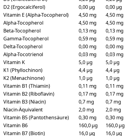
D2 (Ergocalciferol)
0,00 µg
0,00 µg
Vitamin E (Alpha-Tocopherol)
4,50 mg
4,50 mg
Alpha-Tocopherol
4,50 mg
4,50 mg
Beta-Tocopherol
0,13 mg
0,13 mg
Gamma-Tocopherol
0,59 mg
0,59 mg
Delta-Tocopherol
0,00 mg
0,00 mg
Alpha-Tocotrienol
0,03 mg
0,03 mg
Vitamin K
5,0 µg
5,0 µg
K1 (Phyllochinon)
4,4 µg
4,4 µg
K2 (Menachinone)
1,0 µg
1,0 µg
Vitamin B1 (Thiamin)
0,11 mg
0,11 mg
Vitamin B2 (Riboflavin)
0,17 mg
0,17 mg
Vitamin B3 (Niacin)
0,7 mg
0,7 mg
Niacin-Äquivalent
2,0 mg
2,0 mg
Vitamin B5 (Pantothensäure)
0,30 mg
0,30 mg
Vitamin B6
160,0 µg
160,0 µg
Vitamin B7 (Biotin)
16,0 µg
16,0 µg