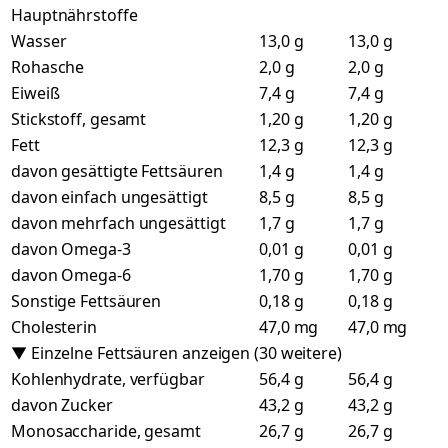
Hauptnährstoffe
Wasser
13,0 g
13,0 g
Rohasche
2,0 g
2,0 g
Eiweiß
7,4 g
7,4 g
Stickstoff, gesamt
1,20 g
1,20 g
Fett
12,3 g
12,3 g
davon gesättigte Fettsäuren
1,4 g
1,4 g
davon einfach ungesättigt
8,5 g
8,5 g
davon mehrfach ungesättigt
1,7 g
1,7 g
davon Omega-3
0,01 g
0,01 g
davon Omega-6
1,70 g
1,70 g
Sonstige Fettsäuren
0,18 g
0,18 g
Cholesterin
47,0 mg
47,0 mg
▼ Einzelne Fettsäuren anzeigen (30 weitere)
Kohlenhydrate, verfügbar
56,4 g
56,4 g
davon Zucker
43,2 g
43,2 g
Monosaccharide, gesamt
26,7 g
26,7 g