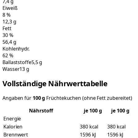
7,4
g
Eiweiß
8
%
12,3
g
Fett
30
%
56,4
g
Kohlenhydr.
62
%
Ballaststoffe
5,5 g
Wasser
13 g
Vollständige Nährwerttabelle
Angaben für
100
g
Früchtekuchen (ohne Fett zubereitet)
Nährstoff
je
100
g
je 100 g
Energie
Kalorien
380 kcal
380 kcal
Brennwert
1596 kJ
1596 kJ