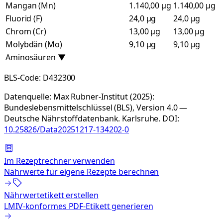
Mangan (Mn)
1.140,00 µg
1.140,00 µg
Fluorid (F)
24,0 µg
24,0 µg
Chrom (Cr)
13,00 µg
13,00 µg
Molybdän (Mo)
9,10 µg
9,10 µg
Aminosäuren
▼
BLS-Code:
D432300
Datenquelle:
Max Rubner-Institut (2025):
Bundeslebensmittelschlüssel (BLS), Version 4.0 —
Deutsche Nährstoffdatenbank. Karlsruhe.
DOI:
10.25826/Data20251217-134202-0
Im Rezeptrechner verwenden
Nährwerte für eigene Rezepte berechnen
Nährwertetikett erstellen
LMIV-konformes PDF-Etikett generieren