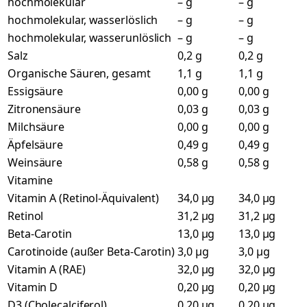
hochmolekular
– g
– g
hochmolekular, wasserlöslich
– g
– g
hochmolekular, wasserunlöslich
– g
– g
Salz
0,2 g
0,2 g
Organische Säuren, gesamt
1,1 g
1,1 g
Essigsäure
0,00 g
0,00 g
Zitronensäure
0,03 g
0,03 g
Milchsäure
0,00 g
0,00 g
Äpfelsäure
0,49 g
0,49 g
Weinsäure
0,58 g
0,58 g
Vitamine
Vitamin A (Retinol-Äquivalent)
34,0 µg
34,0 µg
Retinol
31,2 µg
31,2 µg
Beta-Carotin
13,0 µg
13,0 µg
Carotinoide (außer Beta-Carotin)
3,0 µg
3,0 µg
Vitamin A (RAE)
32,0 µg
32,0 µg
Vitamin D
0,20 µg
0,20 µg
D3 (Cholecalciferol)
0,20 µg
0,20 µg