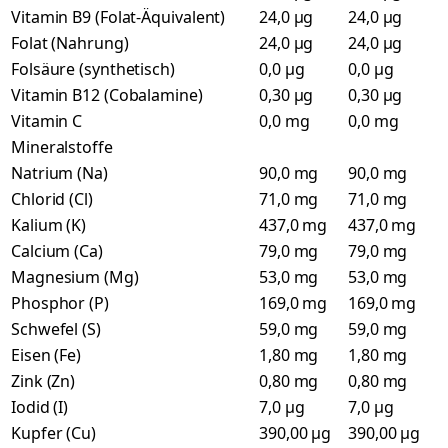
Vitamin B9 (Folat-Äquivalent)
24,0 µg
24,0 µg
Folat (Nahrung)
24,0 µg
24,0 µg
Folsäure (synthetisch)
0,0 µg
0,0 µg
Vitamin B12 (Cobalamine)
0,30 µg
0,30 µg
Vitamin C
0,0 mg
0,0 mg
Mineralstoffe
Natrium (Na)
90,0 mg
90,0 mg
Chlorid (Cl)
71,0 mg
71,0 mg
Kalium (K)
437,0 mg
437,0 mg
Calcium (Ca)
79,0 mg
79,0 mg
Magnesium (Mg)
53,0 mg
53,0 mg
Phosphor (P)
169,0 mg
169,0 mg
Schwefel (S)
59,0 mg
59,0 mg
Eisen (Fe)
1,80 mg
1,80 mg
Zink (Zn)
0,80 mg
0,80 mg
Iodid (I)
7,0 µg
7,0 µg
Kupfer (Cu)
390,00 µg
390,00 µg