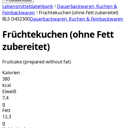
Dunkelmodus
Lebensmitteldatenbank
Dauerbackwaren, Kuchen &
Feinbackwaren
Früchtekuchen (ohne Fett zubereitet)
BLS
D432300
Dauerbackwaren, Kuchen & Feinbackwaren
Früchtekuchen (ohne Fett
zubereitet)
Fruitcake (prepared without fat)
Kalorien
380
kcal
Eiweiß
7,4
g
Fett
12,3
g