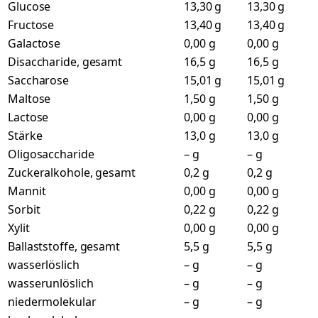
Glucose
13,30 g
13,30 g
Fructose
13,40 g
13,40 g
Galactose
0,00 g
0,00 g
Disaccharide, gesamt
16,5 g
16,5 g
Saccharose
15,01 g
15,01 g
Maltose
1,50 g
1,50 g
Lactose
0,00 g
0,00 g
Stärke
13,0 g
13,0 g
Oligosaccharide
– g
– g
Zuckeralkohole, gesamt
0,2 g
0,2 g
Mannit
0,00 g
0,00 g
Sorbit
0,22 g
0,22 g
Xylit
0,00 g
0,00 g
Ballaststoffe, gesamt
5,5 g
5,5 g
wasserlöslich
– g
– g
wasserunlöslich
– g
– g
niedermolekular
– g
– g