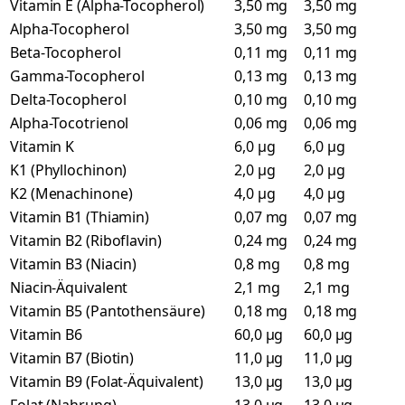
Vitamin E (Alpha-Tocopherol)
3,50 mg
3,50 mg
Alpha-Tocopherol
3,50 mg
3,50 mg
Beta-Tocopherol
0,11 mg
0,11 mg
Gamma-Tocopherol
0,13 mg
0,13 mg
Delta-Tocopherol
0,10 mg
0,10 mg
Alpha-Tocotrienol
0,06 mg
0,06 mg
Vitamin K
6,0 µg
6,0 µg
K1 (Phyllochinon)
2,0 µg
2,0 µg
K2 (Menachinone)
4,0 µg
4,0 µg
Vitamin B1 (Thiamin)
0,07 mg
0,07 mg
Vitamin B2 (Riboflavin)
0,24 mg
0,24 mg
Vitamin B3 (Niacin)
0,8 mg
0,8 mg
Niacin-Äquivalent
2,1 mg
2,1 mg
Vitamin B5 (Pantothensäure)
0,18 mg
0,18 mg
Vitamin B6
60,0 µg
60,0 µg
Vitamin B7 (Biotin)
11,0 µg
11,0 µg
Vitamin B9 (Folat-Äquivalent)
13,0 µg
13,0 µg