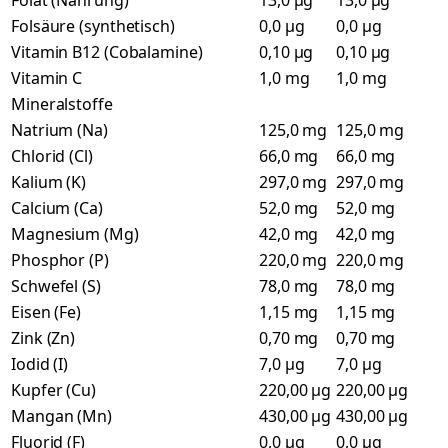
Folat (Nahrung)
13,0 µg
13,0 µg
Folsäure (synthetisch)
0,0 µg
0,0 µg
Vitamin B12 (Cobalamine)
0,10 µg
0,10 µg
Vitamin C
1,0 mg
1,0 mg
Mineralstoffe
Natrium (Na)
125,0 mg
125,0 mg
Chlorid (Cl)
66,0 mg
66,0 mg
Kalium (K)
297,0 mg
297,0 mg
Calcium (Ca)
52,0 mg
52,0 mg
Magnesium (Mg)
42,0 mg
42,0 mg
Phosphor (P)
220,0 mg
220,0 mg
Schwefel (S)
78,0 mg
78,0 mg
Eisen (Fe)
1,15 mg
1,15 mg
Zink (Zn)
0,70 mg
0,70 mg
Iodid (I)
7,0 µg
7,0 µg
Kupfer (Cu)
220,00 µg
220,00 µg
Mangan (Mn)
430,00 µg
430,00 µg
Fluorid (F)
0,0 µg
0,0 µg