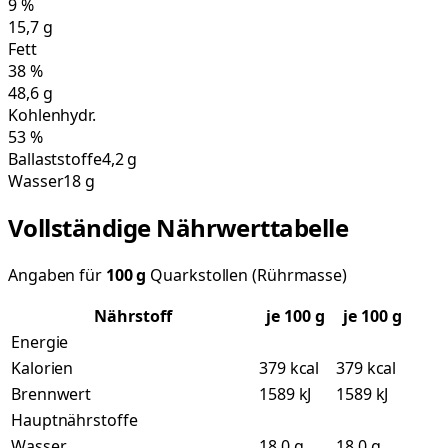
9
%
15,7
g
Fett
38
%
48,6
g
Kohlenhydr.
53
%
Ballaststoffe
4,2 g
Wasser
18 g
Vollständige Nährwerttabelle
Angaben für
100
g
Quarkstollen (Rührmasse)
Nährstoff
je
100
g
je 100 g
Energie
Kalorien
379 kcal
379 kcal
Brennwert
1589 kJ
1589 kJ
Hauptnährstoffe
Wasser
18,0 g
18,0 g