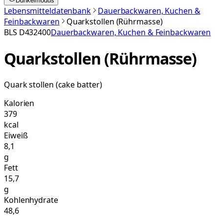
Dunkelmodus
Lebensmitteldatenbank
Dauerbackwaren, Kuchen &
Feinbackwaren
Quarkstollen (Rührmasse)
BLS
D432400
Dauerbackwaren, Kuchen & Feinbackwaren
Quarkstollen (Rührmasse)
Quark stollen (cake batter)
Kalorien
379
kcal
Eiweiß
8,1
g
Fett
15,7
g
Kohlenhydrate
48,6