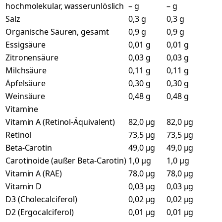
hochmolekular, wasserunlöslich
– g
– g
Salz
0,3 g
0,3 g
Organische Säuren, gesamt
0,9 g
0,9 g
Essigsäure
0,01 g
0,01 g
Zitronensäure
0,03 g
0,03 g
Milchsäure
0,11 g
0,11 g
Äpfelsäure
0,30 g
0,30 g
Weinsäure
0,48 g
0,48 g
Vitamine
Vitamin A (Retinol-Äquivalent)
82,0 µg
82,0 µg
Retinol
73,5 µg
73,5 µg
Beta-Carotin
49,0 µg
49,0 µg
Carotinoide (außer Beta-Carotin)
1,0 µg
1,0 µg
Vitamin A (RAE)
78,0 µg
78,0 µg
Vitamin D
0,03 µg
0,03 µg
D3 (Cholecalciferol)
0,02 µg
0,02 µg
D2 (Ergocalciferol)
0,01 µg
0,01 µg