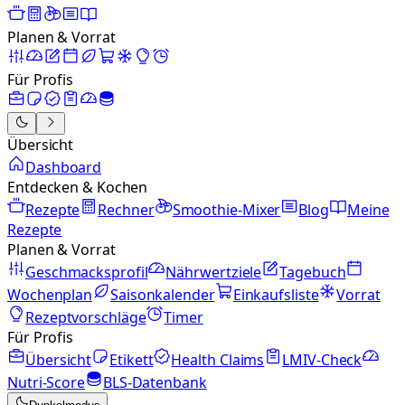
Planen & Vorrat
Für Profis
Übersicht
Dashboard
Entdecken & Kochen
Rezepte
Rechner
Smoothie-Mixer
Blog
Meine
Rezepte
Planen & Vorrat
Geschmacksprofil
Nährwertziele
Tagebuch
Wochenplan
Saisonkalender
Einkaufsliste
Vorrat
Rezeptvorschläge
Timer
Für Profis
Übersicht
Etikett
Health Claims
LMIV-Check
Nutri-Score
BLS-Datenbank