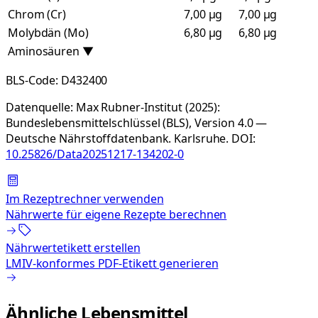
Chrom (Cr)
7,00 µg
7,00 µg
Molybdän (Mo)
6,80 µg
6,80 µg
Aminosäuren
▼
BLS-Code:
D432400
Datenquelle:
Max Rubner-Institut (2025):
Bundeslebensmittelschlüssel (BLS), Version 4.0 —
Deutsche Nährstoffdatenbank. Karlsruhe.
DOI:
10.25826/Data20251217-134202-0
Im Rezeptrechner verwenden
Nährwerte für eigene Rezepte berechnen
Nährwertetikett erstellen
LMIV-konformes PDF-Etikett generieren
Ähnliche Lebensmittel