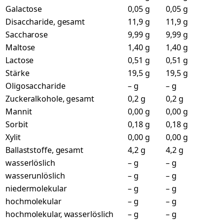
Galactose
0,05 g
0,05 g
Disaccharide, gesamt
11,9 g
11,9 g
Saccharose
9,99 g
9,99 g
Maltose
1,40 g
1,40 g
Lactose
0,51 g
0,51 g
Stärke
19,5 g
19,5 g
Oligosaccharide
– g
– g
Zuckeralkohole, gesamt
0,2 g
0,2 g
Mannit
0,00 g
0,00 g
Sorbit
0,18 g
0,18 g
Xylit
0,00 g
0,00 g
Ballaststoffe, gesamt
4,2 g
4,2 g
wasserlöslich
– g
– g
wasserunlöslich
– g
– g
niedermolekular
– g
– g
hochmolekular
– g
– g
hochmolekular, wasserlöslich
– g
– g