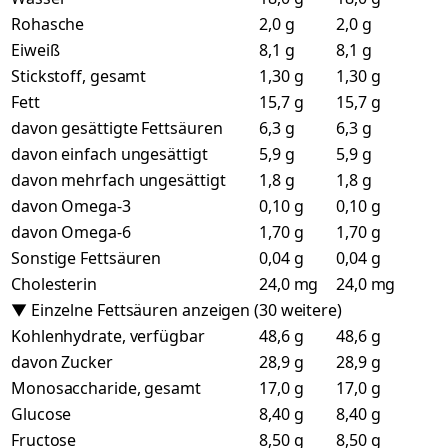
Rohasche
2,0 g
2,0 g
Eiweiß
8,1 g
8,1 g
Stickstoff, gesamt
1,30 g
1,30 g
Fett
15,7 g
15,7 g
davon gesättigte Fettsäuren
6,3 g
6,3 g
davon einfach ungesättigt
5,9 g
5,9 g
davon mehrfach ungesättigt
1,8 g
1,8 g
davon Omega-3
0,10 g
0,10 g
davon Omega-6
1,70 g
1,70 g
Sonstige Fettsäuren
0,04 g
0,04 g
Cholesterin
24,0 mg
24,0 mg
▼ Einzelne Fettsäuren anzeigen (30 weitere)
Kohlenhydrate, verfügbar
48,6 g
48,6 g
davon Zucker
28,9 g
28,9 g
Monosaccharide, gesamt
17,0 g
17,0 g
Glucose
8,40 g
8,40 g
Fructose
8,50 g
8,50 g