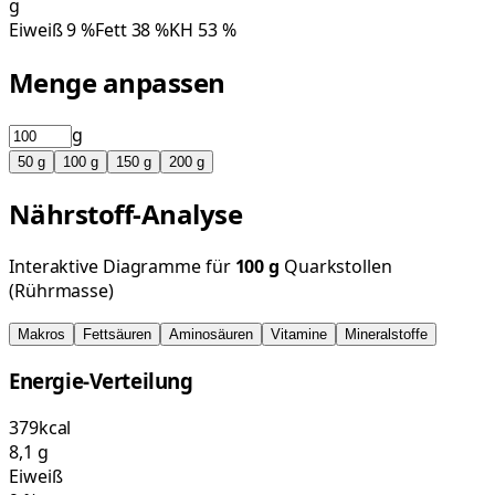
g
Eiweiß
9
%
Fett
38
%
KH
53
%
Menge anpassen
g
50
g
100
g
150
g
200
g
Nährstoff-Analyse
Interaktive Diagramme für
100
g
Quarkstollen
(Rührmasse)
Makros
Fettsäuren
Aminosäuren
Vitamine
Mineralstoffe
Energie-Verteilung
379
kcal
8,1
g
Eiweiß