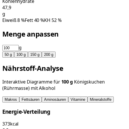
Kohlenhydrate
47,9
g
Eiweiß
8
%
Fett
40
%
KH
52
%
Menge anpassen
g
50
g
100
g
150
g
200
g
Nährstoff-Analyse
Interaktive Diagramme für
100
g
Königskuchen
(Rührmasse) mit Alkohol
Makros
Fettsäuren
Aminosäuren
Vitamine
Mineralstoffe
Energie-Verteilung
373
kcal