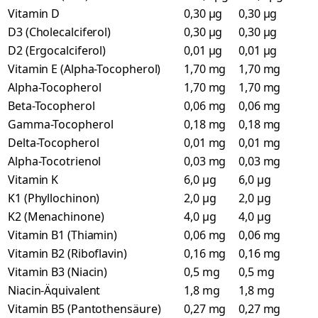
Vitamin D
0,30 µg
0,30 µg
D3 (Cholecalciferol)
0,30 µg
0,30 µg
D2 (Ergocalciferol)
0,01 µg
0,01 µg
Vitamin E (Alpha-Tocopherol)
1,70 mg
1,70 mg
Alpha-Tocopherol
1,70 mg
1,70 mg
Beta-Tocopherol
0,06 mg
0,06 mg
Gamma-Tocopherol
0,18 mg
0,18 mg
Delta-Tocopherol
0,01 mg
0,01 mg
Alpha-Tocotrienol
0,03 mg
0,03 mg
Vitamin K
6,0 µg
6,0 µg
K1 (Phyllochinon)
2,0 µg
2,0 µg
K2 (Menachinone)
4,0 µg
4,0 µg
Vitamin B1 (Thiamin)
0,06 mg
0,06 mg
Vitamin B2 (Riboflavin)
0,16 mg
0,16 mg
Vitamin B3 (Niacin)
0,5 mg
0,5 mg
Niacin-Äquivalent
1,8 mg
1,8 mg
Vitamin B5 (Pantothensäure)
0,27 mg
0,27 mg