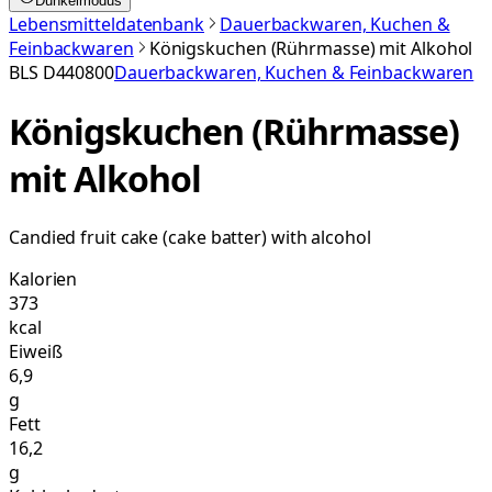
Dunkelmodus
Lebensmitteldatenbank
Dauerbackwaren, Kuchen &
Feinbackwaren
Königskuchen (Rührmasse) mit Alkohol
BLS
D440800
Dauerbackwaren, Kuchen & Feinbackwaren
Königskuchen (Rührmasse)
mit Alkohol
Candied fruit cake (cake batter) with alcohol
Kalorien
373
kcal
Eiweiß
6,9
g
Fett
16,2
g