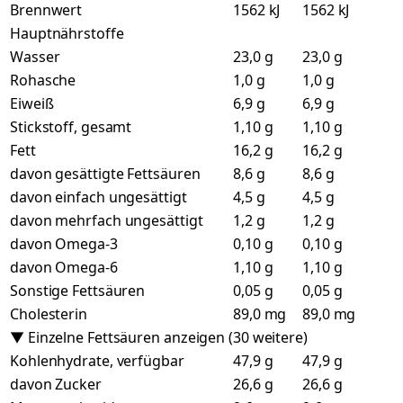
Brennwert
1562 kJ
1562 kJ
Hauptnährstoffe
Wasser
23,0 g
23,0 g
Rohasche
1,0 g
1,0 g
Eiweiß
6,9 g
6,9 g
Stickstoff, gesamt
1,10 g
1,10 g
Fett
16,2 g
16,2 g
davon gesättigte Fettsäuren
8,6 g
8,6 g
davon einfach ungesättigt
4,5 g
4,5 g
davon mehrfach ungesättigt
1,2 g
1,2 g
davon Omega-3
0,10 g
0,10 g
davon Omega-6
1,10 g
1,10 g
Sonstige Fettsäuren
0,05 g
0,05 g
Cholesterin
89,0 mg
89,0 mg
▼ Einzelne Fettsäuren anzeigen (30 weitere)
Kohlenhydrate, verfügbar
47,9 g
47,9 g
davon Zucker
26,6 g
26,6 g