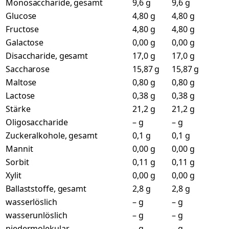
Monosaccharide, gesamt
9,6 g
9,6 g
Glucose
4,80 g
4,80 g
Fructose
4,80 g
4,80 g
Galactose
0,00 g
0,00 g
Disaccharide, gesamt
17,0 g
17,0 g
Saccharose
15,87 g
15,87 g
Maltose
0,80 g
0,80 g
Lactose
0,38 g
0,38 g
Stärke
21,2 g
21,2 g
Oligosaccharide
– g
– g
Zuckeralkohole, gesamt
0,1 g
0,1 g
Mannit
0,00 g
0,00 g
Sorbit
0,11 g
0,11 g
Xylit
0,00 g
0,00 g
Ballaststoffe, gesamt
2,8 g
2,8 g
wasserlöslich
– g
– g
wasserunlöslich
– g
– g
niedermolekular
– g
– g