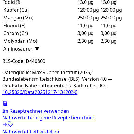
Iodid (I)
13,0 µg
13,0 µg
Kupfer (Cu)
120,00 µg
120,00 µg
Mangan (Mn)
250,00 µg
250,00 µg
Fluorid (F)
11,0 µg
11,0 µg
Chrom (Cr)
3,00 µg
3,00 µg
Molybdän (Mo)
2,30 µg
2,30 µg
Aminosäuren
▼
BLS-Code:
D440800
Datenquelle:
Max Rubner-Institut (2025):
Bundeslebensmittelschlüssel (BLS), Version 4.0 —
Deutsche Nährstoffdatenbank. Karlsruhe.
DOI:
10.25826/Data20251217-134202-0
Im Rezeptrechner verwenden
Nährwerte für eigene Rezepte berechnen
Nährwertetikett erstellen