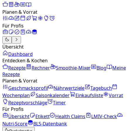
Planen & Vorrat
Für Profis
Übersicht
Dashboard
Entdecken & Kochen
Rezepte
Rechner
Smoothie-Mixer
Blog
Meine
Rezepte
Planen & Vorrat
Geschmacksprofil
Nährwertziele
Tagebuch
Wochenplan
Saisonkalender
Einkaufsliste
Vorrat
Rezeptvorschläge
Timer
Für Profis
Übersicht
Etikett
Health Claims
LMIV-Check
Nutri-Score
BLS-Datenbank