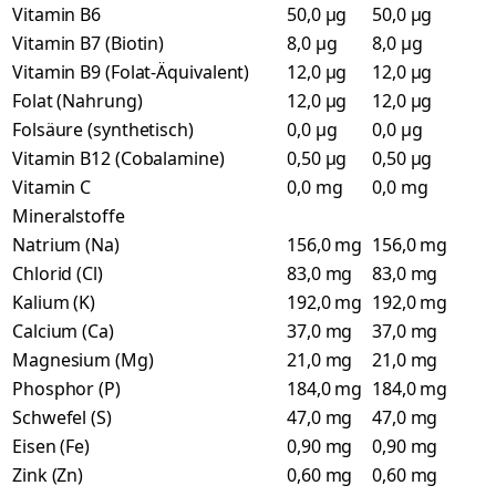
Vitamin B6
50,0 µg
50,0 µg
Vitamin B7 (Biotin)
8,0 µg
8,0 µg
Vitamin B9 (Folat-Äquivalent)
12,0 µg
12,0 µg
Folat (Nahrung)
12,0 µg
12,0 µg
Folsäure (synthetisch)
0,0 µg
0,0 µg
Vitamin B12 (Cobalamine)
0,50 µg
0,50 µg
Vitamin C
0,0 mg
0,0 mg
Mineralstoffe
Natrium (Na)
156,0 mg
156,0 mg
Chlorid (Cl)
83,0 mg
83,0 mg
Kalium (K)
192,0 mg
192,0 mg
Calcium (Ca)
37,0 mg
37,0 mg
Magnesium (Mg)
21,0 mg
21,0 mg
Phosphor (P)
184,0 mg
184,0 mg
Schwefel (S)
47,0 mg
47,0 mg
Eisen (Fe)
0,90 mg
0,90 mg
Zink (Zn)
0,60 mg
0,60 mg