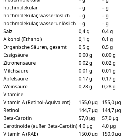
hochmolekular
– g
– g
hochmolekular, wasserlöslich
– g
– g
hochmolekular, wasserunlöslich
– g
– g
Salz
0,4 g
0,4 g
Alkohol (Ethanol)
0,1 g
0,1 g
Organische Säuren, gesamt
0,5 g
0,5 g
Essigsäure
0,00 g
0,00 g
Zitronensäure
0,02 g
0,02 g
Milchsäure
0,01 g
0,01 g
Äpfelsäure
0,17 g
0,17 g
Weinsäure
0,28 g
0,28 g
Vitamine
Vitamin A (Retinol-Äquivalent)
155,0 µg
155,0 µg
Retinol
144,7 µg
144,7 µg
Beta-Carotin
57,0 µg
57,0 µg
Carotinoide (außer Beta-Carotin)
4,0 µg
4,0 µg
Vitamin A (RAE)
150,0 µg
150,0 µg