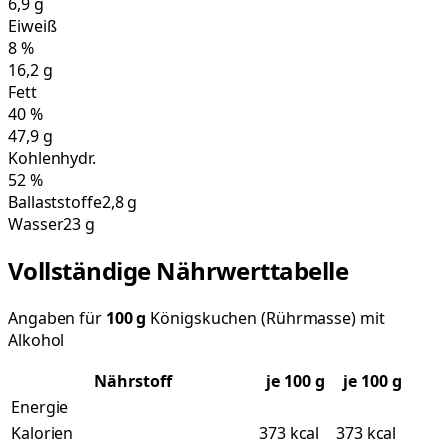
6,9
g
Eiweiß
8
%
16,2
g
Fett
40
%
47,9
g
Kohlenhydr.
52
%
Ballaststoffe
2,8 g
Wasser
23 g
Vollständige Nährwerttabelle
Angaben für
100
g
Königskuchen (Rührmasse) mit
Alkohol
Nährstoff
je
100
g
je 100 g
Energie
Kalorien
373 kcal
373 kcal