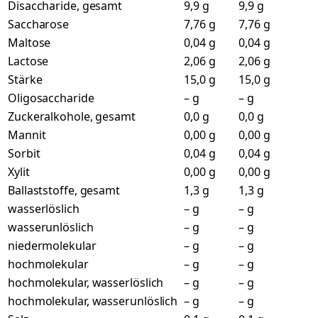
Disaccharide, gesamt
9,9 g
9,9 g
Saccharose
7,76 g
7,76 g
Maltose
0,04 g
0,04 g
Lactose
2,06 g
2,06 g
Stärke
15,0 g
15,0 g
Oligosaccharide
– g
– g
Zuckeralkohole, gesamt
0,0 g
0,0 g
Mannit
0,00 g
0,00 g
Sorbit
0,04 g
0,04 g
Xylit
0,00 g
0,00 g
Ballaststoffe, gesamt
1,3 g
1,3 g
wasserlöslich
– g
– g
wasserunlöslich
– g
– g
niedermolekular
– g
– g
hochmolekular
– g
– g
hochmolekular, wasserlöslich
– g
– g
hochmolekular, wasserunlöslich
– g
– g