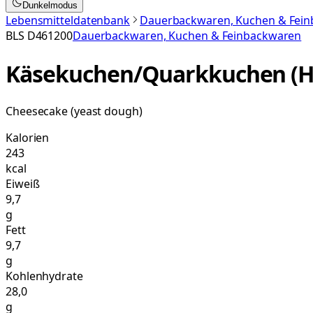
Dunkelmodus
Lebensmitteldatenbank
Dauerbackwaren, Kuchen & Fei
BLS
D461200
Dauerbackwaren, Kuchen & Feinbackwaren
Käsekuchen/Quarkkuchen (He
Cheesecake (yeast dough)
Kalorien
243
kcal
Eiweiß
9,7
g
Fett
9,7
g
Kohlenhydrate
28,0
g