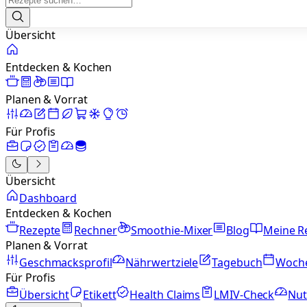
Übersicht
Entdecken & Kochen
Planen & Vorrat
Für Profis
Übersicht
Dashboard
Entdecken & Kochen
Rezepte
Rechner
Smoothie-Mixer
Blog
Meine R
Planen & Vorrat
Geschmacksprofil
Nährwertziele
Tagebuch
Woch
Für Profis
Übersicht
Etikett
Health Claims
LMIV-Check
Nut