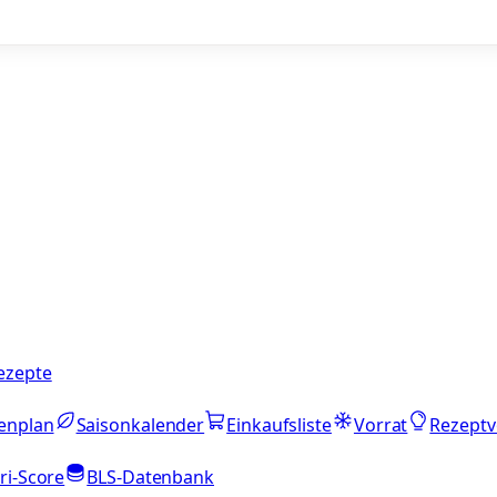
ezepte
enplan
Saisonkalender
Einkaufsliste
Vorrat
Rezeptv
ri-Score
BLS-Datenbank