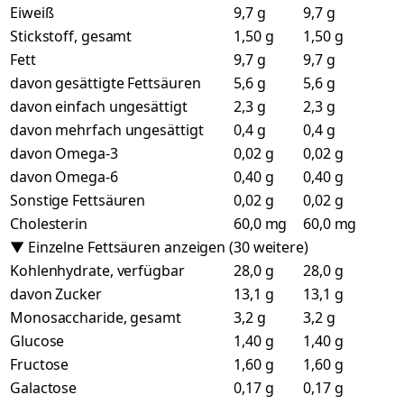
Eiweiß
9,7 g
9,7 g
Stickstoff, gesamt
1,50 g
1,50 g
Fett
9,7 g
9,7 g
davon gesättigte Fettsäuren
5,6 g
5,6 g
davon einfach ungesättigt
2,3 g
2,3 g
davon mehrfach ungesättigt
0,4 g
0,4 g
davon Omega-3
0,02 g
0,02 g
davon Omega-6
0,40 g
0,40 g
Sonstige Fettsäuren
0,02 g
0,02 g
Cholesterin
60,0 mg
60,0 mg
▼ Einzelne Fettsäuren anzeigen (30 weitere)
Kohlenhydrate, verfügbar
28,0 g
28,0 g
davon Zucker
13,1 g
13,1 g
Monosaccharide, gesamt
3,2 g
3,2 g
Glucose
1,40 g
1,40 g
Fructose
1,60 g
1,60 g
Galactose
0,17 g
0,17 g