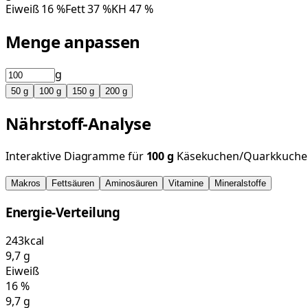
Eiweiß
16
%
Fett
37
%
KH
47
%
Menge anpassen
g
50
g
100
g
150
g
200
g
Nährstoff-Analyse
Interaktive Diagramme für
100
g
Käsekuchen/Quarkkuchen
Makros
Fettsäuren
Aminosäuren
Vitamine
Mineralstoffe
Energie-Verteilung
243
kcal
9,7
g
Eiweiß
16
%
9,7
g