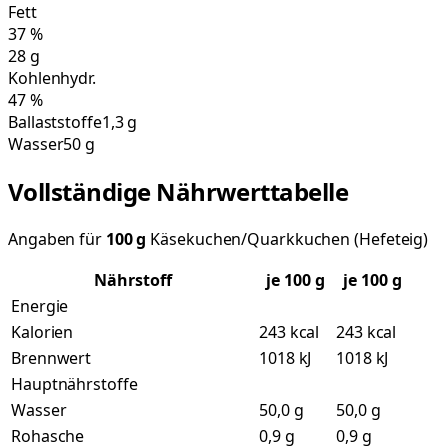
Fett
37
%
28
g
Kohlenhydr.
47
%
Ballaststoffe
1,3 g
Wasser
50 g
Vollständige Nährwerttabelle
Angaben für
100
g
Käsekuchen/Quarkkuchen (Hefeteig)
Nährstoff
je
100
g
je 100 g
Energie
Kalorien
243 kcal
243 kcal
Brennwert
1018 kJ
1018 kJ
Hauptnährstoffe
Wasser
50,0 g
50,0 g
Rohasche
0,9 g
0,9 g