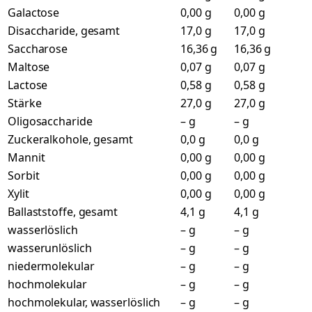
Galactose
0,00 g
0,00 g
Disaccharide, gesamt
17,0 g
17,0 g
Saccharose
16,36 g
16,36 g
Maltose
0,07 g
0,07 g
Lactose
0,58 g
0,58 g
Stärke
27,0 g
27,0 g
Oligosaccharide
– g
– g
Zuckeralkohole, gesamt
0,0 g
0,0 g
Mannit
0,00 g
0,00 g
Sorbit
0,00 g
0,00 g
Xylit
0,00 g
0,00 g
Ballaststoffe, gesamt
4,1 g
4,1 g
wasserlöslich
– g
– g
wasserunlöslich
– g
– g
niedermolekular
– g
– g
hochmolekular
– g
– g
hochmolekular, wasserlöslich
– g
– g