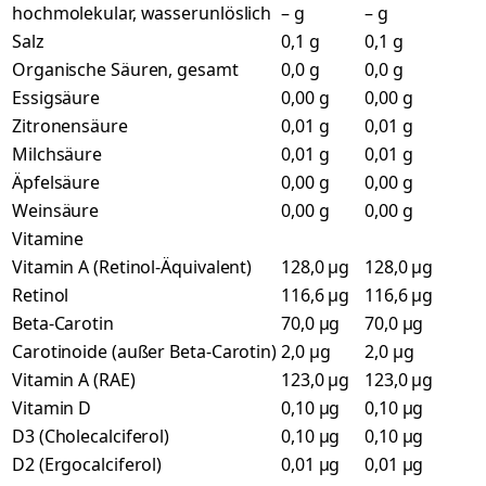
hochmolekular, wasserunlöslich
– g
– g
Salz
0,1 g
0,1 g
Organische Säuren, gesamt
0,0 g
0,0 g
Essigsäure
0,00 g
0,00 g
Zitronensäure
0,01 g
0,01 g
Milchsäure
0,01 g
0,01 g
Äpfelsäure
0,00 g
0,00 g
Weinsäure
0,00 g
0,00 g
Vitamine
Vitamin A (Retinol-Äquivalent)
128,0 µg
128,0 µg
Retinol
116,6 µg
116,6 µg
Beta-Carotin
70,0 µg
70,0 µg
Carotinoide (außer Beta-Carotin)
2,0 µg
2,0 µg
Vitamin A (RAE)
123,0 µg
123,0 µg
Vitamin D
0,10 µg
0,10 µg
D3 (Cholecalciferol)
0,10 µg
0,10 µg
D2 (Ergocalciferol)
0,01 µg
0,01 µg