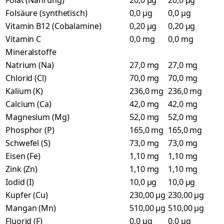
Folat (Nahrung)
20,0 µg
20,0 µg
Folsäure (synthetisch)
0,0 µg
0,0 µg
Vitamin B12 (Cobalamine)
0,20 µg
0,20 µg
Vitamin C
0,0 mg
0,0 mg
Mineralstoffe
Natrium (Na)
27,0 mg
27,0 mg
Chlorid (Cl)
70,0 mg
70,0 mg
Kalium (K)
236,0 mg
236,0 mg
Calcium (Ca)
42,0 mg
42,0 mg
Magnesium (Mg)
52,0 mg
52,0 mg
Phosphor (P)
165,0 mg
165,0 mg
Schwefel (S)
73,0 mg
73,0 mg
Eisen (Fe)
1,10 mg
1,10 mg
Zink (Zn)
1,10 mg
1,10 mg
Iodid (I)
10,0 µg
10,0 µg
Kupfer (Cu)
230,00 µg
230,00 µg
Mangan (Mn)
510,00 µg
510,00 µg
Fluorid (F)
0,0 µg
0,0 µg