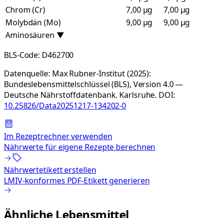
Chrom (Cr)
7,00 µg
7,00 µg
Molybdän (Mo)
9,00 µg
9,00 µg
Aminosäuren
▼
BLS-Code:
D462700
Datenquelle:
Max Rubner-Institut (2025):
Bundeslebensmittelschlüssel (BLS), Version 4.0 —
Deutsche Nährstoffdatenbank. Karlsruhe.
DOI:
10.25826/Data20251217-134202-0
Im Rezeptrechner verwenden
Nährwerte für eigene Rezepte berechnen
Nährwertetikett erstellen
LMIV-konformes PDF-Etikett generieren
Ähnliche Lebensmittel