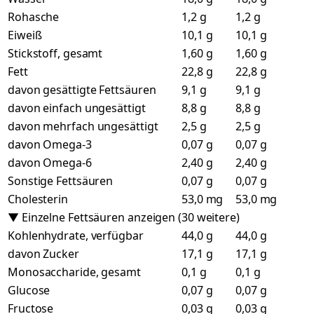
Rohasche
1,2 g
1,2 g
Eiweiß
10,1 g
10,1 g
Stickstoff, gesamt
1,60 g
1,60 g
Fett
22,8 g
22,8 g
davon gesättigte Fettsäuren
9,1 g
9,1 g
davon einfach ungesättigt
8,8 g
8,8 g
davon mehrfach ungesättigt
2,5 g
2,5 g
davon Omega-3
0,07 g
0,07 g
davon Omega-6
2,40 g
2,40 g
Sonstige Fettsäuren
0,07 g
0,07 g
Cholesterin
53,0 mg
53,0 mg
▼ Einzelne Fettsäuren anzeigen (30 weitere)
Kohlenhydrate, verfügbar
44,0 g
44,0 g
davon Zucker
17,1 g
17,1 g
Monosaccharide, gesamt
0,1 g
0,1 g
Glucose
0,07 g
0,07 g
Fructose
0,03 g
0,03 g