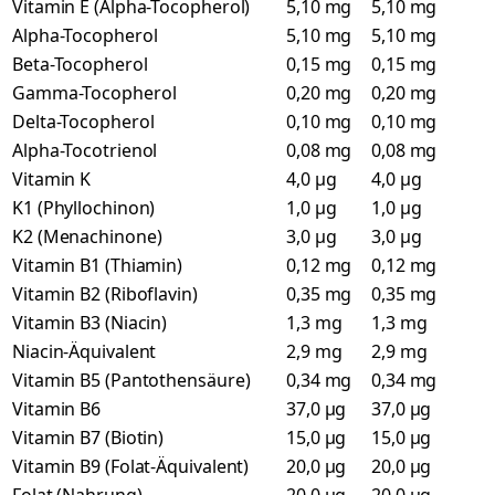
Vitamin E (Alpha-Tocopherol)
5,10 mg
5,10 mg
Alpha-Tocopherol
5,10 mg
5,10 mg
Beta-Tocopherol
0,15 mg
0,15 mg
Gamma-Tocopherol
0,20 mg
0,20 mg
Delta-Tocopherol
0,10 mg
0,10 mg
Alpha-Tocotrienol
0,08 mg
0,08 mg
Vitamin K
4,0 µg
4,0 µg
K1 (Phyllochinon)
1,0 µg
1,0 µg
K2 (Menachinone)
3,0 µg
3,0 µg
Vitamin B1 (Thiamin)
0,12 mg
0,12 mg
Vitamin B2 (Riboflavin)
0,35 mg
0,35 mg
Vitamin B3 (Niacin)
1,3 mg
1,3 mg
Niacin-Äquivalent
2,9 mg
2,9 mg
Vitamin B5 (Pantothensäure)
0,34 mg
0,34 mg
Vitamin B6
37,0 µg
37,0 µg
Vitamin B7 (Biotin)
15,0 µg
15,0 µg
Vitamin B9 (Folat-Äquivalent)
20,0 µg
20,0 µg