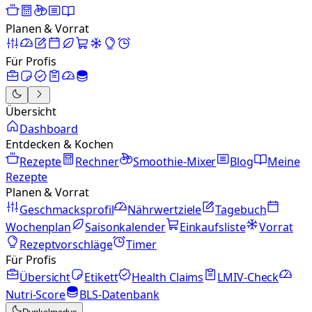
Planen & Vorrat
Für Profis
Übersicht
Dashboard
Entdecken & Kochen
Rezepte
Rechner
Smoothie-Mixer
Blog
Meine
Rezepte
Planen & Vorrat
Geschmacksprofil
Nährwertziele
Tagebuch
Wochenplan
Saisonkalender
Einkaufsliste
Vorrat
Rezeptvorschläge
Timer
Für Profis
Übersicht
Etikett
Health Claims
LMIV-Check
Nutri-Score
BLS-Datenbank