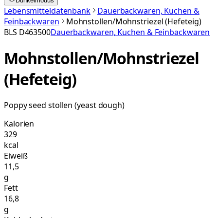
Dunkelmodus
Lebensmitteldatenbank
Dauerbackwaren, Kuchen &
Feinbackwaren
Mohnstollen/Mohnstriezel (Hefeteig)
BLS
D463500
Dauerbackwaren, Kuchen & Feinbackwaren
Mohnstollen/Mohnstriezel
(Hefeteig)
Poppy seed stollen (yeast dough)
Kalorien
329
kcal
Eiweiß
11,5
g
Fett
16,8
g