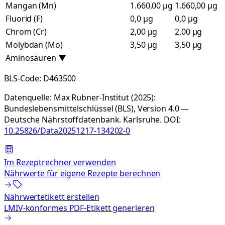
Mangan (Mn)
1.660,00 µg
1.660,00 µg
Fluorid (F)
0,0 µg
0,0 µg
Chrom (Cr)
2,00 µg
2,00 µg
Molybdän (Mo)
3,50 µg
3,50 µg
Aminosäuren
▼
BLS-Code:
D463500
Datenquelle:
Max Rubner-Institut (2025):
Bundeslebensmittelschlüssel (BLS), Version 4.0 —
Deutsche Nährstoffdatenbank. Karlsruhe.
DOI:
10.25826/Data20251217-134202-0
Im Rezeptrechner verwenden
Nährwerte für eigene Rezepte berechnen
Nährwertetikett erstellen
LMIV-konformes PDF-Etikett generieren