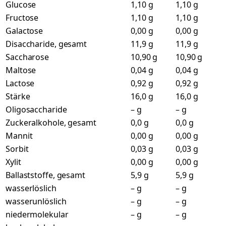
Glucose
1,10 g
1,10 g
Fructose
1,10 g
1,10 g
Galactose
0,00 g
0,00 g
Disaccharide, gesamt
11,9 g
11,9 g
Saccharose
10,90 g
10,90 g
Maltose
0,04 g
0,04 g
Lactose
0,92 g
0,92 g
Stärke
16,0 g
16,0 g
Oligosaccharide
– g
– g
Zuckeralkohole, gesamt
0,0 g
0,0 g
Mannit
0,00 g
0,00 g
Sorbit
0,03 g
0,03 g
Xylit
0,00 g
0,00 g
Ballaststoffe, gesamt
5,9 g
5,9 g
wasserlöslich
– g
– g
wasserunlöslich
– g
– g
niedermolekular
– g
– g