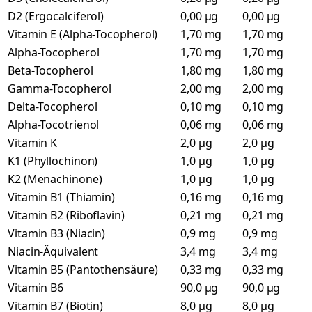
D2 (Ergocalciferol)
0,00 µg
0,00 µg
Vitamin E (Alpha-Tocopherol)
1,70 mg
1,70 mg
Alpha-Tocopherol
1,70 mg
1,70 mg
Beta-Tocopherol
1,80 mg
1,80 mg
Gamma-Tocopherol
2,00 mg
2,00 mg
Delta-Tocopherol
0,10 mg
0,10 mg
Alpha-Tocotrienol
0,06 mg
0,06 mg
Vitamin K
2,0 µg
2,0 µg
K1 (Phyllochinon)
1,0 µg
1,0 µg
K2 (Menachinone)
1,0 µg
1,0 µg
Vitamin B1 (Thiamin)
0,16 mg
0,16 mg
Vitamin B2 (Riboflavin)
0,21 mg
0,21 mg
Vitamin B3 (Niacin)
0,9 mg
0,9 mg
Niacin-Äquivalent
3,4 mg
3,4 mg
Vitamin B5 (Pantothensäure)
0,33 mg
0,33 mg
Vitamin B6
90,0 µg
90,0 µg
Vitamin B7 (Biotin)
8,0 µg
8,0 µg