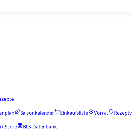
ezepte
enplan
Saisonkalender
Einkaufsliste
Vorrat
Rezeptv
ri-Score
BLS-Datenbank