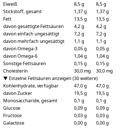
Eiweiß
8,5 g
8,5 g
Stickstoff, gesamt
1,37 g
1,37 g
Fett
13,5 g
13,5 g
davon gesättigte Fettsäuren
4,2 g
4,2 g
davon einfach ungesättigt
7,2 g
7,2 g
davon mehrfach ungesättigt
1,1 g
1,1 g
davon Omega-3
0,05 g
0,05 g
davon Omega-6
1,04 g
1,04 g
Sonstige Fettsäuren
0,15 g
0,15 g
Cholesterin
30,0 mg
30,0 mg
▼ Einzelne Fettsäuren anzeigen (30 weitere)
Kohlenhydrate, verfügbar
47,0 g
47,0 g
davon Zucker
19,5 g
19,5 g
Monosaccharide, gesamt
0,1 g
0,1 g
Glucose
0,09 g
0,09 g
Fructose
0,03 g
0,03 g
Galactose
0,00 g
0,00 g