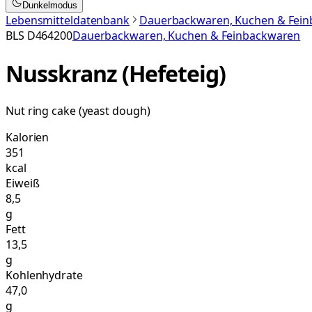
Dunkelmodus
Lebensmitteldatenbank
Dauerbackwaren, Kuchen & Fei
BLS
D464200
Dauerbackwaren, Kuchen & Feinbackwaren
Nusskranz (Hefeteig)
Nut ring cake (yeast dough)
Kalorien
351
kcal
Eiweiß
8,5
g
Fett
13,5
g
Kohlenhydrate
47,0
g