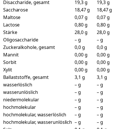
Disaccharide, gesamt
19,3 g
19,3 g
Saccharose
18,47 g
18,47 g
Maltose
0,07 g
0,07 g
Lactose
0,80 g
0,80 g
Stärke
28,0 g
28,0 g
Oligosaccharide
– g
– g
Zuckeralkohole, gesamt
0,0 g
0,0 g
Mannit
0,00 g
0,00 g
Sorbit
0,00 g
0,00 g
Xylit
0,00 g
0,00 g
Ballaststoffe, gesamt
3,1 g
3,1 g
wasserlöslich
– g
– g
wasserunlöslich
– g
– g
niedermolekular
– g
– g
hochmolekular
– g
– g
hochmolekular, wasserlöslich
– g
– g
hochmolekular, wasserunlöslich
– g
– g