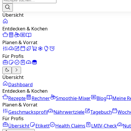
Übersicht
Entdecken & Kochen
Planen & Vorrat
Für Profis
Übersicht
Dashboard
Entdecken & Kochen
Rezepte
Rechner
Smoothie-Mixer
Blog
Meine R
Planen & Vorrat
Geschmacksprofil
Nährwertziele
Tagebuch
Woch
Für Profis
Übersicht
Etikett
Health Claims
LMIV-Check
Nut