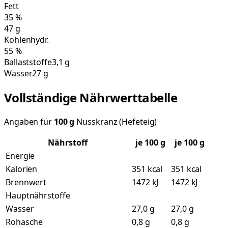
Fett
35
%
47
g
Kohlenhydr.
55
%
Ballaststoffe
3,1 g
Wasser
27 g
Vollständige Nährwerttabelle
Angaben für
100
g
Nusskranz (Hefeteig)
Nährstoff
je
100
g
je 100 g
Energie
Kalorien
351 kcal
351 kcal
Brennwert
1472 kJ
1472 kJ
Hauptnährstoffe
Wasser
27,0 g
27,0 g
Rohasche
0,8 g
0,8 g