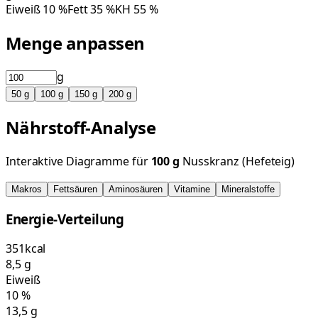
Eiweiß
10
%
Fett
35
%
KH
55
%
Menge anpassen
g
50
g
100
g
150
g
200
g
Nährstoff-Analyse
Interaktive Diagramme für
100
g
Nusskranz (Hefeteig)
Makros
Fettsäuren
Aminosäuren
Vitamine
Mineralstoffe
Energie-Verteilung
351
kcal
8,5
g
Eiweiß
10
%
13,5
g