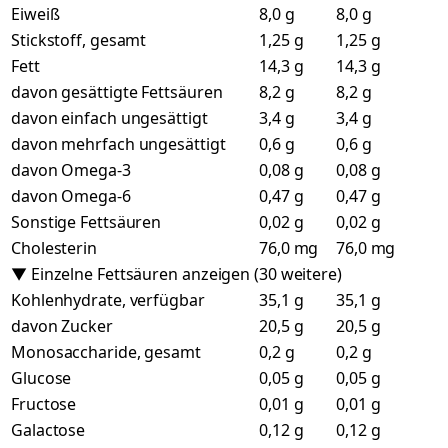
Eiweiß
8,0 g
8,0 g
Stickstoff, gesamt
1,25 g
1,25 g
Fett
14,3 g
14,3 g
davon gesättigte Fettsäuren
8,2 g
8,2 g
davon einfach ungesättigt
3,4 g
3,4 g
davon mehrfach ungesättigt
0,6 g
0,6 g
davon Omega-3
0,08 g
0,08 g
davon Omega-6
0,47 g
0,47 g
Sonstige Fettsäuren
0,02 g
0,02 g
Cholesterin
76,0 mg
76,0 mg
▼ Einzelne Fettsäuren anzeigen (30 weitere)
Kohlenhydrate, verfügbar
35,1 g
35,1 g
davon Zucker
20,5 g
20,5 g
Monosaccharide, gesamt
0,2 g
0,2 g
Glucose
0,05 g
0,05 g
Fructose
0,01 g
0,01 g
Galactose
0,12 g
0,12 g