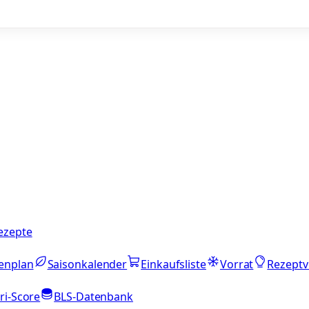
ezepte
enplan
Saisonkalender
Einkaufsliste
Vorrat
Rezeptv
ri-Score
BLS-Datenbank