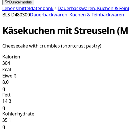
Dunkelmodus
Lebensmitteldatenbank
Dauerbackwaren, Kuchen & Fei
BLS
D480300
Dauerbackwaren, Kuchen & Feinbackwaren
Käsekuchen mit Streuseln (M
Cheesecake with crumbles (shortcrust pastry)
Kalorien
304
kcal
Eiweiß
8,0
g
Fett
14,3
g
Kohlenhydrate
35,1
g