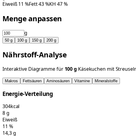
Eiweiß
11
%
Fett
43
%
KH
47
%
Menge anpassen
g
50
g
100
g
150
g
200
g
Nährstoff-Analyse
Interaktive Diagramme für
100
g
Käsekuchen mit Streusel
Makros
Fettsäuren
Aminosäuren
Vitamine
Mineralstoffe
Energie-Verteilung
304
kcal
8
g
Eiweiß
11
%
14,3
g