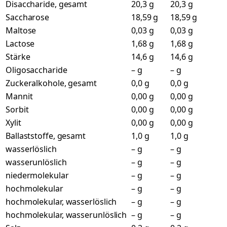
Disaccharide, gesamt
20,3 g
20,3 g
Saccharose
18,59 g
18,59 g
Maltose
0,03 g
0,03 g
Lactose
1,68 g
1,68 g
Stärke
14,6 g
14,6 g
Oligosaccharide
– g
– g
Zuckeralkohole, gesamt
0,0 g
0,0 g
Mannit
0,00 g
0,00 g
Sorbit
0,00 g
0,00 g
Xylit
0,00 g
0,00 g
Ballaststoffe, gesamt
1,0 g
1,0 g
wasserlöslich
– g
– g
wasserunlöslich
– g
– g
niedermolekular
– g
– g
hochmolekular
– g
– g
hochmolekular, wasserlöslich
– g
– g
hochmolekular, wasserunlöslich
– g
– g