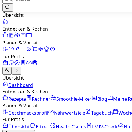
Übersicht
Entdecken & Kochen
Planen & Vorrat
Für Profis
Übersicht
Dashboard
Entdecken & Kochen
Rezepte
Rechner
Smoothie-Mixer
Blog
Meine R
Planen & Vorrat
Geschmacksprofil
Nährwertziele
Tagebuch
Woch
Für Profis
Übersicht
Etikett
Health Claims
LMIV-Check
Nut