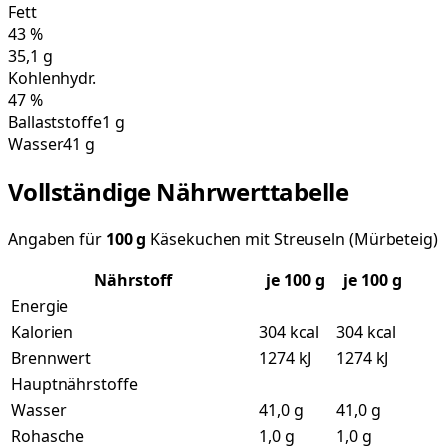
Fett
43
%
35,1
g
Kohlenhydr.
47
%
Ballaststoffe
1 g
Wasser
41 g
Vollständige Nährwerttabelle
Angaben für
100
g
Käsekuchen mit Streuseln (Mürbeteig)
Nährstoff
je
100
g
je 100 g
Energie
Kalorien
304 kcal
304 kcal
Brennwert
1274 kJ
1274 kJ
Hauptnährstoffe
Wasser
41,0 g
41,0 g
Rohasche
1,0 g
1,0 g