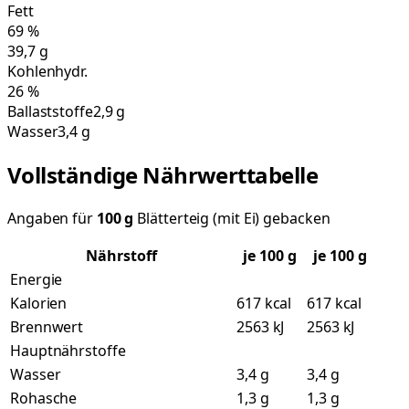
Fett
69
%
39,7
g
Kohlenhydr.
26
%
Ballaststoffe
2,9 g
Wasser
3,4 g
Vollständige Nährwerttabelle
Angaben für
100
g
Blätterteig (mit Ei) gebacken
Nährstoff
je
100
g
je 100 g
Energie
Kalorien
617 kcal
617 kcal
Brennwert
2563 kJ
2563 kJ
Hauptnährstoffe
Wasser
3,4 g
3,4 g
Rohasche
1,3 g
1,3 g