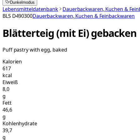
Dunkelmodus
Lebensmitteldatenbank
Dauerbackwaren, Kuchen & Fei
BLS
D490300
Dauerbackwaren, Kuchen & Feinbackwaren
Blätterteig (mit Ei) gebacken
Puff pastry with egg, baked
Kalorien
617
kcal
Eiweiß
8,0
g
Fett
46,6
g
Kohlenhydrate
39,7
g