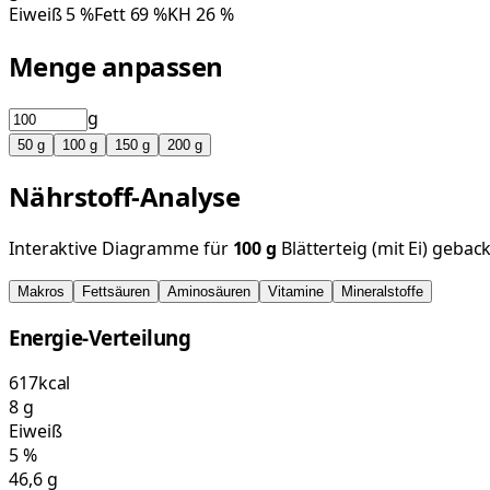
Eiweiß
5
%
Fett
69
%
KH
26
%
Menge anpassen
g
50
g
100
g
150
g
200
g
Nährstoff-Analyse
Interaktive Diagramme für
100
g
Blätterteig (mit Ei) gebac
Makros
Fettsäuren
Aminosäuren
Vitamine
Mineralstoffe
Energie-Verteilung
617
kcal
8
g
Eiweiß
5
%
46,6
g