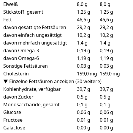
Eiweiß
8,0 g
8,0 g
Stickstoff, gesamt
1,25 g
1,25 g
Fett
46,6 g
46,6 g
davon gesättigte Fettsäuren
29,2 g
29,2 g
davon einfach ungesättigt
10,2 g
10,2 g
davon mehrfach ungesättigt
1,4 g
1,4 g
davon Omega-3
0,19 g
0,19 g
davon Omega-6
1,19 g
1,19 g
Sonstige Fettsäuren
0,03 g
0,03 g
Cholesterin
159,0 mg
159,0 mg
▼ Einzelne Fettsäuren anzeigen (30 weitere)
Kohlenhydrate, verfügbar
39,7 g
39,7 g
davon Zucker
0,5 g
0,5 g
Monosaccharide, gesamt
0,1 g
0,1 g
Glucose
0,06 g
0,06 g
Fructose
0,01 g
0,01 g
Galactose
0,00 g
0,00 g