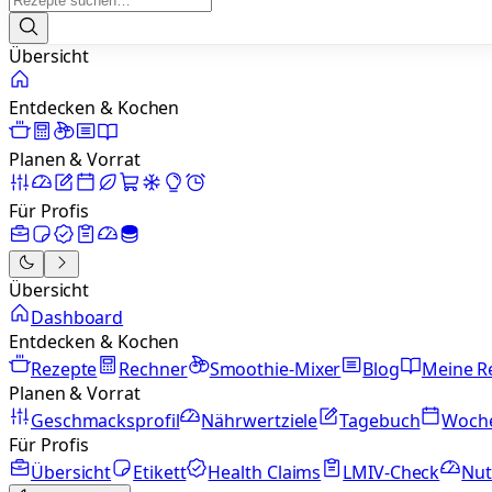
Übersicht
Entdecken & Kochen
Planen & Vorrat
Für Profis
Übersicht
Dashboard
Entdecken & Kochen
Rezepte
Rechner
Smoothie-Mixer
Blog
Meine R
Planen & Vorrat
Geschmacksprofil
Nährwertziele
Tagebuch
Woch
Für Profis
Übersicht
Etikett
Health Claims
LMIV-Check
Nut