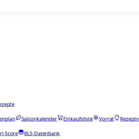
ezepte
enplan
Saisonkalender
Einkaufsliste
Vorrat
Rezeptv
ri-Score
BLS-Datenbank