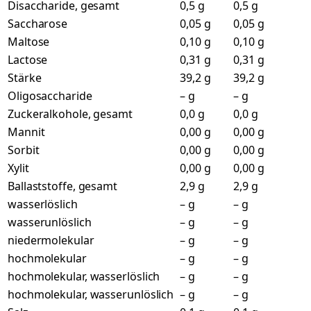
Disaccharide, gesamt
0,5 g
0,5 g
Saccharose
0,05 g
0,05 g
Maltose
0,10 g
0,10 g
Lactose
0,31 g
0,31 g
Stärke
39,2 g
39,2 g
Oligosaccharide
– g
– g
Zuckeralkohole, gesamt
0,0 g
0,0 g
Mannit
0,00 g
0,00 g
Sorbit
0,00 g
0,00 g
Xylit
0,00 g
0,00 g
Ballaststoffe, gesamt
2,9 g
2,9 g
wasserlöslich
– g
– g
wasserunlöslich
– g
– g
niedermolekular
– g
– g
hochmolekular
– g
– g
hochmolekular, wasserlöslich
– g
– g
hochmolekular, wasserunlöslich
– g
– g