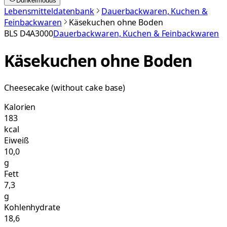
Dunkelmodus
Lebensmitteldatenbank
Dauerbackwaren, Kuchen &
Feinbackwaren
Käsekuchen ohne Boden
BLS
D4A3000
Dauerbackwaren, Kuchen & Feinbackwaren
Käsekuchen ohne Boden
Cheesecake (without cake base)
Kalorien
183
kcal
Eiweiß
10,0
g
Fett
7,3
g
Kohlenhydrate
18,6