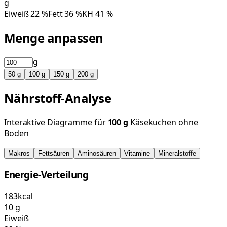
g
Eiweiß
22
%
Fett
36
%
KH
41
%
Menge anpassen
g
50
g
100
g
150
g
200
g
Nährstoff-Analyse
Interaktive Diagramme für
100
g
Käsekuchen ohne
Boden
Makros
Fettsäuren
Aminosäuren
Vitamine
Mineralstoffe
Energie-Verteilung
183
kcal
10
g
Eiweiß