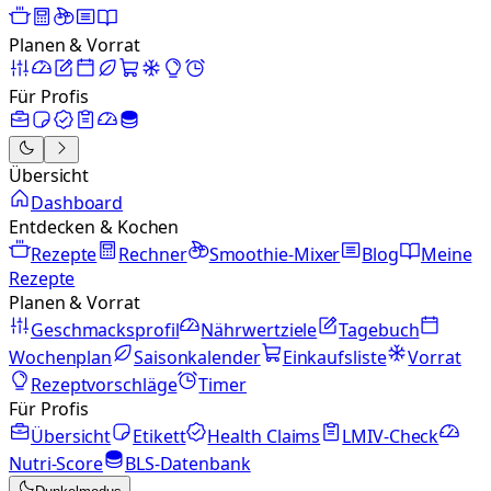
Planen & Vorrat
Für Profis
Übersicht
Dashboard
Entdecken & Kochen
Rezepte
Rechner
Smoothie-Mixer
Blog
Meine
Rezepte
Planen & Vorrat
Geschmacksprofil
Nährwertziele
Tagebuch
Wochenplan
Saisonkalender
Einkaufsliste
Vorrat
Rezeptvorschläge
Timer
Für Profis
Übersicht
Etikett
Health Claims
LMIV-Check
Nutri-Score
BLS-Datenbank