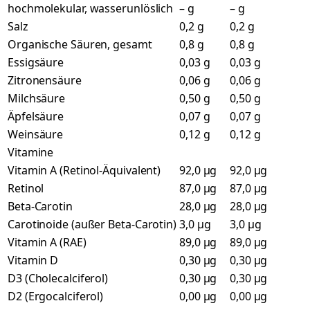
hochmolekular, wasserunlöslich
– g
– g
Salz
0,2 g
0,2 g
Organische Säuren, gesamt
0,8 g
0,8 g
Essigsäure
0,03 g
0,03 g
Zitronensäure
0,06 g
0,06 g
Milchsäure
0,50 g
0,50 g
Äpfelsäure
0,07 g
0,07 g
Weinsäure
0,12 g
0,12 g
Vitamine
Vitamin A (Retinol-Äquivalent)
92,0 µg
92,0 µg
Retinol
87,0 µg
87,0 µg
Beta-Carotin
28,0 µg
28,0 µg
Carotinoide (außer Beta-Carotin)
3,0 µg
3,0 µg
Vitamin A (RAE)
89,0 µg
89,0 µg
Vitamin D
0,30 µg
0,30 µg
D3 (Cholecalciferol)
0,30 µg
0,30 µg
D2 (Ergocalciferol)
0,00 µg
0,00 µg