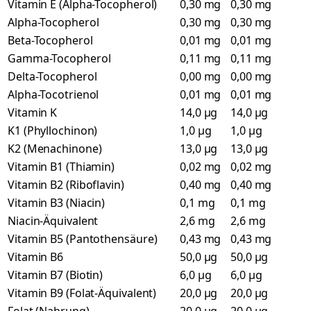
Vitamin E (Alpha-Tocopherol)
0,30 mg
0,30 mg
Alpha-Tocopherol
0,30 mg
0,30 mg
Beta-Tocopherol
0,01 mg
0,01 mg
Gamma-Tocopherol
0,11 mg
0,11 mg
Delta-Tocopherol
0,00 mg
0,00 mg
Alpha-Tocotrienol
0,01 mg
0,01 mg
Vitamin K
14,0 µg
14,0 µg
K1 (Phyllochinon)
1,0 µg
1,0 µg
K2 (Menachinone)
13,0 µg
13,0 µg
Vitamin B1 (Thiamin)
0,02 mg
0,02 mg
Vitamin B2 (Riboflavin)
0,40 mg
0,40 mg
Vitamin B3 (Niacin)
0,1 mg
0,1 mg
Niacin-Äquivalent
2,6 mg
2,6 mg
Vitamin B5 (Pantothensäure)
0,43 mg
0,43 mg
Vitamin B6
50,0 µg
50,0 µg
Vitamin B7 (Biotin)
6,0 µg
6,0 µg
Vitamin B9 (Folat-Äquivalent)
20,0 µg
20,0 µg