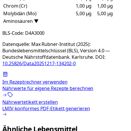
Chrom (Cr)
1,00 µg
1,00 µg
Molybdän (Mo)
5,00 µg
5,00 µg
Aminosäuren
▼
BLS-Code:
D4A3000
Datenquelle:
Max Rubner-Institut (2025):
Bundeslebensmittelschlüssel (BLS), Version 4.0 —
Deutsche Nährstoffdatenbank. Karlsruhe.
DOI:
10.25826/Data20251217-134202-0
Im Rezeptrechner verwenden
Nährwerte für eigene Rezepte berechnen
Nährwertetikett erstellen
LMIV-konformes PDF-Etikett generieren
Ähnliche Lebensmittel