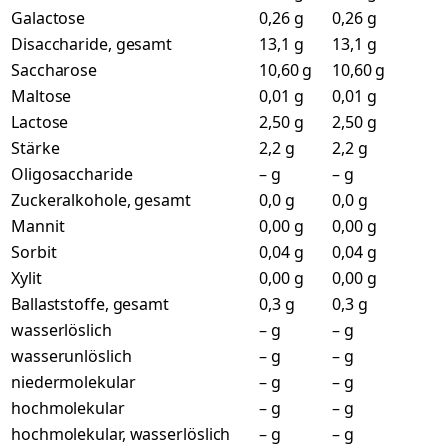
Galactose
0,26 g
0,26 g
Disaccharide, gesamt
13,1 g
13,1 g
Saccharose
10,60 g
10,60 g
Maltose
0,01 g
0,01 g
Lactose
2,50 g
2,50 g
Stärke
2,2 g
2,2 g
Oligosaccharide
– g
– g
Zuckeralkohole, gesamt
0,0 g
0,0 g
Mannit
0,00 g
0,00 g
Sorbit
0,04 g
0,04 g
Xylit
0,00 g
0,00 g
Ballaststoffe, gesamt
0,3 g
0,3 g
wasserlöslich
– g
– g
wasserunlöslich
– g
– g
niedermolekular
– g
– g
hochmolekular
– g
– g
hochmolekular, wasserlöslich
– g
– g