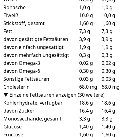
Rohasche
1,0 g
1,0 g
Eiweiß
10,0 g
10,0 g
Stickstoff, gesamt
1,60 g
1,60 g
Fett
7,3 g
7,3 g
davon gesättigte Fettsäuren
3,9 g
3,9 g
davon einfach ungesättigt
1,9 g
1,9 g
davon mehrfach ungesättigt
0,3 g
0,3 g
davon Omega-3
0,02 g
0,02 g
davon Omega-6
0,30 g
0,30 g
Sonstige Fettsäuren
0,03 g
0,03 g
Cholesterin
68,0 mg
68,0 mg
▼ Einzelne Fettsäuren anzeigen (30 weitere)
Kohlenhydrate, verfügbar
18,6 g
18,6 g
davon Zucker
16,4 g
16,4 g
Monosaccharide, gesamt
3,3 g
3,3 g
Glucose
1,40 g
1,40 g
Fructose
1,60 g
1,60 g