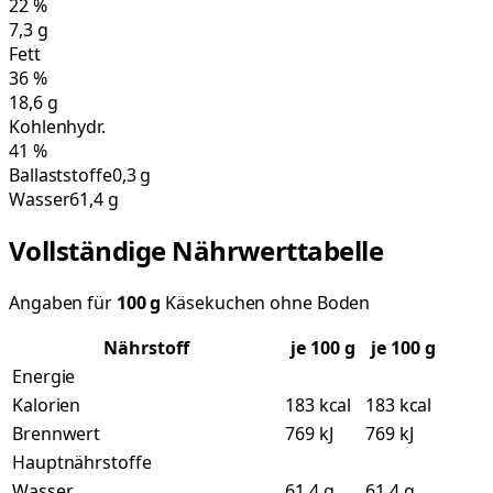
22
%
7,3
g
Fett
36
%
18,6
g
Kohlenhydr.
41
%
Ballaststoffe
0,3 g
Wasser
61,4 g
Vollständige Nährwerttabelle
Angaben für
100
g
Käsekuchen ohne Boden
Nährstoff
je
100
g
je 100 g
Energie
Kalorien
183 kcal
183 kcal
Brennwert
769 kJ
769 kJ
Hauptnährstoffe
Wasser
61,4 g
61,4 g