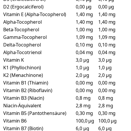
D2 (Ergocalciferol)
0,00 µg
0,00 µg
Vitamin E (Alpha-Tocopherol)
1,40 mg
1,40 mg
Alpha-Tocopherol
1,40 mg
1,40 mg
Beta-Tocopherol
1,00 mg
1,00 mg
Gamma-Tocopherol
1,09 mg
1,09 mg
Delta-Tocopherol
0,10 mg
0,10 mg
Alpha-Tocotrienol
0,04 mg
0,04 mg
Vitamin K
3,0 µg
3,0 µg
K1 (Phyllochinon)
1,0 µg
1,0 µg
K2 (Menachinone)
2,0 µg
2,0 µg
Vitamin B1 (Thiamin)
0,00 mg
0,00 mg
Vitamin B2 (Riboflavin)
0,00 mg
0,00 mg
Vitamin B3 (Niacin)
0,8 mg
0,8 mg
Niacin-Äquivalent
2,8 mg
2,8 mg
Vitamin B5 (Pantothensäure)
0,30 mg
0,30 mg
Vitamin B6
100,0 µg
100,0 µg
Vitamin B7 (Biotin)
6,0 µg
6,0 µg