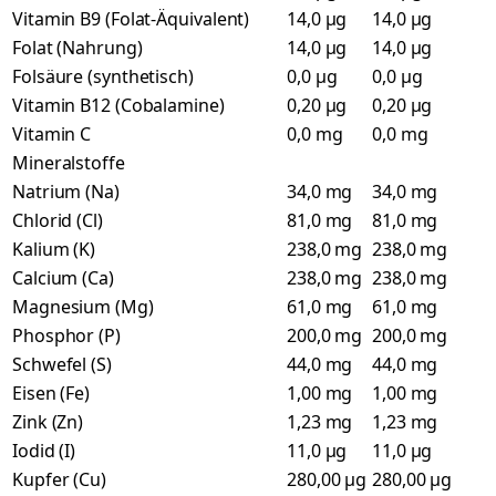
Vitamin B9 (Folat-Äquivalent)
14,0 µg
14,0 µg
Folat (Nahrung)
14,0 µg
14,0 µg
Folsäure (synthetisch)
0,0 µg
0,0 µg
Vitamin B12 (Cobalamine)
0,20 µg
0,20 µg
Vitamin C
0,0 mg
0,0 mg
Mineralstoffe
Natrium (Na)
34,0 mg
34,0 mg
Chlorid (Cl)
81,0 mg
81,0 mg
Kalium (K)
238,0 mg
238,0 mg
Calcium (Ca)
238,0 mg
238,0 mg
Magnesium (Mg)
61,0 mg
61,0 mg
Phosphor (P)
200,0 mg
200,0 mg
Schwefel (S)
44,0 mg
44,0 mg
Eisen (Fe)
1,00 mg
1,00 mg
Zink (Zn)
1,23 mg
1,23 mg
Iodid (I)
11,0 µg
11,0 µg
Kupfer (Cu)
280,00 µg
280,00 µg