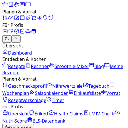
Planen & Vorrat
Für Profis
Übersicht
Dashboard
Entdecken & Kochen
Rezepte
Rechner
Smoothie-Mixer
Blog
Meine
Rezepte
Planen & Vorrat
Geschmacksprofil
Nährwertziele
Tagebuch
Wochenplan
Saisonkalender
Einkaufsliste
Vorrat
Rezeptvorschläge
Timer
Für Profis
Übersicht
Etikett
Health Claims
LMIV-Check
Nutri-Score
BLS-Datenbank