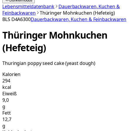
Dunkelmodus
Lebensmitteldatenbank
Dauerbackwaren, Kuchen &
Feinbackwaren
Thüringer Mohnkuchen (Hefeteig)
BLS
D4A6300
Dauerbackwaren, Kuchen & Feinbackwaren
Thüringer Mohnkuchen
(Hefeteig)
Thuringian poppy seed cake (yeast dough)
Kalorien
294
kcal
Eiweiß
9,0
g
Fett
12,7
g