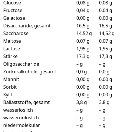
Glucose
0,08 g
0,08 g
Fructose
0,04 g
0,04 g
Galactose
0,00 g
0,00 g
Disaccharide, gesamt
16,5 g
16,5 g
Saccharose
14,52 g
14,52 g
Maltose
0,07 g
0,07 g
Lactose
1,95 g
1,95 g
Stärke
17,3 g
17,3 g
Oligosaccharide
– g
– g
Zuckeralkohole, gesamt
0,0 g
0,0 g
Mannit
0,00 g
0,00 g
Sorbit
0,00 g
0,00 g
Xylit
0,00 g
0,00 g
Ballaststoffe, gesamt
3,8 g
3,8 g
wasserlöslich
– g
– g
wasserunlöslich
– g
– g
niedermolekular
– g
– g