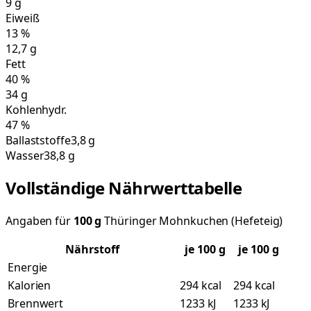
9
g
Eiweiß
13
%
12,7
g
Fett
40
%
34
g
Kohlenhydr.
47
%
Ballaststoffe
3,8 g
Wasser
38,8 g
Vollständige Nährwerttabelle
Angaben für
100
g
Thüringer Mohnkuchen (Hefeteig)
Nährstoff
je
100
g
je 100 g
Energie
Kalorien
294 kcal
294 kcal
Brennwert
1233 kJ
1233 kJ