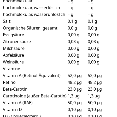
hochmolekular
– g
– g
hochmolekular, wasserlöslich
– g
– g
hochmolekular, wasserunlöslich
– g
– g
Salz
0,1 g
0,1 g
Organische Säuren, gesamt
0,0 g
0,0 g
Essigsäure
0,00 g
0,00 g
Zitronensäure
0,03 g
0,03 g
Milchsäure
0,00 g
0,00 g
Äpfelsäure
0,00 g
0,00 g
Weinsäure
0,00 g
0,00 g
Vitamine
Vitamin A (Retinol-Äquivalent)
52,0 µg
52,0 µg
Retinol
48,2 µg
48,2 µg
Beta-Carotin
23,0 µg
23,0 µg
Carotinoide (außer Beta-Carotin)
1,3 µg
1,3 µg
Vitamin A (RAE)
50,0 µg
50,0 µg
Vitamin D
0,10 µg
0,10 µg
D3 (Cholecalciferol)
0,10 µg
0,10 µg