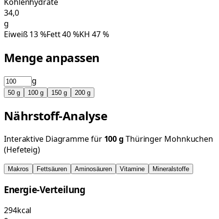
Kohlenhydrate
34,0
g
Eiweiß
13
%
Fett
40
%
KH
47
%
Menge anpassen
g
50
g
100
g
150
g
200
g
Nährstoff-Analyse
Interaktive Diagramme für
100
g
Thüringer Mohnkuchen
(Hefeteig)
Makros
Fettsäuren
Aminosäuren
Vitamine
Mineralstoffe
Energie-Verteilung
294
kcal