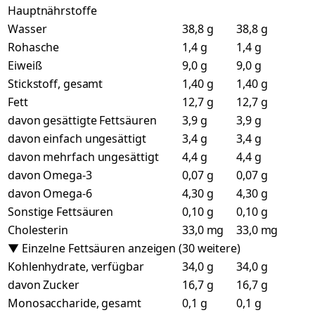
Hauptnährstoffe
Wasser
38,8 g
38,8 g
Rohasche
1,4 g
1,4 g
Eiweiß
9,0 g
9,0 g
Stickstoff, gesamt
1,40 g
1,40 g
Fett
12,7 g
12,7 g
davon gesättigte Fettsäuren
3,9 g
3,9 g
davon einfach ungesättigt
3,4 g
3,4 g
davon mehrfach ungesättigt
4,4 g
4,4 g
davon Omega-3
0,07 g
0,07 g
davon Omega-6
4,30 g
4,30 g
Sonstige Fettsäuren
0,10 g
0,10 g
Cholesterin
33,0 mg
33,0 mg
▼ Einzelne Fettsäuren anzeigen (30 weitere)
Kohlenhydrate, verfügbar
34,0 g
34,0 g
davon Zucker
16,7 g
16,7 g
Monosaccharide, gesamt
0,1 g
0,1 g