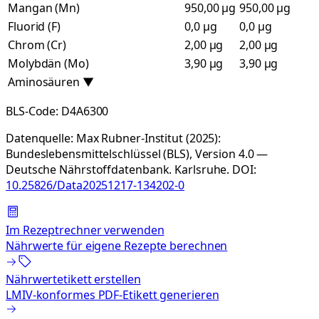
Mangan (Mn)
950,00 µg
950,00 µg
Fluorid (F)
0,0 µg
0,0 µg
Chrom (Cr)
2,00 µg
2,00 µg
Molybdän (Mo)
3,90 µg
3,90 µg
Aminosäuren
▼
BLS-Code:
D4A6300
Datenquelle:
Max Rubner-Institut (2025):
Bundeslebensmittelschlüssel (BLS), Version 4.0 —
Deutsche Nährstoffdatenbank. Karlsruhe.
DOI:
10.25826/Data20251217-134202-0
Im Rezeptrechner verwenden
Nährwerte für eigene Rezepte berechnen
Nährwertetikett erstellen
LMIV-konformes PDF-Etikett generieren