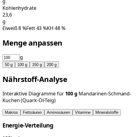
g
Kohlenhydrate
23,6
g
Eiweiß
8
%
Fett
43
%
KH
48
%
Menge anpassen
g
50
g
100
g
150
g
200
g
Nährstoff-Analyse
Interaktive Diagramme für
100
g
Mandarinen-Schmand-
Kuchen (Quark-Öl-Teig)
Makros
Fettsäuren
Aminosäuren
Vitamine
Mineralstoffe
Energie-Verteilung