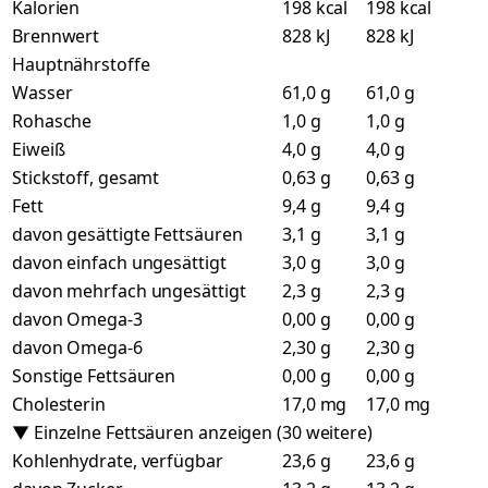
Kalorien
198 kcal
198 kcal
Brennwert
828 kJ
828 kJ
Hauptnährstoffe
Wasser
61,0 g
61,0 g
Rohasche
1,0 g
1,0 g
Eiweiß
4,0 g
4,0 g
Stickstoff, gesamt
0,63 g
0,63 g
Fett
9,4 g
9,4 g
davon gesättigte Fettsäuren
3,1 g
3,1 g
davon einfach ungesättigt
3,0 g
3,0 g
davon mehrfach ungesättigt
2,3 g
2,3 g
davon Omega-3
0,00 g
0,00 g
davon Omega-6
2,30 g
2,30 g
Sonstige Fettsäuren
0,00 g
0,00 g
Cholesterin
17,0 mg
17,0 mg
▼ Einzelne Fettsäuren anzeigen (30 weitere)
Kohlenhydrate, verfügbar
23,6 g
23,6 g