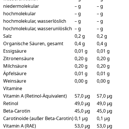
niedermolekular
– g
– g
hochmolekular
– g
– g
hochmolekular, wasserlöslich
– g
– g
hochmolekular, wasserunlöslich
– g
– g
Salz
0,2 g
0,2 g
Organische Säuren, gesamt
0,4 g
0,4 g
Essigsäure
0,01 g
0,01 g
Zitronensäure
0,20 g
0,20 g
Milchsäure
0,20 g
0,20 g
Äpfelsäure
0,01 g
0,01 g
Weinsäure
0,00 g
0,00 g
Vitamine
Vitamin A (Retinol-Äquivalent)
57,0 µg
57,0 µg
Retinol
49,0 µg
49,0 µg
Beta-Carotin
45,0 µg
45,0 µg
Carotinoide (außer Beta-Carotin)
0,1 µg
0,1 µg
Vitamin A (RAE)
53,0 µg
53,0 µg