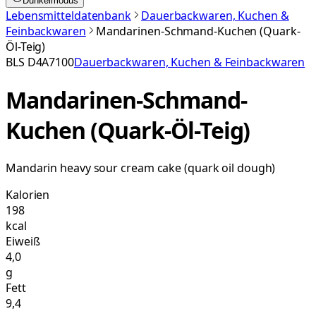
Dunkelmodus
Lebensmitteldatenbank
Dauerbackwaren, Kuchen &
Feinbackwaren
Mandarinen-Schmand-Kuchen (Quark-
Öl-Teig)
BLS
D4A7100
Dauerbackwaren, Kuchen & Feinbackwaren
Mandarinen-Schmand-
Kuchen (Quark-Öl-Teig)
Mandarin heavy sour cream cake (quark oil dough)
Kalorien
198
kcal
Eiweiß
4,0
g
Fett
9,4