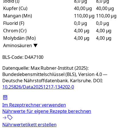
Iodid (I)
8,0 µg
8,0 µg
Kupfer (Cu)
40,00 µg
40,00 µg
Mangan (Mn)
110,00 µg
110,00 µg
Fluorid (F)
0,0 µg
0,0 µg
Chrom (Cr)
4,00 µg
4,00 µg
Molybdän (Mo)
4,00 µg
4,00 µg
Aminosäuren
▼
BLS-Code:
D4A7100
Datenquelle:
Max Rubner-Institut (2025):
Bundeslebensmittelschlüssel (BLS), Version 4.0 —
Deutsche Nährstoffdatenbank. Karlsruhe.
DOI:
10.25826/Data20251217-134202-0
Im Rezeptrechner verwenden
Nährwerte für eigene Rezepte berechnen
Nährwertetikett erstellen