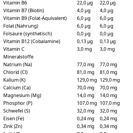
Vitamin B6
22,0 µg
22,0 µg
Vitamin B7 (Biotin)
4,0 µg
4,0 µg
Vitamin B9 (Folat-Äquivalent)
6,0 µg
6,0 µg
Folat (Nahrung)
6,0 µg
6,0 µg
Folsäure (synthetisch)
0,0 µg
0,0 µg
Vitamin B12 (Cobalamine)
0,13 µg
0,13 µg
Vitamin C
3,0 mg
3,0 mg
Mineralstoffe
Natrium (Na)
77,0 mg
77,0 mg
Chlorid (Cl)
81,0 mg
81,0 mg
Kalium (K)
129,0 mg
129,0 mg
Calcium (Ca)
70,0 mg
70,0 mg
Magnesium (Mg)
14,0 mg
14,0 mg
Phosphor (P)
107,0 mg
107,0 mg
Schwefel (S)
32,0 mg
32,0 mg
Eisen (Fe)
0,24 mg
0,24 mg
Zink (Zn)
0,34 mg
0,34 mg