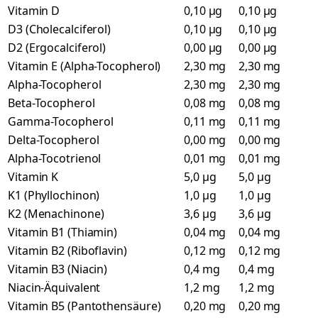
Vitamin D
0,10 µg
0,10 µg
D3 (Cholecalciferol)
0,10 µg
0,10 µg
D2 (Ergocalciferol)
0,00 µg
0,00 µg
Vitamin E (Alpha-Tocopherol)
2,30 mg
2,30 mg
Alpha-Tocopherol
2,30 mg
2,30 mg
Beta-Tocopherol
0,08 mg
0,08 mg
Gamma-Tocopherol
0,11 mg
0,11 mg
Delta-Tocopherol
0,00 mg
0,00 mg
Alpha-Tocotrienol
0,01 mg
0,01 mg
Vitamin K
5,0 µg
5,0 µg
K1 (Phyllochinon)
1,0 µg
1,0 µg
K2 (Menachinone)
3,6 µg
3,6 µg
Vitamin B1 (Thiamin)
0,04 mg
0,04 mg
Vitamin B2 (Riboflavin)
0,12 mg
0,12 mg
Vitamin B3 (Niacin)
0,4 mg
0,4 mg
Niacin-Äquivalent
1,2 mg
1,2 mg
Vitamin B5 (Pantothensäure)
0,20 mg
0,20 mg