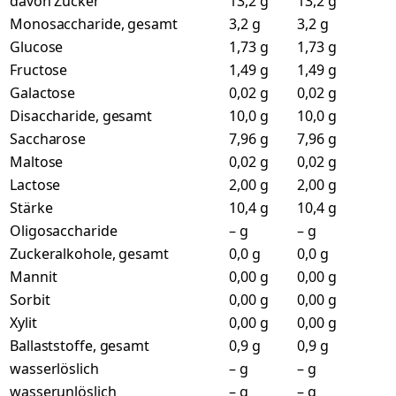
davon Zucker
13,2 g
13,2 g
Monosaccharide, gesamt
3,2 g
3,2 g
Glucose
1,73 g
1,73 g
Fructose
1,49 g
1,49 g
Galactose
0,02 g
0,02 g
Disaccharide, gesamt
10,0 g
10,0 g
Saccharose
7,96 g
7,96 g
Maltose
0,02 g
0,02 g
Lactose
2,00 g
2,00 g
Stärke
10,4 g
10,4 g
Oligosaccharide
– g
– g
Zuckeralkohole, gesamt
0,0 g
0,0 g
Mannit
0,00 g
0,00 g
Sorbit
0,00 g
0,00 g
Xylit
0,00 g
0,00 g
Ballaststoffe, gesamt
0,9 g
0,9 g
wasserlöslich
– g
– g
wasserunlöslich
– g
– g