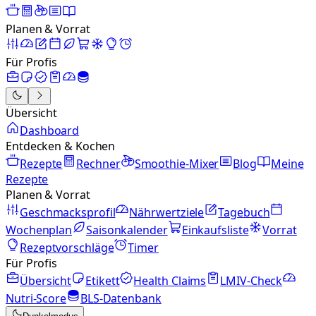
Planen & Vorrat
Für Profis
Übersicht
Dashboard
Entdecken & Kochen
Rezepte
Rechner
Smoothie-Mixer
Blog
Meine
Rezepte
Planen & Vorrat
Geschmacksprofil
Nährwertziele
Tagebuch
Wochenplan
Saisonkalender
Einkaufsliste
Vorrat
Rezeptvorschläge
Timer
Für Profis
Übersicht
Etikett
Health Claims
LMIV-Check
Nutri-Score
BLS-Datenbank