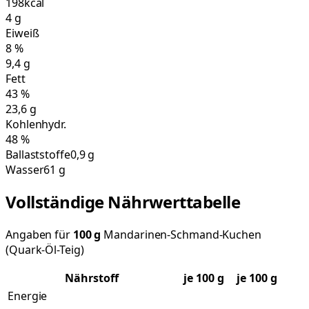
198
kcal
4
g
Eiweiß
8
%
9,4
g
Fett
43
%
23,6
g
Kohlenhydr.
48
%
Ballaststoffe
0,9 g
Wasser
61 g
Vollständige Nährwerttabelle
Angaben für
100
g
Mandarinen-Schmand-Kuchen
(Quark-Öl-Teig)
Nährstoff
je
100
g
je 100 g
Energie