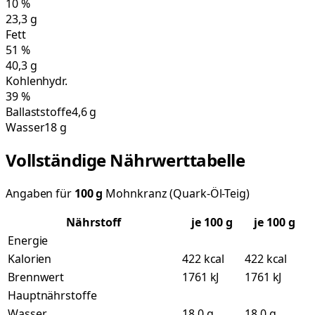
10
%
23,3
g
Fett
51
%
40,3
g
Kohlenhydr.
39
%
Ballaststoffe
4,6 g
Wasser
18 g
Vollständige Nährwerttabelle
Angaben für
100
g
Mohnkranz (Quark-Öl-Teig)
Nährstoff
je
100
g
je 100 g
Energie
Kalorien
422 kcal
422 kcal
Brennwert
1761 kJ
1761 kJ
Hauptnährstoffe
Wasser
18,0 g
18,0 g