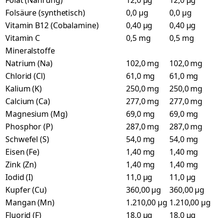
Folat (Nahrung)
12,0 µg
12,0 µg
Folsäure (synthetisch)
0,0 µg
0,0 µg
Vitamin B12 (Cobalamine)
0,40 µg
0,40 µg
Vitamin C
0,5 mg
0,5 mg
Mineralstoffe
Natrium (Na)
102,0 mg
102,0 mg
Chlorid (Cl)
61,0 mg
61,0 mg
Kalium (K)
250,0 mg
250,0 mg
Calcium (Ca)
277,0 mg
277,0 mg
Magnesium (Mg)
69,0 mg
69,0 mg
Phosphor (P)
287,0 mg
287,0 mg
Schwefel (S)
54,0 mg
54,0 mg
Eisen (Fe)
1,40 mg
1,40 mg
Zink (Zn)
1,40 mg
1,40 mg
Iodid (I)
11,0 µg
11,0 µg
Kupfer (Cu)
360,00 µg
360,00 µg
Mangan (Mn)
1.210,00 µg
1.210,00 µg
Fluorid (F)
18,0 µg
18,0 µg