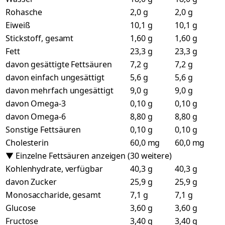
Rohasche
2,0 g
2,0 g
Eiweiß
10,1 g
10,1 g
Stickstoff, gesamt
1,60 g
1,60 g
Fett
23,3 g
23,3 g
davon gesättigte Fettsäuren
7,2 g
7,2 g
davon einfach ungesättigt
5,6 g
5,6 g
davon mehrfach ungesättigt
9,0 g
9,0 g
davon Omega-3
0,10 g
0,10 g
davon Omega-6
8,80 g
8,80 g
Sonstige Fettsäuren
0,10 g
0,10 g
Cholesterin
60,0 mg
60,0 mg
▼ Einzelne Fettsäuren anzeigen (30 weitere)
Kohlenhydrate, verfügbar
40,3 g
40,3 g
davon Zucker
25,9 g
25,9 g
Monosaccharide, gesamt
7,1 g
7,1 g
Glucose
3,60 g
3,60 g
Fructose
3,40 g
3,40 g