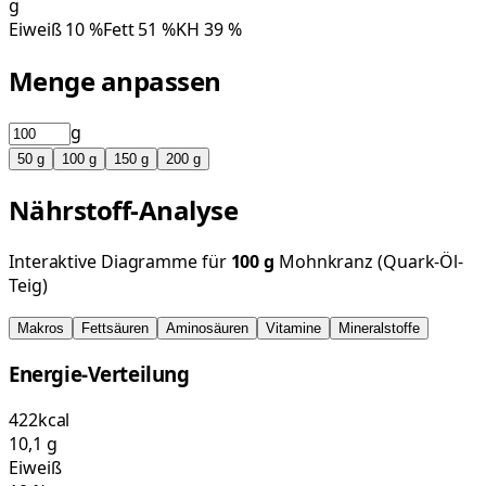
g
Eiweiß
10
%
Fett
51
%
KH
39
%
Menge anpassen
g
50
g
100
g
150
g
200
g
Nährstoff-Analyse
Interaktive Diagramme für
100
g
Mohnkranz (Quark-Öl-
Teig)
Makros
Fettsäuren
Aminosäuren
Vitamine
Mineralstoffe
Energie-Verteilung
422
kcal
10,1
g
Eiweiß