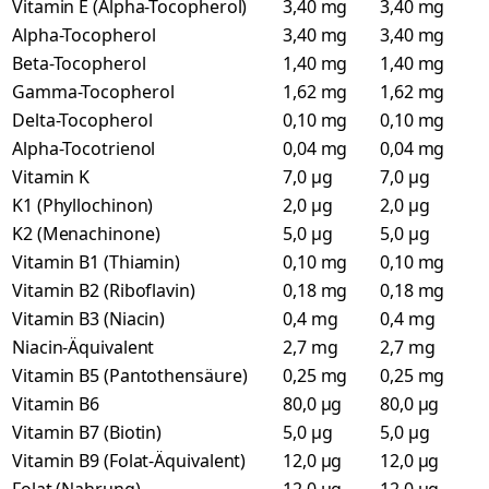
Vitamin E (Alpha-Tocopherol)
3,40 mg
3,40 mg
Alpha-Tocopherol
3,40 mg
3,40 mg
Beta-Tocopherol
1,40 mg
1,40 mg
Gamma-Tocopherol
1,62 mg
1,62 mg
Delta-Tocopherol
0,10 mg
0,10 mg
Alpha-Tocotrienol
0,04 mg
0,04 mg
Vitamin K
7,0 µg
7,0 µg
K1 (Phyllochinon)
2,0 µg
2,0 µg
K2 (Menachinone)
5,0 µg
5,0 µg
Vitamin B1 (Thiamin)
0,10 mg
0,10 mg
Vitamin B2 (Riboflavin)
0,18 mg
0,18 mg
Vitamin B3 (Niacin)
0,4 mg
0,4 mg
Niacin-Äquivalent
2,7 mg
2,7 mg
Vitamin B5 (Pantothensäure)
0,25 mg
0,25 mg
Vitamin B6
80,0 µg
80,0 µg
Vitamin B7 (Biotin)
5,0 µg
5,0 µg
Vitamin B9 (Folat-Äquivalent)
12,0 µg
12,0 µg