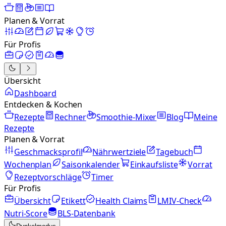
Planen & Vorrat
Für Profis
Übersicht
Dashboard
Entdecken & Kochen
Rezepte
Rechner
Smoothie-Mixer
Blog
Meine
Rezepte
Planen & Vorrat
Geschmacksprofil
Nährwertziele
Tagebuch
Wochenplan
Saisonkalender
Einkaufsliste
Vorrat
Rezeptvorschläge
Timer
Für Profis
Übersicht
Etikett
Health Claims
LMIV-Check
Nutri-Score
BLS-Datenbank