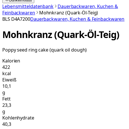
Dunkelmodus
Lebensmitteldatenbank
Dauerbackwaren, Kuchen &
Feinbackwaren
Mohnkranz (Quark-Öl-Teig)
BLS
D4A7200
Dauerbackwaren, Kuchen & Feinbackwaren
Mohnkranz (Quark-Öl-Teig)
Poppy seed ring cake (quark oil dough)
Kalorien
422
kcal
Eiweiß
10,1
g
Fett
23,3
g
Kohlenhydrate
40,3