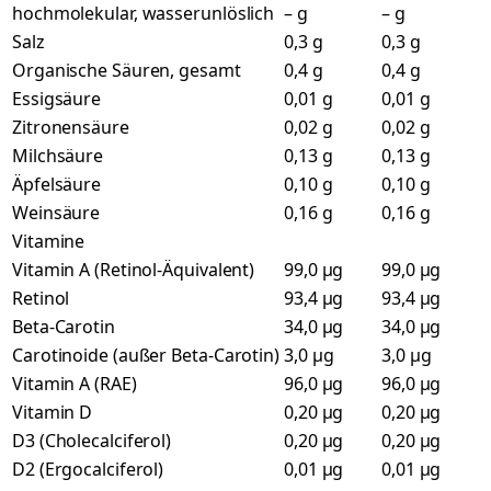
hochmolekular, wasserunlöslich
– g
– g
Salz
0,3 g
0,3 g
Organische Säuren, gesamt
0,4 g
0,4 g
Essigsäure
0,01 g
0,01 g
Zitronensäure
0,02 g
0,02 g
Milchsäure
0,13 g
0,13 g
Äpfelsäure
0,10 g
0,10 g
Weinsäure
0,16 g
0,16 g
Vitamine
Vitamin A (Retinol-Äquivalent)
99,0 µg
99,0 µg
Retinol
93,4 µg
93,4 µg
Beta-Carotin
34,0 µg
34,0 µg
Carotinoide (außer Beta-Carotin)
3,0 µg
3,0 µg
Vitamin A (RAE)
96,0 µg
96,0 µg
Vitamin D
0,20 µg
0,20 µg
D3 (Cholecalciferol)
0,20 µg
0,20 µg
D2 (Ergocalciferol)
0,01 µg
0,01 µg