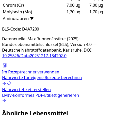
Chrom (Cr)
7,00 µg
7,00 µg
Molybdän (Mo)
1,70 µg
1,70 µg
Aminosäuren
▼
BLS-Code:
D4A7200
Datenquelle:
Max Rubner-Institut (2025):
Bundeslebensmittelschlüssel (BLS), Version 4.0 —
Deutsche Nährstoffdatenbank. Karlsruhe.
DOI:
10.25826/Data20251217-134202-0
Im Rezeptrechner verwenden
Nährwerte für eigene Rezepte berechnen
Nährwertetikett erstellen
LMIV-konformes PDF-Etikett generieren
Ähnliche Lebensmittel