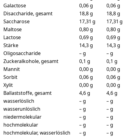
Galactose
0,06 g
0,06 g
Disaccharide, gesamt
18,8 g
18,8 g
Saccharose
17,31 g
17,31 g
Maltose
0,80 g
0,80 g
Lactose
0,69 g
0,69 g
Stärke
14,3 g
14,3 g
Oligosaccharide
– g
– g
Zuckeralkohole, gesamt
0,1 g
0,1 g
Mannit
0,00 g
0,00 g
Sorbit
0,06 g
0,06 g
Xylit
0,00 g
0,00 g
Ballaststoffe, gesamt
4,6 g
4,6 g
wasserlöslich
– g
– g
wasserunlöslich
– g
– g
niedermolekular
– g
– g
hochmolekular
– g
– g
hochmolekular, wasserlöslich
– g
– g