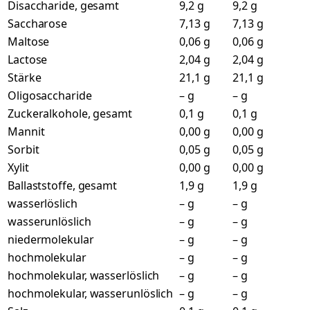
Disaccharide, gesamt
9,2 g
9,2 g
Saccharose
7,13 g
7,13 g
Maltose
0,06 g
0,06 g
Lactose
2,04 g
2,04 g
Stärke
21,1 g
21,1 g
Oligosaccharide
– g
– g
Zuckeralkohole, gesamt
0,1 g
0,1 g
Mannit
0,00 g
0,00 g
Sorbit
0,05 g
0,05 g
Xylit
0,00 g
0,00 g
Ballaststoffe, gesamt
1,9 g
1,9 g
wasserlöslich
– g
– g
wasserunlöslich
– g
– g
niedermolekular
– g
– g
hochmolekular
– g
– g
hochmolekular, wasserlöslich
– g
– g
hochmolekular, wasserunlöslich
– g
– g