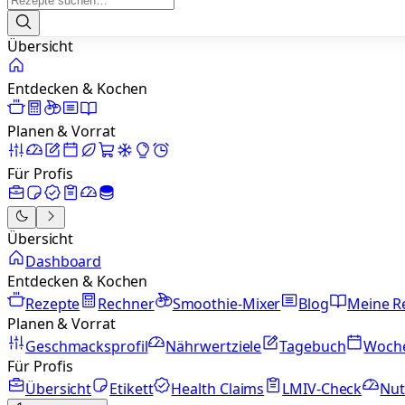
Übersicht
Entdecken & Kochen
Planen & Vorrat
Für Profis
Übersicht
Dashboard
Entdecken & Kochen
Rezepte
Rechner
Smoothie-Mixer
Blog
Meine R
Planen & Vorrat
Geschmacksprofil
Nährwertziele
Tagebuch
Woch
Für Profis
Übersicht
Etikett
Health Claims
LMIV-Check
Nut