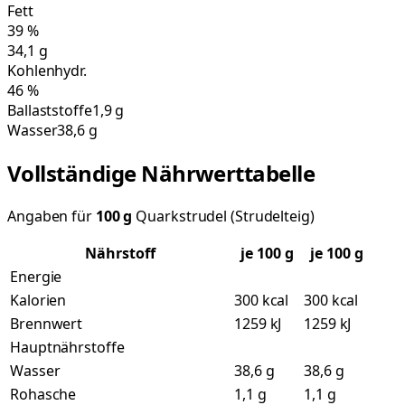
Fett
39
%
34,1
g
Kohlenhydr.
46
%
Ballaststoffe
1,9 g
Wasser
38,6 g
Vollständige Nährwerttabelle
Angaben für
100
g
Quarkstrudel (Strudelteig)
Nährstoff
je
100
g
je 100 g
Energie
Kalorien
300 kcal
300 kcal
Brennwert
1259 kJ
1259 kJ
Hauptnährstoffe
Wasser
38,6 g
38,6 g
Rohasche
1,1 g
1,1 g