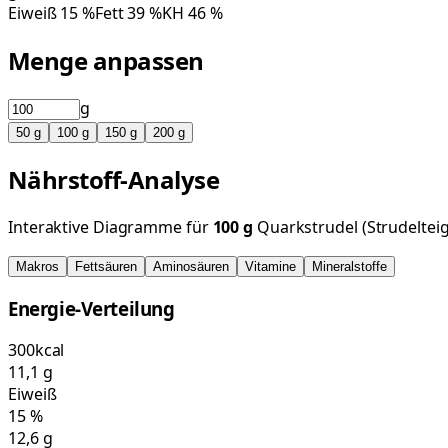
Eiweiß
15
%
Fett
39
%
KH
46
%
Menge anpassen
g
50
g
100
g
150
g
200
g
Nährstoff-Analyse
Interaktive Diagramme für
100
g
Quarkstrudel (Strudelteig
Makros
Fettsäuren
Aminosäuren
Vitamine
Mineralstoffe
Energie-Verteilung
300
kcal
11,1
g
Eiweiß
15
%
12,6
g