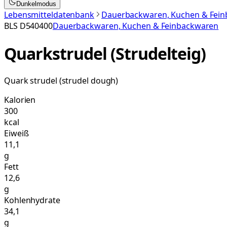
Dunkelmodus
Lebensmitteldatenbank
Dauerbackwaren, Kuchen & Fei
BLS
D540400
Dauerbackwaren, Kuchen & Feinbackwaren
Quarkstrudel (Strudelteig)
Quark strudel (strudel dough)
Kalorien
300
kcal
Eiweiß
11,1
g
Fett
12,6
g
Kohlenhydrate
34,1
g