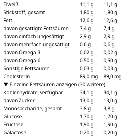
Eiweiß
11,1 g
11,1 g
Stickstoff, gesamt
1,80 g
1,80 g
Fett
12,6 g
12,6 g
davon gesättigte Fettsäuren
7,4 g
7,4 g
davon einfach ungesättigt
2,9 g
2,9 g
davon mehrfach ungesättigt
0,6 g
0,6 g
davon Omega-3
0,02 g
0,02 g
davon Omega-6
0,50 g
0,50 g
Sonstige Fettsäuren
0,03 g
0,03 g
Cholesterin
89,0 mg
89,0 mg
▼ Einzelne Fettsäuren anzeigen (30 weitere)
Kohlenhydrate, verfügbar
34,1 g
34,1 g
davon Zucker
13,0 g
13,0 g
Monosaccharide, gesamt
3,8 g
3,8 g
Glucose
1,70 g
1,70 g
Fructose
1,90 g
1,90 g
Galactose
0,20 g
0,20 g