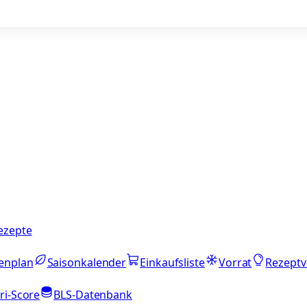
ezepte
enplan
Saisonkalender
Einkaufsliste
Vorrat
Rezeptv
ri-Score
BLS-Datenbank