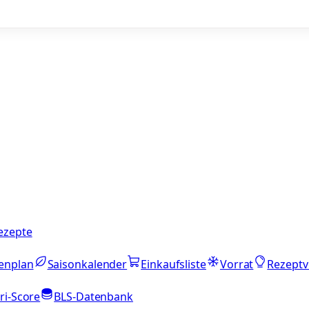
ezepte
enplan
Saisonkalender
Einkaufsliste
Vorrat
Rezeptv
ri-Score
BLS-Datenbank