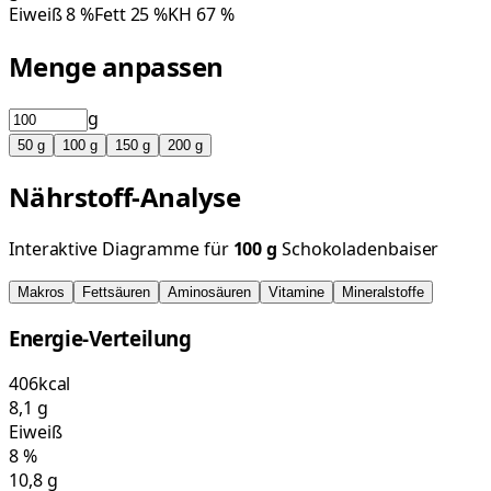
Eiweiß
8
%
Fett
25
%
KH
67
%
Menge anpassen
g
50
g
100
g
150
g
200
g
Nährstoff-Analyse
Interaktive Diagramme für
100
g
Schokoladenbaiser
Makros
Fettsäuren
Aminosäuren
Vitamine
Mineralstoffe
Energie-Verteilung
406
kcal
8,1
g
Eiweiß
8
%
10,8
g