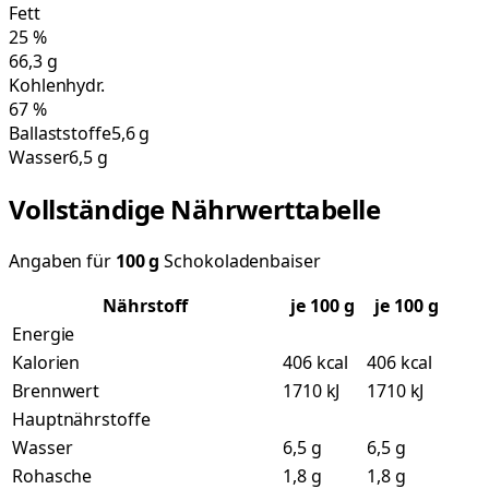
Fett
25
%
66,3
g
Kohlenhydr.
67
%
Ballaststoffe
5,6 g
Wasser
6,5 g
Vollständige Nährwerttabelle
Angaben für
100
g
Schokoladenbaiser
Nährstoff
je
100
g
je 100 g
Energie
Kalorien
406 kcal
406 kcal
Brennwert
1710 kJ
1710 kJ
Hauptnährstoffe
Wasser
6,5 g
6,5 g
Rohasche
1,8 g
1,8 g