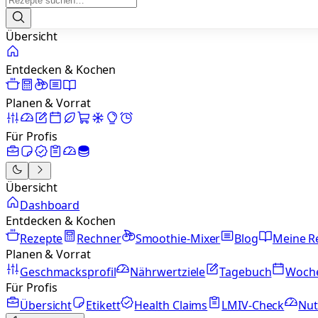
Übersicht
Entdecken & Kochen
Planen & Vorrat
Für Profis
Übersicht
Dashboard
Entdecken & Kochen
Rezepte
Rechner
Smoothie-Mixer
Blog
Meine R
Planen & Vorrat
Geschmacksprofil
Nährwertziele
Tagebuch
Woch
Für Profis
Übersicht
Etikett
Health Claims
LMIV-Check
Nut