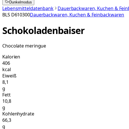
Dunkelmodus
Lebensmitteldatenbank
Dauerbackwaren, Kuchen & Fei
BLS
D610300
Dauerbackwaren, Kuchen & Feinbackwaren
Schokoladenbaiser
Chocolate meringue
Kalorien
406
kcal
Eiweiß
8,1
g
Fett
10,8
g
Kohlenhydrate
66,3
g