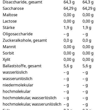
Disaccharide, gesamt
64,3 g
64,3 g
Saccharose
64,29 g
64,29 g
Maltose
0,00 g
0,00 g
Lactose
0,00 g
0,00 g
Stärke
1,9 g
1,9 g
Oligosaccharide
– g
– g
Zuckeralkohole, gesamt
0,0 g
0,0 g
Mannit
0,00 g
0,00 g
Sorbit
0,00 g
0,00 g
Xylit
0,00 g
0,00 g
Ballaststoffe, gesamt
5,6 g
5,6 g
wasserlöslich
– g
– g
wasserunlöslich
– g
– g
niedermolekular
– g
– g
hochmolekular
– g
– g
hochmolekular, wasserlöslich
– g
– g
hochmolekular, wasserunlöslich
– g
– g