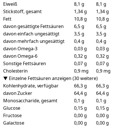
Eiweiß
8,1 g
8,1 g
Stickstoff, gesamt
1,34 g
1,34 g
Fett
10,8 g
10,8 g
davon gesättigte Fettsäuren
6,5 g
6,5 g
davon einfach ungesättigt
3,5 g
3,5 g
davon mehrfach ungesättigt
0,4 g
0,4 g
davon Omega-3
0,03 g
0,03 g
davon Omega-6
0,32 g
0,32 g
Sonstige Fettsäuren
0,07 g
0,07 g
Cholesterin
0,9 mg
0,9 mg
▼ Einzelne Fettsäuren anzeigen (30 weitere)
Kohlenhydrate, verfügbar
66,3 g
66,3 g
davon Zucker
64,4 g
64,4 g
Monosaccharide, gesamt
0,1 g
0,1 g
Glucose
0,15 g
0,15 g
Fructose
0,00 g
0,00 g
Galactose
0,00 g
0,00 g