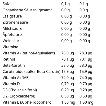
Salz
0,1 g
0,1 g
Organische Säuren, gesamt
0,0 g
0,0 g
Essigsäure
0,00 g
0,00 g
Zitronensäure
0,00 g
0,00 g
Milchsäure
0,00 g
0,00 g
Äpfelsäure
0,00 g
0,00 g
Weinsäure
0,00 g
0,00 g
Vitamine
Vitamin A (Retinol-Äquivalent)
78,0 µg
78,0 µg
Retinol
70,1 µg
70,1 µg
Beta-Carotin
38,0 µg
38,0 µg
Carotinoide (außer Beta-Carotin)
15,9 µg
15,9 µg
Vitamin A (RAE)
74,0 µg
74,0 µg
Vitamin D
0,70 µg
0,70 µg
D3 (Cholecalciferol)
0,20 µg
0,20 µg
D2 (Ergocalciferol)
0,50 µg
0,50 µg
Vitamin E (Alpha-Tocopherol)
1,50 mg
1,50 mg