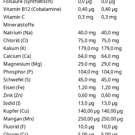
Folsäure (synthetisch)
0,0 µg
0,0 µg
Vitamin B12 (Cobalamine)
0,40 µg
0,40 µg
Vitamin C
0,3 mg
0,3 mg
Mineralstoffe
Natrium (Na)
40,0 mg
40,0 mg
Chlorid (Cl)
75,0 mg
75,0 mg
Kalium (K)
179,0 mg
179,0 mg
Calcium (Ca)
64,0 mg
64,0 mg
Magnesium (Mg)
29,0 mg
29,0 mg
Phosphor (P)
104,0 mg
104,0 mg
Schwefel (S)
45,0 mg
45,0 mg
Eisen (Fe)
1,20 mg
1,20 mg
Zink (Zn)
0,60 mg
0,60 mg
Iodid (I)
13,0 µg
13,0 µg
Kupfer (Cu)
140,00 µg
140,00 µg
Mangan (Mn)
250,00 µg
250,00 µg
Fluorid (F)
10,0 µg
10,0 µg
Chrom (Cr)
5,00 µg
5,00 µg