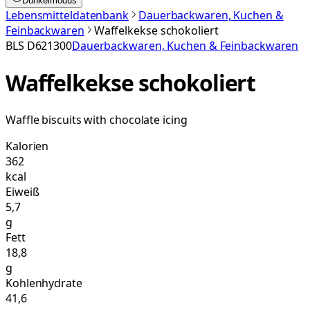
Dunkelmodus
Lebensmitteldatenbank
Dauerbackwaren, Kuchen &
Feinbackwaren
Waffelkekse schokoliert
BLS
D621300
Dauerbackwaren, Kuchen & Feinbackwaren
Waffelkekse schokoliert
Waffle biscuits with chocolate icing
Kalorien
362
kcal
Eiweiß
5,7
g
Fett
18,8
g
Kohlenhydrate
41,6