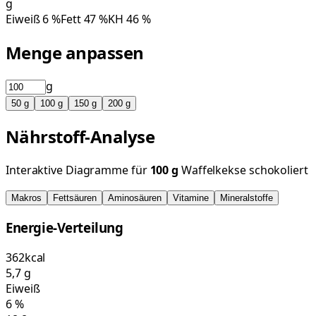
g
Eiweiß
6
%
Fett
47
%
KH
46
%
Menge anpassen
g
50
g
100
g
150
g
200
g
Nährstoff-Analyse
Interaktive Diagramme für
100
g
Waffelkekse schokoliert
Makros
Fettsäuren
Aminosäuren
Vitamine
Mineralstoffe
Energie-Verteilung
362
kcal
5,7
g
Eiweiß
6
%