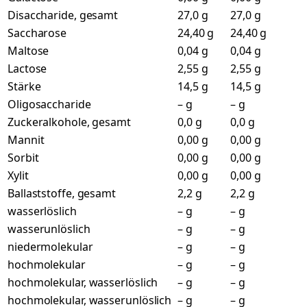
Disaccharide, gesamt
27,0 g
27,0 g
Saccharose
24,40 g
24,40 g
Maltose
0,04 g
0,04 g
Lactose
2,55 g
2,55 g
Stärke
14,5 g
14,5 g
Oligosaccharide
– g
– g
Zuckeralkohole, gesamt
0,0 g
0,0 g
Mannit
0,00 g
0,00 g
Sorbit
0,00 g
0,00 g
Xylit
0,00 g
0,00 g
Ballaststoffe, gesamt
2,2 g
2,2 g
wasserlöslich
– g
– g
wasserunlöslich
– g
– g
niedermolekular
– g
– g
hochmolekular
– g
– g
hochmolekular, wasserlöslich
– g
– g
hochmolekular, wasserunlöslich
– g
– g