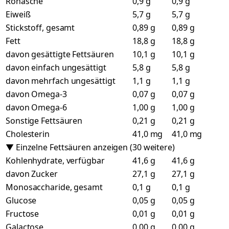
Rohasche
0,9 g
0,9 g
Eiweiß
5,7 g
5,7 g
Stickstoff, gesamt
0,89 g
0,89 g
Fett
18,8 g
18,8 g
davon gesättigte Fettsäuren
10,1 g
10,1 g
davon einfach ungesättigt
5,8 g
5,8 g
davon mehrfach ungesättigt
1,1 g
1,1 g
davon Omega-3
0,07 g
0,07 g
davon Omega-6
1,00 g
1,00 g
Sonstige Fettsäuren
0,21 g
0,21 g
Cholesterin
41,0 mg
41,0 mg
▼ Einzelne Fettsäuren anzeigen (30 weitere)
Kohlenhydrate, verfügbar
41,6 g
41,6 g
davon Zucker
27,1 g
27,1 g
Monosaccharide, gesamt
0,1 g
0,1 g
Glucose
0,05 g
0,05 g
Fructose
0,01 g
0,01 g
Galactose
0,00 g
0,00 g