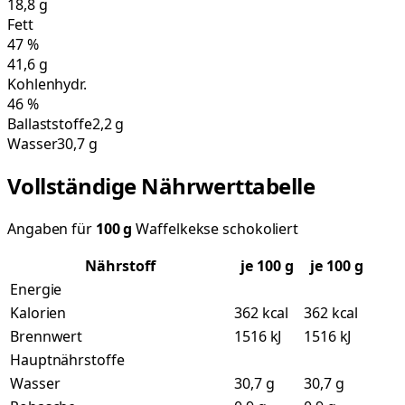
18,8
g
Fett
47
%
41,6
g
Kohlenhydr.
46
%
Ballaststoffe
2,2 g
Wasser
30,7 g
Vollständige Nährwerttabelle
Angaben für
100
g
Waffelkekse schokoliert
Nährstoff
je
100
g
je 100 g
Energie
Kalorien
362 kcal
362 kcal
Brennwert
1516 kJ
1516 kJ
Hauptnährstoffe
Wasser
30,7 g
30,7 g