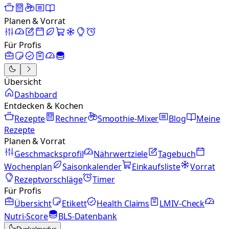
Planen & Vorrat
Für Profis
Übersicht
Dashboard
Entdecken & Kochen
Rezepte
Rechner
Smoothie-Mixer
Blog
Meine
Rezepte
Planen & Vorrat
Geschmacksprofil
Nährwertziele
Tagebuch
Wochenplan
Saisonkalender
Einkaufsliste
Vorrat
Rezeptvorschläge
Timer
Für Profis
Übersicht
Etikett
Health Claims
LMIV-Check
Nutri-Score
BLS-Datenbank