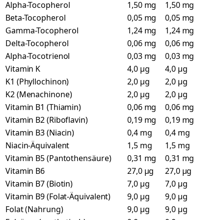
Alpha-Tocopherol
1,50 mg
1,50 mg
Beta-Tocopherol
0,05 mg
0,05 mg
Gamma-Tocopherol
1,24 mg
1,24 mg
Delta-Tocopherol
0,06 mg
0,06 mg
Alpha-Tocotrienol
0,03 mg
0,03 mg
Vitamin K
4,0 µg
4,0 µg
K1 (Phyllochinon)
2,0 µg
2,0 µg
K2 (Menachinone)
2,0 µg
2,0 µg
Vitamin B1 (Thiamin)
0,06 mg
0,06 mg
Vitamin B2 (Riboflavin)
0,19 mg
0,19 mg
Vitamin B3 (Niacin)
0,4 mg
0,4 mg
Niacin-Äquivalent
1,5 mg
1,5 mg
Vitamin B5 (Pantothensäure)
0,31 mg
0,31 mg
Vitamin B6
27,0 µg
27,0 µg
Vitamin B7 (Biotin)
7,0 µg
7,0 µg
Vitamin B9 (Folat-Äquivalent)
9,0 µg
9,0 µg
Folat (Nahrung)
9,0 µg
9,0 µg