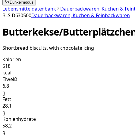
Dunkelmodus
Lebensmitteldatenbank
Dauerbackwaren, Kuchen & Fei
BLS
D630500
Dauerbackwaren, Kuchen & Feinbackwaren
Butterkekse/Butterplätzchen
Shortbread biscuits, with chocolate icing
Kalorien
518
kcal
Eiweiß
6,8
g
Fett
28,1
g
Kohlenhydrate
58,2
g