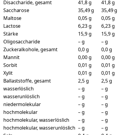
Disaccharide, gesamt
41,8 g
41,8 g
Saccharose
35,49 g
35,49 g
Maltose
0,05 g
0,05 g
Lactose
6,23 g
6,23 g
Stärke
15,9 g
15,9 g
Oligosaccharide
– g
– g
Zuckeralkohole, gesamt
0,0 g
0,0 g
Mannit
0,00 g
0,00 g
Sorbit
0,01 g
0,01 g
Xylit
0,01 g
0,01 g
Ballaststoffe, gesamt
2,5 g
2,5 g
wasserlöslich
– g
– g
wasserunlöslich
– g
– g
niedermolekular
– g
– g
hochmolekular
– g
– g
hochmolekular, wasserlöslich
– g
– g
hochmolekular, wasserunlöslich
– g
– g