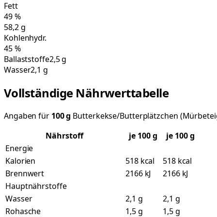
Fett
49
%
58,2
g
Kohlenhydr.
45
%
Ballaststoffe
2,5 g
Wasser
2,1 g
Vollständige Nährwerttabelle
Angaben für
100
g
Butterkekse/Butterplätzchen (Mürbeteig
Nährstoff
je
100
g
je 100 g
Energie
Kalorien
518 kcal
518 kcal
Brennwert
2166 kJ
2166 kJ
Hauptnährstoffe
Wasser
2,1 g
2,1 g
Rohasche
1,5 g
1,5 g