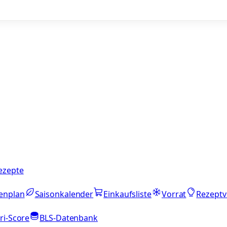
ezepte
enplan
Saisonkalender
Einkaufsliste
Vorrat
Rezeptv
ri-Score
BLS-Datenbank