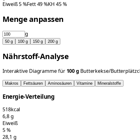
Eiweiß
5
%
Fett
49
%
KH
45
%
Menge anpassen
g
50
g
100
g
150
g
200
g
Nährstoff-Analyse
Interaktive Diagramme für
100
g
Butterkekse/Butterplätzc
Makros
Fettsäuren
Aminosäuren
Vitamine
Mineralstoffe
Energie-Verteilung
518
kcal
6,8
g
Eiweiß
5
%
28,1
g