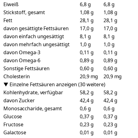
Eiweiß
6,8 g
6,8 g
Stickstoff, gesamt
1,08 g
1,08 g
Fett
28,1 g
28,1 g
davon gesättigte Fettsäuren
17,0 g
17,0 g
davon einfach ungesättigt
8,1 g
8,1 g
davon mehrfach ungesättigt
1,0 g
1,0 g
davon Omega-3
0,11 g
0,11 g
davon Omega-6
0,89 g
0,89 g
Sonstige Fettsäuren
0,60 g
0,60 g
Cholesterin
20,9 mg
20,9 mg
▼ Einzelne Fettsäuren anzeigen (30 weitere)
Kohlenhydrate, verfügbar
58,2 g
58,2 g
davon Zucker
42,4 g
42,4 g
Monosaccharide, gesamt
0,6 g
0,6 g
Glucose
0,37 g
0,37 g
Fructose
0,23 g
0,23 g
Galactose
0,01 g
0,01 g