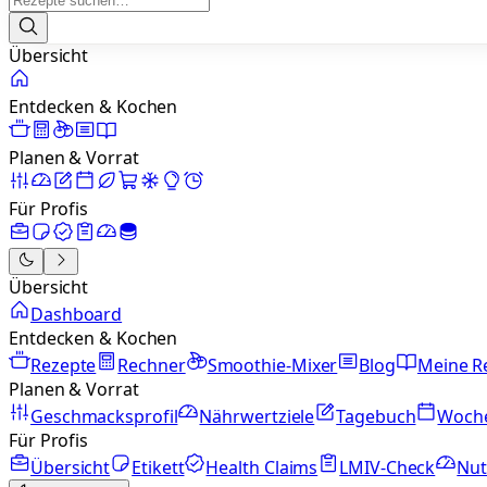
Übersicht
Entdecken & Kochen
Planen & Vorrat
Für Profis
Übersicht
Dashboard
Entdecken & Kochen
Rezepte
Rechner
Smoothie-Mixer
Blog
Meine R
Planen & Vorrat
Geschmacksprofil
Nährwertziele
Tagebuch
Woch
Für Profis
Übersicht
Etikett
Health Claims
LMIV-Check
Nut