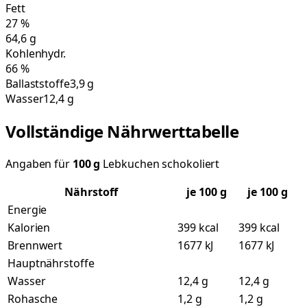
Fett
27
%
64,6
g
Kohlenhydr.
66
%
Ballaststoffe
3,9 g
Wasser
12,4 g
Vollständige Nährwerttabelle
Angaben für
100
g
Lebkuchen schokoliert
Nährstoff
je
100
g
je 100 g
Energie
Kalorien
399 kcal
399 kcal
Brennwert
1677 kJ
1677 kJ
Hauptnährstoffe
Wasser
12,4 g
12,4 g
Rohasche
1,2 g
1,2 g