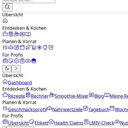
Übersicht
Entdecken & Kochen
Planen & Vorrat
Für Profis
Übersicht
Dashboard
Entdecken & Kochen
Rezepte
Rechner
Smoothie-Mixer
Blog
Meine R
Planen & Vorrat
Geschmacksprofil
Nährwertziele
Tagebuch
Woch
Für Profis
Übersicht
Etikett
Health Claims
LMIV-Check
Nut