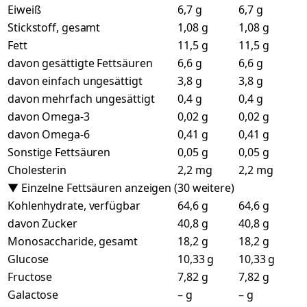
Eiweiß
6,7 g
6,7 g
Stickstoff, gesamt
1,08 g
1,08 g
Fett
11,5 g
11,5 g
davon gesättigte Fettsäuren
6,6 g
6,6 g
davon einfach ungesättigt
3,8 g
3,8 g
davon mehrfach ungesättigt
0,4 g
0,4 g
davon Omega-3
0,02 g
0,02 g
davon Omega-6
0,41 g
0,41 g
Sonstige Fettsäuren
0,05 g
0,05 g
Cholesterin
2,2 mg
2,2 mg
▼ Einzelne Fettsäuren anzeigen (30 weitere)
Kohlenhydrate, verfügbar
64,6 g
64,6 g
davon Zucker
40,8 g
40,8 g
Monosaccharide, gesamt
18,2 g
18,2 g
Glucose
10,33 g
10,33 g
Fructose
7,82 g
7,82 g
Galactose
– g
– g