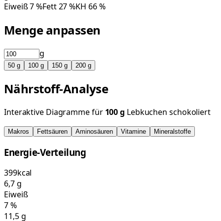
Eiweiß
7
%
Fett
27
%
KH
66
%
Menge anpassen
g
50
g
100
g
150
g
200
g
Nährstoff-Analyse
Interaktive Diagramme für
100
g
Lebkuchen schokoliert
Makros
Fettsäuren
Aminosäuren
Vitamine
Mineralstoffe
Energie-Verteilung
399
kcal
6,7
g
Eiweiß
7
%
11,5
g