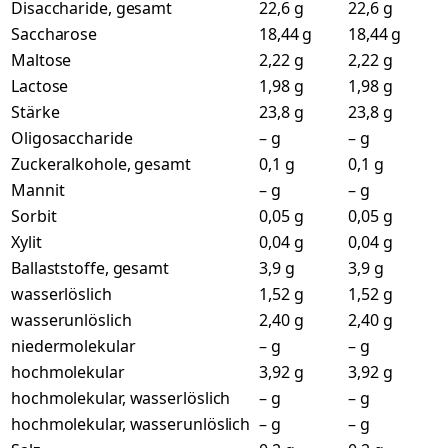
Disaccharide, gesamt
22,6 g
22,6 g
Saccharose
18,44 g
18,44 g
Maltose
2,22 g
2,22 g
Lactose
1,98 g
1,98 g
Stärke
23,8 g
23,8 g
Oligosaccharide
– g
– g
Zuckeralkohole, gesamt
0,1 g
0,1 g
Mannit
– g
– g
Sorbit
0,05 g
0,05 g
Xylit
0,04 g
0,04 g
Ballaststoffe, gesamt
3,9 g
3,9 g
wasserlöslich
1,52 g
1,52 g
wasserunlöslich
2,40 g
2,40 g
niedermolekular
– g
– g
hochmolekular
3,92 g
3,92 g
hochmolekular, wasserlöslich
– g
– g
hochmolekular, wasserunlöslich
– g
– g