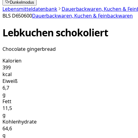
Dunkelmodus
Lebensmitteldatenbank
Dauerbackwaren, Kuchen & Fei
BLS
D650600
Dauerbackwaren, Kuchen & Feinbackwaren
Lebkuchen schokoliert
Chocolate gingerbread
Kalorien
399
kcal
Eiweiß
6,7
g
Fett
11,5
g
Kohlenhydrate
64,6
g