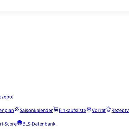
ezepte
enplan
Saisonkalender
Einkaufsliste
Vorrat
Rezeptv
ri-Score
BLS-Datenbank