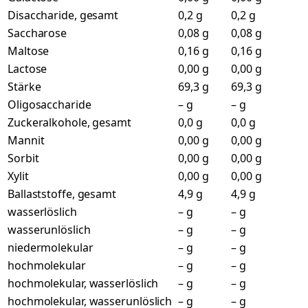
Disaccharide, gesamt
0,2 g
0,2 g
Saccharose
0,08 g
0,08 g
Maltose
0,16 g
0,16 g
Lactose
0,00 g
0,00 g
Stärke
69,3 g
69,3 g
Oligosaccharide
– g
– g
Zuckeralkohole, gesamt
0,0 g
0,0 g
Mannit
0,00 g
0,00 g
Sorbit
0,00 g
0,00 g
Xylit
0,00 g
0,00 g
Ballaststoffe, gesamt
4,9 g
4,9 g
wasserlöslich
– g
– g
wasserunlöslich
– g
– g
niedermolekular
– g
– g
hochmolekular
– g
– g
hochmolekular, wasserlöslich
– g
– g
hochmolekular, wasserunlöslich
– g
– g