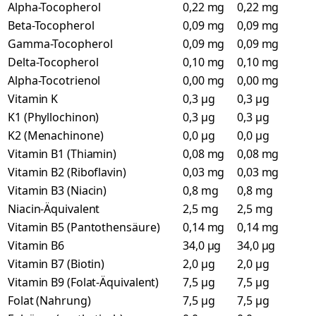
Alpha-Tocopherol
0,22 mg
0,22 mg
Beta-Tocopherol
0,09 mg
0,09 mg
Gamma-Tocopherol
0,09 mg
0,09 mg
Delta-Tocopherol
0,10 mg
0,10 mg
Alpha-Tocotrienol
0,00 mg
0,00 mg
Vitamin K
0,3 µg
0,3 µg
K1 (Phyllochinon)
0,3 µg
0,3 µg
K2 (Menachinone)
0,0 µg
0,0 µg
Vitamin B1 (Thiamin)
0,08 mg
0,08 mg
Vitamin B2 (Riboflavin)
0,03 mg
0,03 mg
Vitamin B3 (Niacin)
0,8 mg
0,8 mg
Niacin-Äquivalent
2,5 mg
2,5 mg
Vitamin B5 (Pantothensäure)
0,14 mg
0,14 mg
Vitamin B6
34,0 µg
34,0 µg
Vitamin B7 (Biotin)
2,0 µg
2,0 µg
Vitamin B9 (Folat-Äquivalent)
7,5 µg
7,5 µg
Folat (Nahrung)
7,5 µg
7,5 µg