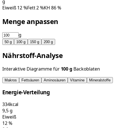
g
Eiweiß
12
%
Fett
2
%
KH
86
%
Menge anpassen
g
50
g
100
g
150
g
200
g
Nährstoff-Analyse
Interaktive Diagramme für
100
g
Backoblaten
Makros
Fettsäuren
Aminosäuren
Vitamine
Mineralstoffe
Energie-Verteilung
334
kcal
9,5
g
Eiweiß
12
%