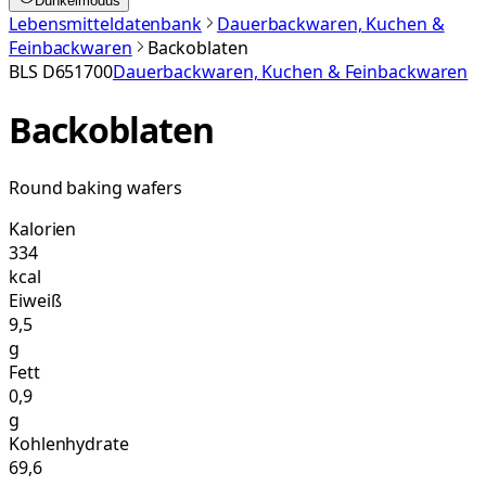
Dunkelmodus
Lebensmitteldatenbank
Dauerbackwaren, Kuchen &
Feinbackwaren
Backoblaten
BLS
D651700
Dauerbackwaren, Kuchen & Feinbackwaren
Backoblaten
Round baking wafers
Kalorien
334
kcal
Eiweiß
9,5
g
Fett
0,9
g
Kohlenhydrate
69,6