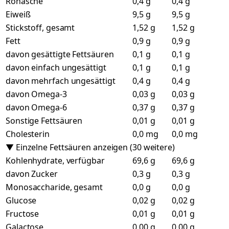
Rohasche
0,4 g
0,4 g
Eiweiß
9,5 g
9,5 g
Stickstoff, gesamt
1,52 g
1,52 g
Fett
0,9 g
0,9 g
davon gesättigte Fettsäuren
0,1 g
0,1 g
davon einfach ungesättigt
0,1 g
0,1 g
davon mehrfach ungesättigt
0,4 g
0,4 g
davon Omega-3
0,03 g
0,03 g
davon Omega-6
0,37 g
0,37 g
Sonstige Fettsäuren
0,01 g
0,01 g
Cholesterin
0,0 mg
0,0 mg
▼ Einzelne Fettsäuren anzeigen (30 weitere)
Kohlenhydrate, verfügbar
69,6 g
69,6 g
davon Zucker
0,3 g
0,3 g
Monosaccharide, gesamt
0,0 g
0,0 g
Glucose
0,02 g
0,02 g
Fructose
0,01 g
0,01 g
Galactose
0,00 g
0,00 g