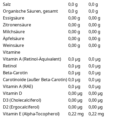
Salz
0,0 g
0,0 g
Organische Säuren, gesamt
0,0 g
0,0 g
Essigsäure
0,00 g
0,00 g
Zitronensäure
0,00 g
0,00 g
Milchsäure
0,00 g
0,00 g
Äpfelsäure
0,00 g
0,00 g
Weinsäure
0,00 g
0,00 g
Vitamine
Vitamin A (Retinol-Äquivalent)
0,0 µg
0,0 µg
Retinol
0,0 µg
0,0 µg
Beta-Carotin
0,0 µg
0,0 µg
Carotinoide (außer Beta-Carotin)
0,0 µg
0,0 µg
Vitamin A (RAE)
0,0 µg
0,0 µg
Vitamin D
0,00 µg
0,00 µg
D3 (Cholecalciferol)
0,00 µg
0,00 µg
D2 (Ergocalciferol)
0,00 µg
0,00 µg
Vitamin E (Alpha-Tocopherol)
0,22 mg
0,22 mg