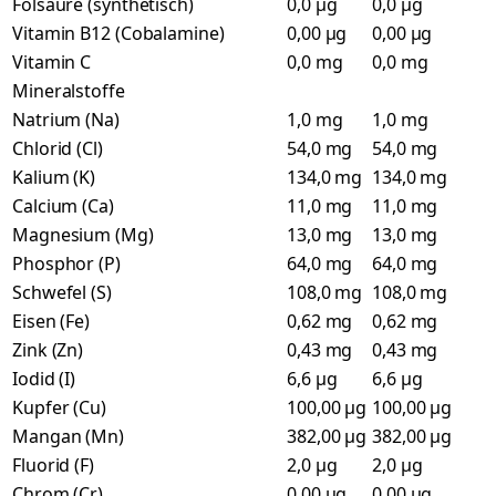
Folsäure (synthetisch)
0,0 µg
0,0 µg
Vitamin B12 (Cobalamine)
0,00 µg
0,00 µg
Vitamin C
0,0 mg
0,0 mg
Mineralstoffe
Natrium (Na)
1,0 mg
1,0 mg
Chlorid (Cl)
54,0 mg
54,0 mg
Kalium (K)
134,0 mg
134,0 mg
Calcium (Ca)
11,0 mg
11,0 mg
Magnesium (Mg)
13,0 mg
13,0 mg
Phosphor (P)
64,0 mg
64,0 mg
Schwefel (S)
108,0 mg
108,0 mg
Eisen (Fe)
0,62 mg
0,62 mg
Zink (Zn)
0,43 mg
0,43 mg
Iodid (I)
6,6 µg
6,6 µg
Kupfer (Cu)
100,00 µg
100,00 µg
Mangan (Mn)
382,00 µg
382,00 µg
Fluorid (F)
2,0 µg
2,0 µg
Chrom (Cr)
0,00 µg
0,00 µg