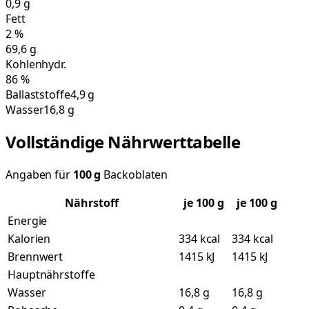
0,9
g
Fett
2
%
69,6
g
Kohlenhydr.
86
%
Ballaststoffe
4,9 g
Wasser
16,8 g
Vollständige Nährwerttabelle
Angaben für
100
g
Backoblaten
Nährstoff
je
100
g
je 100 g
Energie
Kalorien
334 kcal
334 kcal
Brennwert
1415 kJ
1415 kJ
Hauptnährstoffe
Wasser
16,8 g
16,8 g