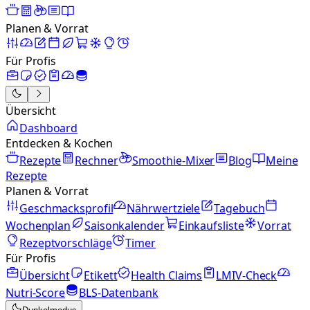
Planen & Vorrat
Für Profis
Übersicht
Dashboard
Entdecken & Kochen
Rezepte
Rechner
Smoothie-Mixer
Blog
Meine
Rezepte
Planen & Vorrat
Geschmacksprofil
Nährwertziele
Tagebuch
Wochenplan
Saisonkalender
Einkaufsliste
Vorrat
Rezeptvorschläge
Timer
Für Profis
Übersicht
Etikett
Health Claims
LMIV-Check
Nutri-Score
BLS-Datenbank