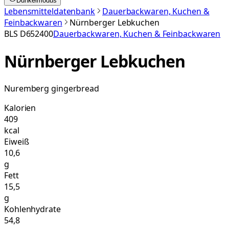
Dunkelmodus
Lebensmitteldatenbank
Dauerbackwaren, Kuchen &
Feinbackwaren
Nürnberger Lebkuchen
BLS
D652400
Dauerbackwaren, Kuchen & Feinbackwaren
Nürnberger Lebkuchen
Nuremberg gingerbread
Kalorien
409
kcal
Eiweiß
10,6
g
Fett
15,5
g
Kohlenhydrate
54,8