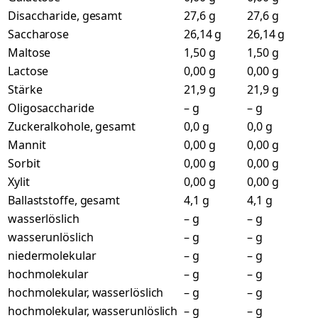
Disaccharide, gesamt
27,6 g
27,6 g
Saccharose
26,14 g
26,14 g
Maltose
1,50 g
1,50 g
Lactose
0,00 g
0,00 g
Stärke
21,9 g
21,9 g
Oligosaccharide
– g
– g
Zuckeralkohole, gesamt
0,0 g
0,0 g
Mannit
0,00 g
0,00 g
Sorbit
0,00 g
0,00 g
Xylit
0,00 g
0,00 g
Ballaststoffe, gesamt
4,1 g
4,1 g
wasserlöslich
– g
– g
wasserunlöslich
– g
– g
niedermolekular
– g
– g
hochmolekular
– g
– g
hochmolekular, wasserlöslich
– g
– g
hochmolekular, wasserunlöslich
– g
– g