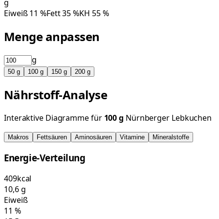
g
Eiweiß
11
%
Fett
35
%
KH
55
%
Menge anpassen
g
50
g
100
g
150
g
200
g
Nährstoff-Analyse
Interaktive Diagramme für
100
g
Nürnberger Lebkuchen
Makros
Fettsäuren
Aminosäuren
Vitamine
Mineralstoffe
Energie-Verteilung
409
kcal
10,6
g
Eiweiß
11
%