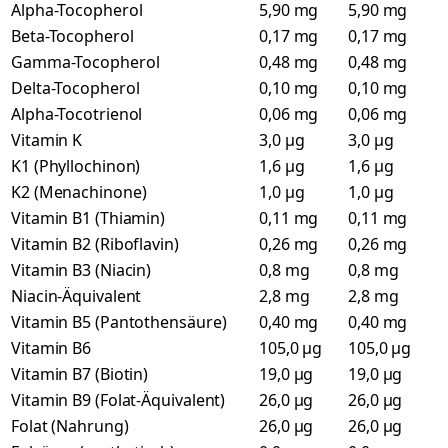
Alpha-Tocopherol
5,90 mg
5,90 mg
Beta-Tocopherol
0,17 mg
0,17 mg
Gamma-Tocopherol
0,48 mg
0,48 mg
Delta-Tocopherol
0,10 mg
0,10 mg
Alpha-Tocotrienol
0,06 mg
0,06 mg
Vitamin K
3,0 µg
3,0 µg
K1 (Phyllochinon)
1,6 µg
1,6 µg
K2 (Menachinone)
1,0 µg
1,0 µg
Vitamin B1 (Thiamin)
0,11 mg
0,11 mg
Vitamin B2 (Riboflavin)
0,26 mg
0,26 mg
Vitamin B3 (Niacin)
0,8 mg
0,8 mg
Niacin-Äquivalent
2,8 mg
2,8 mg
Vitamin B5 (Pantothensäure)
0,40 mg
0,40 mg
Vitamin B6
105,0 µg
105,0 µg
Vitamin B7 (Biotin)
19,0 µg
19,0 µg
Vitamin B9 (Folat-Äquivalent)
26,0 µg
26,0 µg
Folat (Nahrung)
26,0 µg
26,0 µg