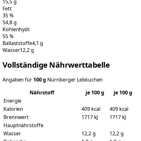
15,5
g
Fett
35
%
54,8
g
Kohlenhydr.
55
%
Ballaststoffe
4,1 g
Wasser
12,2 g
Vollständige Nährwerttabelle
Angaben für
100
g
Nürnberger Lebkuchen
Nährstoff
je
100
g
je 100 g
Energie
Kalorien
409 kcal
409 kcal
Brennwert
1717 kJ
1717 kJ
Hauptnährstoffe
Wasser
12,2 g
12,2 g