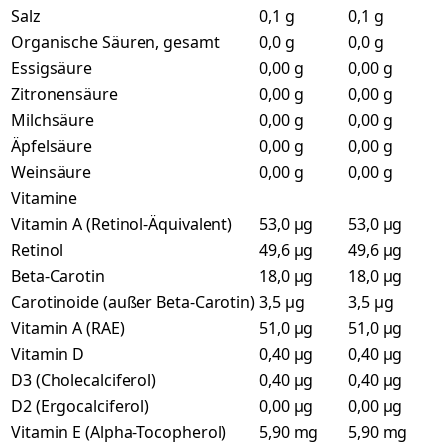
Salz
0,1 g
0,1 g
Organische Säuren, gesamt
0,0 g
0,0 g
Essigsäure
0,00 g
0,00 g
Zitronensäure
0,00 g
0,00 g
Milchsäure
0,00 g
0,00 g
Äpfelsäure
0,00 g
0,00 g
Weinsäure
0,00 g
0,00 g
Vitamine
Vitamin A (Retinol-Äquivalent)
53,0 µg
53,0 µg
Retinol
49,6 µg
49,6 µg
Beta-Carotin
18,0 µg
18,0 µg
Carotinoide (außer Beta-Carotin)
3,5 µg
3,5 µg
Vitamin A (RAE)
51,0 µg
51,0 µg
Vitamin D
0,40 µg
0,40 µg
D3 (Cholecalciferol)
0,40 µg
0,40 µg
D2 (Ergocalciferol)
0,00 µg
0,00 µg
Vitamin E (Alpha-Tocopherol)
5,90 mg
5,90 mg