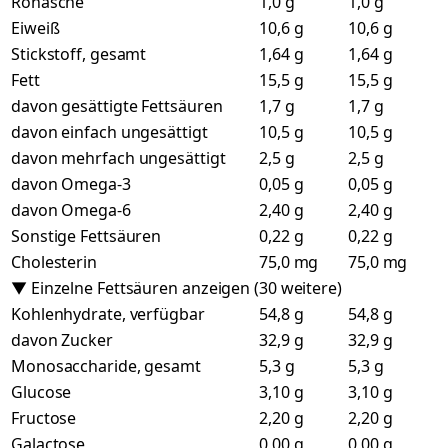
Rohasche
1,0 g
1,0 g
Eiweiß
10,6 g
10,6 g
Stickstoff, gesamt
1,64 g
1,64 g
Fett
15,5 g
15,5 g
davon gesättigte Fettsäuren
1,7 g
1,7 g
davon einfach ungesättigt
10,5 g
10,5 g
davon mehrfach ungesättigt
2,5 g
2,5 g
davon Omega-3
0,05 g
0,05 g
davon Omega-6
2,40 g
2,40 g
Sonstige Fettsäuren
0,22 g
0,22 g
Cholesterin
75,0 mg
75,0 mg
▼ Einzelne Fettsäuren anzeigen (30 weitere)
Kohlenhydrate, verfügbar
54,8 g
54,8 g
davon Zucker
32,9 g
32,9 g
Monosaccharide, gesamt
5,3 g
5,3 g
Glucose
3,10 g
3,10 g
Fructose
2,20 g
2,20 g
Galactose
0,00 g
0,00 g