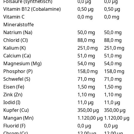
Folsäure (synthetisch)
0,0 µg
0,0 µg
Vitamin B12 (Cobalamine)
0,50 µg
0,50 µg
Vitamin C
0,0 mg
0,0 mg
Mineralstoffe
Natrium (Na)
50,0 mg
50,0 mg
Chlorid (Cl)
88,0 mg
88,0 mg
Kalium (K)
251,0 mg
251,0 mg
Calcium (Ca)
51,0 mg
51,0 mg
Magnesium (Mg)
54,0 mg
54,0 mg
Phosphor (P)
158,0 mg
158,0 mg
Schwefel (S)
71,0 mg
71,0 mg
Eisen (Fe)
1,50 mg
1,50 mg
Zink (Zn)
1,10 mg
1,10 mg
Iodid (I)
11,0 µg
11,0 µg
Kupfer (Cu)
350,00 µg
350,00 µg
Mangan (Mn)
1.120,00 µg
1.120,00 µg
Fluorid (F)
0,0 µg
0,0 µg
Chrom (Cr)
12,00 µg
12,00 µg