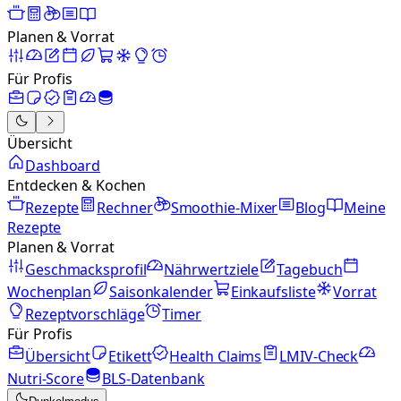
Planen & Vorrat
Für Profis
Übersicht
Dashboard
Entdecken & Kochen
Rezepte
Rechner
Smoothie-Mixer
Blog
Meine
Rezepte
Planen & Vorrat
Geschmacksprofil
Nährwertziele
Tagebuch
Wochenplan
Saisonkalender
Einkaufsliste
Vorrat
Rezeptvorschläge
Timer
Für Profis
Übersicht
Etikett
Health Claims
LMIV-Check
Nutri-Score
BLS-Datenbank