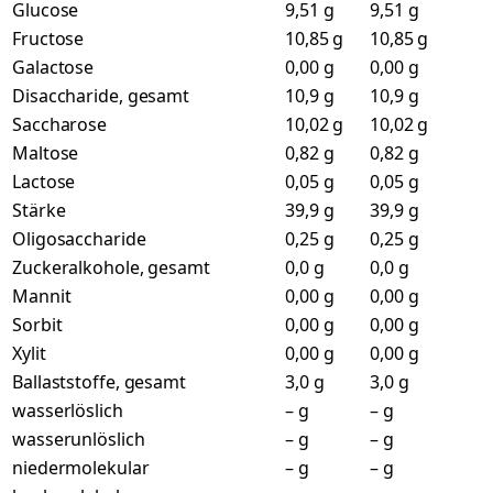
Glucose
9,51 g
9,51 g
Fructose
10,85 g
10,85 g
Galactose
0,00 g
0,00 g
Disaccharide, gesamt
10,9 g
10,9 g
Saccharose
10,02 g
10,02 g
Maltose
0,82 g
0,82 g
Lactose
0,05 g
0,05 g
Stärke
39,9 g
39,9 g
Oligosaccharide
0,25 g
0,25 g
Zuckeralkohole, gesamt
0,0 g
0,0 g
Mannit
0,00 g
0,00 g
Sorbit
0,00 g
0,00 g
Xylit
0,00 g
0,00 g
Ballaststoffe, gesamt
3,0 g
3,0 g
wasserlöslich
– g
– g
wasserunlöslich
– g
– g
niedermolekular
– g
– g