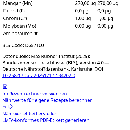
Mangan (Mn)
270,00 µg
270,00 µg
Fluorid (F)
0,0 µg
0,0 µg
Chrom (Cr)
1,00 µg
1,00 µg
Molybdän (Mo)
0,00 µg
0,00 µg
Aminosäuren
▼
BLS-Code:
D657100
Datenquelle:
Max Rubner-Institut (2025):
Bundeslebensmittelschlüssel (BLS), Version 4.0 —
Deutsche Nährstoffdatenbank. Karlsruhe.
DOI:
10.25826/Data20251217-134202-0
Im Rezeptrechner verwenden
Nährwerte für eigene Rezepte berechnen
Nährwertetikett erstellen
LMIV-konformes PDF-Etikett generieren