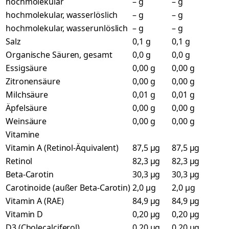
hochmolekular
– g
– g
hochmolekular, wasserlöslich
– g
– g
hochmolekular, wasserunlöslich
– g
– g
Salz
0,1 g
0,1 g
Organische Säuren, gesamt
0,0 g
0,0 g
Essigsäure
0,00 g
0,00 g
Zitronensäure
0,00 g
0,00 g
Milchsäure
0,01 g
0,01 g
Äpfelsäure
0,00 g
0,00 g
Weinsäure
0,00 g
0,00 g
Vitamine
Vitamin A (Retinol-Äquivalent)
87,5 µg
87,5 µg
Retinol
82,3 µg
82,3 µg
Beta-Carotin
30,3 µg
30,3 µg
Carotinoide (außer Beta-Carotin)
2,0 µg
2,0 µg
Vitamin A (RAE)
84,9 µg
84,9 µg
Vitamin D
0,20 µg
0,20 µg
D3 (Cholecalciferol)
0,20 µg
0,20 µg