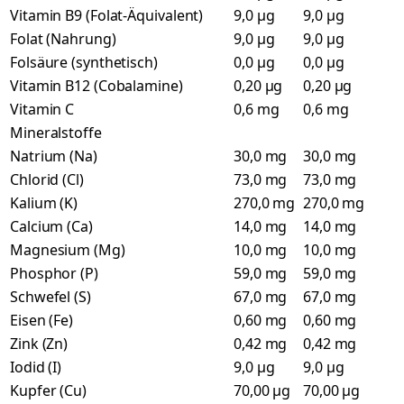
Vitamin B9 (Folat-Äquivalent)
9,0 µg
9,0 µg
Folat (Nahrung)
9,0 µg
9,0 µg
Folsäure (synthetisch)
0,0 µg
0,0 µg
Vitamin B12 (Cobalamine)
0,20 µg
0,20 µg
Vitamin C
0,6 mg
0,6 mg
Mineralstoffe
Natrium (Na)
30,0 mg
30,0 mg
Chlorid (Cl)
73,0 mg
73,0 mg
Kalium (K)
270,0 mg
270,0 mg
Calcium (Ca)
14,0 mg
14,0 mg
Magnesium (Mg)
10,0 mg
10,0 mg
Phosphor (P)
59,0 mg
59,0 mg
Schwefel (S)
67,0 mg
67,0 mg
Eisen (Fe)
0,60 mg
0,60 mg
Zink (Zn)
0,42 mg
0,42 mg
Iodid (I)
9,0 µg
9,0 µg
Kupfer (Cu)
70,00 µg
70,00 µg