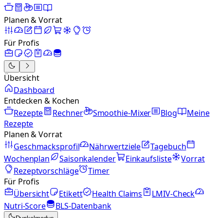
Planen & Vorrat
Für Profis
Übersicht
Dashboard
Entdecken & Kochen
Rezepte
Rechner
Smoothie-Mixer
Blog
Meine
Rezepte
Planen & Vorrat
Geschmacksprofil
Nährwertziele
Tagebuch
Wochenplan
Saisonkalender
Einkaufsliste
Vorrat
Rezeptvorschläge
Timer
Für Profis
Übersicht
Etikett
Health Claims
LMIV-Check
Nutri-Score
BLS-Datenbank