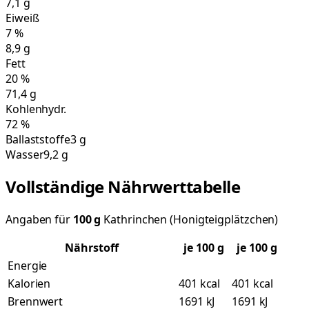
7,1
g
Eiweiß
7
%
8,9
g
Fett
20
%
71,4
g
Kohlenhydr.
72
%
Ballaststoffe
3 g
Wasser
9,2 g
Vollständige Nährwerttabelle
Angaben für
100
g
Kathrinchen (Honigteigplätzchen)
Nährstoff
je
100
g
je 100 g
Energie
Kalorien
401 kcal
401 kcal
Brennwert
1691 kJ
1691 kJ