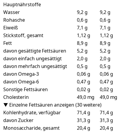
Hauptnährstoffe
Wasser
9,2 g
9,2 g
Rohasche
0,6 g
0,6 g
Eiweiß
7,1 g
7,1 g
Stickstoff, gesamt
1,12 g
1,12 g
Fett
8,9 g
8,9 g
davon gesättigte Fettsäuren
5,2 g
5,2 g
davon einfach ungesättigt
2,0 g
2,0 g
davon mehrfach ungesättigt
0,5 g
0,5 g
davon Omega-3
0,06 g
0,06 g
davon Omega-6
0,47 g
0,47 g
Sonstige Fettsäuren
0,02 g
0,02 g
Cholesterin
49,0 mg
49,0 mg
▼ Einzelne Fettsäuren anzeigen (30 weitere)
Kohlenhydrate, verfügbar
71,4 g
71,4 g
davon Zucker
31,3 g
31,3 g
Monosaccharide, gesamt
20,4 g
20,4 g