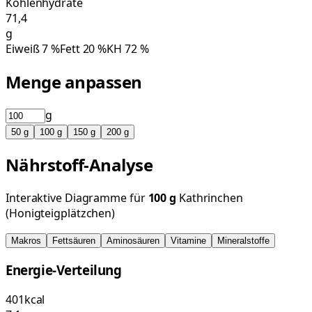
Kohlenhydrate
71,4
g
Eiweiß
7
%
Fett
20
%
KH
72
%
Menge anpassen
g
50
g
100
g
150
g
200
g
Nährstoff-Analyse
Interaktive Diagramme für
100
g
Kathrinchen
(Honigteigplätzchen)
Makros
Fettsäuren
Aminosäuren
Vitamine
Mineralstoffe
Energie-Verteilung
401
kcal