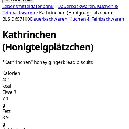
Dunkelmodus
Lebensmitteldatenbank
Dauerbackwaren, Kuchen &
Feinbackwaren
Kathrinchen (Honigteigplätzchen)
BLS
D657100
Dauerbackwaren, Kuchen & Feinbackwaren
Kathrinchen
(Honigteigplätzchen)
"Kathrinchen" honey gingerbread biscuits
Kalorien
401
kcal
Eiweiß
7,1
g
Fett
8,9
g