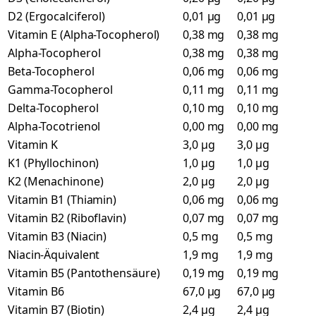
D2 (Ergocalciferol)
0,01 µg
0,01 µg
Vitamin E (Alpha-Tocopherol)
0,38 mg
0,38 mg
Alpha-Tocopherol
0,38 mg
0,38 mg
Beta-Tocopherol
0,06 mg
0,06 mg
Gamma-Tocopherol
0,11 mg
0,11 mg
Delta-Tocopherol
0,10 mg
0,10 mg
Alpha-Tocotrienol
0,00 mg
0,00 mg
Vitamin K
3,0 µg
3,0 µg
K1 (Phyllochinon)
1,0 µg
1,0 µg
K2 (Menachinone)
2,0 µg
2,0 µg
Vitamin B1 (Thiamin)
0,06 mg
0,06 mg
Vitamin B2 (Riboflavin)
0,07 mg
0,07 mg
Vitamin B3 (Niacin)
0,5 mg
0,5 mg
Niacin-Äquivalent
1,9 mg
1,9 mg
Vitamin B5 (Pantothensäure)
0,19 mg
0,19 mg
Vitamin B6
67,0 µg
67,0 µg
Vitamin B7 (Biotin)
2,4 µg
2,4 µg