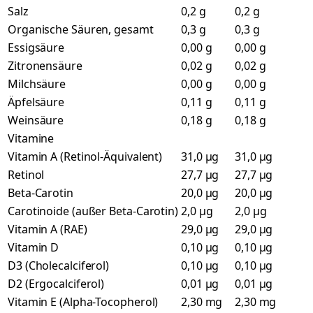
Salz
0,2 g
0,2 g
Organische Säuren, gesamt
0,3 g
0,3 g
Essigsäure
0,00 g
0,00 g
Zitronensäure
0,02 g
0,02 g
Milchsäure
0,00 g
0,00 g
Äpfelsäure
0,11 g
0,11 g
Weinsäure
0,18 g
0,18 g
Vitamine
Vitamin A (Retinol-Äquivalent)
31,0 µg
31,0 µg
Retinol
27,7 µg
27,7 µg
Beta-Carotin
20,0 µg
20,0 µg
Carotinoide (außer Beta-Carotin)
2,0 µg
2,0 µg
Vitamin A (RAE)
29,0 µg
29,0 µg
Vitamin D
0,10 µg
0,10 µg
D3 (Cholecalciferol)
0,10 µg
0,10 µg
D2 (Ergocalciferol)
0,01 µg
0,01 µg
Vitamin E (Alpha-Tocopherol)
2,30 mg
2,30 mg