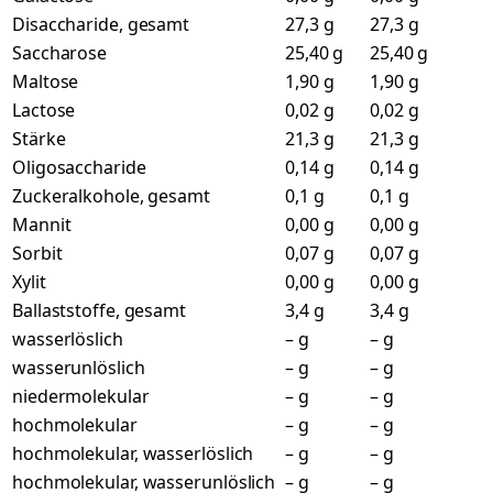
Disaccharide, gesamt
27,3 g
27,3 g
Saccharose
25,40 g
25,40 g
Maltose
1,90 g
1,90 g
Lactose
0,02 g
0,02 g
Stärke
21,3 g
21,3 g
Oligosaccharide
0,14 g
0,14 g
Zuckeralkohole, gesamt
0,1 g
0,1 g
Mannit
0,00 g
0,00 g
Sorbit
0,07 g
0,07 g
Xylit
0,00 g
0,00 g
Ballaststoffe, gesamt
3,4 g
3,4 g
wasserlöslich
– g
– g
wasserunlöslich
– g
– g
niedermolekular
– g
– g
hochmolekular
– g
– g
hochmolekular, wasserlöslich
– g
– g
hochmolekular, wasserunlöslich
– g
– g