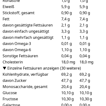
Rohasche
1,0 g
1,0 g
Eiweiß
5,9 g
5,9 g
Stickstoff, gesamt
0,90 g
0,90 g
Fett
7,4 g
7,4 g
davon gesättigte Fettsäuren
2,1 g
2,1 g
davon einfach ungesättigt
3,3 g
3,3 g
davon mehrfach ungesättigt
1,1 g
1,1 g
davon Omega-3
0,01 g
0,01 g
davon Omega-6
1,10 g
1,10 g
Sonstige Fettsäuren
0,04 g
0,04 g
Cholesterin
18,0 mg
18,0 mg
▼ Einzelne Fettsäuren anzeigen (30 weitere)
Kohlenhydrate, verfügbar
69,2 g
69,2 g
davon Zucker
47,7 g
47,7 g
Monosaccharide, gesamt
20,4 g
20,4 g
Glucose
10,10 g
10,10 g
Fructose
10,30 g
10,30 g
Galactose
0,00 g
0,00 g