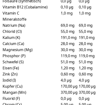
Folsäure (synthetisch)
0,0 µg
0,0 µg
Vitamin B12 (Cobalamine)
0,10 µg
0,10 µg
Vitamin C
1,0 mg
1,0 mg
Mineralstoffe
Natrium (Na)
69,0 mg
69,0 mg
Chlorid (Cl)
55,0 mg
55,0 mg
Kalium (K)
191,0 mg
191,0 mg
Calcium (Ca)
28,0 mg
28,0 mg
Magnesium (Mg)
30,0 mg
30,0 mg
Phosphor (P)
119,0 mg
119,0 mg
Schwefel (S)
51,0 mg
51,0 mg
Eisen (Fe)
1,20 mg
1,20 mg
Zink (Zn)
0,60 mg
0,60 mg
Iodid (I)
4,0 µg
4,0 µg
Kupfer (Cu)
170,00 µg
170,00 µg
Mangan (Mn)
370,00 µg
370,00 µg
Fluorid (F)
0,0 µg
0,0 µg
Chrom (Cr)
5,00 µg
5,00 µg