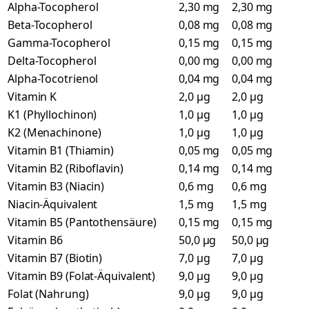
Alpha-Tocopherol
2,30 mg
2,30 mg
Beta-Tocopherol
0,08 mg
0,08 mg
Gamma-Tocopherol
0,15 mg
0,15 mg
Delta-Tocopherol
0,00 mg
0,00 mg
Alpha-Tocotrienol
0,04 mg
0,04 mg
Vitamin K
2,0 µg
2,0 µg
K1 (Phyllochinon)
1,0 µg
1,0 µg
K2 (Menachinone)
1,0 µg
1,0 µg
Vitamin B1 (Thiamin)
0,05 mg
0,05 mg
Vitamin B2 (Riboflavin)
0,14 mg
0,14 mg
Vitamin B3 (Niacin)
0,6 mg
0,6 mg
Niacin-Äquivalent
1,5 mg
1,5 mg
Vitamin B5 (Pantothensäure)
0,15 mg
0,15 mg
Vitamin B6
50,0 µg
50,0 µg
Vitamin B7 (Biotin)
7,0 µg
7,0 µg
Vitamin B9 (Folat-Äquivalent)
9,0 µg
9,0 µg
Folat (Nahrung)
9,0 µg
9,0 µg