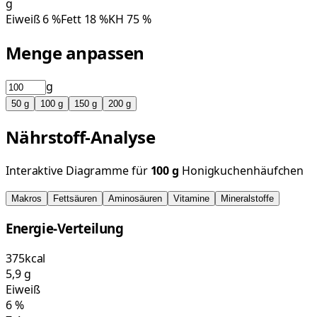
g
Eiweiß
6
%
Fett
18
%
KH
75
%
Menge anpassen
g
50
g
100
g
150
g
200
g
Nährstoff-Analyse
Interaktive Diagramme für
100
g
Honigkuchenhäufchen
Makros
Fettsäuren
Aminosäuren
Vitamine
Mineralstoffe
Energie-Verteilung
375
kcal
5,9
g
Eiweiß
6
%