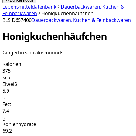
Dunkelmodus
Lebensmitteldatenbank
Dauerbackwaren, Kuchen &
Feinbackwaren
Honigkuchenhäufchen
BLS
D657400
Dauerbackwaren, Kuchen & Feinbackwaren
Honigkuchenhäufchen
Gingerbread cake mounds
Kalorien
375
kcal
Eiweiß
5,9
g
Fett
7,4
g
Kohlenhydrate
69,2