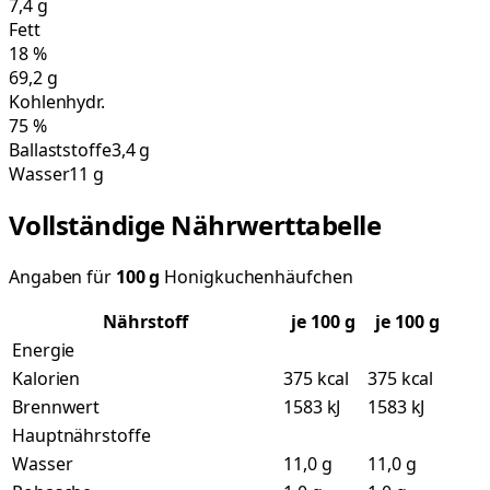
7,4
g
Fett
18
%
69,2
g
Kohlenhydr.
75
%
Ballaststoffe
3,4 g
Wasser
11 g
Vollständige Nährwerttabelle
Angaben für
100
g
Honigkuchenhäufchen
Nährstoff
je
100
g
je 100 g
Energie
Kalorien
375 kcal
375 kcal
Brennwert
1583 kJ
1583 kJ
Hauptnährstoffe
Wasser
11,0 g
11,0 g