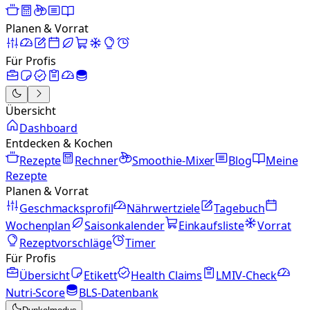
Planen & Vorrat
Für Profis
Übersicht
Dashboard
Entdecken & Kochen
Rezepte
Rechner
Smoothie-Mixer
Blog
Meine
Rezepte
Planen & Vorrat
Geschmacksprofil
Nährwertziele
Tagebuch
Wochenplan
Saisonkalender
Einkaufsliste
Vorrat
Rezeptvorschläge
Timer
Für Profis
Übersicht
Etikett
Health Claims
LMIV-Check
Nutri-Score
BLS-Datenbank