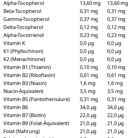
Alpha-Tocopherol
13,60 mg
13,60 mg
Beta-Tocopherol
0,31 mg
0,31 mg
Gamma-Tocopherol
0,37 mg
0,37 mg
Delta-Tocopherol
0,12 mg
0,12 mg
Alpha-Tocotrienol
0,23 mg
0,23 mg
Vitamin K
0,0 µg
0,0 µg
K1 (Phyllochinon)
0,0 µg
0,0 µg
K2 (Menachinone)
0,0 µg
0,0 µg
Vitamin B1 (Thiamin)
0,10 mg
0,10 mg
Vitamin B2 (Riboflavin)
0,61 mg
0,61 mg
Vitamin B3 (Niacin)
1,6 mg
1,6 mg
Niacin-Äquivalent
3,5 mg
3,5 mg
Vitamin B5 (Pantothensäure)
0,31 mg
0,31 mg
Vitamin B6
34,0 µg
34,0 µg
Vitamin B7 (Biotin)
22,0 µg
22,0 µg
Vitamin B9 (Folat-Äquivalent)
21,0 µg
21,0 µg
Folat (Nahrung)
21,0 µg
21,0 µg