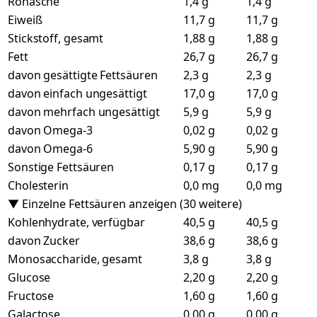
Rohasche
1,4 g
1,4 g
Eiweiß
11,7 g
11,7 g
Stickstoff, gesamt
1,88 g
1,88 g
Fett
26,7 g
26,7 g
davon gesättigte Fettsäuren
2,3 g
2,3 g
davon einfach ungesättigt
17,0 g
17,0 g
davon mehrfach ungesättigt
5,9 g
5,9 g
davon Omega-3
0,02 g
0,02 g
davon Omega-6
5,90 g
5,90 g
Sonstige Fettsäuren
0,17 g
0,17 g
Cholesterin
0,0 mg
0,0 mg
▼ Einzelne Fettsäuren anzeigen (30 weitere)
Kohlenhydrate, verfügbar
40,5 g
40,5 g
davon Zucker
38,6 g
38,6 g
Monosaccharide, gesamt
3,8 g
3,8 g
Glucose
2,20 g
2,20 g
Fructose
1,60 g
1,60 g
Galactose
0,00 g
0,00 g