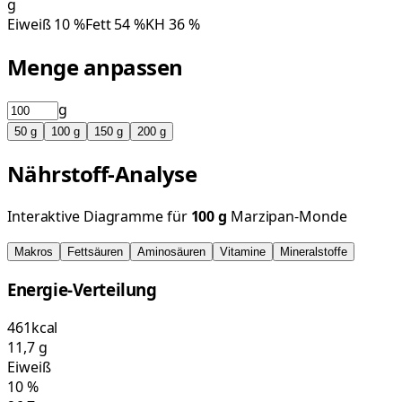
g
Eiweiß
10
%
Fett
54
%
KH
36
%
Menge anpassen
g
50
g
100
g
150
g
200
g
Nährstoff-Analyse
Interaktive Diagramme für
100
g
Marzipan-Monde
Makros
Fettsäuren
Aminosäuren
Vitamine
Mineralstoffe
Energie-Verteilung
461
kcal
11,7
g
Eiweiß
10
%