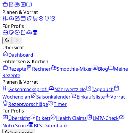
Planen & Vorrat
Für Profis
Übersicht
Dashboard
Entdecken & Kochen
Rezepte
Rechner
Smoothie-Mixer
Blog
Meine
Rezepte
Planen & Vorrat
Geschmacksprofil
Nährwertziele
Tagebuch
Wochenplan
Saisonkalender
Einkaufsliste
Vorrat
Rezeptvorschläge
Timer
Für Profis
Übersicht
Etikett
Health Claims
LMIV-Check
Nutri-Score
BLS-Datenbank