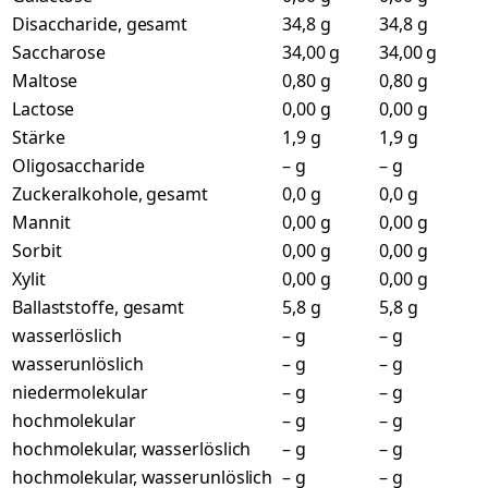
Disaccharide, gesamt
34,8 g
34,8 g
Saccharose
34,00 g
34,00 g
Maltose
0,80 g
0,80 g
Lactose
0,00 g
0,00 g
Stärke
1,9 g
1,9 g
Oligosaccharide
– g
– g
Zuckeralkohole, gesamt
0,0 g
0,0 g
Mannit
0,00 g
0,00 g
Sorbit
0,00 g
0,00 g
Xylit
0,00 g
0,00 g
Ballaststoffe, gesamt
5,8 g
5,8 g
wasserlöslich
– g
– g
wasserunlöslich
– g
– g
niedermolekular
– g
– g
hochmolekular
– g
– g
hochmolekular, wasserlöslich
– g
– g
hochmolekular, wasserunlöslich
– g
– g