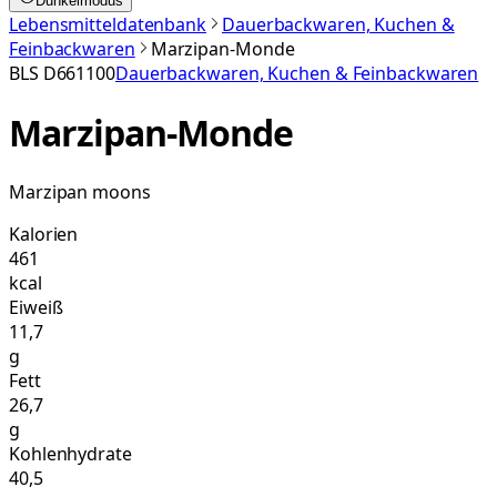
Dunkelmodus
Lebensmitteldatenbank
Dauerbackwaren, Kuchen &
Feinbackwaren
Marzipan-Monde
BLS
D661100
Dauerbackwaren, Kuchen & Feinbackwaren
Marzipan-Monde
Marzipan moons
Kalorien
461
kcal
Eiweiß
11,7
g
Fett
26,7
g
Kohlenhydrate
40,5