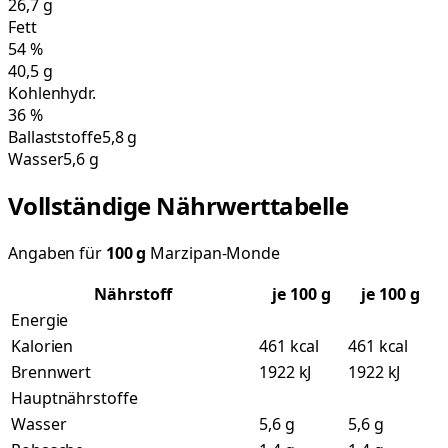
26,7
g
Fett
54
%
40,5
g
Kohlenhydr.
36
%
Ballaststoffe
5,8 g
Wasser
5,6 g
Vollständige Nährwerttabelle
Angaben für
100
g
Marzipan-Monde
Nährstoff
je
100
g
je 100 g
Energie
Kalorien
461 kcal
461 kcal
Brennwert
1922 kJ
1922 kJ
Hauptnährstoffe
Wasser
5,6 g
5,6 g