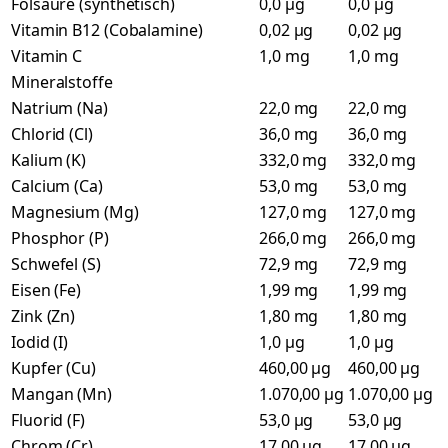
Folsäure (synthetisch)
0,0 µg
0,0 µg
Vitamin B12 (Cobalamine)
0,02 µg
0,02 µg
Vitamin C
1,0 mg
1,0 mg
Mineralstoffe
Natrium (Na)
22,0 mg
22,0 mg
Chlorid (Cl)
36,0 mg
36,0 mg
Kalium (K)
332,0 mg
332,0 mg
Calcium (Ca)
53,0 mg
53,0 mg
Magnesium (Mg)
127,0 mg
127,0 mg
Phosphor (P)
266,0 mg
266,0 mg
Schwefel (S)
72,9 mg
72,9 mg
Eisen (Fe)
1,99 mg
1,99 mg
Zink (Zn)
1,80 mg
1,80 mg
Iodid (I)
1,0 µg
1,0 µg
Kupfer (Cu)
460,00 µg
460,00 µg
Mangan (Mn)
1.070,00 µg
1.070,00 µg
Fluorid (F)
53,0 µg
53,0 µg
Chrom (Cr)
17,00 µg
17,00 µg