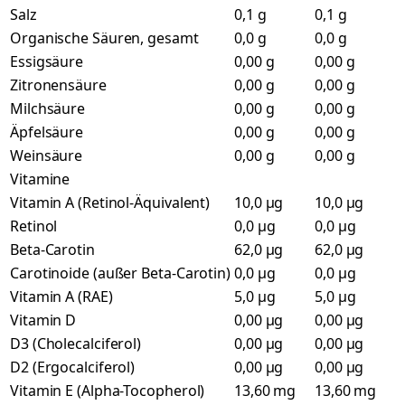
Salz
0,1 g
0,1 g
Organische Säuren, gesamt
0,0 g
0,0 g
Essigsäure
0,00 g
0,00 g
Zitronensäure
0,00 g
0,00 g
Milchsäure
0,00 g
0,00 g
Äpfelsäure
0,00 g
0,00 g
Weinsäure
0,00 g
0,00 g
Vitamine
Vitamin A (Retinol-Äquivalent)
10,0 µg
10,0 µg
Retinol
0,0 µg
0,0 µg
Beta-Carotin
62,0 µg
62,0 µg
Carotinoide (außer Beta-Carotin)
0,0 µg
0,0 µg
Vitamin A (RAE)
5,0 µg
5,0 µg
Vitamin D
0,00 µg
0,00 µg
D3 (Cholecalciferol)
0,00 µg
0,00 µg
D2 (Ergocalciferol)
0,00 µg
0,00 µg
Vitamin E (Alpha-Tocopherol)
13,60 mg
13,60 mg