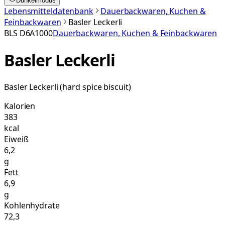
Dunkelmodus
Lebensmitteldatenbank
Dauerbackwaren, Kuchen &
Feinbackwaren
Basler Leckerli
BLS
D6A1000
Dauerbackwaren, Kuchen & Feinbackwaren
Basler Leckerli
Basler Leckerli (hard spice biscuit)
Kalorien
383
kcal
Eiweiß
6,2
g
Fett
6,9
g
Kohlenhydrate
72,3