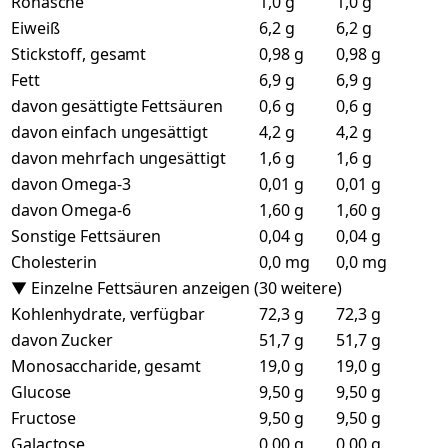
Rohasche
1,0 g
1,0 g
Eiweiß
6,2 g
6,2 g
Stickstoff, gesamt
0,98 g
0,98 g
Fett
6,9 g
6,9 g
davon gesättigte Fettsäuren
0,6 g
0,6 g
davon einfach ungesättigt
4,2 g
4,2 g
davon mehrfach ungesättigt
1,6 g
1,6 g
davon Omega-3
0,01 g
0,01 g
davon Omega-6
1,60 g
1,60 g
Sonstige Fettsäuren
0,04 g
0,04 g
Cholesterin
0,0 mg
0,0 mg
▼ Einzelne Fettsäuren anzeigen (30 weitere)
Kohlenhydrate, verfügbar
72,3 g
72,3 g
davon Zucker
51,7 g
51,7 g
Monosaccharide, gesamt
19,0 g
19,0 g
Glucose
9,50 g
9,50 g
Fructose
9,50 g
9,50 g
Galactose
0,00 g
0,00 g