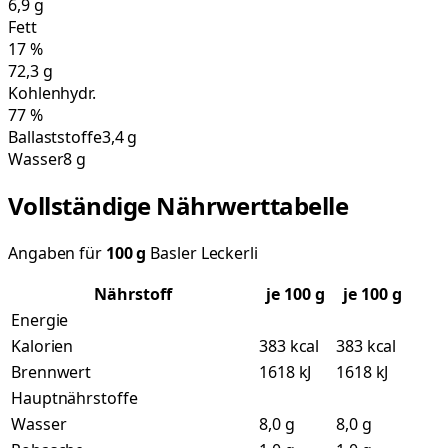
6,9
g
Fett
17
%
72,3
g
Kohlenhydr.
77
%
Ballaststoffe
3,4 g
Wasser
8 g
Vollständige Nährwerttabelle
Angaben für
100
g
Basler Leckerli
Nährstoff
je
100
g
je 100 g
Energie
Kalorien
383 kcal
383 kcal
Brennwert
1618 kJ
1618 kJ
Hauptnährstoffe
Wasser
8,0 g
8,0 g