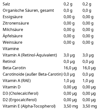
Salz
0,2 g
0,2 g
Organische Säuren, gesamt
0,0 g
0,0 g
Essigsäure
0,00 g
0,00 g
Zitronensäure
0,00 g
0,00 g
Milchsäure
0,00 g
0,00 g
Äpfelsäure
0,00 g
0,00 g
Weinsäure
0,00 g
0,00 g
Vitamine
Vitamin A (Retinol-Äquivalent)
3,0 µg
3,0 µg
Retinol
0,0 µg
0,0 µg
Beta-Carotin
16,0 µg
16,0 µg
Carotinoide (außer Beta-Carotin)
0,0 µg
0,0 µg
Vitamin A (RAE)
1,0 µg
1,0 µg
Vitamin D
0,00 µg
0,00 µg
D3 (Cholecalciferol)
0,00 µg
0,00 µg
D2 (Ergocalciferol)
0,00 µg
0,00 µg
Vitamin E (Alpha-Tocopherol)
3,50 mg
3,50 mg