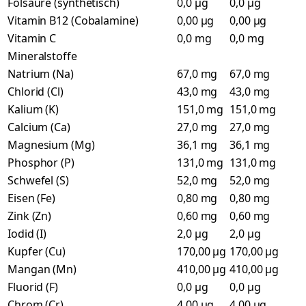
Folsäure (synthetisch)
0,0 µg
0,0 µg
Vitamin B12 (Cobalamine)
0,00 µg
0,00 µg
Vitamin C
0,0 mg
0,0 mg
Mineralstoffe
Natrium (Na)
67,0 mg
67,0 mg
Chlorid (Cl)
43,0 mg
43,0 mg
Kalium (K)
151,0 mg
151,0 mg
Calcium (Ca)
27,0 mg
27,0 mg
Magnesium (Mg)
36,1 mg
36,1 mg
Phosphor (P)
131,0 mg
131,0 mg
Schwefel (S)
52,0 mg
52,0 mg
Eisen (Fe)
0,80 mg
0,80 mg
Zink (Zn)
0,60 mg
0,60 mg
Iodid (I)
2,0 µg
2,0 µg
Kupfer (Cu)
170,00 µg
170,00 µg
Mangan (Mn)
410,00 µg
410,00 µg
Fluorid (F)
0,0 µg
0,0 µg
Chrom (Cr)
4,00 µg
4,00 µg