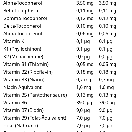
Alpha-Tocopherol
3,50 mg
3,50 mg
Beta-Tocopherol
0,11 mg
0,11 mg
Gamma-Tocopherol
0,12 mg
0,12 mg
Delta-Tocopherol
0,10 mg
0,10 mg
Alpha-Tocotrienol
0,06 mg
0,06 mg
Vitamin K
0,1 µg
0,1 µg
K1 (Phyllochinon)
0,1 µg
0,1 µg
K2 (Menachinone)
0,0 µg
0,0 µg
Vitamin B1 (Thiamin)
0,05 mg
0,05 mg
Vitamin B2 (Riboflavin)
0,18 mg
0,18 mg
Vitamin B3 (Niacin)
0,7 mg
0,7 mg
Niacin-Äquivalent
1,6 mg
1,6 mg
Vitamin B5 (Pantothensäure)
0,13 mg
0,13 mg
Vitamin B6
39,0 µg
39,0 µg
Vitamin B7 (Biotin)
9,0 µg
9,0 µg
Vitamin B9 (Folat-Äquivalent)
7,0 µg
7,0 µg
Folat (Nahrung)
7,0 µg
7,0 µg