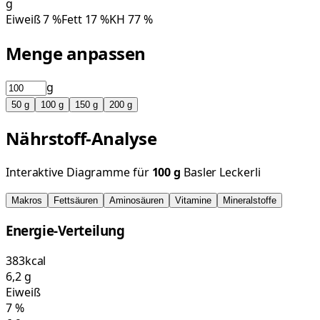
g
Eiweiß
7
%
Fett
17
%
KH
77
%
Menge anpassen
g
50
g
100
g
150
g
200
g
Nährstoff-Analyse
Interaktive Diagramme für
100
g
Basler Leckerli
Makros
Fettsäuren
Aminosäuren
Vitamine
Mineralstoffe
Energie-Verteilung
383
kcal
6,2
g
Eiweiß
7
%