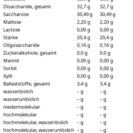
Disaccharide, gesamt
32,7 g
32,7 g
Saccharose
30,49 g
30,49 g
Maltose
2,20 g
2,20 g
Lactose
0,00 g
0,00 g
Stärke
20,4 g
20,4 g
Oligosaccharide
0,16 g
0,16 g
Zuckeralkohole, gesamt
0,0 g
0,0 g
Mannit
0,00 g
0,00 g
Sorbit
0,00 g
0,00 g
Xylit
0,00 g
0,00 g
Ballaststoffe, gesamt
3,4 g
3,4 g
wasserlöslich
– g
– g
wasserunlöslich
– g
– g
niedermolekular
– g
– g
hochmolekular
– g
– g
hochmolekular, wasserlöslich
– g
– g
hochmolekular, wasserunlöslich
– g
– g