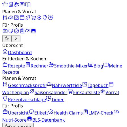
Planen & Vorrat
Für Profis
Übersicht
Dashboard
Entdecken & Kochen
Rezepte
Rechner
Smoothie-Mixer
Blog
Meine
Rezepte
Planen & Vorrat
Geschmacksprofil
Nährwertziele
Tagebuch
Wochenplan
Saisonkalender
Einkaufsliste
Vorrat
Rezeptvorschläge
Timer
Für Profis
Übersicht
Etikett
Health Claims
LMIV-Check
Nutri-Score
BLS-Datenbank