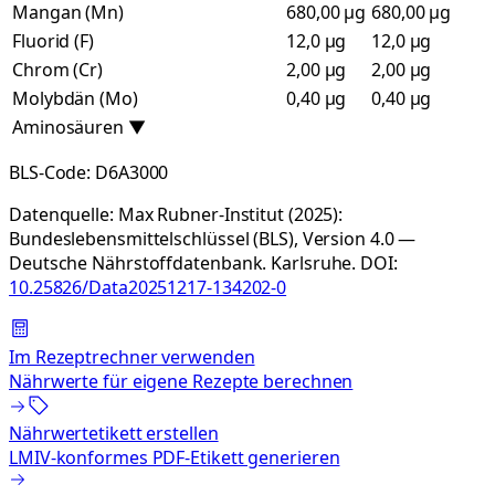
Mangan (Mn)
680,00 µg
680,00 µg
Fluorid (F)
12,0 µg
12,0 µg
Chrom (Cr)
2,00 µg
2,00 µg
Molybdän (Mo)
0,40 µg
0,40 µg
Aminosäuren
▼
BLS-Code:
D6A3000
Datenquelle:
Max Rubner-Institut (2025):
Bundeslebensmittelschlüssel (BLS), Version 4.0 —
Deutsche Nährstoffdatenbank. Karlsruhe.
DOI:
10.25826/Data20251217-134202-0
Im Rezeptrechner verwenden
Nährwerte für eigene Rezepte berechnen
Nährwertetikett erstellen
LMIV-konformes PDF-Etikett generieren