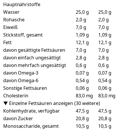
Hauptnährstoffe
Wasser
25,0 g
25,0 g
Rohasche
2,0 g
2,0 g
Eiweiß
7,0 g
7,0 g
Stickstoff, gesamt
1,09 g
1,09 g
Fett
12,1 g
12,1 g
davon gesättigte Fettsäuren
7,0 g
7,0 g
davon einfach ungesättigt
2,8 g
2,8 g
davon mehrfach ungesättigt
0,6 g
0,6 g
davon Omega-3
0,07 g
0,07 g
davon Omega-6
0,54 g
0,54 g
Sonstige Fettsäuren
0,06 g
0,06 g
Cholesterin
83,0 mg
83,0 mg
▼ Einzelne Fettsäuren anzeigen (30 weitere)
Kohlenhydrate, verfügbar
47,5 g
47,5 g
davon Zucker
20,8 g
20,8 g
Monosaccharide, gesamt
10,5 g
10,5 g