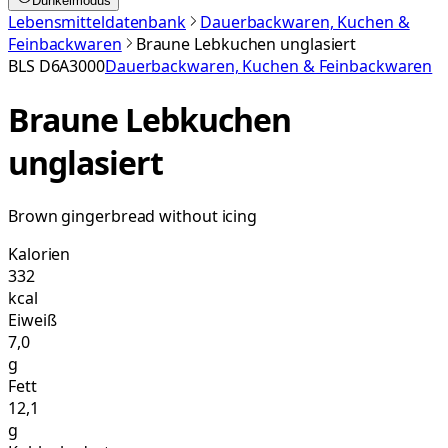
Dunkelmodus
Lebensmitteldatenbank
Dauerbackwaren, Kuchen &
Feinbackwaren
Braune Lebkuchen unglasiert
BLS
D6A3000
Dauerbackwaren, Kuchen & Feinbackwaren
Braune Lebkuchen
unglasiert
Brown gingerbread without icing
Kalorien
332
kcal
Eiweiß
7,0
g
Fett
12,1
g