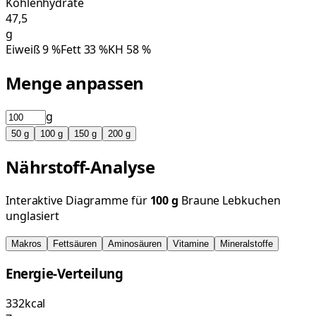
Kohlenhydrate
47,5
g
Eiweiß
9
%
Fett
33
%
KH
58
%
Menge anpassen
g
50
g
100
g
150
g
200
g
Nährstoff-Analyse
Interaktive Diagramme für
100
g
Braune Lebkuchen
unglasiert
Makros
Fettsäuren
Aminosäuren
Vitamine
Mineralstoffe
Energie-Verteilung
332
kcal