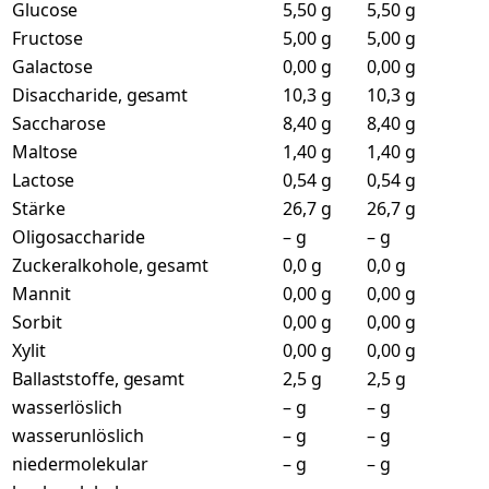
Glucose
5,50 g
5,50 g
Fructose
5,00 g
5,00 g
Galactose
0,00 g
0,00 g
Disaccharide, gesamt
10,3 g
10,3 g
Saccharose
8,40 g
8,40 g
Maltose
1,40 g
1,40 g
Lactose
0,54 g
0,54 g
Stärke
26,7 g
26,7 g
Oligosaccharide
– g
– g
Zuckeralkohole, gesamt
0,0 g
0,0 g
Mannit
0,00 g
0,00 g
Sorbit
0,00 g
0,00 g
Xylit
0,00 g
0,00 g
Ballaststoffe, gesamt
2,5 g
2,5 g
wasserlöslich
– g
– g
wasserunlöslich
– g
– g
niedermolekular
– g
– g