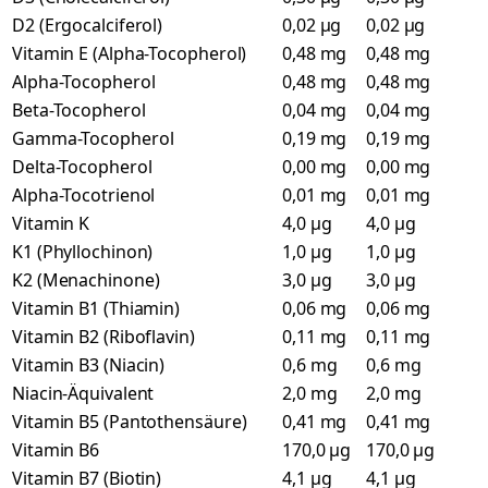
D2 (Ergocalciferol)
0,02 µg
0,02 µg
Vitamin E (Alpha-Tocopherol)
0,48 mg
0,48 mg
Alpha-Tocopherol
0,48 mg
0,48 mg
Beta-Tocopherol
0,04 mg
0,04 mg
Gamma-Tocopherol
0,19 mg
0,19 mg
Delta-Tocopherol
0,00 mg
0,00 mg
Alpha-Tocotrienol
0,01 mg
0,01 mg
Vitamin K
4,0 µg
4,0 µg
K1 (Phyllochinon)
1,0 µg
1,0 µg
K2 (Menachinone)
3,0 µg
3,0 µg
Vitamin B1 (Thiamin)
0,06 mg
0,06 mg
Vitamin B2 (Riboflavin)
0,11 mg
0,11 mg
Vitamin B3 (Niacin)
0,6 mg
0,6 mg
Niacin-Äquivalent
2,0 mg
2,0 mg
Vitamin B5 (Pantothensäure)
0,41 mg
0,41 mg
Vitamin B6
170,0 µg
170,0 µg
Vitamin B7 (Biotin)
4,1 µg
4,1 µg