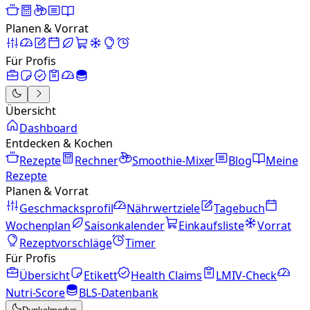
Planen & Vorrat
Für Profis
Übersicht
Dashboard
Entdecken & Kochen
Rezepte
Rechner
Smoothie-Mixer
Blog
Meine
Rezepte
Planen & Vorrat
Geschmacksprofil
Nährwertziele
Tagebuch
Wochenplan
Saisonkalender
Einkaufsliste
Vorrat
Rezeptvorschläge
Timer
Für Profis
Übersicht
Etikett
Health Claims
LMIV-Check
Nutri-Score
BLS-Datenbank