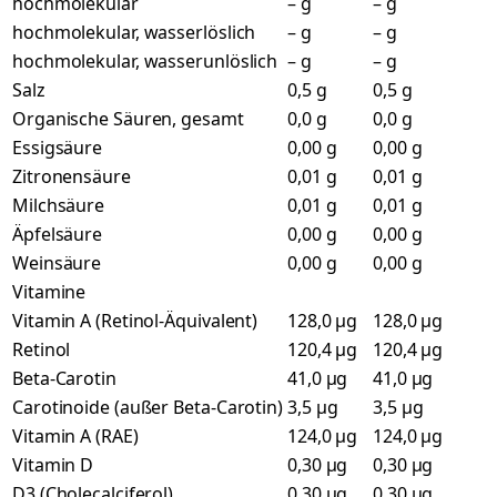
hochmolekular
– g
– g
hochmolekular, wasserlöslich
– g
– g
hochmolekular, wasserunlöslich
– g
– g
Salz
0,5 g
0,5 g
Organische Säuren, gesamt
0,0 g
0,0 g
Essigsäure
0,00 g
0,00 g
Zitronensäure
0,01 g
0,01 g
Milchsäure
0,01 g
0,01 g
Äpfelsäure
0,00 g
0,00 g
Weinsäure
0,00 g
0,00 g
Vitamine
Vitamin A (Retinol-Äquivalent)
128,0 µg
128,0 µg
Retinol
120,4 µg
120,4 µg
Beta-Carotin
41,0 µg
41,0 µg
Carotinoide (außer Beta-Carotin)
3,5 µg
3,5 µg
Vitamin A (RAE)
124,0 µg
124,0 µg
Vitamin D
0,30 µg
0,30 µg
D3 (Cholecalciferol)
0,30 µg
0,30 µg