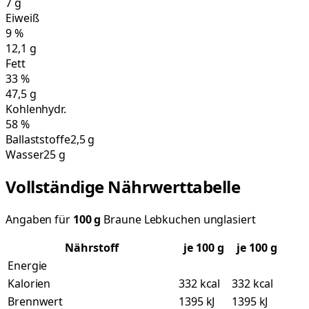
7
g
Eiweiß
9
%
12,1
g
Fett
33
%
47,5
g
Kohlenhydr.
58
%
Ballaststoffe
2,5 g
Wasser
25 g
Vollständige Nährwerttabelle
Angaben für
100
g
Braune Lebkuchen unglasiert
Nährstoff
je
100
g
je 100 g
Energie
Kalorien
332 kcal
332 kcal
Brennwert
1395 kJ
1395 kJ