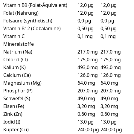
Vitamin B9 (Folat-Äquivalent)
12,0 µg
12,0 µg
Folat (Nahrung)
12,0 µg
12,0 µg
Folsäure (synthetisch)
0,0 µg
0,0 µg
Vitamin B12 (Cobalamine)
0,50 µg
0,50 µg
Vitamin C
0,1 mg
0,1 mg
Mineralstoffe
Natrium (Na)
217,0 mg
217,0 mg
Chlorid (Cl)
175,0 mg
175,0 mg
Kalium (K)
493,0 mg
493,0 mg
Calcium (Ca)
126,0 mg
126,0 mg
Magnesium (Mg)
64,0 mg
64,0 mg
Phosphor (P)
207,0 mg
207,0 mg
Schwefel (S)
49,0 mg
49,0 mg
Eisen (Fe)
3,20 mg
3,20 mg
Zink (Zn)
0,60 mg
0,60 mg
Iodid (I)
13,0 µg
13,0 µg
Kupfer (Cu)
240,00 µg
240,00 µg