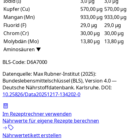
Iodid (I)
3,0 µg
3,0 µg
Kupfer (Cu)
570,00 µg
570,00 µg
Mangan (Mn)
933,00 µg
933,00 µg
Fluorid (F)
29,0 µg
29,0 µg
Chrom (Cr)
30,00 µg
30,00 µg
Molybdän (Mo)
13,80 µg
13,80 µg
Aminosäuren
▼
BLS-Code:
D6A7000
Datenquelle:
Max Rubner-Institut (2025):
Bundeslebensmittelschlüssel (BLS), Version 4.0 —
Deutsche Nährstoffdatenbank. Karlsruhe.
DOI:
10.25826/Data20251217-134202-0
Im Rezeptrechner verwenden
Nährwerte für eigene Rezepte berechnen
Nährwertetikett erstellen