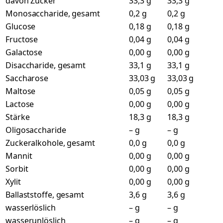
davon Zucker
33,3 g
33,3 g
Monosaccharide, gesamt
0,2 g
0,2 g
Glucose
0,18 g
0,18 g
Fructose
0,04 g
0,04 g
Galactose
0,00 g
0,00 g
Disaccharide, gesamt
33,1 g
33,1 g
Saccharose
33,03 g
33,03 g
Maltose
0,05 g
0,05 g
Lactose
0,00 g
0,00 g
Stärke
18,3 g
18,3 g
Oligosaccharide
– g
– g
Zuckeralkohole, gesamt
0,0 g
0,0 g
Mannit
0,00 g
0,00 g
Sorbit
0,00 g
0,00 g
Xylit
0,00 g
0,00 g
Ballaststoffe, gesamt
3,6 g
3,6 g
wasserlöslich
– g
– g
wasserunlöslich
– g
– g