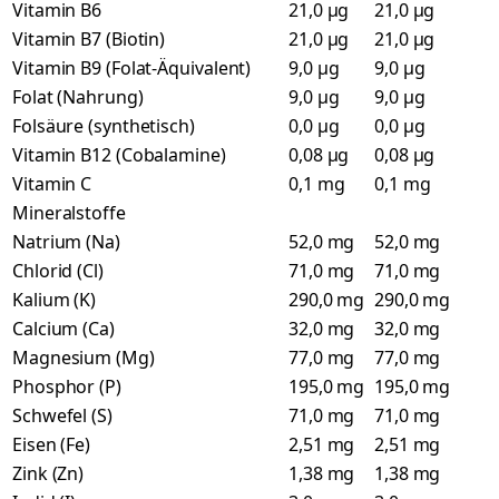
Vitamin B6
21,0 µg
21,0 µg
Vitamin B7 (Biotin)
21,0 µg
21,0 µg
Vitamin B9 (Folat-Äquivalent)
9,0 µg
9,0 µg
Folat (Nahrung)
9,0 µg
9,0 µg
Folsäure (synthetisch)
0,0 µg
0,0 µg
Vitamin B12 (Cobalamine)
0,08 µg
0,08 µg
Vitamin C
0,1 mg
0,1 mg
Mineralstoffe
Natrium (Na)
52,0 mg
52,0 mg
Chlorid (Cl)
71,0 mg
71,0 mg
Kalium (K)
290,0 mg
290,0 mg
Calcium (Ca)
32,0 mg
32,0 mg
Magnesium (Mg)
77,0 mg
77,0 mg
Phosphor (P)
195,0 mg
195,0 mg
Schwefel (S)
71,0 mg
71,0 mg
Eisen (Fe)
2,51 mg
2,51 mg
Zink (Zn)
1,38 mg
1,38 mg