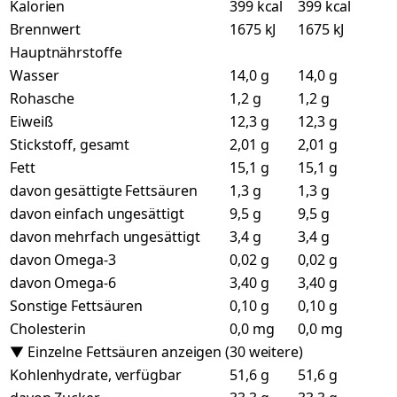
Kalorien
399 kcal
399 kcal
Brennwert
1675 kJ
1675 kJ
Hauptnährstoffe
Wasser
14,0 g
14,0 g
Rohasche
1,2 g
1,2 g
Eiweiß
12,3 g
12,3 g
Stickstoff, gesamt
2,01 g
2,01 g
Fett
15,1 g
15,1 g
davon gesättigte Fettsäuren
1,3 g
1,3 g
davon einfach ungesättigt
9,5 g
9,5 g
davon mehrfach ungesättigt
3,4 g
3,4 g
davon Omega-3
0,02 g
0,02 g
davon Omega-6
3,40 g
3,40 g
Sonstige Fettsäuren
0,10 g
0,10 g
Cholesterin
0,0 mg
0,0 mg
▼ Einzelne Fettsäuren anzeigen (30 weitere)
Kohlenhydrate, verfügbar
51,6 g
51,6 g