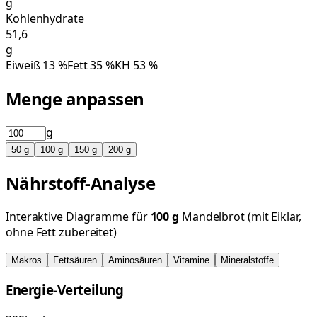
g
Kohlenhydrate
51,6
g
Eiweiß
13
%
Fett
35
%
KH
53
%
Menge anpassen
g
50
g
100
g
150
g
200
g
Nährstoff-Analyse
Interaktive Diagramme für
100
g
Mandelbrot (mit Eiklar,
ohne Fett zubereitet)
Makros
Fettsäuren
Aminosäuren
Vitamine
Mineralstoffe
Energie-Verteilung