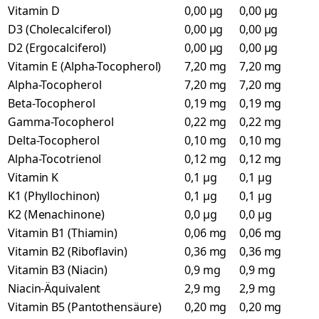
Vitamin D
0,00 µg
0,00 µg
D3 (Cholecalciferol)
0,00 µg
0,00 µg
D2 (Ergocalciferol)
0,00 µg
0,00 µg
Vitamin E (Alpha-Tocopherol)
7,20 mg
7,20 mg
Alpha-Tocopherol
7,20 mg
7,20 mg
Beta-Tocopherol
0,19 mg
0,19 mg
Gamma-Tocopherol
0,22 mg
0,22 mg
Delta-Tocopherol
0,10 mg
0,10 mg
Alpha-Tocotrienol
0,12 mg
0,12 mg
Vitamin K
0,1 µg
0,1 µg
K1 (Phyllochinon)
0,1 µg
0,1 µg
K2 (Menachinone)
0,0 µg
0,0 µg
Vitamin B1 (Thiamin)
0,06 mg
0,06 mg
Vitamin B2 (Riboflavin)
0,36 mg
0,36 mg
Vitamin B3 (Niacin)
0,9 mg
0,9 mg
Niacin-Äquivalent
2,9 mg
2,9 mg
Vitamin B5 (Pantothensäure)
0,20 mg
0,20 mg