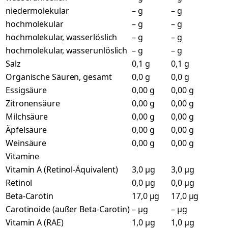
niedermolekular
– g
– g
hochmolekular
– g
– g
hochmolekular, wasserlöslich
– g
– g
hochmolekular, wasserunlöslich
– g
– g
Salz
0,1 g
0,1 g
Organische Säuren, gesamt
0,0 g
0,0 g
Essigsäure
0,00 g
0,00 g
Zitronensäure
0,00 g
0,00 g
Milchsäure
0,00 g
0,00 g
Äpfelsäure
0,00 g
0,00 g
Weinsäure
0,00 g
0,00 g
Vitamine
Vitamin A (Retinol-Äquivalent)
3,0 µg
3,0 µg
Retinol
0,0 µg
0,0 µg
Beta-Carotin
17,0 µg
17,0 µg
Carotinoide (außer Beta-Carotin)
– µg
– µg
Vitamin A (RAE)
1,0 µg
1,0 µg