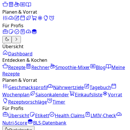
Planen & Vorrat
Für Profis
Übersicht
Dashboard
Entdecken & Kochen
Rezepte
Rechner
Smoothie-Mixer
Blog
Meine
Rezepte
Planen & Vorrat
Geschmacksprofil
Nährwertziele
Tagebuch
Wochenplan
Saisonkalender
Einkaufsliste
Vorrat
Rezeptvorschläge
Timer
Für Profis
Übersicht
Etikett
Health Claims
LMIV-Check
Nutri-Score
BLS-Datenbank