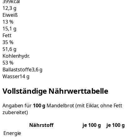
399
kcal
12,3
g
Eiweiß
13
%
15,1
g
Fett
35
%
51,6
g
Kohlenhydr.
53
%
Ballaststoffe
3,6 g
Wasser
14 g
Vollständige Nährwerttabelle
Angaben für
100
g
Mandelbrot (mit Eiklar, ohne Fett
zubereitet)
Nährstoff
je
100
g
je 100 g
Energie