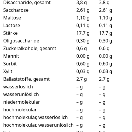
Disaccharide, gesamt
3,8 g
3,8 g
Saccharose
2,61 g
2,61 g
Maltose
1,10 g
1,10 g
Lactose
0,11 g
0,11 g
Stärke
17,7 g
17,7 g
Oligosaccharide
0,30 g
0,30 g
Zuckeralkohole, gesamt
0,6 g
0,6 g
Mannit
0,00 g
0,00 g
Sorbit
0,60 g
0,60 g
Xylit
0,03 g
0,03 g
Ballaststoffe, gesamt
2,7 g
2,7 g
wasserlöslich
– g
– g
wasserunlöslich
– g
– g
niedermolekular
– g
– g
hochmolekular
– g
– g
hochmolekular, wasserlöslich
– g
– g
hochmolekular, wasserunlöslich
– g
– g