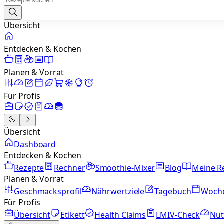
Übersicht
Entdecken & Kochen
Planen & Vorrat
Für Profis
Übersicht
Dashboard
Entdecken & Kochen
Rezepte
Rechner
Smoothie-Mixer
Blog
Meine R
Planen & Vorrat
Geschmacksprofil
Nährwertziele
Tagebuch
Woch
Für Profis
Übersicht
Etikett
Health Claims
LMIV-Check
Nut