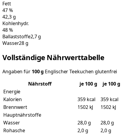
Fett
47
%
42,3
g
Kohlenhydr.
48
%
Ballaststoffe
2,7 g
Wasser
28 g
Vollständige Nährwerttabelle
Angaben für
100
g
Englischer Teekuchen glutenfrei
Nährstoff
je
100
g
je 100 g
Energie
Kalorien
359 kcal
359 kcal
Brennwert
1502 kJ
1502 kJ
Hauptnährstoffe
Wasser
28,0 g
28,0 g
Rohasche
2,0 g
2,0 g