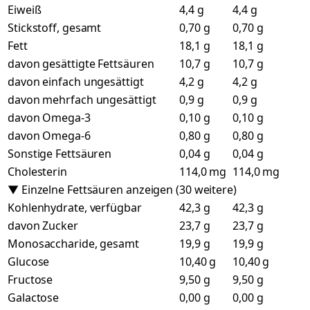
Eiweiß
4,4 g
4,4 g
Stickstoff, gesamt
0,70 g
0,70 g
Fett
18,1 g
18,1 g
davon gesättigte Fettsäuren
10,7 g
10,7 g
davon einfach ungesättigt
4,2 g
4,2 g
davon mehrfach ungesättigt
0,9 g
0,9 g
davon Omega-3
0,10 g
0,10 g
davon Omega-6
0,80 g
0,80 g
Sonstige Fettsäuren
0,04 g
0,04 g
Cholesterin
114,0 mg
114,0 mg
▼ Einzelne Fettsäuren anzeigen (30 weitere)
Kohlenhydrate, verfügbar
42,3 g
42,3 g
davon Zucker
23,7 g
23,7 g
Monosaccharide, gesamt
19,9 g
19,9 g
Glucose
10,40 g
10,40 g
Fructose
9,50 g
9,50 g
Galactose
0,00 g
0,00 g