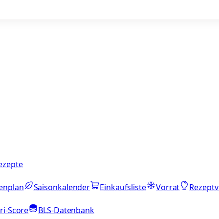
ezepte
enplan
Saisonkalender
Einkaufsliste
Vorrat
Rezeptv
ri-Score
BLS-Datenbank