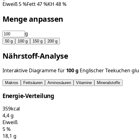
Eiweiß
5
%
Fett
47
%
KH
48
%
Menge anpassen
g
50
g
100
g
150
g
200
g
Nährstoff-Analyse
Interaktive Diagramme für
100
g
Englischer Teekuchen glu
Makros
Fettsäuren
Aminosäuren
Vitamine
Mineralstoffe
Energie-Verteilung
359
kcal
4,4
g
Eiweiß
5
%
18,1
g