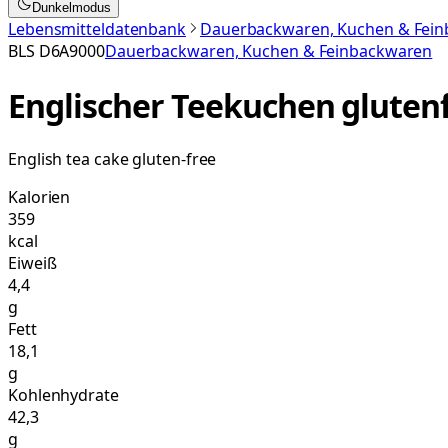
Dunkelmodus
Lebensmitteldatenbank
Dauerbackwaren, Kuchen & Fei
BLS
D6A9000
Dauerbackwaren, Kuchen & Feinbackwaren
Englischer Teekuchen glutenf
English tea cake gluten-free
Kalorien
359
kcal
Eiweiß
4,4
g
Fett
18,1
g
Kohlenhydrate
42,3
g