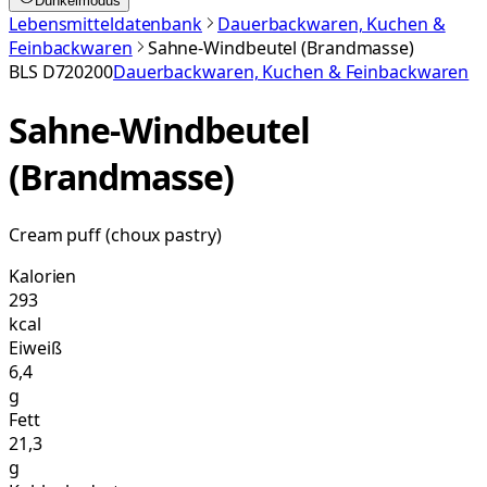
Dunkelmodus
Lebensmitteldatenbank
Dauerbackwaren, Kuchen &
Feinbackwaren
Sahne-Windbeutel (Brandmasse)
BLS
D720200
Dauerbackwaren, Kuchen & Feinbackwaren
Sahne-Windbeutel
(Brandmasse)
Cream puff (choux pastry)
Kalorien
293
kcal
Eiweiß
6,4
g
Fett
21,3
g