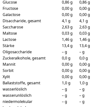
Glucose
0,86 g
0,86 g
Fructose
0,00 g
0,00 g
Galactose
0,00 g
0,00 g
Disaccharide, gesamt
4,1 g
4,1 g
Saccharose
2,63 g
2,63 g
Maltose
0,03 g
0,03 g
Lactose
1,46 g
1,46 g
Stärke
13,4 g
13,4 g
Oligosaccharide
– g
– g
Zuckeralkohole, gesamt
0,0 g
0,0 g
Mannit
0,00 g
0,00 g
Sorbit
0,00 g
0,00 g
Xylit
0,00 g
0,00 g
Ballaststoffe, gesamt
1,0 g
1,0 g
wasserlöslich
– g
– g
wasserunlöslich
– g
– g
niedermolekular
– g
– g