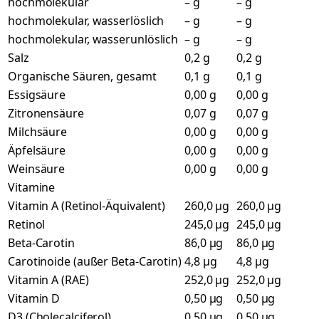
hochmolekular
– g
– g
hochmolekular, wasserlöslich
– g
– g
hochmolekular, wasserunlöslich
– g
– g
Salz
0,2 g
0,2 g
Organische Säuren, gesamt
0,1 g
0,1 g
Essigsäure
0,00 g
0,00 g
Zitronensäure
0,07 g
0,07 g
Milchsäure
0,00 g
0,00 g
Äpfelsäure
0,00 g
0,00 g
Weinsäure
0,00 g
0,00 g
Vitamine
Vitamin A (Retinol-Äquivalent)
260,0 µg
260,0 µg
Retinol
245,0 µg
245,0 µg
Beta-Carotin
86,0 µg
86,0 µg
Carotinoide (außer Beta-Carotin)
4,8 µg
4,8 µg
Vitamin A (RAE)
252,0 µg
252,0 µg
Vitamin D
0,50 µg
0,50 µg
D3 (Cholecalciferol)
0,50 µg
0,50 µg