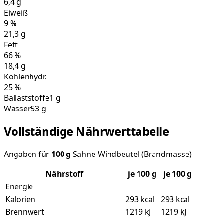
6,4
g
Eiweiß
9
%
21,3
g
Fett
66
%
18,4
g
Kohlenhydr.
25
%
Ballaststoffe
1 g
Wasser
53 g
Vollständige Nährwerttabelle
Angaben für
100
g
Sahne-Windbeutel (Brandmasse)
Nährstoff
je
100
g
je 100 g
Energie
Kalorien
293 kcal
293 kcal
Brennwert
1219 kJ
1219 kJ