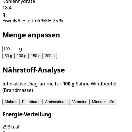
Kohlenhydrate
18,4
g
Eiweiß
9
%
Fett
66
%
KH
25
%
Menge anpassen
g
50
g
100
g
150
g
200
g
Nährstoff-Analyse
Interaktive Diagramme für
100
g
Sahne-Windbeutel
(Brandmasse)
Makros
Fettsäuren
Aminosäuren
Vitamine
Mineralstoffe
Energie-Verteilung
293
kcal