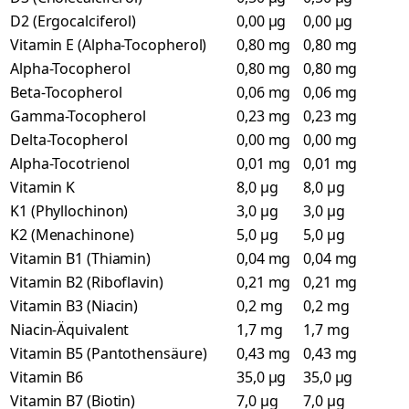
D2 (Ergocalciferol)
0,00 µg
0,00 µg
Vitamin E (Alpha-Tocopherol)
0,80 mg
0,80 mg
Alpha-Tocopherol
0,80 mg
0,80 mg
Beta-Tocopherol
0,06 mg
0,06 mg
Gamma-Tocopherol
0,23 mg
0,23 mg
Delta-Tocopherol
0,00 mg
0,00 mg
Alpha-Tocotrienol
0,01 mg
0,01 mg
Vitamin K
8,0 µg
8,0 µg
K1 (Phyllochinon)
3,0 µg
3,0 µg
K2 (Menachinone)
5,0 µg
5,0 µg
Vitamin B1 (Thiamin)
0,04 mg
0,04 mg
Vitamin B2 (Riboflavin)
0,21 mg
0,21 mg
Vitamin B3 (Niacin)
0,2 mg
0,2 mg
Niacin-Äquivalent
1,7 mg
1,7 mg
Vitamin B5 (Pantothensäure)
0,43 mg
0,43 mg
Vitamin B6
35,0 µg
35,0 µg
Vitamin B7 (Biotin)
7,0 µg
7,0 µg