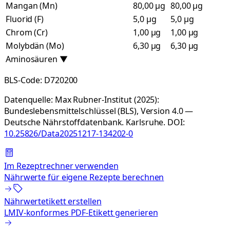
Mangan (Mn)
80,00 µg
80,00 µg
Fluorid (F)
5,0 µg
5,0 µg
Chrom (Cr)
1,00 µg
1,00 µg
Molybdän (Mo)
6,30 µg
6,30 µg
Aminosäuren
▼
BLS-Code:
D720200
Datenquelle:
Max Rubner-Institut (2025):
Bundeslebensmittelschlüssel (BLS), Version 4.0 —
Deutsche Nährstoffdatenbank. Karlsruhe.
DOI:
10.25826/Data20251217-134202-0
Im Rezeptrechner verwenden
Nährwerte für eigene Rezepte berechnen
Nährwertetikett erstellen
LMIV-konformes PDF-Etikett generieren