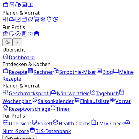
Planen & Vorrat
Für Profis
Übersicht
Dashboard
Entdecken & Kochen
Rezepte
Rechner
Smoothie-Mixer
Blog
Meine
Rezepte
Planen & Vorrat
Geschmacksprofil
Nährwertziele
Tagebuch
Wochenplan
Saisonkalender
Einkaufsliste
Vorrat
Rezeptvorschläge
Timer
Für Profis
Übersicht
Etikett
Health Claims
LMIV-Check
Nutri-Score
BLS-Datenbank