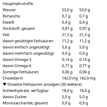
Hauptnährstoffe
Wasser
53,0 g
53,0 g
Rohasche
0,7 g
0,7 g
Eiweiß
6,4 g
6,4 g
Stickstoff, gesamt
0,97 g
0,97 g
Fett
21,3 g
21,3 g
davon gesättigte Fettsäuren
11,2 g
11,2 g
davon einfach ungesättigt
5,6 g
5,6 g
davon mehrfach ungesättigt
0,9 g
0,9 g
davon Omega-3
0,14 g
0,14 g
davon Omega-6
0,77 g
0,77 g
Sonstige Fettsäuren
0,06 g
0,06 g
Cholesterin
142,0 mg
142,0 mg
▼ Einzelne Fettsäuren anzeigen (30 weitere)
Kohlenhydrate, verfügbar
18,4 g
18,4 g
davon Zucker
5,0 g
5,0 g
Monosaccharide, gesamt
0,9 g
0,9 g