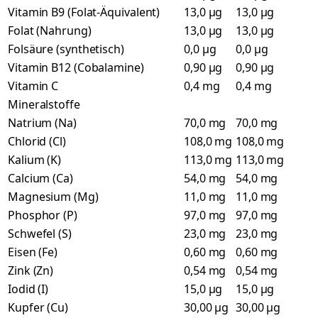
Vitamin B9 (Folat-Äquivalent)
13,0 µg
13,0 µg
Folat (Nahrung)
13,0 µg
13,0 µg
Folsäure (synthetisch)
0,0 µg
0,0 µg
Vitamin B12 (Cobalamine)
0,90 µg
0,90 µg
Vitamin C
0,4 mg
0,4 mg
Mineralstoffe
Natrium (Na)
70,0 mg
70,0 mg
Chlorid (Cl)
108,0 mg
108,0 mg
Kalium (K)
113,0 mg
113,0 mg
Calcium (Ca)
54,0 mg
54,0 mg
Magnesium (Mg)
11,0 mg
11,0 mg
Phosphor (P)
97,0 mg
97,0 mg
Schwefel (S)
23,0 mg
23,0 mg
Eisen (Fe)
0,60 mg
0,60 mg
Zink (Zn)
0,54 mg
0,54 mg
Iodid (I)
15,0 µg
15,0 µg
Kupfer (Cu)
30,00 µg
30,00 µg