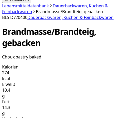
Dunkelmodus
Lebensmitteldatenbank
Dauerbackwaren, Kuchen &
Feinbackwaren
Brandmasse/Brandteig, gebacken
BLS
D720400
Dauerbackwaren, Kuchen & Feinbackwaren
Brandmasse/Brandteig,
gebacken
Choux pastry baked
Kalorien
274
kcal
Eiweiß
10,4
g
Fett
14,3
g