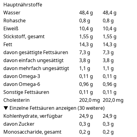
Hauptnährstoffe
Wasser
48,4 g
48,4 g
Rohasche
0,8 g
0,8 g
Eiweiß
10,4 g
10,4 g
Stickstoff, gesamt
1,55 g
1,55 g
Fett
14,3 g
14,3 g
davon gesättigte Fettsäuren
7,3 g
7,3 g
davon einfach ungesättigt
3,8 g
3,8 g
davon mehrfach ungesättigt
1,1 g
1,1 g
davon Omega-3
0,11 g
0,11 g
davon Omega-6
0,96 g
0,96 g
Sonstige Fettsäuren
0,11 g
0,11 g
Cholesterin
202,0 mg
202,0 mg
▼ Einzelne Fettsäuren anzeigen (30 weitere)
Kohlenhydrate, verfügbar
24,9 g
24,9 g
davon Zucker
0,3 g
0,3 g
Monosaccharide, gesamt
0,2 g
0,2 g