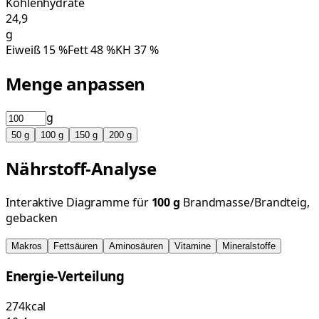
Kohlenhydrate
24,9
g
Eiweiß
15
%
Fett
48
%
KH
37
%
Menge anpassen
g
50
g
100
g
150
g
200
g
Nährstoff-Analyse
Interaktive Diagramme für
100
g
Brandmasse/Brandteig,
gebacken
Makros
Fettsäuren
Aminosäuren
Vitamine
Mineralstoffe
Energie-Verteilung
274
kcal