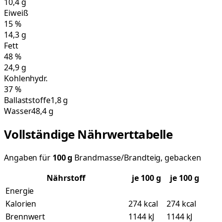
10,4
g
Eiweiß
15
%
14,3
g
Fett
48
%
24,9
g
Kohlenhydr.
37
%
Ballaststoffe
1,8 g
Wasser
48,4 g
Vollständige Nährwerttabelle
Angaben für
100
g
Brandmasse/Brandteig, gebacken
Nährstoff
je
100
g
je 100 g
Energie
Kalorien
274 kcal
274 kcal
Brennwert
1144 kJ
1144 kJ