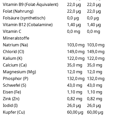
Vitamin B9 (Folat-Äquivalent)
22,0 µg
22,0 µg
Folat (Nahrung)
22,0 µg
22,0 µg
Folsäure (synthetisch)
0,0 µg
0,0 µg
Vitamin B12 (Cobalamine)
1,40 µg
1,40 µg
Vitamin C
0,0 mg
0,0 mg
Mineralstoffe
Natrium (Na)
103,0 mg
103,0 mg
Chlorid (Cl)
149,0 mg
149,0 mg
Kalium (K)
122,0 mg
122,0 mg
Calcium (Ca)
35,0 mg
35,0 mg
Magnesium (Mg)
12,0 mg
12,0 mg
Phosphor (P)
132,0 mg
132,0 mg
Schwefel (S)
43,0 mg
43,0 mg
Eisen (Fe)
1,10 mg
1,10 mg
Zink (Zn)
0,82 mg
0,82 mg
Iodid (I)
26,0 µg
26,0 µg
Kupfer (Cu)
60,00 µg
60,00 µg