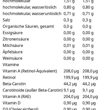
hochmolekular
1,51 g
1,51 g
hochmolekular, wasserlöslich
0,80 g
0,80 g
hochmolekular, wasserunlöslich
0,71 g
0,71 g
Salz
0,3 g
0,3 g
Organische Säuren, gesamt
0,0 g
0,0 g
Essigsäure
0,00 g
0,00 g
Zitronensäure
0,00 g
0,00 g
Milchsäure
0,01 g
0,01 g
Äpfelsäure
0,00 g
0,00 g
Weinsäure
0,00 g
0,00 g
Vitamine
Vitamin A (Retinol-Äquivalent)
208,0 µg
208,0 µg
Retinol
199,9 µg
199,9 µg
Beta-Carotin
44,2 µg
44,2 µg
Carotinoide (außer Beta-Carotin)
9,1 µg
9,1 µg
Vitamin A (RAE)
204,0 µg
204,0 µg
Vitamin D
0,90 µg
0,90 µg
D3 (Cholecalciferol)
0,90 µg
0,90 µg