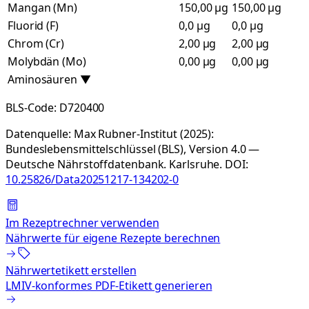
Mangan (Mn)
150,00 µg
150,00 µg
Fluorid (F)
0,0 µg
0,0 µg
Chrom (Cr)
2,00 µg
2,00 µg
Molybdän (Mo)
0,00 µg
0,00 µg
Aminosäuren
▼
BLS-Code:
D720400
Datenquelle:
Max Rubner-Institut (2025):
Bundeslebensmittelschlüssel (BLS), Version 4.0 —
Deutsche Nährstoffdatenbank. Karlsruhe.
DOI:
10.25826/Data20251217-134202-0
Im Rezeptrechner verwenden
Nährwerte für eigene Rezepte berechnen
Nährwertetikett erstellen
LMIV-konformes PDF-Etikett generieren