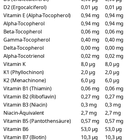
D2 (Ergocalciferol)
0,01 µg
0,01 µg
Vitamin E (Alpha-Tocopherol)
0,94 mg
0,94 mg
Alpha-Tocopherol
0,94 mg
0,94 mg
Beta-Tocopherol
0,06 mg
0,06 mg
Gamma-Tocopherol
0,40 mg
0,40 mg
Delta-Tocopherol
0,00 mg
0,00 mg
Alpha-Tocotrienol
0,02 mg
0,02 mg
Vitamin K
8,0 µg
8,0 µg
K1 (Phyllochinon)
2,0 µg
2,0 µg
K2 (Menachinone)
6,0 µg
6,0 µg
Vitamin B1 (Thiamin)
0,06 mg
0,06 mg
Vitamin B2 (Riboflavin)
0,27 mg
0,27 mg
Vitamin B3 (Niacin)
0,3 mg
0,3 mg
Niacin-Äquivalent
2,7 mg
2,7 mg
Vitamin B5 (Pantothensäure)
0,57 mg
0,57 mg
Vitamin B6
53,0 µg
53,0 µg
Vitamin B7 (Biotin)
10,3 µg
10,3 µg