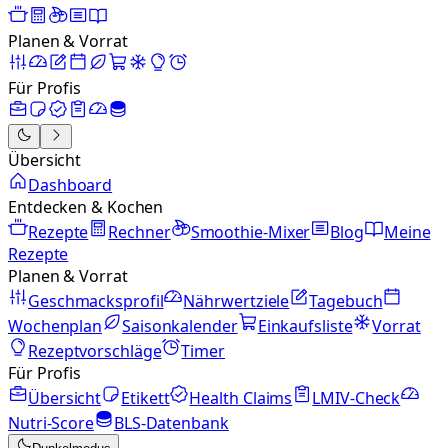
Planen & Vorrat
Für Profis
Übersicht
Dashboard
Entdecken & Kochen
Rezepte
Rechner
Smoothie-Mixer
Blog
Meine
Rezepte
Planen & Vorrat
Geschmacksprofil
Nährwertziele
Tagebuch
Wochenplan
Saisonkalender
Einkaufsliste
Vorrat
Rezeptvorschläge
Timer
Für Profis
Übersicht
Etikett
Health Claims
LMIV-Check
Nutri-Score
BLS-Datenbank