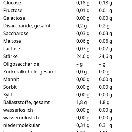
Glucose
0,18 g
0,18 g
Fructose
0,01 g
0,01 g
Galactose
0,00 g
0,00 g
Disaccharide, gesamt
0,2 g
0,2 g
Saccharose
0,03 g
0,03 g
Maltose
0,06 g
0,06 g
Lactose
0,07 g
0,07 g
Stärke
24,6 g
24,6 g
Oligosaccharide
– g
– g
Zuckeralkohole, gesamt
0,0 g
0,0 g
Mannit
0,00 g
0,00 g
Sorbit
0,00 g
0,00 g
Xylit
0,00 g
0,00 g
Ballaststoffe, gesamt
1,8 g
1,8 g
wasserlöslich
0,00 g
0,00 g
wasserunlöslich
0,00 g
0,00 g
niedermolekular
0,31 g
0,31 g