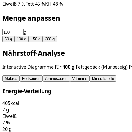
Eiweiß
7
%
Fett
45
%
KH
48
%
Menge anpassen
g
50
g
100
g
150
g
200
g
Nährstoff-Analyse
Interaktive Diagramme für
100
g
Fettgebäck (Mürbeteig) fri
Makros
Fettsäuren
Aminosäuren
Vitamine
Mineralstoffe
Energie-Verteilung
405
kcal
7
g
Eiweiß
7
%
20
g