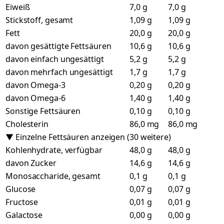
Eiweiß
7,0 g
7,0 g
Stickstoff, gesamt
1,09 g
1,09 g
Fett
20,0 g
20,0 g
davon gesättigte Fettsäuren
10,6 g
10,6 g
davon einfach ungesättigt
5,2 g
5,2 g
davon mehrfach ungesättigt
1,7 g
1,7 g
davon Omega-3
0,20 g
0,20 g
davon Omega-6
1,40 g
1,40 g
Sonstige Fettsäuren
0,10 g
0,10 g
Cholesterin
86,0 mg
86,0 mg
▼ Einzelne Fettsäuren anzeigen (30 weitere)
Kohlenhydrate, verfügbar
48,0 g
48,0 g
davon Zucker
14,6 g
14,6 g
Monosaccharide, gesamt
0,1 g
0,1 g
Glucose
0,07 g
0,07 g
Fructose
0,01 g
0,01 g
Galactose
0,00 g
0,00 g