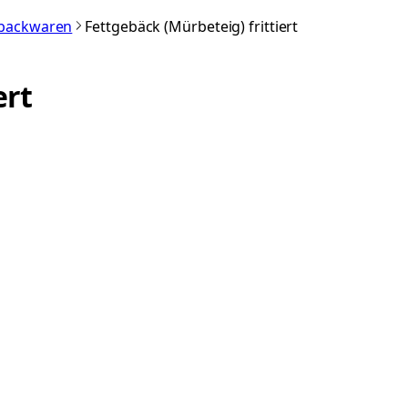
nbackwaren
Fettgebäck (Mürbeteig) frittiert
ert