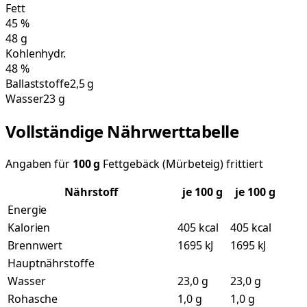
Fett
45
%
48
g
Kohlenhydr.
48
%
Ballaststoffe
2,5 g
Wasser
23 g
Vollständige Nährwerttabelle
Angaben für
100
g
Fettgebäck (Mürbeteig) frittiert
Nährstoff
je
100
g
je 100 g
Energie
Kalorien
405 kcal
405 kcal
Brennwert
1695 kJ
1695 kJ
Hauptnährstoffe
Wasser
23,0 g
23,0 g
Rohasche
1,0 g
1,0 g