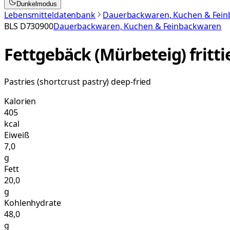
Dunkelmodus
Lebensmitteldatenbank
Dauerbackwaren, Kuchen & Fei
BLS
D730900
Dauerbackwaren, Kuchen & Feinbackwaren
Fettgebäck (Mürbeteig) fritti
Pastries (shortcrust pastry) deep-fried
Kalorien
405
kcal
Eiweiß
7,0
g
Fett
20,0
g
Kohlenhydrate
48,0
g