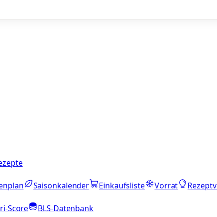
ezepte
enplan
Saisonkalender
Einkaufsliste
Vorrat
Rezeptv
ri-Score
BLS-Datenbank