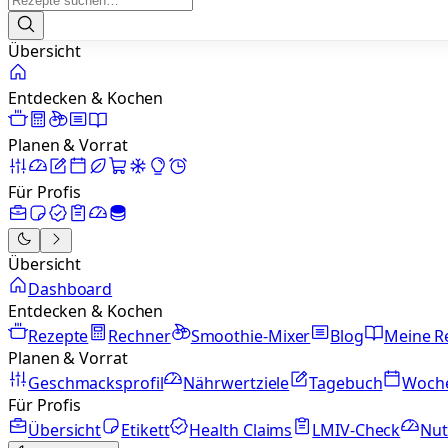
Übersicht
Entdecken & Kochen
Planen & Vorrat
Für Profis
Übersicht
Dashboard
Entdecken & Kochen
Rezepte
Rechner
Smoothie-Mixer
Blog
Meine R
Planen & Vorrat
Geschmacksprofil
Nährwertziele
Tagebuch
Woch
Für Profis
Übersicht
Etikett
Health Claims
LMIV-Check
Nut