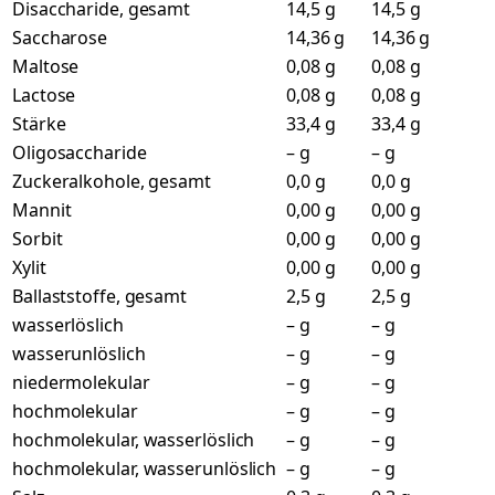
Disaccharide, gesamt
14,5 g
14,5 g
Saccharose
14,36 g
14,36 g
Maltose
0,08 g
0,08 g
Lactose
0,08 g
0,08 g
Stärke
33,4 g
33,4 g
Oligosaccharide
– g
– g
Zuckeralkohole, gesamt
0,0 g
0,0 g
Mannit
0,00 g
0,00 g
Sorbit
0,00 g
0,00 g
Xylit
0,00 g
0,00 g
Ballaststoffe, gesamt
2,5 g
2,5 g
wasserlöslich
– g
– g
wasserunlöslich
– g
– g
niedermolekular
– g
– g
hochmolekular
– g
– g
hochmolekular, wasserlöslich
– g
– g
hochmolekular, wasserunlöslich
– g
– g