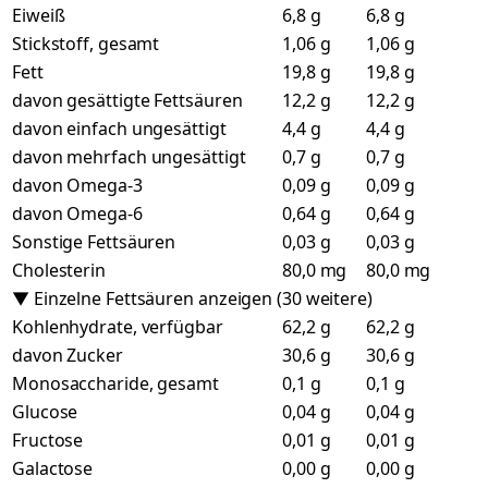
Eiweiß
6,8 g
6,8 g
Stickstoff, gesamt
1,06 g
1,06 g
Fett
19,8 g
19,8 g
davon gesättigte Fettsäuren
12,2 g
12,2 g
davon einfach ungesättigt
4,4 g
4,4 g
davon mehrfach ungesättigt
0,7 g
0,7 g
davon Omega-3
0,09 g
0,09 g
davon Omega-6
0,64 g
0,64 g
Sonstige Fettsäuren
0,03 g
0,03 g
Cholesterin
80,0 mg
80,0 mg
▼ Einzelne Fettsäuren anzeigen (30 weitere)
Kohlenhydrate, verfügbar
62,2 g
62,2 g
davon Zucker
30,6 g
30,6 g
Monosaccharide, gesamt
0,1 g
0,1 g
Glucose
0,04 g
0,04 g
Fructose
0,01 g
0,01 g
Galactose
0,00 g
0,00 g