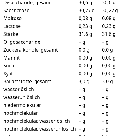
Disaccharide, gesamt
30,6 g
30,6 g
Saccharose
30,27 g
30,27 g
Maltose
0,08 g
0,08 g
Lactose
0,23 g
0,23 g
Stärke
31,6 g
31,6 g
Oligosaccharide
– g
– g
Zuckeralkohole, gesamt
0,0 g
0,0 g
Mannit
0,00 g
0,00 g
Sorbit
0,00 g
0,00 g
Xylit
0,00 g
0,00 g
Ballaststoffe, gesamt
3,0 g
3,0 g
wasserlöslich
– g
– g
wasserunlöslich
– g
– g
niedermolekular
– g
– g
hochmolekular
– g
– g
hochmolekular, wasserlöslich
– g
– g
hochmolekular, wasserunlöslich
– g
– g