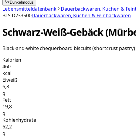
Dunkelmodus
Lebensmitteldatenbank
Dauerbackwaren, Kuchen & Fei
BLS
D733500
Dauerbackwaren, Kuchen & Feinbackwaren
Schwarz-Weiß-Gebäck (Mürbe
Black-and-white chequerboard biscuits (shortcrust pastry)
Kalorien
460
kcal
Eiweiß
6,8
g
Fett
19,8
g
Kohlenhydrate
62,2
g