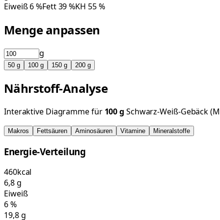
Eiweiß
6
%
Fett
39
%
KH
55
%
Menge anpassen
g
50
g
100
g
150
g
200
g
Nährstoff-Analyse
Interaktive Diagramme für
100
g
Schwarz-Weiß-Gebäck (M
Makros
Fettsäuren
Aminosäuren
Vitamine
Mineralstoffe
Energie-Verteilung
460
kcal
6,8
g
Eiweiß
6
%
19,8
g