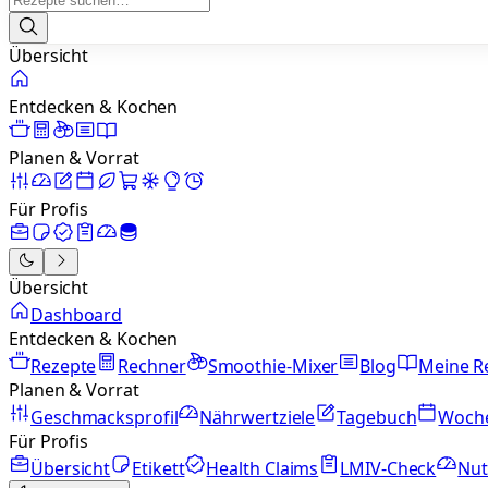
Übersicht
Entdecken & Kochen
Planen & Vorrat
Für Profis
Übersicht
Dashboard
Entdecken & Kochen
Rezepte
Rechner
Smoothie-Mixer
Blog
Meine R
Planen & Vorrat
Geschmacksprofil
Nährwertziele
Tagebuch
Woch
Für Profis
Übersicht
Etikett
Health Claims
LMIV-Check
Nut