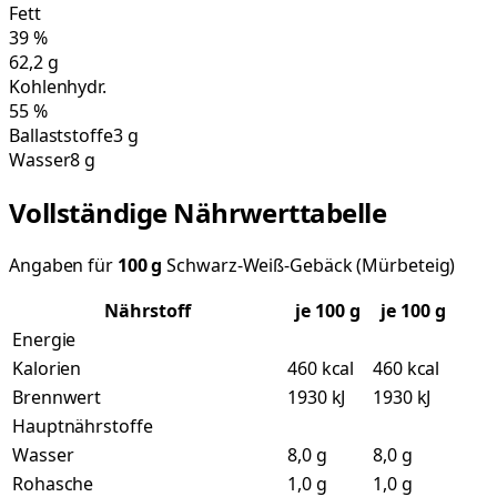
Fett
39
%
62,2
g
Kohlenhydr.
55
%
Ballaststoffe
3 g
Wasser
8 g
Vollständige Nährwerttabelle
Angaben für
100
g
Schwarz-Weiß-Gebäck (Mürbeteig)
Nährstoff
je
100
g
je 100 g
Energie
Kalorien
460 kcal
460 kcal
Brennwert
1930 kJ
1930 kJ
Hauptnährstoffe
Wasser
8,0 g
8,0 g
Rohasche
1,0 g
1,0 g