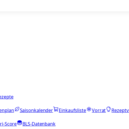
ezepte
enplan
Saisonkalender
Einkaufsliste
Vorrat
Rezeptv
ri-Score
BLS-Datenbank