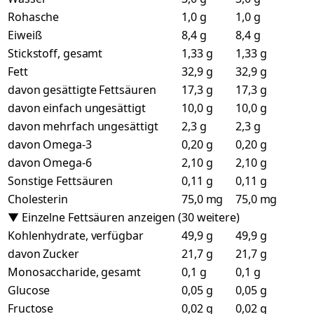
Rohasche
1,0 g
1,0 g
Eiweiß
8,4 g
8,4 g
Stickstoff, gesamt
1,33 g
1,33 g
Fett
32,9 g
32,9 g
davon gesättigte Fettsäuren
17,3 g
17,3 g
davon einfach ungesättigt
10,0 g
10,0 g
davon mehrfach ungesättigt
2,3 g
2,3 g
davon Omega-3
0,20 g
0,20 g
davon Omega-6
2,10 g
2,10 g
Sonstige Fettsäuren
0,11 g
0,11 g
Cholesterin
75,0 mg
75,0 mg
▼ Einzelne Fettsäuren anzeigen (30 weitere)
Kohlenhydrate, verfügbar
49,9 g
49,9 g
davon Zucker
21,7 g
21,7 g
Monosaccharide, gesamt
0,1 g
0,1 g
Glucose
0,05 g
0,05 g
Fructose
0,02 g
0,02 g