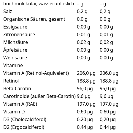
hochmolekular, wasserunlöslich
– g
– g
Salz
0,2 g
0,2 g
Organische Säuren, gesamt
0,0 g
0,0 g
Essigsäure
0,00 g
0,00 g
Zitronensäure
0,01 g
0,01 g
Milchsäure
0,02 g
0,02 g
Äpfelsäure
0,00 g
0,00 g
Weinsäure
0,00 g
0,00 g
Vitamine
Vitamin A (Retinol-Äquivalent)
206,0 µg
206,0 µg
Retinol
188,8 µg
188,8 µg
Beta-Carotin
96,0 µg
96,0 µg
Carotinoide (außer Beta-Carotin)
9,6 µg
9,6 µg
Vitamin A (RAE)
197,0 µg
197,0 µg
Vitamin D
0,60 µg
0,60 µg
D3 (Cholecalciferol)
0,20 µg
0,20 µg
D2 (Ergocalciferol)
0,44 µg
0,44 µg