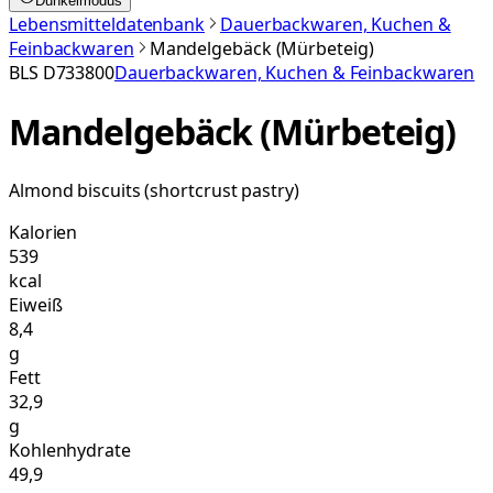
Dunkelmodus
Lebensmitteldatenbank
Dauerbackwaren, Kuchen &
Feinbackwaren
Mandelgebäck (Mürbeteig)
BLS
D733800
Dauerbackwaren, Kuchen & Feinbackwaren
Mandelgebäck (Mürbeteig)
Almond biscuits (shortcrust pastry)
Kalorien
539
kcal
Eiweiß
8,4
g
Fett
32,9
g
Kohlenhydrate
49,9