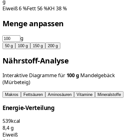
g
Eiweiß
6
%
Fett
56
%
KH
38
%
Menge anpassen
g
50
g
100
g
150
g
200
g
Nährstoff-Analyse
Interaktive Diagramme für
100
g
Mandelgebäck
(Mürbeteig)
Makros
Fettsäuren
Aminosäuren
Vitamine
Mineralstoffe
Energie-Verteilung
539
kcal
8,4
g
Eiweiß