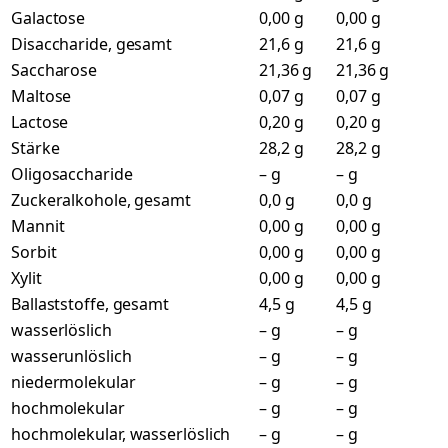
Galactose
0,00 g
0,00 g
Disaccharide, gesamt
21,6 g
21,6 g
Saccharose
21,36 g
21,36 g
Maltose
0,07 g
0,07 g
Lactose
0,20 g
0,20 g
Stärke
28,2 g
28,2 g
Oligosaccharide
– g
– g
Zuckeralkohole, gesamt
0,0 g
0,0 g
Mannit
0,00 g
0,00 g
Sorbit
0,00 g
0,00 g
Xylit
0,00 g
0,00 g
Ballaststoffe, gesamt
4,5 g
4,5 g
wasserlöslich
– g
– g
wasserunlöslich
– g
– g
niedermolekular
– g
– g
hochmolekular
– g
– g
hochmolekular, wasserlöslich
– g
– g