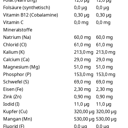
Folat (Nahrung)
12,0 µg
12,0 µg
Folsäure (synthetisch)
0,0 µg
0,0 µg
Vitamin B12 (Cobalamine)
0,30 µg
0,30 µg
Vitamin C
0,0 mg
0,0 mg
Mineralstoffe
Natrium (Na)
60,0 mg
60,0 mg
Chlorid (Cl)
61,0 mg
61,0 mg
Kalium (K)
213,0 mg
213,0 mg
Calcium (Ca)
29,0 mg
29,0 mg
Magnesium (Mg)
51,0 mg
51,0 mg
Phosphor (P)
153,0 mg
153,0 mg
Schwefel (S)
69,0 mg
69,0 mg
Eisen (Fe)
2,30 mg
2,30 mg
Zink (Zn)
0,90 mg
0,90 mg
Iodid (I)
11,0 µg
11,0 µg
Kupfer (Cu)
320,00 µg
320,00 µg
Mangan (Mn)
530,00 µg
530,00 µg
Fluorid (F)
0,0 µg
0,0 µg