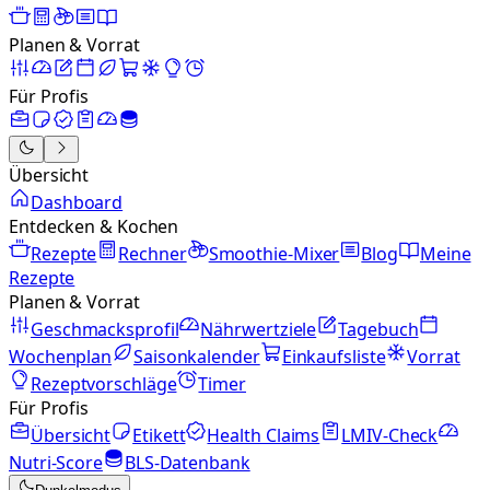
Planen & Vorrat
Für Profis
Übersicht
Dashboard
Entdecken & Kochen
Rezepte
Rechner
Smoothie-Mixer
Blog
Meine
Rezepte
Planen & Vorrat
Geschmacksprofil
Nährwertziele
Tagebuch
Wochenplan
Saisonkalender
Einkaufsliste
Vorrat
Rezeptvorschläge
Timer
Für Profis
Übersicht
Etikett
Health Claims
LMIV-Check
Nutri-Score
BLS-Datenbank