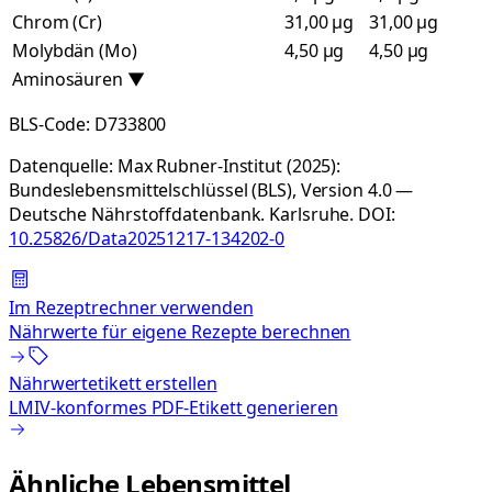
Chrom (Cr)
31,00 µg
31,00 µg
Molybdän (Mo)
4,50 µg
4,50 µg
Aminosäuren
▼
BLS-Code:
D733800
Datenquelle:
Max Rubner-Institut (2025):
Bundeslebensmittelschlüssel (BLS), Version 4.0 —
Deutsche Nährstoffdatenbank. Karlsruhe.
DOI:
10.25826/Data20251217-134202-0
Im Rezeptrechner verwenden
Nährwerte für eigene Rezepte berechnen
Nährwertetikett erstellen
LMIV-konformes PDF-Etikett generieren
Ähnliche Lebensmittel