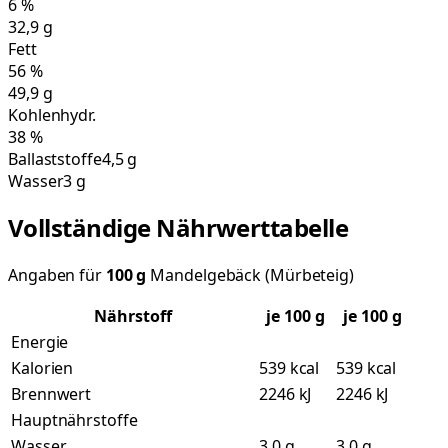
6
%
32,9
g
Fett
56
%
49,9
g
Kohlenhydr.
38
%
Ballaststoffe
4,5 g
Wasser
3 g
Vollständige Nährwerttabelle
Angaben für
100
g
Mandelgebäck (Mürbeteig)
Nährstoff
je
100
g
je 100 g
Energie
Kalorien
539 kcal
539 kcal
Brennwert
2246 kJ
2246 kJ
Hauptnährstoffe
Wasser
3,0 g
3,0 g