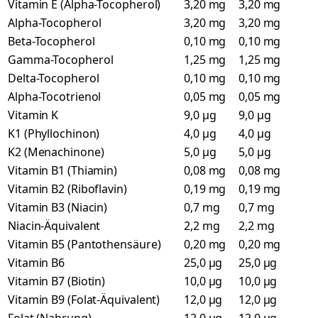
Vitamin E (Alpha-Tocopherol)
3,20 mg
3,20 mg
Alpha-Tocopherol
3,20 mg
3,20 mg
Beta-Tocopherol
0,10 mg
0,10 mg
Gamma-Tocopherol
1,25 mg
1,25 mg
Delta-Tocopherol
0,10 mg
0,10 mg
Alpha-Tocotrienol
0,05 mg
0,05 mg
Vitamin K
9,0 µg
9,0 µg
K1 (Phyllochinon)
4,0 µg
4,0 µg
K2 (Menachinone)
5,0 µg
5,0 µg
Vitamin B1 (Thiamin)
0,08 mg
0,08 mg
Vitamin B2 (Riboflavin)
0,19 mg
0,19 mg
Vitamin B3 (Niacin)
0,7 mg
0,7 mg
Niacin-Äquivalent
2,2 mg
2,2 mg
Vitamin B5 (Pantothensäure)
0,20 mg
0,20 mg
Vitamin B6
25,0 µg
25,0 µg
Vitamin B7 (Biotin)
10,0 µg
10,0 µg
Vitamin B9 (Folat-Äquivalent)
12,0 µg
12,0 µg