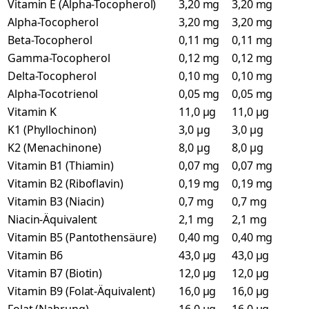
Vitamin E (Alpha-Tocopherol)
3,20 mg
3,20 mg
Alpha-Tocopherol
3,20 mg
3,20 mg
Beta-Tocopherol
0,11 mg
0,11 mg
Gamma-Tocopherol
0,12 mg
0,12 mg
Delta-Tocopherol
0,10 mg
0,10 mg
Alpha-Tocotrienol
0,05 mg
0,05 mg
Vitamin K
11,0 µg
11,0 µg
K1 (Phyllochinon)
3,0 µg
3,0 µg
K2 (Menachinone)
8,0 µg
8,0 µg
Vitamin B1 (Thiamin)
0,07 mg
0,07 mg
Vitamin B2 (Riboflavin)
0,19 mg
0,19 mg
Vitamin B3 (Niacin)
0,7 mg
0,7 mg
Niacin-Äquivalent
2,1 mg
2,1 mg
Vitamin B5 (Pantothensäure)
0,40 mg
0,40 mg
Vitamin B6
43,0 µg
43,0 µg
Vitamin B7 (Biotin)
12,0 µg
12,0 µg
Vitamin B9 (Folat-Äquivalent)
16,0 µg
16,0 µg