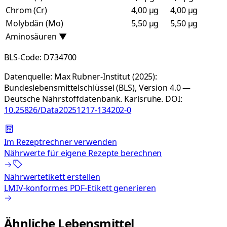
Chrom (Cr)
4,00 µg
4,00 µg
Molybdän (Mo)
5,50 µg
5,50 µg
Aminosäuren
▼
BLS-Code:
D734700
Datenquelle:
Max Rubner-Institut (2025):
Bundeslebensmittelschlüssel (BLS), Version 4.0 —
Deutsche Nährstoffdatenbank. Karlsruhe.
DOI:
10.25826/Data20251217-134202-0
Im Rezeptrechner verwenden
Nährwerte für eigene Rezepte berechnen
Nährwertetikett erstellen
LMIV-konformes PDF-Etikett generieren
Ähnliche Lebensmittel