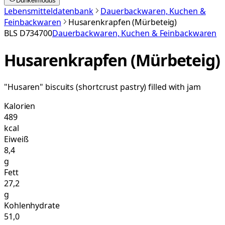
Dunkelmodus
Lebensmitteldatenbank
Dauerbackwaren, Kuchen &
Feinbackwaren
Husarenkrapfen (Mürbeteig)
BLS
D734700
Dauerbackwaren, Kuchen & Feinbackwaren
Husarenkrapfen (Mürbeteig)
"Husaren" biscuits (shortcrust pastry) filled with jam
Kalorien
489
kcal
Eiweiß
8,4
g
Fett
27,2
g
Kohlenhydrate
51,0