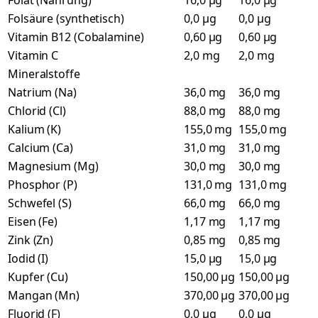
Folat (Nahrung)
16,0 µg
16,0 µg
Folsäure (synthetisch)
0,0 µg
0,0 µg
Vitamin B12 (Cobalamine)
0,60 µg
0,60 µg
Vitamin C
2,0 mg
2,0 mg
Mineralstoffe
Natrium (Na)
36,0 mg
36,0 mg
Chlorid (Cl)
88,0 mg
88,0 mg
Kalium (K)
155,0 mg
155,0 mg
Calcium (Ca)
31,0 mg
31,0 mg
Magnesium (Mg)
30,0 mg
30,0 mg
Phosphor (P)
131,0 mg
131,0 mg
Schwefel (S)
66,0 mg
66,0 mg
Eisen (Fe)
1,17 mg
1,17 mg
Zink (Zn)
0,85 mg
0,85 mg
Iodid (I)
15,0 µg
15,0 µg
Kupfer (Cu)
150,00 µg
150,00 µg
Mangan (Mn)
370,00 µg
370,00 µg
Fluorid (F)
0,0 µg
0,0 µg