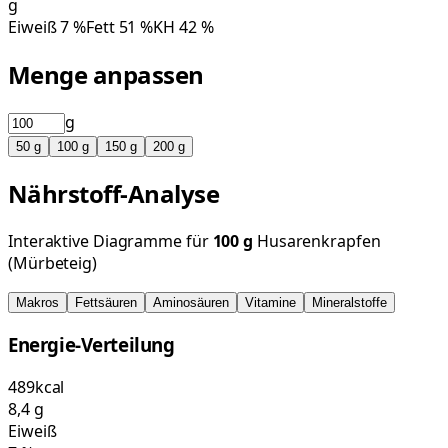
g
Eiweiß
7
%
Fett
51
%
KH
42
%
Menge anpassen
g
50
g
100
g
150
g
200
g
Nährstoff-Analyse
Interaktive Diagramme für
100
g
Husarenkrapfen
(Mürbeteig)
Makros
Fettsäuren
Aminosäuren
Vitamine
Mineralstoffe
Energie-Verteilung
489
kcal
8,4
g
Eiweiß