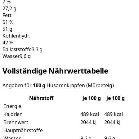
7
%
27,2
g
Fett
51
%
51
g
Kohlenhydr.
42
%
Ballaststoffe
3,3 g
Wasser
9,6 g
Vollständige Nährwerttabelle
Angaben für
100
g
Husarenkrapfen (Mürbeteig)
Nährstoff
je
100
g
je 100 g
Energie
Kalorien
489 kcal
489 kcal
Brennwert
2044 kJ
2044 kJ
Hauptnährstoffe
Wasser
9,6 g
9,6 g