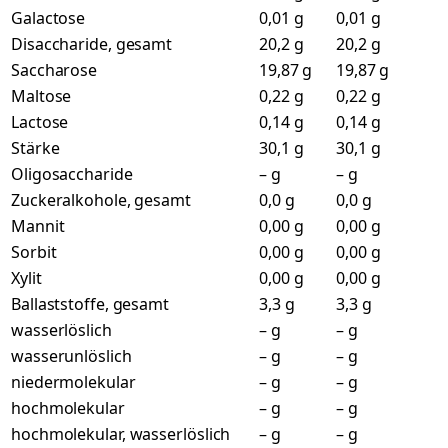
Galactose
0,01 g
0,01 g
Disaccharide, gesamt
20,2 g
20,2 g
Saccharose
19,87 g
19,87 g
Maltose
0,22 g
0,22 g
Lactose
0,14 g
0,14 g
Stärke
30,1 g
30,1 g
Oligosaccharide
– g
– g
Zuckeralkohole, gesamt
0,0 g
0,0 g
Mannit
0,00 g
0,00 g
Sorbit
0,00 g
0,00 g
Xylit
0,00 g
0,00 g
Ballaststoffe, gesamt
3,3 g
3,3 g
wasserlöslich
– g
– g
wasserunlöslich
– g
– g
niedermolekular
– g
– g
hochmolekular
– g
– g
hochmolekular, wasserlöslich
– g
– g