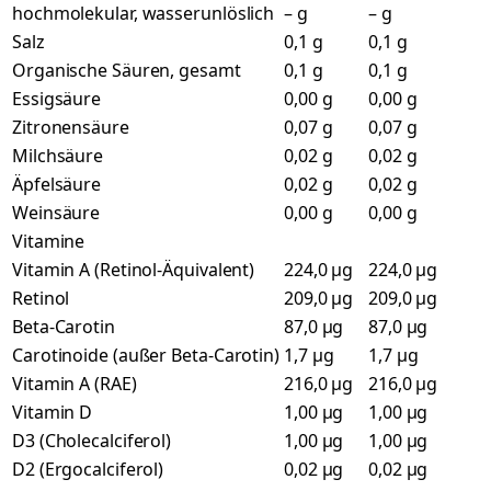
hochmolekular, wasserunlöslich
– g
– g
Salz
0,1 g
0,1 g
Organische Säuren, gesamt
0,1 g
0,1 g
Essigsäure
0,00 g
0,00 g
Zitronensäure
0,07 g
0,07 g
Milchsäure
0,02 g
0,02 g
Äpfelsäure
0,02 g
0,02 g
Weinsäure
0,00 g
0,00 g
Vitamine
Vitamin A (Retinol-Äquivalent)
224,0 µg
224,0 µg
Retinol
209,0 µg
209,0 µg
Beta-Carotin
87,0 µg
87,0 µg
Carotinoide (außer Beta-Carotin)
1,7 µg
1,7 µg
Vitamin A (RAE)
216,0 µg
216,0 µg
Vitamin D
1,00 µg
1,00 µg
D3 (Cholecalciferol)
1,00 µg
1,00 µg
D2 (Ergocalciferol)
0,02 µg
0,02 µg