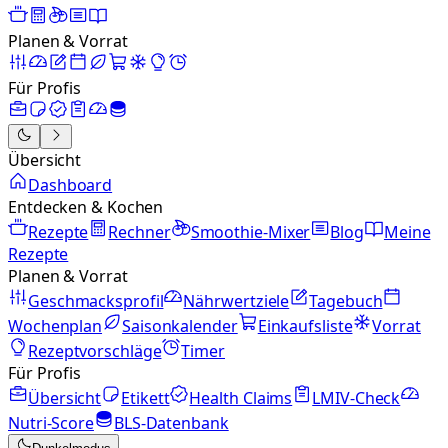
Planen & Vorrat
Für Profis
Übersicht
Dashboard
Entdecken & Kochen
Rezepte
Rechner
Smoothie-Mixer
Blog
Meine
Rezepte
Planen & Vorrat
Geschmacksprofil
Nährwertziele
Tagebuch
Wochenplan
Saisonkalender
Einkaufsliste
Vorrat
Rezeptvorschläge
Timer
Für Profis
Übersicht
Etikett
Health Claims
LMIV-Check
Nutri-Score
BLS-Datenbank