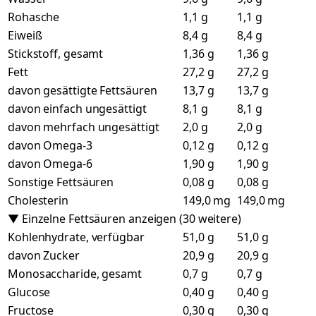
Rohasche
1,1 g
1,1 g
Eiweiß
8,4 g
8,4 g
Stickstoff, gesamt
1,36 g
1,36 g
Fett
27,2 g
27,2 g
davon gesättigte Fettsäuren
13,7 g
13,7 g
davon einfach ungesättigt
8,1 g
8,1 g
davon mehrfach ungesättigt
2,0 g
2,0 g
davon Omega-3
0,12 g
0,12 g
davon Omega-6
1,90 g
1,90 g
Sonstige Fettsäuren
0,08 g
0,08 g
Cholesterin
149,0 mg
149,0 mg
▼ Einzelne Fettsäuren anzeigen (30 weitere)
Kohlenhydrate, verfügbar
51,0 g
51,0 g
davon Zucker
20,9 g
20,9 g
Monosaccharide, gesamt
0,7 g
0,7 g
Glucose
0,40 g
0,40 g
Fructose
0,30 g
0,30 g