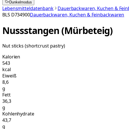
Dunkelmodus
Lebensmitteldatenbank
Dauerbackwaren, Kuchen & Fei
BLS
D734900
Dauerbackwaren, Kuchen & Feinbackwaren
Nussstangen (Mürbeteig)
Nut sticks (shortcrust pastry)
Kalorien
543
kcal
Eiweiß
8,6
g
Fett
36,3
g
Kohlenhydrate
43,7
g