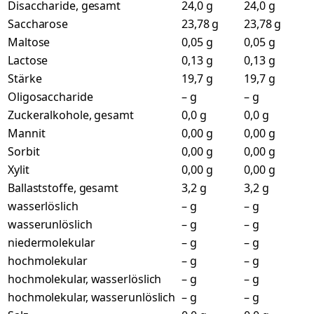
Disaccharide, gesamt
24,0 g
24,0 g
Saccharose
23,78 g
23,78 g
Maltose
0,05 g
0,05 g
Lactose
0,13 g
0,13 g
Stärke
19,7 g
19,7 g
Oligosaccharide
– g
– g
Zuckeralkohole, gesamt
0,0 g
0,0 g
Mannit
0,00 g
0,00 g
Sorbit
0,00 g
0,00 g
Xylit
0,00 g
0,00 g
Ballaststoffe, gesamt
3,2 g
3,2 g
wasserlöslich
– g
– g
wasserunlöslich
– g
– g
niedermolekular
– g
– g
hochmolekular
– g
– g
hochmolekular, wasserlöslich
– g
– g
hochmolekular, wasserunlöslich
– g
– g