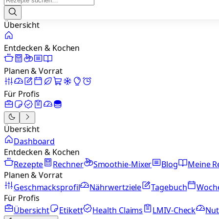
Übersicht
Entdecken & Kochen
Planen & Vorrat
Für Profis
Übersicht
Dashboard
Entdecken & Kochen
Rezepte
Rechner
Smoothie-Mixer
Blog
Meine R
Planen & Vorrat
Geschmacksprofil
Nährwertziele
Tagebuch
Woch
Für Profis
Übersicht
Etikett
Health Claims
LMIV-Check
Nut