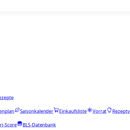
ezepte
enplan
Saisonkalender
Einkaufsliste
Vorrat
Rezeptv
ri-Score
BLS-Datenbank