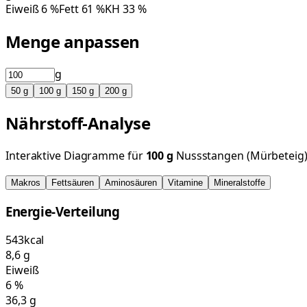
Eiweiß
6
%
Fett
61
%
KH
33
%
Menge anpassen
g
50
g
100
g
150
g
200
g
Nährstoff-Analyse
Interaktive Diagramme für
100
g
Nussstangen (Mürbeteig
Makros
Fettsäuren
Aminosäuren
Vitamine
Mineralstoffe
Energie-Verteilung
543
kcal
8,6
g
Eiweiß
6
%
36,3
g