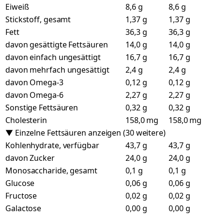
Eiweiß
8,6 g
8,6 g
Stickstoff, gesamt
1,37 g
1,37 g
Fett
36,3 g
36,3 g
davon gesättigte Fettsäuren
14,0 g
14,0 g
davon einfach ungesättigt
16,7 g
16,7 g
davon mehrfach ungesättigt
2,4 g
2,4 g
davon Omega-3
0,12 g
0,12 g
davon Omega-6
2,27 g
2,27 g
Sonstige Fettsäuren
0,32 g
0,32 g
Cholesterin
158,0 mg
158,0 mg
▼ Einzelne Fettsäuren anzeigen (30 weitere)
Kohlenhydrate, verfügbar
43,7 g
43,7 g
davon Zucker
24,0 g
24,0 g
Monosaccharide, gesamt
0,1 g
0,1 g
Glucose
0,06 g
0,06 g
Fructose
0,02 g
0,02 g
Galactose
0,00 g
0,00 g