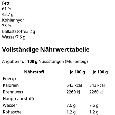
Fett
61
%
43,7
g
Kohlenhydr.
33
%
Ballaststoffe
3,2 g
Wasser
7,6 g
Vollständige Nährwerttabelle
Angaben für
100
g
Nussstangen (Mürbeteig)
Nährstoff
je
100
g
je 100 g
Energie
Kalorien
543 kcal
543 kcal
Brennwert
2260 kJ
2260 kJ
Hauptnährstoffe
Wasser
7,6 g
7,6 g
Rohasche
1,2 g
1,2 g