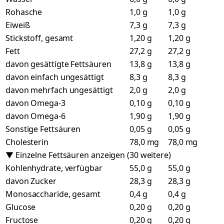
Rohasche
1,0 g
1,0 g
Eiweiß
7,3 g
7,3 g
Stickstoff, gesamt
1,20 g
1,20 g
Fett
27,2 g
27,2 g
davon gesättigte Fettsäuren
13,8 g
13,8 g
davon einfach ungesättigt
8,3 g
8,3 g
davon mehrfach ungesättigt
2,0 g
2,0 g
davon Omega-3
0,10 g
0,10 g
davon Omega-6
1,90 g
1,90 g
Sonstige Fettsäuren
0,05 g
0,05 g
Cholesterin
78,0 mg
78,0 mg
▼ Einzelne Fettsäuren anzeigen (30 weitere)
Kohlenhydrate, verfügbar
55,0 g
55,0 g
davon Zucker
28,3 g
28,3 g
Monosaccharide, gesamt
0,4 g
0,4 g
Glucose
0,20 g
0,20 g
Fructose
0,20 g
0,20 g