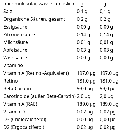
hochmolekular, wasserunlöslich
– g
– g
Salz
0,1 g
0,1 g
Organische Säuren, gesamt
0,2 g
0,2 g
Essigsäure
0,00 g
0,00 g
Zitronensäure
0,14 g
0,14 g
Milchsäure
0,01 g
0,01 g
Äpfelsäure
0,03 g
0,03 g
Weinsäure
0,00 g
0,00 g
Vitamine
Vitamin A (Retinol-Äquivalent)
197,0 µg
197,0 µg
Retinol
181,0 µg
181,0 µg
Beta-Carotin
93,0 µg
93,0 µg
Carotinoide (außer Beta-Carotin)
2,0 µg
2,0 µg
Vitamin A (RAE)
189,0 µg
189,0 µg
Vitamin D
0,02 µg
0,02 µg
D3 (Cholecalciferol)
0,00 µg
0,00 µg
D2 (Ergocalciferol)
0,02 µg
0,02 µg