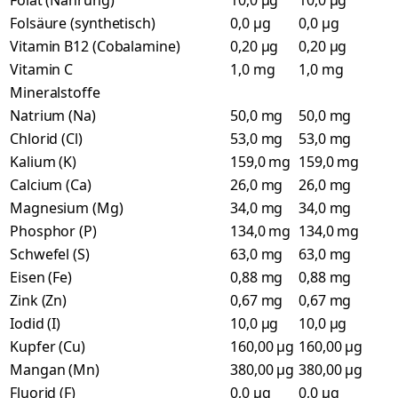
Folat (Nahrung)
10,0 µg
10,0 µg
Folsäure (synthetisch)
0,0 µg
0,0 µg
Vitamin B12 (Cobalamine)
0,20 µg
0,20 µg
Vitamin C
1,0 mg
1,0 mg
Mineralstoffe
Natrium (Na)
50,0 mg
50,0 mg
Chlorid (Cl)
53,0 mg
53,0 mg
Kalium (K)
159,0 mg
159,0 mg
Calcium (Ca)
26,0 mg
26,0 mg
Magnesium (Mg)
34,0 mg
34,0 mg
Phosphor (P)
134,0 mg
134,0 mg
Schwefel (S)
63,0 mg
63,0 mg
Eisen (Fe)
0,88 mg
0,88 mg
Zink (Zn)
0,67 mg
0,67 mg
Iodid (I)
10,0 µg
10,0 µg
Kupfer (Cu)
160,00 µg
160,00 µg
Mangan (Mn)
380,00 µg
380,00 µg
Fluorid (F)
0,0 µg
0,0 µg