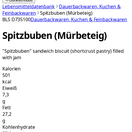
Dunkelmodus
Lebensmitteldatenbank
Dauerbackwaren, Kuchen &
Feinbackwaren
Spitzbuben (Mürbeteig)
BLS
D735100
Dauerbackwaren, Kuchen & Feinbackwaren
Spitzbuben (Mürbeteig)
"Spitzbuben" sandwich biscuit (shortcrust pastry) filled
with jam
Kalorien
501
kcal
Eiweiß
7,3
g
Fett
27,2
g
Kohlenhydrate