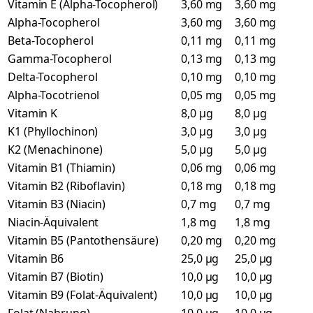
Vitamin E (Alpha-Tocopherol)
3,60 mg
3,60 mg
Alpha-Tocopherol
3,60 mg
3,60 mg
Beta-Tocopherol
0,11 mg
0,11 mg
Gamma-Tocopherol
0,13 mg
0,13 mg
Delta-Tocopherol
0,10 mg
0,10 mg
Alpha-Tocotrienol
0,05 mg
0,05 mg
Vitamin K
8,0 µg
8,0 µg
K1 (Phyllochinon)
3,0 µg
3,0 µg
K2 (Menachinone)
5,0 µg
5,0 µg
Vitamin B1 (Thiamin)
0,06 mg
0,06 mg
Vitamin B2 (Riboflavin)
0,18 mg
0,18 mg
Vitamin B3 (Niacin)
0,7 mg
0,7 mg
Niacin-Äquivalent
1,8 mg
1,8 mg
Vitamin B5 (Pantothensäure)
0,20 mg
0,20 mg
Vitamin B6
25,0 µg
25,0 µg
Vitamin B7 (Biotin)
10,0 µg
10,0 µg
Vitamin B9 (Folat-Äquivalent)
10,0 µg
10,0 µg