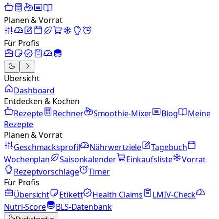
Planen & Vorrat
Für Profis
Übersicht
Dashboard
Entdecken & Kochen
Rezepte
Rechner
Smoothie-Mixer
Blog
Meine
Rezepte
Planen & Vorrat
Geschmacksprofil
Nährwertziele
Tagebuch
Wochenplan
Saisonkalender
Einkaufsliste
Vorrat
Rezeptvorschläge
Timer
Für Profis
Übersicht
Etikett
Health Claims
LMIV-Check
Nutri-Score
BLS-Datenbank