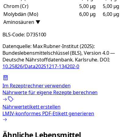
Chrom (Cr)
5,00 µg
5,00 µg
Molybdän (Mo)
6,00 µg
6,00 µg
Aminosäuren
▼
BLS-Code:
D735100
Datenquelle:
Max Rubner-Institut (2025):
Bundeslebensmittelschlüssel (BLS), Version 4.0 —
Deutsche Nährstoffdatenbank. Karlsruhe.
DOI:
10.25826/Data20251217-134202-0
Im Rezeptrechner verwenden
Nährwerte für eigene Rezepte berechnen
Nährwertetikett erstellen
LMIV-konformes PDF-Etikett generieren
Ähnliche Lebensmittel