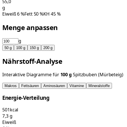
55,0
g
Eiweiß
6
%
Fett
50
%
KH
45
%
Menge anpassen
g
50
g
100
g
150
g
200
g
Nährstoff-Analyse
Interaktive Diagramme für
100
g
Spitzbuben (Mürbeteig)
Makros
Fettsäuren
Aminosäuren
Vitamine
Mineralstoffe
Energie-Verteilung
501
kcal
7,3
g
Eiweiß