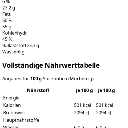
6
%
27,2
g
Fett
50
%
55
g
Kohlenhydr.
45
%
Ballaststoffe
3,3 g
Wasser
6 g
Vollständige Nährwerttabelle
Angaben für
100
g
Spitzbuben (Mürbeteig)
Nährstoff
je
100
g
je 100 g
Energie
Kalorien
501 kcal
501 kcal
Brennwert
2094 kJ
2094 kJ
Hauptnährstoffe
Wasser
6,0 g
6,0 g