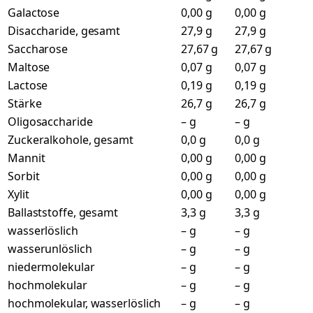
Galactose
0,00 g
0,00 g
Disaccharide, gesamt
27,9 g
27,9 g
Saccharose
27,67 g
27,67 g
Maltose
0,07 g
0,07 g
Lactose
0,19 g
0,19 g
Stärke
26,7 g
26,7 g
Oligosaccharide
– g
– g
Zuckeralkohole, gesamt
0,0 g
0,0 g
Mannit
0,00 g
0,00 g
Sorbit
0,00 g
0,00 g
Xylit
0,00 g
0,00 g
Ballaststoffe, gesamt
3,3 g
3,3 g
wasserlöslich
– g
– g
wasserunlöslich
– g
– g
niedermolekular
– g
– g
hochmolekular
– g
– g
hochmolekular, wasserlöslich
– g
– g