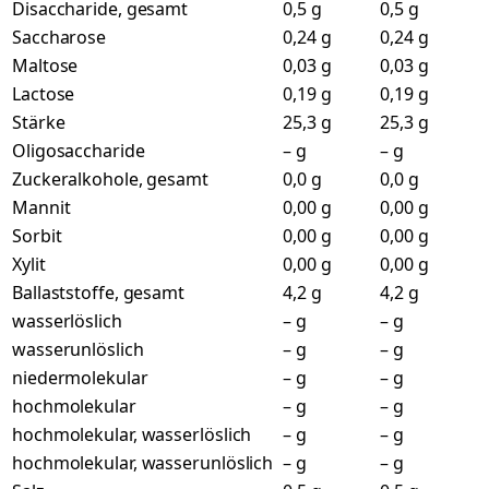
Disaccharide, gesamt
0,5 g
0,5 g
Saccharose
0,24 g
0,24 g
Maltose
0,03 g
0,03 g
Lactose
0,19 g
0,19 g
Stärke
25,3 g
25,3 g
Oligosaccharide
– g
– g
Zuckeralkohole, gesamt
0,0 g
0,0 g
Mannit
0,00 g
0,00 g
Sorbit
0,00 g
0,00 g
Xylit
0,00 g
0,00 g
Ballaststoffe, gesamt
4,2 g
4,2 g
wasserlöslich
– g
– g
wasserunlöslich
– g
– g
niedermolekular
– g
– g
hochmolekular
– g
– g
hochmolekular, wasserlöslich
– g
– g
hochmolekular, wasserunlöslich
– g
– g