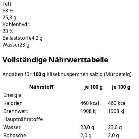
Fett
68
%
25,8
g
Kohlenhydr.
23
%
Ballaststoffe
4,2 g
Wasser
23 g
Vollständige Nährwerttabelle
Angaben für
100
g
Käseknusperchen salzig (Mürbeteig)
Nährstoff
je
100
g
je 100 g
Energie
Kalorien
460 kcal
460 kcal
Brennwert
1908 kJ
1908 kJ
Hauptnährstoffe
Wasser
23,0 g
23,0 g
Rohasche
2,0 g
2,0 g