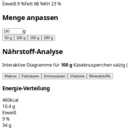
Eiweiß
9
%
Fett
68
%
KH
23
%
Menge anpassen
g
50
g
100
g
150
g
200
g
Nährstoff-Analyse
Interaktive Diagramme für
100
g
Käseknusperchen salzig 
Makros
Fettsäuren
Aminosäuren
Vitamine
Mineralstoffe
Energie-Verteilung
460
kcal
10,4
g
Eiweiß
9
%
34
g