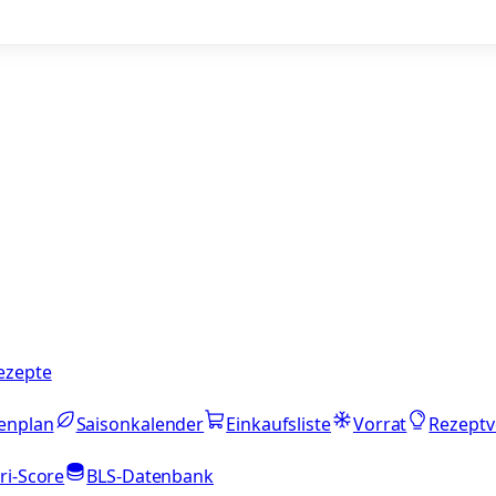
ezepte
enplan
Saisonkalender
Einkaufsliste
Vorrat
Rezeptv
ri-Score
BLS-Datenbank