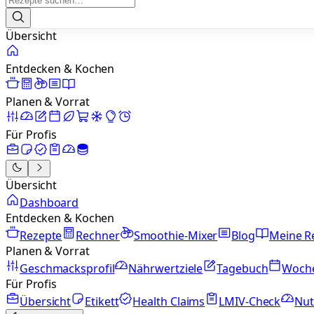
Übersicht
Entdecken & Kochen
Planen & Vorrat
Für Profis
Übersicht
Dashboard
Entdecken & Kochen
Rezepte
Rechner
Smoothie-Mixer
Blog
Meine R
Planen & Vorrat
Geschmacksprofil
Nährwertziele
Tagebuch
Woch
Für Profis
Übersicht
Etikett
Health Claims
LMIV-Check
Nut