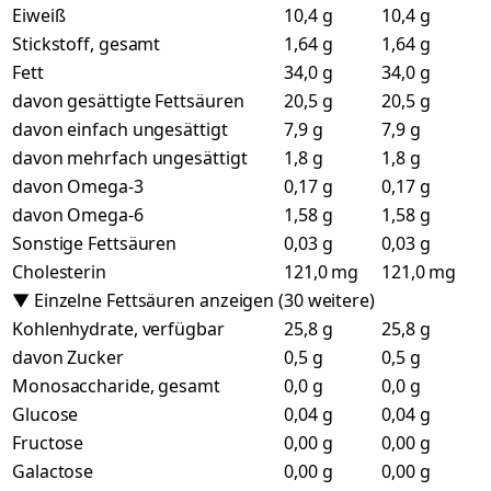
Eiweiß
10,4 g
10,4 g
Stickstoff, gesamt
1,64 g
1,64 g
Fett
34,0 g
34,0 g
davon gesättigte Fettsäuren
20,5 g
20,5 g
davon einfach ungesättigt
7,9 g
7,9 g
davon mehrfach ungesättigt
1,8 g
1,8 g
davon Omega-3
0,17 g
0,17 g
davon Omega-6
1,58 g
1,58 g
Sonstige Fettsäuren
0,03 g
0,03 g
Cholesterin
121,0 mg
121,0 mg
▼ Einzelne Fettsäuren anzeigen (30 weitere)
Kohlenhydrate, verfügbar
25,8 g
25,8 g
davon Zucker
0,5 g
0,5 g
Monosaccharide, gesamt
0,0 g
0,0 g
Glucose
0,04 g
0,04 g
Fructose
0,00 g
0,00 g
Galactose
0,00 g
0,00 g