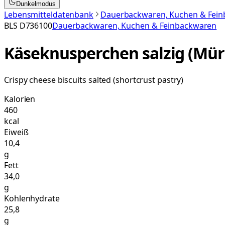
Dunkelmodus
Lebensmitteldatenbank
Dauerbackwaren, Kuchen & Fei
BLS
D736100
Dauerbackwaren, Kuchen & Feinbackwaren
Käseknusperchen salzig (Mür
Crispy cheese biscuits salted (shortcrust pastry)
Kalorien
460
kcal
Eiweiß
10,4
g
Fett
34,0
g
Kohlenhydrate
25,8
g