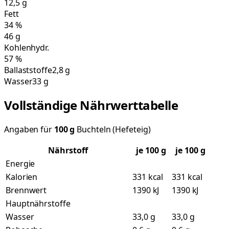
12,5
g
Fett
34
%
46
g
Kohlenhydr.
57
%
Ballaststoffe
2,8 g
Wasser
33 g
Vollständige Nährwerttabelle
Angaben für
100
g
Buchteln (Hefeteig)
Nährstoff
je
100
g
je 100 g
Energie
Kalorien
331 kcal
331 kcal
Brennwert
1390 kJ
1390 kJ
Hauptnährstoffe
Wasser
33,0 g
33,0 g