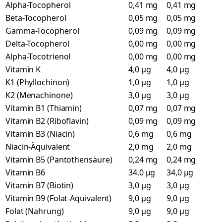
Alpha-Tocopherol
0,41 mg
0,41 mg
Beta-Tocopherol
0,05 mg
0,05 mg
Gamma-Tocopherol
0,09 mg
0,09 mg
Delta-Tocopherol
0,00 mg
0,00 mg
Alpha-Tocotrienol
0,00 mg
0,00 mg
Vitamin K
4,0 µg
4,0 µg
K1 (Phyllochinon)
1,0 µg
1,0 µg
K2 (Menachinone)
3,0 µg
3,0 µg
Vitamin B1 (Thiamin)
0,07 mg
0,07 mg
Vitamin B2 (Riboflavin)
0,09 mg
0,09 mg
Vitamin B3 (Niacin)
0,6 mg
0,6 mg
Niacin-Äquivalent
2,0 mg
2,0 mg
Vitamin B5 (Pantothensäure)
0,24 mg
0,24 mg
Vitamin B6
34,0 µg
34,0 µg
Vitamin B7 (Biotin)
3,0 µg
3,0 µg
Vitamin B9 (Folat-Äquivalent)
9,0 µg
9,0 µg
Folat (Nahrung)
9,0 µg
9,0 µg