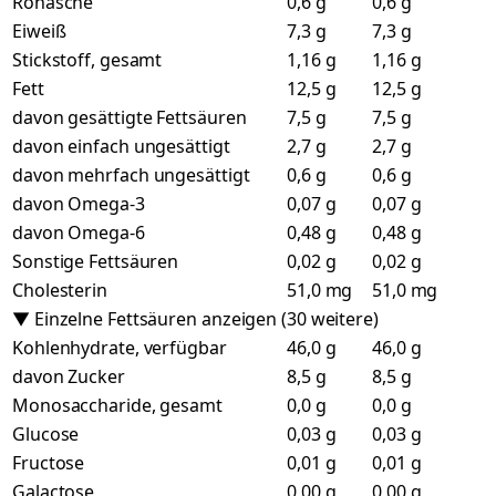
Rohasche
0,6 g
0,6 g
Eiweiß
7,3 g
7,3 g
Stickstoff, gesamt
1,16 g
1,16 g
Fett
12,5 g
12,5 g
davon gesättigte Fettsäuren
7,5 g
7,5 g
davon einfach ungesättigt
2,7 g
2,7 g
davon mehrfach ungesättigt
0,6 g
0,6 g
davon Omega-3
0,07 g
0,07 g
davon Omega-6
0,48 g
0,48 g
Sonstige Fettsäuren
0,02 g
0,02 g
Cholesterin
51,0 mg
51,0 mg
▼ Einzelne Fettsäuren anzeigen (30 weitere)
Kohlenhydrate, verfügbar
46,0 g
46,0 g
davon Zucker
8,5 g
8,5 g
Monosaccharide, gesamt
0,0 g
0,0 g
Glucose
0,03 g
0,03 g
Fructose
0,01 g
0,01 g
Galactose
0,00 g
0,00 g