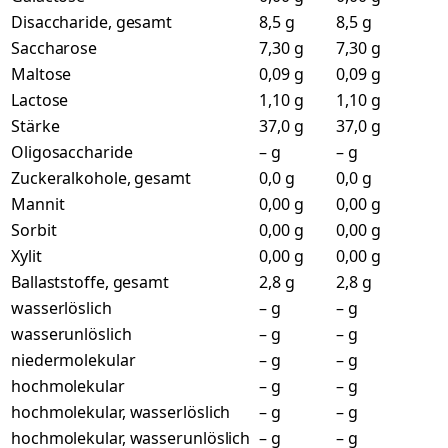
Disaccharide, gesamt
8,5 g
8,5 g
Saccharose
7,30 g
7,30 g
Maltose
0,09 g
0,09 g
Lactose
1,10 g
1,10 g
Stärke
37,0 g
37,0 g
Oligosaccharide
– g
– g
Zuckeralkohole, gesamt
0,0 g
0,0 g
Mannit
0,00 g
0,00 g
Sorbit
0,00 g
0,00 g
Xylit
0,00 g
0,00 g
Ballaststoffe, gesamt
2,8 g
2,8 g
wasserlöslich
– g
– g
wasserunlöslich
– g
– g
niedermolekular
– g
– g
hochmolekular
– g
– g
hochmolekular, wasserlöslich
– g
– g
hochmolekular, wasserunlöslich
– g
– g