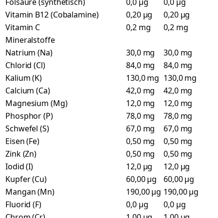
Folsäure (synthetisch)
0,0 µg
0,0 µg
Vitamin B12 (Cobalamine)
0,20 µg
0,20 µg
Vitamin C
0,2 mg
0,2 mg
Mineralstoffe
Natrium (Na)
30,0 mg
30,0 mg
Chlorid (Cl)
84,0 mg
84,0 mg
Kalium (K)
130,0 mg
130,0 mg
Calcium (Ca)
42,0 mg
42,0 mg
Magnesium (Mg)
12,0 mg
12,0 mg
Phosphor (P)
78,0 mg
78,0 mg
Schwefel (S)
67,0 mg
67,0 mg
Eisen (Fe)
0,50 mg
0,50 mg
Zink (Zn)
0,50 mg
0,50 mg
Iodid (I)
12,0 µg
12,0 µg
Kupfer (Cu)
60,00 µg
60,00 µg
Mangan (Mn)
190,00 µg
190,00 µg
Fluorid (F)
0,0 µg
0,0 µg
Chrom (Cr)
1,00 µg
1,00 µg