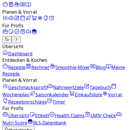
Planen & Vorrat
Für Profis
Übersicht
Dashboard
Entdecken & Kochen
Rezepte
Rechner
Smoothie-Mixer
Blog
Meine
Rezepte
Planen & Vorrat
Geschmacksprofil
Nährwertziele
Tagebuch
Wochenplan
Saisonkalender
Einkaufsliste
Vorrat
Rezeptvorschläge
Timer
Für Profis
Übersicht
Etikett
Health Claims
LMIV-Check
Nutri-Score
BLS-Datenbank