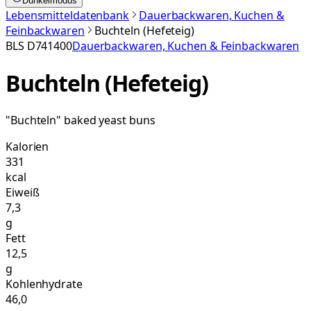
Dunkelmodus
Lebensmitteldatenbank
Dauerbackwaren, Kuchen &
Feinbackwaren
Buchteln (Hefeteig)
BLS
D741400
Dauerbackwaren, Kuchen & Feinbackwaren
Buchteln (Hefeteig)
"Buchteln" baked yeast buns
Kalorien
331
kcal
Eiweiß
7,3
g
Fett
12,5
g
Kohlenhydrate
46,0