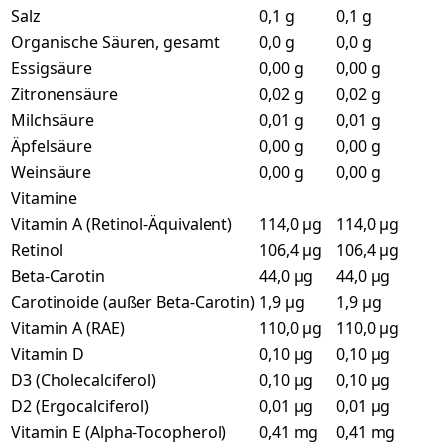
Salz
0,1 g
0,1 g
Organische Säuren, gesamt
0,0 g
0,0 g
Essigsäure
0,00 g
0,00 g
Zitronensäure
0,02 g
0,02 g
Milchsäure
0,01 g
0,01 g
Äpfelsäure
0,00 g
0,00 g
Weinsäure
0,00 g
0,00 g
Vitamine
Vitamin A (Retinol-Äquivalent)
114,0 µg
114,0 µg
Retinol
106,4 µg
106,4 µg
Beta-Carotin
44,0 µg
44,0 µg
Carotinoide (außer Beta-Carotin)
1,9 µg
1,9 µg
Vitamin A (RAE)
110,0 µg
110,0 µg
Vitamin D
0,10 µg
0,10 µg
D3 (Cholecalciferol)
0,10 µg
0,10 µg
D2 (Ergocalciferol)
0,01 µg
0,01 µg
Vitamin E (Alpha-Tocopherol)
0,41 mg
0,41 mg