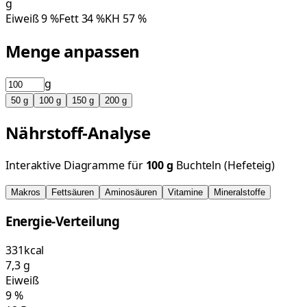
g
Eiweiß
9
%
Fett
34
%
KH
57
%
Menge anpassen
g
50
g
100
g
150
g
200
g
Nährstoff-Analyse
Interaktive Diagramme für
100
g
Buchteln (Hefeteig)
Makros
Fettsäuren
Aminosäuren
Vitamine
Mineralstoffe
Energie-Verteilung
331
kcal
7,3
g
Eiweiß
9
%