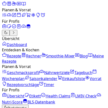
Planen & Vorrat
Für Profis
Übersicht
Dashboard
Entdecken & Kochen
Rezepte
Rechner
Smoothie-Mixer
Blog
Meine
Rezepte
Planen & Vorrat
Geschmacksprofil
Nährwertziele
Tagebuch
Wochenplan
Saisonkalender
Einkaufsliste
Vorrat
Rezeptvorschläge
Timer
Für Profis
Übersicht
Etikett
Health Claims
LMIV-Check
Nutri-Score
BLS-Datenbank