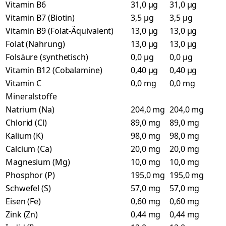
Vitamin B6
31,0 µg
31,0 µg
Vitamin B7 (Biotin)
3,5 µg
3,5 µg
Vitamin B9 (Folat-Äquivalent)
13,0 µg
13,0 µg
Folat (Nahrung)
13,0 µg
13,0 µg
Folsäure (synthetisch)
0,0 µg
0,0 µg
Vitamin B12 (Cobalamine)
0,40 µg
0,40 µg
Vitamin C
0,0 mg
0,0 mg
Mineralstoffe
Natrium (Na)
204,0 mg
204,0 mg
Chlorid (Cl)
89,0 mg
89,0 mg
Kalium (K)
98,0 mg
98,0 mg
Calcium (Ca)
20,0 mg
20,0 mg
Magnesium (Mg)
10,0 mg
10,0 mg
Phosphor (P)
195,0 mg
195,0 mg
Schwefel (S)
57,0 mg
57,0 mg
Eisen (Fe)
0,60 mg
0,60 mg
Zink (Zn)
0,44 mg
0,44 mg