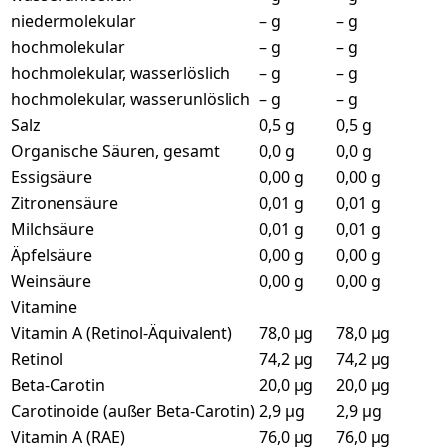
niedermolekular
– g
– g
hochmolekular
– g
– g
hochmolekular, wasserlöslich
– g
– g
hochmolekular, wasserunlöslich
– g
– g
Salz
0,5 g
0,5 g
Organische Säuren, gesamt
0,0 g
0,0 g
Essigsäure
0,00 g
0,00 g
Zitronensäure
0,01 g
0,01 g
Milchsäure
0,01 g
0,01 g
Äpfelsäure
0,00 g
0,00 g
Weinsäure
0,00 g
0,00 g
Vitamine
Vitamin A (Retinol-Äquivalent)
78,0 µg
78,0 µg
Retinol
74,2 µg
74,2 µg
Beta-Carotin
20,0 µg
20,0 µg
Carotinoide (außer Beta-Carotin)
2,9 µg
2,9 µg
Vitamin A (RAE)
76,0 µg
76,0 µg