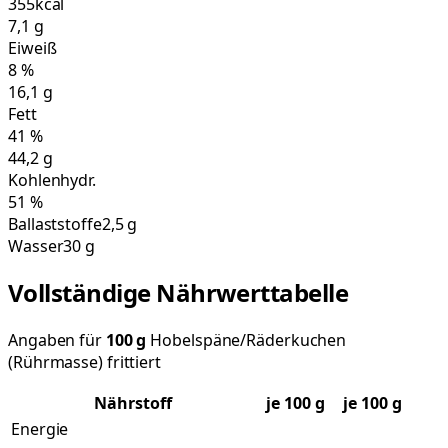
355
kcal
7,1
g
Eiweiß
8
%
16,1
g
Fett
41
%
44,2
g
Kohlenhydr.
51
%
Ballaststoffe
2,5 g
Wasser
30 g
Vollständige Nährwerttabelle
Angaben für
100
g
Hobelspäne/Räderkuchen
(Rührmasse) frittiert
Nährstoff
je
100
g
je 100 g
Energie