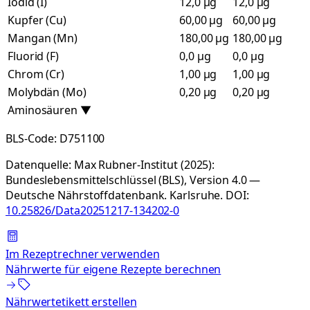
Iodid (I)
12,0 µg
12,0 µg
Kupfer (Cu)
60,00 µg
60,00 µg
Mangan (Mn)
180,00 µg
180,00 µg
Fluorid (F)
0,0 µg
0,0 µg
Chrom (Cr)
1,00 µg
1,00 µg
Molybdän (Mo)
0,20 µg
0,20 µg
Aminosäuren
▼
BLS-Code:
D751100
Datenquelle:
Max Rubner-Institut (2025):
Bundeslebensmittelschlüssel (BLS), Version 4.0 —
Deutsche Nährstoffdatenbank. Karlsruhe.
DOI:
10.25826/Data20251217-134202-0
Im Rezeptrechner verwenden
Nährwerte für eigene Rezepte berechnen
Nährwertetikett erstellen