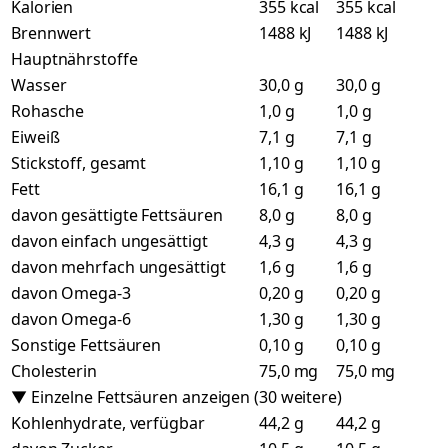
Kalorien
355 kcal
355 kcal
Brennwert
1488 kJ
1488 kJ
Hauptnährstoffe
Wasser
30,0 g
30,0 g
Rohasche
1,0 g
1,0 g
Eiweiß
7,1 g
7,1 g
Stickstoff, gesamt
1,10 g
1,10 g
Fett
16,1 g
16,1 g
davon gesättigte Fettsäuren
8,0 g
8,0 g
davon einfach ungesättigt
4,3 g
4,3 g
davon mehrfach ungesättigt
1,6 g
1,6 g
davon Omega-3
0,20 g
0,20 g
davon Omega-6
1,30 g
1,30 g
Sonstige Fettsäuren
0,10 g
0,10 g
Cholesterin
75,0 mg
75,0 mg
▼ Einzelne Fettsäuren anzeigen (30 weitere)
Kohlenhydrate, verfügbar
44,2 g
44,2 g