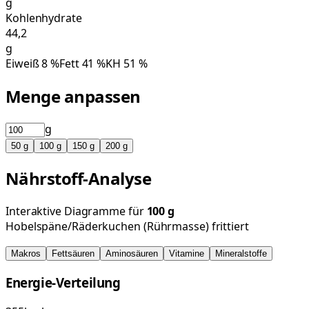
g
Kohlenhydrate
44,2
g
Eiweiß
8
%
Fett
41
%
KH
51
%
Menge anpassen
g
50
g
100
g
150
g
200
g
Nährstoff-Analyse
Interaktive Diagramme für
100
g
Hobelspäne/Räderkuchen (Rührmasse) frittiert
Makros
Fettsäuren
Aminosäuren
Vitamine
Mineralstoffe
Energie-Verteilung