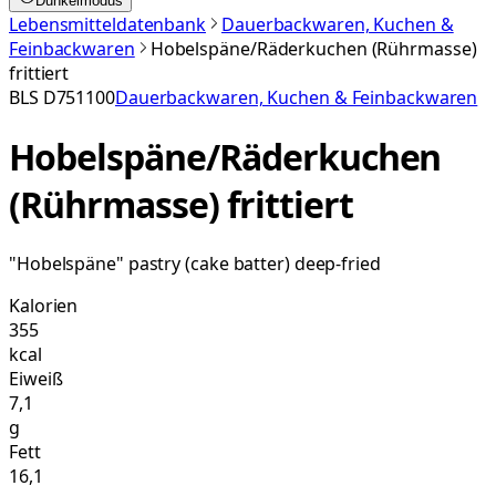
Dunkelmodus
Lebensmitteldatenbank
Dauerbackwaren, Kuchen &
Feinbackwaren
Hobelspäne/Räderkuchen (Rührmasse)
frittiert
BLS
D751100
Dauerbackwaren, Kuchen & Feinbackwaren
Hobelspäne/Räderkuchen
(Rührmasse) frittiert
"Hobelspäne" pastry (cake batter) deep-fried
Kalorien
355
kcal
Eiweiß
7,1
g
Fett
16,1