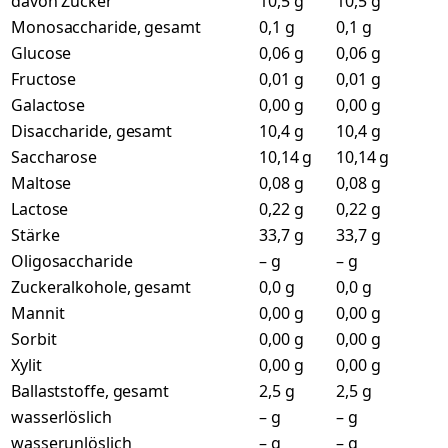
davon Zucker
10,5 g
10,5 g
Monosaccharide, gesamt
0,1 g
0,1 g
Glucose
0,06 g
0,06 g
Fructose
0,01 g
0,01 g
Galactose
0,00 g
0,00 g
Disaccharide, gesamt
10,4 g
10,4 g
Saccharose
10,14 g
10,14 g
Maltose
0,08 g
0,08 g
Lactose
0,22 g
0,22 g
Stärke
33,7 g
33,7 g
Oligosaccharide
– g
– g
Zuckeralkohole, gesamt
0,0 g
0,0 g
Mannit
0,00 g
0,00 g
Sorbit
0,00 g
0,00 g
Xylit
0,00 g
0,00 g
Ballaststoffe, gesamt
2,5 g
2,5 g
wasserlöslich
– g
– g
wasserunlöslich
– g
– g