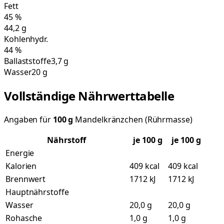
Fett
45
%
44,2
g
Kohlenhydr.
44
%
Ballaststoffe
3,7 g
Wasser
20 g
Vollständige Nährwerttabelle
Angaben für
100
g
Mandelkränzchen (Rührmasse)
Nährstoff
je
100
g
je 100 g
Energie
Kalorien
409 kcal
409 kcal
Brennwert
1712 kJ
1712 kJ
Hauptnährstoffe
Wasser
20,0 g
20,0 g
Rohasche
1,0 g
1,0 g