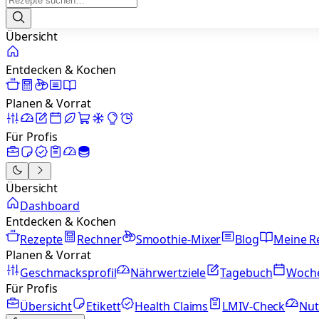
Übersicht
Entdecken & Kochen
Planen & Vorrat
Für Profis
Übersicht
Dashboard
Entdecken & Kochen
Rezepte
Rechner
Smoothie-Mixer
Blog
Meine R
Planen & Vorrat
Geschmacksprofil
Nährwertziele
Tagebuch
Woch
Für Profis
Übersicht
Etikett
Health Claims
LMIV-Check
Nut