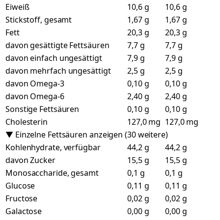
Eiweiß
10,6 g
10,6 g
Stickstoff, gesamt
1,67 g
1,67 g
Fett
20,3 g
20,3 g
davon gesättigte Fettsäuren
7,7 g
7,7 g
davon einfach ungesättigt
7,9 g
7,9 g
davon mehrfach ungesättigt
2,5 g
2,5 g
davon Omega-3
0,10 g
0,10 g
davon Omega-6
2,40 g
2,40 g
Sonstige Fettsäuren
0,10 g
0,10 g
Cholesterin
127,0 mg
127,0 mg
▼ Einzelne Fettsäuren anzeigen (30 weitere)
Kohlenhydrate, verfügbar
44,2 g
44,2 g
davon Zucker
15,5 g
15,5 g
Monosaccharide, gesamt
0,1 g
0,1 g
Glucose
0,11 g
0,11 g
Fructose
0,02 g
0,02 g
Galactose
0,00 g
0,00 g