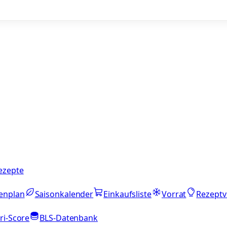
ezepte
enplan
Saisonkalender
Einkaufsliste
Vorrat
Rezeptv
ri-Score
BLS-Datenbank