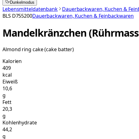
Dunkelmodus
Lebensmitteldatenbank
Dauerbackwaren, Kuchen & Fei
BLS
D755200
Dauerbackwaren, Kuchen & Feinbackwaren
Mandelkränzchen (Rührmass
Almond ring cake (cake batter)
Kalorien
409
kcal
Eiweiß
10,6
g
Fett
20,3
g
Kohlenhydrate
44,2
g