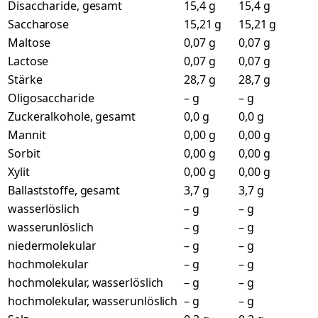
Disaccharide, gesamt
15,4 g
15,4 g
Saccharose
15,21 g
15,21 g
Maltose
0,07 g
0,07 g
Lactose
0,07 g
0,07 g
Stärke
28,7 g
28,7 g
Oligosaccharide
– g
– g
Zuckeralkohole, gesamt
0,0 g
0,0 g
Mannit
0,00 g
0,00 g
Sorbit
0,00 g
0,00 g
Xylit
0,00 g
0,00 g
Ballaststoffe, gesamt
3,7 g
3,7 g
wasserlöslich
– g
– g
wasserunlöslich
– g
– g
niedermolekular
– g
– g
hochmolekular
– g
– g
hochmolekular, wasserlöslich
– g
– g
hochmolekular, wasserunlöslich
– g
– g