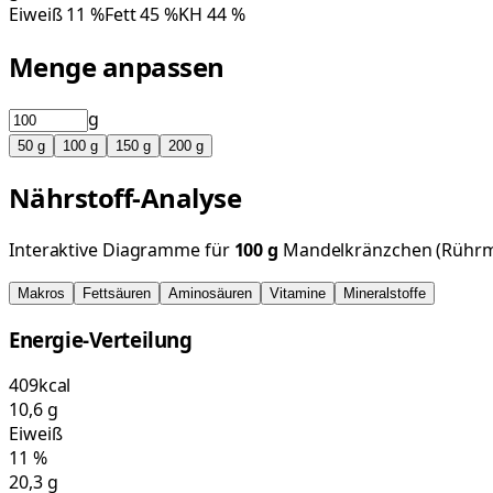
Eiweiß
11
%
Fett
45
%
KH
44
%
Menge anpassen
g
50
g
100
g
150
g
200
g
Nährstoff-Analyse
Interaktive Diagramme für
100
g
Mandelkränzchen (Rührm
Makros
Fettsäuren
Aminosäuren
Vitamine
Mineralstoffe
Energie-Verteilung
409
kcal
10,6
g
Eiweiß
11
%
20,3
g