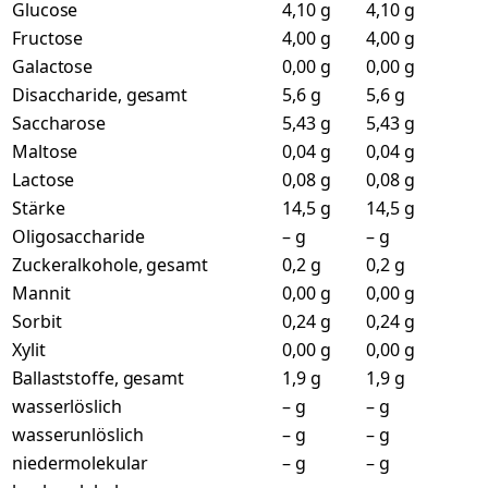
Glucose
4,10 g
4,10 g
Fructose
4,00 g
4,00 g
Galactose
0,00 g
0,00 g
Disaccharide, gesamt
5,6 g
5,6 g
Saccharose
5,43 g
5,43 g
Maltose
0,04 g
0,04 g
Lactose
0,08 g
0,08 g
Stärke
14,5 g
14,5 g
Oligosaccharide
– g
– g
Zuckeralkohole, gesamt
0,2 g
0,2 g
Mannit
0,00 g
0,00 g
Sorbit
0,24 g
0,24 g
Xylit
0,00 g
0,00 g
Ballaststoffe, gesamt
1,9 g
1,9 g
wasserlöslich
– g
– g
wasserunlöslich
– g
– g
niedermolekular
– g
– g