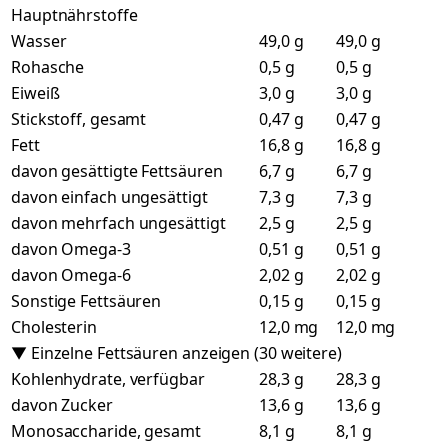
Hauptnährstoffe
Wasser
49,0 g
49,0 g
Rohasche
0,5 g
0,5 g
Eiweiß
3,0 g
3,0 g
Stickstoff, gesamt
0,47 g
0,47 g
Fett
16,8 g
16,8 g
davon gesättigte Fettsäuren
6,7 g
6,7 g
davon einfach ungesättigt
7,3 g
7,3 g
davon mehrfach ungesättigt
2,5 g
2,5 g
davon Omega-3
0,51 g
0,51 g
davon Omega-6
2,02 g
2,02 g
Sonstige Fettsäuren
0,15 g
0,15 g
Cholesterin
12,0 mg
12,0 mg
▼ Einzelne Fettsäuren anzeigen (30 weitere)
Kohlenhydrate, verfügbar
28,3 g
28,3 g
davon Zucker
13,6 g
13,6 g
Monosaccharide, gesamt
8,1 g
8,1 g