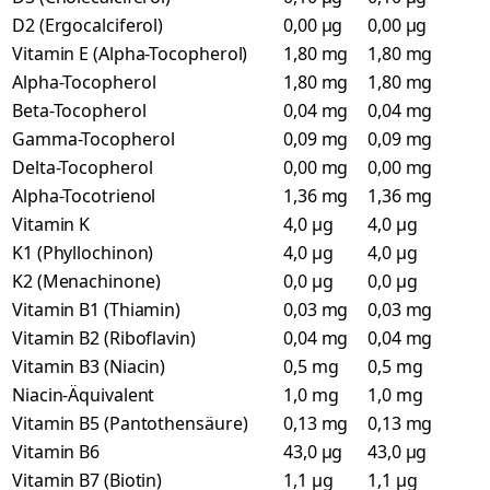
D2 (Ergocalciferol)
0,00 µg
0,00 µg
Vitamin E (Alpha-Tocopherol)
1,80 mg
1,80 mg
Alpha-Tocopherol
1,80 mg
1,80 mg
Beta-Tocopherol
0,04 mg
0,04 mg
Gamma-Tocopherol
0,09 mg
0,09 mg
Delta-Tocopherol
0,00 mg
0,00 mg
Alpha-Tocotrienol
1,36 mg
1,36 mg
Vitamin K
4,0 µg
4,0 µg
K1 (Phyllochinon)
4,0 µg
4,0 µg
K2 (Menachinone)
0,0 µg
0,0 µg
Vitamin B1 (Thiamin)
0,03 mg
0,03 mg
Vitamin B2 (Riboflavin)
0,04 mg
0,04 mg
Vitamin B3 (Niacin)
0,5 mg
0,5 mg
Niacin-Äquivalent
1,0 mg
1,0 mg
Vitamin B5 (Pantothensäure)
0,13 mg
0,13 mg
Vitamin B6
43,0 µg
43,0 µg
Vitamin B7 (Biotin)
1,1 µg
1,1 µg