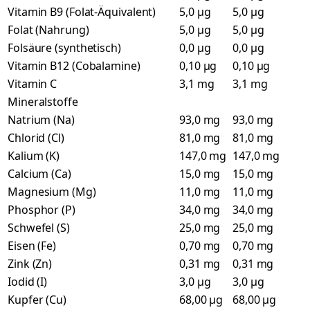
Vitamin B9 (Folat-Äquivalent)
5,0 µg
5,0 µg
Folat (Nahrung)
5,0 µg
5,0 µg
Folsäure (synthetisch)
0,0 µg
0,0 µg
Vitamin B12 (Cobalamine)
0,10 µg
0,10 µg
Vitamin C
3,1 mg
3,1 mg
Mineralstoffe
Natrium (Na)
93,0 mg
93,0 mg
Chlorid (Cl)
81,0 mg
81,0 mg
Kalium (K)
147,0 mg
147,0 mg
Calcium (Ca)
15,0 mg
15,0 mg
Magnesium (Mg)
11,0 mg
11,0 mg
Phosphor (P)
34,0 mg
34,0 mg
Schwefel (S)
25,0 mg
25,0 mg
Eisen (Fe)
0,70 mg
0,70 mg
Zink (Zn)
0,31 mg
0,31 mg
Iodid (I)
3,0 µg
3,0 µg
Kupfer (Cu)
68,00 µg
68,00 µg