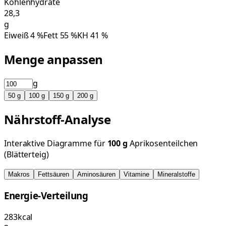
Kohlenhydrate
28,3
g
Eiweiß
4
%
Fett
55
%
KH
41
%
Menge anpassen
g
50
g
100
g
150
g
200
g
Nährstoff-Analyse
Interaktive Diagramme für
100
g
Aprikosenteilchen
(Blätterteig)
Makros
Fettsäuren
Aminosäuren
Vitamine
Mineralstoffe
Energie-Verteilung
283
kcal