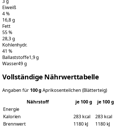
3
g
Eiweiß
4
%
16,8
g
Fett
55
%
28,3
g
Kohlenhydr.
41
%
Ballaststoffe
1,9 g
Wasser
49 g
Vollständige Nährwerttabelle
Angaben für
100
g
Aprikosenteilchen (Blätterteig)
Nährstoff
je
100
g
je 100 g
Energie
Kalorien
283 kcal
283 kcal
Brennwert
1180 kJ
1180 kJ