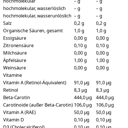
hochmolekular
– g
– g
hochmolekular, wasserlöslich
– g
– g
hochmolekular, wasserunlöslich
– g
– g
Salz
0,2 g
0,2 g
Organische Säuren, gesamt
1,0 g
1,0 g
Essigsäure
0,00 g
0,00 g
Zitronensäure
0,10 g
0,10 g
Milchsäure
0,00 g
0,00 g
Äpfelsäure
1,00 g
1,00 g
Weinsäure
0,00 g
0,00 g
Vitamine
Vitamin A (Retinol-Äquivalent)
91,0 µg
91,0 µg
Retinol
8,3 µg
8,3 µg
Beta-Carotin
444,0 µg
444,0 µg
Carotinoide (außer Beta-Carotin)
106,0 µg
106,0 µg
Vitamin A (RAE)
50,0 µg
50,0 µg
Vitamin D
0,10 µg
0,10 µg
D3 (Cholecalciferol)
0,10 µg
0,10 µg