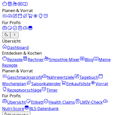
Planen & Vorrat
Für Profis
Übersicht
Dashboard
Entdecken & Kochen
Rezepte
Rechner
Smoothie-Mixer
Blog
Meine
Rezepte
Planen & Vorrat
Geschmacksprofil
Nährwertziele
Tagebuch
Wochenplan
Saisonkalender
Einkaufsliste
Vorrat
Rezeptvorschläge
Timer
Für Profis
Übersicht
Etikett
Health Claims
LMIV-Check
Nutri-Score
BLS-Datenbank