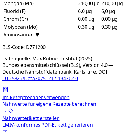
Mangan (Mn)
210,00 µg
210,00 µg
Fluorid (F)
6,0 µg
6,0 µg
Chrom (Cr)
0,00 µg
0,00 µg
Molybdän (Mo)
0,30 µg
0,30 µg
Aminosäuren
▼
BLS-Code:
D771200
Datenquelle:
Max Rubner-Institut (2025):
Bundeslebensmittelschlüssel (BLS), Version 4.0 —
Deutsche Nährstoffdatenbank. Karlsruhe.
DOI:
10.25826/Data20251217-134202-0
Im Rezeptrechner verwenden
Nährwerte für eigene Rezepte berechnen
Nährwertetikett erstellen
LMIV-konformes PDF-Etikett generieren