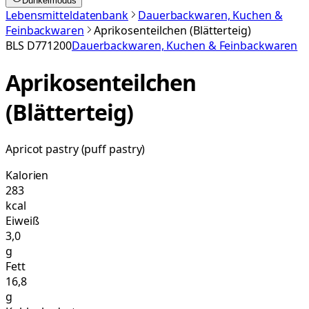
Dunkelmodus
Lebensmitteldatenbank
Dauerbackwaren, Kuchen &
Feinbackwaren
Aprikosenteilchen (Blätterteig)
BLS
D771200
Dauerbackwaren, Kuchen & Feinbackwaren
Aprikosenteilchen
(Blätterteig)
Apricot pastry (puff pastry)
Kalorien
283
kcal
Eiweiß
3,0
g
Fett
16,8
g