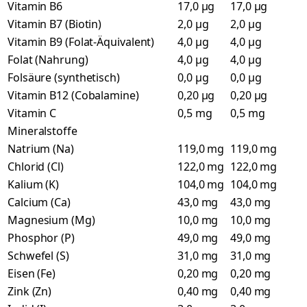
Vitamin B6
17,0 µg
17,0 µg
Vitamin B7 (Biotin)
2,0 µg
2,0 µg
Vitamin B9 (Folat-Äquivalent)
4,0 µg
4,0 µg
Folat (Nahrung)
4,0 µg
4,0 µg
Folsäure (synthetisch)
0,0 µg
0,0 µg
Vitamin B12 (Cobalamine)
0,20 µg
0,20 µg
Vitamin C
0,5 mg
0,5 mg
Mineralstoffe
Natrium (Na)
119,0 mg
119,0 mg
Chlorid (Cl)
122,0 mg
122,0 mg
Kalium (K)
104,0 mg
104,0 mg
Calcium (Ca)
43,0 mg
43,0 mg
Magnesium (Mg)
10,0 mg
10,0 mg
Phosphor (P)
49,0 mg
49,0 mg
Schwefel (S)
31,0 mg
31,0 mg
Eisen (Fe)
0,20 mg
0,20 mg
Zink (Zn)
0,40 mg
0,40 mg