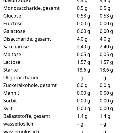
davon Zucker
4,5 g
4,5 g
Monosaccharide, gesamt
0,5 g
0,5 g
Glucose
0,53 g
0,53 g
Fructose
0,00 g
0,00 g
Galactose
0,00 g
0,00 g
Disaccharide, gesamt
4,0 g
4,0 g
Saccharose
2,40 g
2,40 g
Maltose
0,05 g
0,05 g
Lactose
1,57 g
1,57 g
Stärke
18,6 g
18,6 g
Oligosaccharide
– g
– g
Zuckeralkohole, gesamt
0,0 g
0,0 g
Mannit
0,00 g
0,00 g
Sorbit
0,00 g
0,00 g
Xylit
0,00 g
0,00 g
Ballaststoffe, gesamt
1,4 g
1,4 g
wasserlöslich
– g
– g
wasserunlöslich
– g
– g