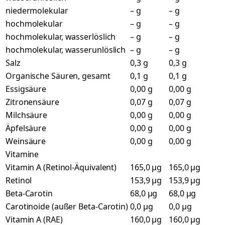
niedermolekular
– g
– g
hochmolekular
– g
– g
hochmolekular, wasserlöslich
– g
– g
hochmolekular, wasserunlöslich
– g
– g
Salz
0,3 g
0,3 g
Organische Säuren, gesamt
0,1 g
0,1 g
Essigsäure
0,00 g
0,00 g
Zitronensäure
0,07 g
0,07 g
Milchsäure
0,00 g
0,00 g
Äpfelsäure
0,00 g
0,00 g
Weinsäure
0,00 g
0,00 g
Vitamine
Vitamin A (Retinol-Äquivalent)
165,0 µg
165,0 µg
Retinol
153,9 µg
153,9 µg
Beta-Carotin
68,0 µg
68,0 µg
Carotinoide (außer Beta-Carotin)
0,0 µg
0,0 µg
Vitamin A (RAE)
160,0 µg
160,0 µg