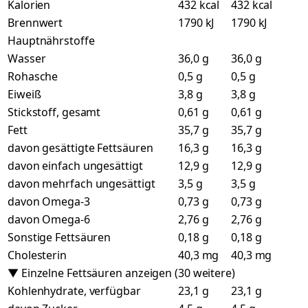
Kalorien
432 kcal
432 kcal
Brennwert
1790 kJ
1790 kJ
Hauptnährstoffe
Wasser
36,0 g
36,0 g
Rohasche
0,5 g
0,5 g
Eiweiß
3,8 g
3,8 g
Stickstoff, gesamt
0,61 g
0,61 g
Fett
35,7 g
35,7 g
davon gesättigte Fettsäuren
16,3 g
16,3 g
davon einfach ungesättigt
12,9 g
12,9 g
davon mehrfach ungesättigt
3,5 g
3,5 g
davon Omega-3
0,73 g
0,73 g
davon Omega-6
2,76 g
2,76 g
Sonstige Fettsäuren
0,18 g
0,18 g
Cholesterin
40,3 mg
40,3 mg
▼ Einzelne Fettsäuren anzeigen (30 weitere)
Kohlenhydrate, verfügbar
23,1 g
23,1 g