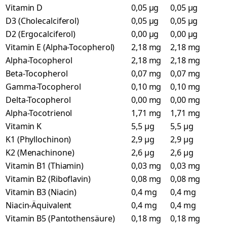
Vitamin D
0,05 µg
0,05 µg
D3 (Cholecalciferol)
0,05 µg
0,05 µg
D2 (Ergocalciferol)
0,00 µg
0,00 µg
Vitamin E (Alpha-Tocopherol)
2,18 mg
2,18 mg
Alpha-Tocopherol
2,18 mg
2,18 mg
Beta-Tocopherol
0,07 mg
0,07 mg
Gamma-Tocopherol
0,10 mg
0,10 mg
Delta-Tocopherol
0,00 mg
0,00 mg
Alpha-Tocotrienol
1,71 mg
1,71 mg
Vitamin K
5,5 µg
5,5 µg
K1 (Phyllochinon)
2,9 µg
2,9 µg
K2 (Menachinone)
2,6 µg
2,6 µg
Vitamin B1 (Thiamin)
0,03 mg
0,03 mg
Vitamin B2 (Riboflavin)
0,08 mg
0,08 mg
Vitamin B3 (Niacin)
0,4 mg
0,4 mg
Niacin-Äquivalent
0,4 mg
0,4 mg
Vitamin B5 (Pantothensäure)
0,18 mg
0,18 mg