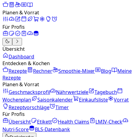
Planen & Vorrat
Für Profis
Übersicht
Dashboard
Entdecken & Kochen
Rezepte
Rechner
Smoothie-Mixer
Blog
Meine
Rezepte
Planen & Vorrat
Geschmacksprofil
Nährwertziele
Tagebuch
Wochenplan
Saisonkalender
Einkaufsliste
Vorrat
Rezeptvorschläge
Timer
Für Profis
Übersicht
Etikett
Health Claims
LMIV-Check
Nutri-Score
BLS-Datenbank