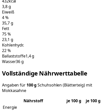
432
kcal
3,8
g
Eiweiß
4
%
35,7
g
Fett
75
%
23,1
g
Kohlenhydr.
22
%
Ballaststoffe
1,4 g
Wasser
36 g
Vollständige Nährwerttabelle
Angaben für
100
g
Schuhsohlen (Blätterteig) mit
Mokkasahne
Nährstoff
je
100
g
je 100 g
Energie