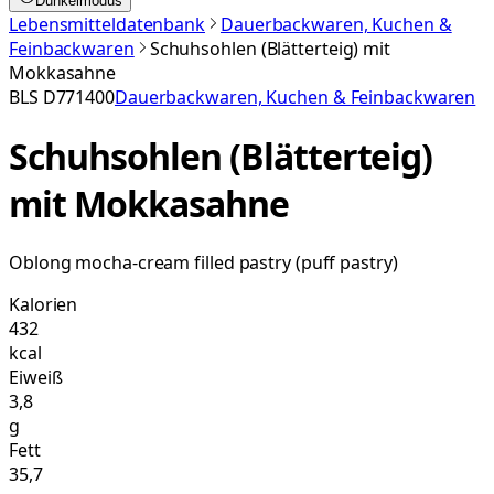
Dunkelmodus
Lebensmitteldatenbank
Dauerbackwaren, Kuchen &
Feinbackwaren
Schuhsohlen (Blätterteig) mit
Mokkasahne
BLS
D771400
Dauerbackwaren, Kuchen & Feinbackwaren
Schuhsohlen (Blätterteig)
mit Mokkasahne
Oblong mocha-cream filled pastry (puff pastry)
Kalorien
432
kcal
Eiweiß
3,8
g
Fett
35,7