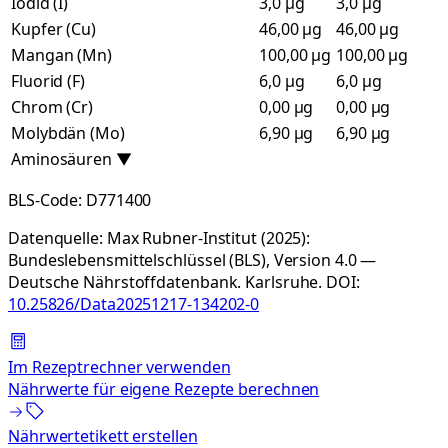
Iodid (I)
3,0 µg
3,0 µg
Kupfer (Cu)
46,00 µg
46,00 µg
Mangan (Mn)
100,00 µg
100,00 µg
Fluorid (F)
6,0 µg
6,0 µg
Chrom (Cr)
0,00 µg
0,00 µg
Molybdän (Mo)
6,90 µg
6,90 µg
Aminosäuren
▼
BLS-Code:
D771400
Datenquelle:
Max Rubner-Institut (2025):
Bundeslebensmittelschlüssel (BLS), Version 4.0 —
Deutsche Nährstoffdatenbank. Karlsruhe.
DOI:
10.25826/Data20251217-134202-0
Im Rezeptrechner verwenden
Nährwerte für eigene Rezepte berechnen
Nährwertetikett erstellen