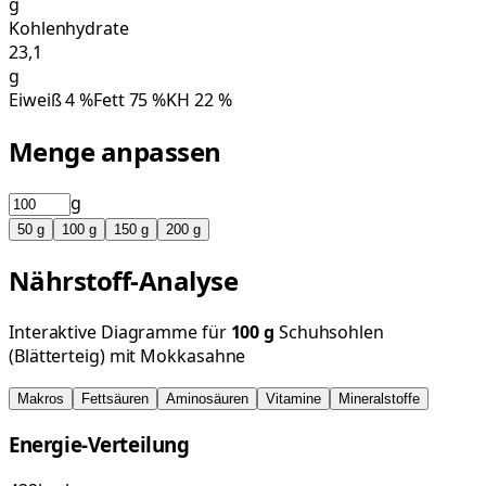
g
Kohlenhydrate
23,1
g
Eiweiß
4
%
Fett
75
%
KH
22
%
Menge anpassen
g
50
g
100
g
150
g
200
g
Nährstoff-Analyse
Interaktive Diagramme für
100
g
Schuhsohlen
(Blätterteig) mit Mokkasahne
Makros
Fettsäuren
Aminosäuren
Vitamine
Mineralstoffe
Energie-Verteilung