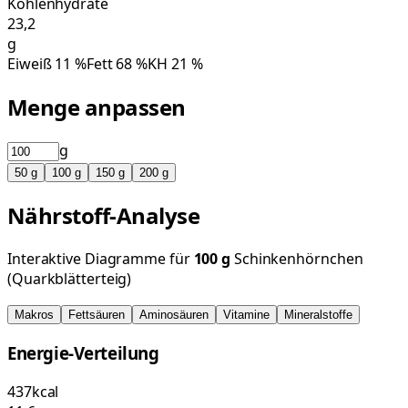
Kohlenhydrate
23,2
g
Eiweiß
11
%
Fett
68
%
KH
21
%
Menge anpassen
g
50
g
100
g
150
g
200
g
Nährstoff-Analyse
Interaktive Diagramme für
100
g
Schinkenhörnchen
(Quarkblätterteig)
Makros
Fettsäuren
Aminosäuren
Vitamine
Mineralstoffe
Energie-Verteilung
437
kcal