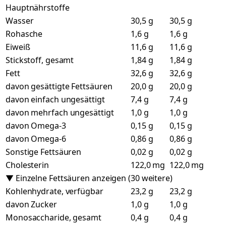
Hauptnährstoffe
Wasser
30,5 g
30,5 g
Rohasche
1,6 g
1,6 g
Eiweiß
11,6 g
11,6 g
Stickstoff, gesamt
1,84 g
1,84 g
Fett
32,6 g
32,6 g
davon gesättigte Fettsäuren
20,0 g
20,0 g
davon einfach ungesättigt
7,4 g
7,4 g
davon mehrfach ungesättigt
1,0 g
1,0 g
davon Omega-3
0,15 g
0,15 g
davon Omega-6
0,86 g
0,86 g
Sonstige Fettsäuren
0,02 g
0,02 g
Cholesterin
122,0 mg
122,0 mg
▼ Einzelne Fettsäuren anzeigen (30 weitere)
Kohlenhydrate, verfügbar
23,2 g
23,2 g
davon Zucker
1,0 g
1,0 g
Monosaccharide, gesamt
0,4 g
0,4 g