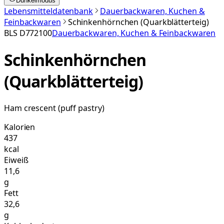
Dunkelmodus
Lebensmitteldatenbank
Dauerbackwaren, Kuchen &
Feinbackwaren
Schinkenhörnchen (Quarkblätterteig)
BLS
D772100
Dauerbackwaren, Kuchen & Feinbackwaren
Schinkenhörnchen
(Quarkblätterteig)
Ham crescent (puff pastry)
Kalorien
437
kcal
Eiweiß
11,6
g
Fett
32,6
g