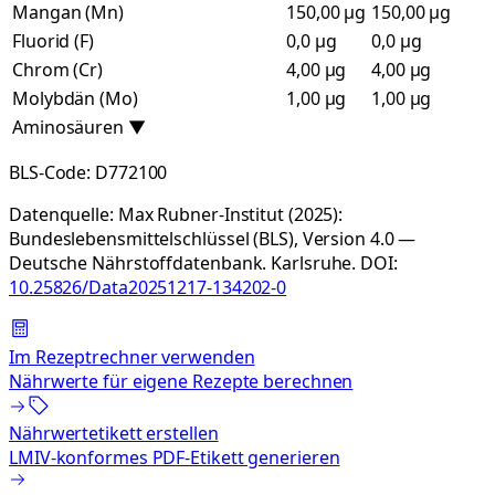
Mangan (Mn)
150,00 µg
150,00 µg
Fluorid (F)
0,0 µg
0,0 µg
Chrom (Cr)
4,00 µg
4,00 µg
Molybdän (Mo)
1,00 µg
1,00 µg
Aminosäuren
▼
BLS-Code:
D772100
Datenquelle:
Max Rubner-Institut (2025):
Bundeslebensmittelschlüssel (BLS), Version 4.0 —
Deutsche Nährstoffdatenbank. Karlsruhe.
DOI:
10.25826/Data20251217-134202-0
Im Rezeptrechner verwenden
Nährwerte für eigene Rezepte berechnen
Nährwertetikett erstellen
LMIV-konformes PDF-Etikett generieren