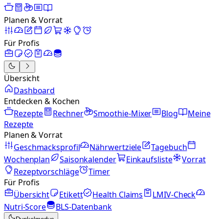
Planen & Vorrat
Für Profis
Übersicht
Dashboard
Entdecken & Kochen
Rezepte
Rechner
Smoothie-Mixer
Blog
Meine
Rezepte
Planen & Vorrat
Geschmacksprofil
Nährwertziele
Tagebuch
Wochenplan
Saisonkalender
Einkaufsliste
Vorrat
Rezeptvorschläge
Timer
Für Profis
Übersicht
Etikett
Health Claims
LMIV-Check
Nutri-Score
BLS-Datenbank