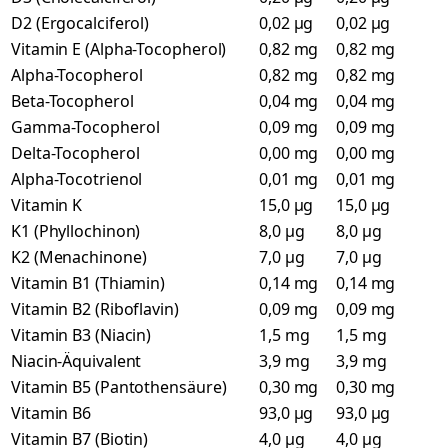
D2 (Ergocalciferol)
0,02 µg
0,02 µg
Vitamin E (Alpha-Tocopherol)
0,82 mg
0,82 mg
Alpha-Tocopherol
0,82 mg
0,82 mg
Beta-Tocopherol
0,04 mg
0,04 mg
Gamma-Tocopherol
0,09 mg
0,09 mg
Delta-Tocopherol
0,00 mg
0,00 mg
Alpha-Tocotrienol
0,01 mg
0,01 mg
Vitamin K
15,0 µg
15,0 µg
K1 (Phyllochinon)
8,0 µg
8,0 µg
K2 (Menachinone)
7,0 µg
7,0 µg
Vitamin B1 (Thiamin)
0,14 mg
0,14 mg
Vitamin B2 (Riboflavin)
0,09 mg
0,09 mg
Vitamin B3 (Niacin)
1,5 mg
1,5 mg
Niacin-Äquivalent
3,9 mg
3,9 mg
Vitamin B5 (Pantothensäure)
0,30 mg
0,30 mg
Vitamin B6
93,0 µg
93,0 µg
Vitamin B7 (Biotin)
4,0 µg
4,0 µg