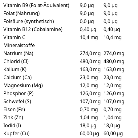
Vitamin B9 (Folat-Äquivalent)
9,0 µg
9,0 µg
Folat (Nahrung)
9,0 µg
9,0 µg
Folsäure (synthetisch)
0,0 µg
0,0 µg
Vitamin B12 (Cobalamine)
0,40 µg
0,40 µg
Vitamin C
10,4 mg
10,4 mg
Mineralstoffe
Natrium (Na)
274,0 mg
274,0 mg
Chlorid (Cl)
480,0 mg
480,0 mg
Kalium (K)
163,0 mg
163,0 mg
Calcium (Ca)
23,0 mg
23,0 mg
Magnesium (Mg)
12,0 mg
12,0 mg
Phosphor (P)
126,0 mg
126,0 mg
Schwefel (S)
107,0 mg
107,0 mg
Eisen (Fe)
0,70 mg
0,70 mg
Zink (Zn)
1,04 mg
1,04 mg
Iodid (I)
18,0 µg
18,0 µg
Kupfer (Cu)
60,00 µg
60,00 µg