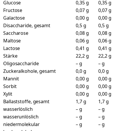
Glucose
0,35 g
0,35 g
Fructose
0,07 g
0,07 g
Galactose
0,00 g
0,00 g
Disaccharide, gesamt
0,5 g
0,5 g
Saccharose
0,08 g
0,08 g
Maltose
0,06 g
0,06 g
Lactose
0,41 g
0,41 g
Stärke
22,2 g
22,2 g
Oligosaccharide
– g
– g
Zuckeralkohole, gesamt
0,0 g
0,0 g
Mannit
0,00 g
0,00 g
Sorbit
0,00 g
0,00 g
Xylit
0,00 g
0,00 g
Ballaststoffe, gesamt
1,7 g
1,7 g
wasserlöslich
– g
– g
wasserunlöslich
– g
– g
niedermolekular
– g
– g