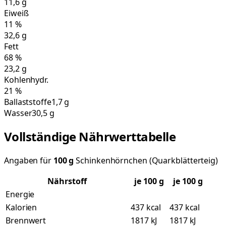
11,6
g
Eiweiß
11
%
32,6
g
Fett
68
%
23,2
g
Kohlenhydr.
21
%
Ballaststoffe
1,7 g
Wasser
30,5 g
Vollständige Nährwerttabelle
Angaben für
100
g
Schinkenhörnchen (Quarkblätterteig)
Nährstoff
je
100
g
je 100 g
Energie
Kalorien
437 kcal
437 kcal
Brennwert
1817 kJ
1817 kJ