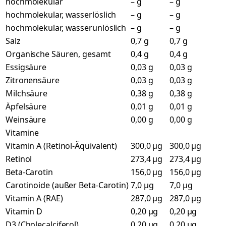
hochmolekular
– g
– g
hochmolekular, wasserlöslich
– g
– g
hochmolekular, wasserunlöslich
– g
– g
Salz
0,7 g
0,7 g
Organische Säuren, gesamt
0,4 g
0,4 g
Essigsäure
0,03 g
0,03 g
Zitronensäure
0,03 g
0,03 g
Milchsäure
0,38 g
0,38 g
Äpfelsäure
0,01 g
0,01 g
Weinsäure
0,00 g
0,00 g
Vitamine
Vitamin A (Retinol-Äquivalent)
300,0 µg
300,0 µg
Retinol
273,4 µg
273,4 µg
Beta-Carotin
156,0 µg
156,0 µg
Carotinoide (außer Beta-Carotin)
7,0 µg
7,0 µg
Vitamin A (RAE)
287,0 µg
287,0 µg
Vitamin D
0,20 µg
0,20 µg
D3 (Cholecalciferol)
0,20 µg
0,20 µg